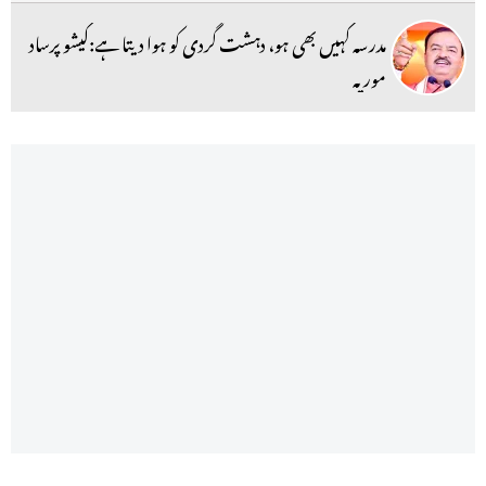
مدرسہ کہیں بھی ہو، دہشت گردی کو ہوا دیتا ہے:کیشو پرساد
موریہ