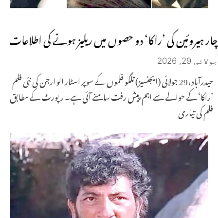
چار ہیروئین کی ’راکا‘ دو حصوں میں ریلیز ہونے کی اطلاعات
جولائی 29, 2026
حیدرآباد ،29 جولائی (ایجنسیز) تلگو فلموں کے سوپر اسٹار الو ارجن کی نئی فلم
’راکا‘ کے حوالے سے اہم پیش رفت سامنے آئی ہے۔ رپورٹ کے مطابق
فلم کی تیاری