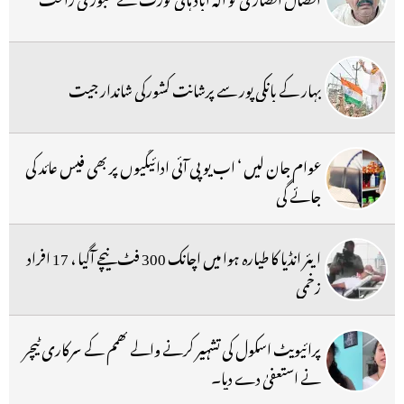
بہار کے بانکی پور سے پرشانت کشورکی شاندار جیت
عوام جان لیں ‘ اب یو پی آئی ادائیگیوں پر بھی فیس عائد کی
جائے گی
ایئر انڈیا کا طیارہ ہوا میں اچانک 300 فٹ نیچے آگیا ، 17 افراد
زخمی
پرائیویٹ اسکول کی تشہیر کرنے والے کھمم کے سرکاری ٹیچر
نے استعفیٰ دے دیا۔