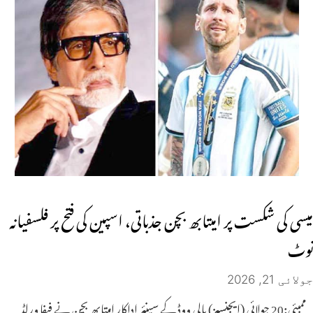
میسی کی شکست پر امیتابھ بچن جذباتی، اسپین کی فتح پر فلسفیانہ
نوٹ
جولائی 21, 2026
ممبئی:20 جولائی (ایجنسیز) بالی ووڈ کے سینئر اداکار امیتابھ بچن نے فیفا ورلڈ