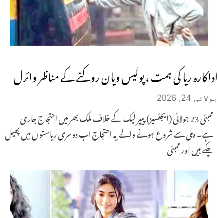
اداکارہ ریا کی ہمت ، پولیس ویان روکنے کے مناظر وائرل
جولائی 24, 2026
ممبئی 23 جولائی (ایجنسیز) پیپر لیک کے خلاف ملک بھر میں احتجاج جاری
ہے۔ دہلی سے شروع ہونے والے یہ احتجاج اب دوسری ریاستوں میں پھیل
چکے ہیں اور ممبئی