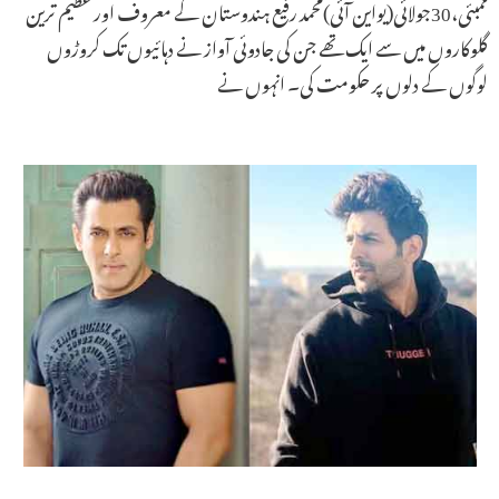
ممبئی،30جولائی(یواین آئی)محمد رفیع ہندوستان کے معروف اور عظیم ترین
گلوکاروں میں سے ایک تھے جن کی جادوئی آواز نے دہائیوں تک کروڑوں
لوگوں کے دلوں پر حکومت کی۔ انہوں نے