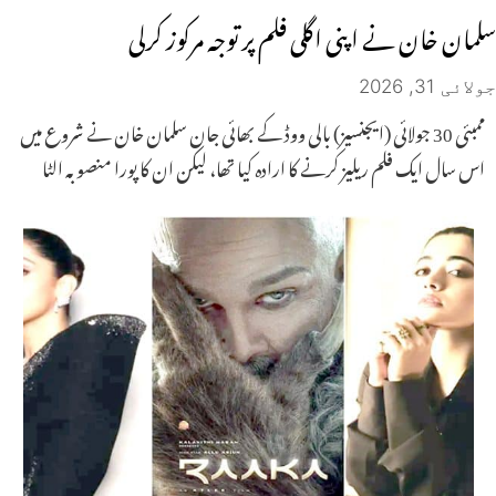
سلمان خان نے اپنی اگلی فلم پر توجہ مرکوز کرلی
جولائی 31, 2026
ممبئی 30 جولائی (ایجنسیز) بالی ووڈ کے بھائی جان سلمان خان نے شروع میں
اس سال ایک فلم ریلیز کرنے کا ارادہ کیا تھا، لیکن ان کا پورا منصوبہ الٹا