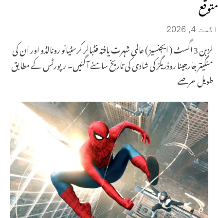
متوقع
اگست 4, 2026
لزبن 3 اگسٹ ( ایجنسیز ) عالمی شہرت یافتہ فٹبالر کرسٹیانو رونالڈو اور ان کی
منگیتر جارجینا روڈریگز کی شادی کی تاریخ سامنے آ گئیں۔ رپورٹس کے مطابق
طویل عرصے