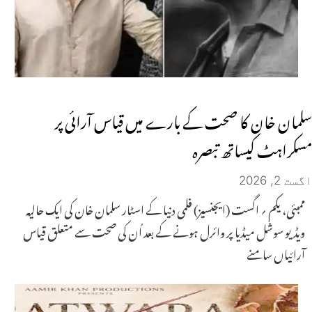
سلمان خان کا صحت کے بارے میں قیاس آرائی پر
مسکراہٹ کیساتھ تبصرہ
اگست 2, 2026
ممبئی، یکم ؍ اگست (ایجنسیز) فلمی دنیا کے اسٹار سلمان خان کی ایک حالیہ
ویڈیو سوشل میڈیا پر وائرل ہونے کے بعد اُن کی صحت سے متعلق قیاس
آرائیاں سامنے