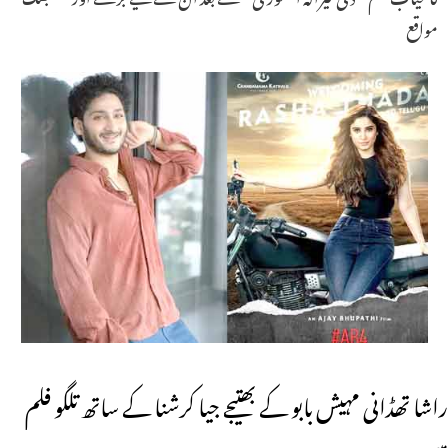
مواقع
راشا تھڈانی مہیش بابو کے بھتیجے جیا کرشنا کے ساتھ تلگو فلم
میں