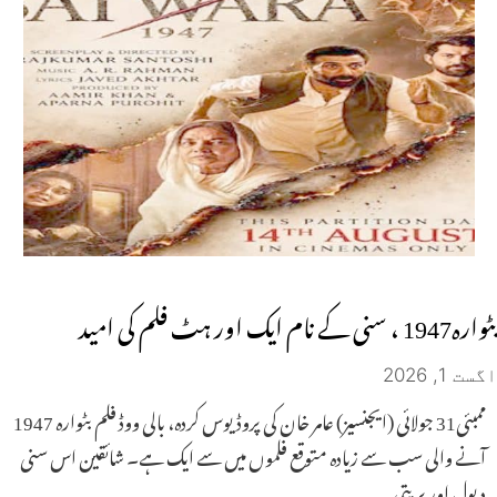
بٹوارہ1947 ، سنی کے نام ایک اور ہٹ فلم کی امید
اگست 1, 2026
ممبئی31 جولائی (ایجنسیز) عامر خان کی پروڈیوس کردہ، بالی ووڈ فلم بٹوارہ 1947
آنے والی سب سے زیادہ متوقع فلموں میں سے ایک ہے۔ شائقین اس سنی
دیول اور پریتی