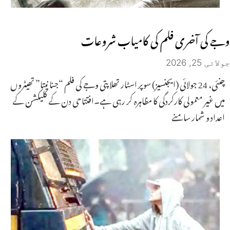
وجے کی آخری فلم کی کامیاب شروعات
جولائی 25, 2026
چنئی، 24 جولائی (ایجنسیز) سوپر اسٹار تھلاپتی وجے کی فلم “جنا نیتا” تھیٹروں
میں غیر معمولی کارکردگی کا مظاہرہ کر رہی ہے۔افتتاحی دن کے کلیکشن کے
اعداد و شمار سامنے