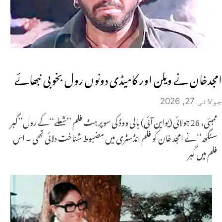
امجدخان نے ویلن اور کامیڈی دونوں رول بخوبی نبھائے
جولائی 27, 2026
ممبئی، 26 جولائی (یواین آئی) بالی ووڈ کی سوپر ہٹ فلم ’’شعلے‘‘کے رول’’گبر
سنگھ‘‘ نے امجد خان کو فلم انڈسٹری میں مضبوط شناخت دلائی تھی ۔ اس
فلم میں گبر