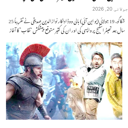
جولائی 20, 2026
شکاگو، 19 جولائی (یو این آئی) بالی ووڈ اداکار نوازالدین صدیقی نے تقریباً 25
سال بعد تھیٹر اسٹیج پر واپسی کی اور ان کی کثیر متوقع پیشکش ‘نقاب’ کا آغاز