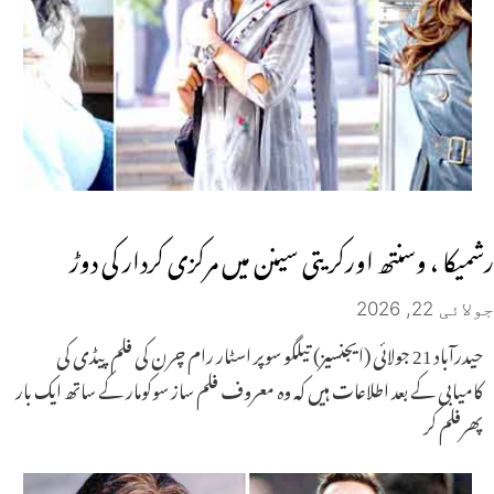
رشمیکا ، وسنتھ اورکریتی سینن میں مرکزی کردار کی دوڑ
جولائی 22, 2026
حیدرآباد 21 جولائی (ایجنسیز) تیلگو سوپر اسٹار رام چرن کی فلم پیڈی کی
کامیابی کے بعد اطلاعات ہیں کہ وہ معروف فلم ساز سوکومار کے ساتھ ایک بار
پھرفلم کر