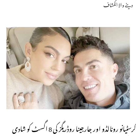
دینے والا انکشاف
کرسٹیانو رونالڈو اور جارجینا روڈریگز کی 8 اگسٹ کو شادی