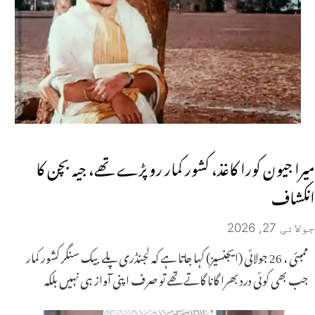
میرا جیون کورا کاغذ، کشور کمار رو پڑے تھے، جیہ بچن کا
انکشاف
جولائی 27, 2026
ممبئی ، 26 جولائی (ایجنسیز) کہا جاتا ہے کہ لجنڈری پلے بیک سنگر کشور کمار
جب بھی کوئی درد بھرا گانا گاتے تھے تو صرف اپنی آواز ہی نہیں بلکہ