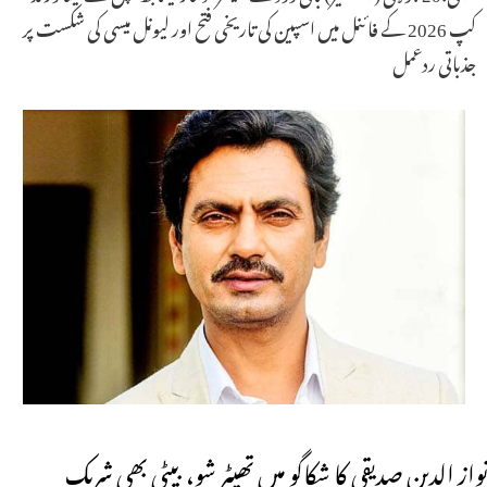
کپ 2026 کے فائنل میں اسپین کی تاریخی فتح اور لیونل میسی کی شکست پر
جذباتی ردعمل
نواز الدین صدیقی کا شکاگو میں تھیٹر شو، بیٹی بھی شریک