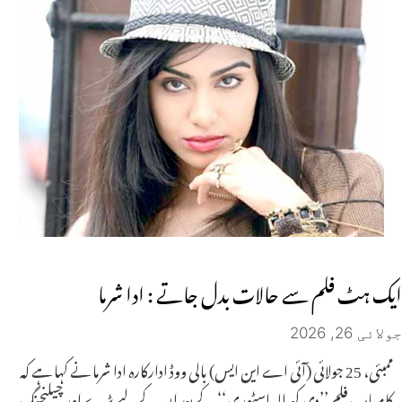
ایک ہٹ فلم سے حالات بدل جاتے : ادا شرما
جولائی 26, 2026
ممبئی، 25 جولائی (آئی اے این ایس) بالی ووڈ ادارکارہ ادا شرما نے کہا ہے کہ
کامیاب فلم ’’دی کیرالہ اسٹوری‘‘ کے بعد ان کے لیے بڑے اور چیلنجنگ