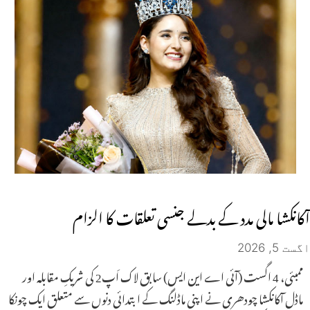
آکانکشا مالی مدد کے بدلے جنسی تعلقات کا الزام
اگست 5, 2026
ممبئی، 4 اگست (آئی اے این ایس) سابق لاک اَپ2 کی شریکِ مقابلہ اور
ماڈل آکانکشا چودھری نے اپنی ماڈلنگ کے ابتدائی دنوں سے متعلق ایک چونکا