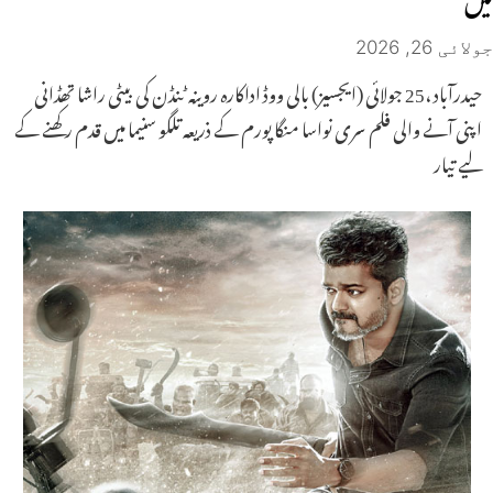
جولائی 26, 2026
حیدرآباد ،25 جولائی (ایجسیز) بالی ووڈ اداکارہ روینہ ٹنڈن کی بیٹی راشا تھڈانی
اپنی آنے والی فلم سری نواسا منگاپورم کے ذریعہ تلگو سنیما میں قدم رکھنے کے
لیے تیار