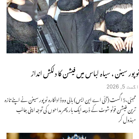
نوپور سینن ، سیاہ لباس میں فیشن کا دلکش انداز
اگست 5, 2026
ممبئی،5 اگست (آئی اے این ایس) بالی ووڈ اداکارہ نوپور سینن نے اپنے تازہ
ترین فیشن فوٹو شوٹ کے ذریعہ ایک بار پھر مداحوں کی توجہ اپنی جانب
مبذول کر