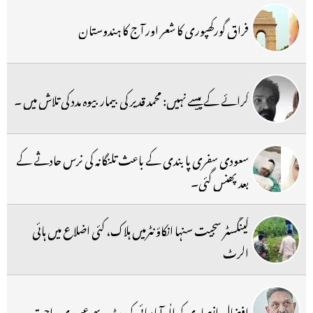
فراق گورکھپوری کا شعر اور آج کا ہندوستان
کرائے کے پیسے نہیں: محمد قدیر کی بیمار بیوہ مدد کی تلاش میں ۔
سعودی سفری پابندی کے باعث تلنگانہ کی نرس حادثے کے
بعد پھنس گئی۔
گینگسٹر سجیت سنہا انکاؤنٹرمیں ہلاک، کئی اضلاع میں ہائی
الرٹ
افضال انصاری کو الٰہ آباد ہائی کورٹ سے عبوری راحت