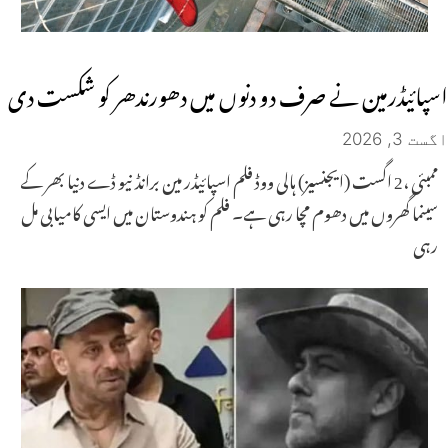
اسپائیڈرمین نے صرف دو دنوں میں دھورندھر کو شکست دی
اگست 3, 2026
ممبئی ،2 اگست (ایجنسیز) ہالی ووڈ فلم اسپائیڈر مین برانڈ نیو ڈے دنیا بھر کے
سینما گھروں میں دھوم مچا رہی ہے۔ فلم کو ہندوستان میں ایسی کامیابی مل
رہی