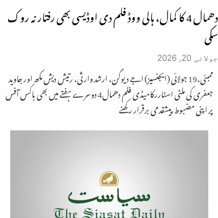
دھمال 4 کا کمال، ہالی ووڈ فلم دی اوڈیسی بھی رفتار نہ روک
سکی
جولائی 20, 2026
ممبئی،19 جولائی (ایجنسیز) اجے دیوگن، ارشد وارثی، رتیش دیش مکھ اور جاوید
جعفری کی ملٹی اسٹاررکامیڈی فلم دھمال4 دوسرے ہفتے میں بھی باکس آفس
پر اپنی مضبوط پیشقدمی برقرار رکھنے