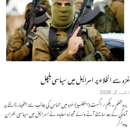
غزہ سے انخلاء پر اسرائیل میں سیاسی ہلچل
اگست 2, 2026
یروشلم ۔ یکم ؍ اگست (ایجنسیز) غزہ میں حماس کی جانب سے ہتھیار ڈالنے پر
آمادگی کے بعد سامنے آنے والے مجوزہ معاہدہ نے اسرائیل میں سیاسی بحران
پیدا کر