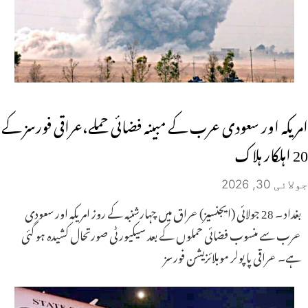
امریکہ اور سعودی عرب کے مبینہ فضائی حملے،عراقی فورسز کے
20 اہلکار ہلاک
جولائی 30, 2026
بغداد ۔ 28 جولائی (ایجنسیز) عراق میں چہارشنبہ کے روز امریکہ اور سعودی
عرب سے منسوب فضائی حملوں کے بعد سیکیورٹی صورتحال کشیدہ ہو گئی
ہے۔ عراقی پاپولر موبلائزیشن فورسز