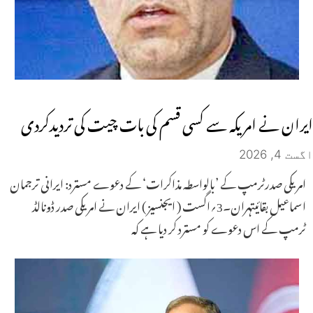
ایران نے امریکہ سے کسی قسم کی بات چیت کی تردیدکردی
اگست 4, 2026
امریکی صدرٹرمپ کے ’بالواسطہ مذاکرات‘ کے دعوے مسترد: ایرانی ترجمان
اسماعیل بقائیتہران۔3؍اگست ( ایجنسیز ) ایران نے امریکی صدر ڈونالڈ
ٹرمپ کے اس دعوے کو مسترد کر دیا ہے کہ