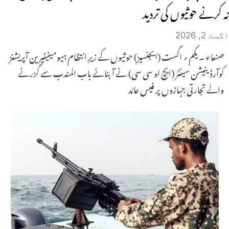
نہ کرنے حوثیوں کی تردید
اگست 2, 2026
صنعاء ۔ یکم ؍ اگست (ایجنسیز) حوثیوں کے زیرِ انتظام ہیومینیٹیرین آپریشنز
کوآرڈینیشن سینٹر (ایچ او سی سی) نے آبنائے باب المندب سے گزرنے
والے تجارتی جہازوں پر فیس عائد