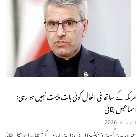
امریکہ کے ساتھ فی الحال کوئی بات چیت نہیں ہو رہی:
اسماعیل بقائی
اگست 4, 2026
تہران ۔ 3 اگست (ایجنسیز) ایرانی وزارتِ خارجہ کے ترجمان اسماعیل بقائی