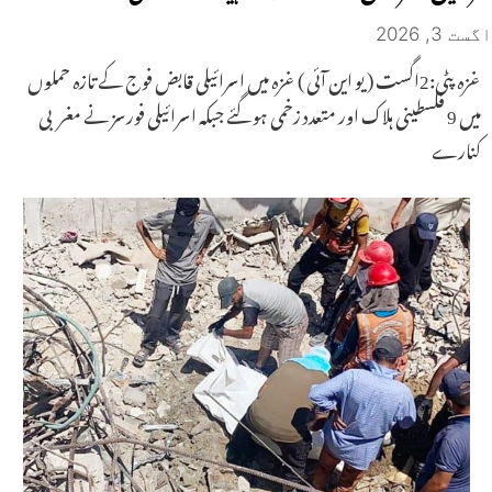
اگست 3, 2026
غزہ پٹی:2اگست ( یو این آئی ) غزہ میں اسرائیلی قابض فوج کے تازہ حملوں
میں 9 فلسطینی ہلاک اور متعدد زخمی ہو گئے جبکہ اسرائیلی فورسز نے مغربی
کنارے