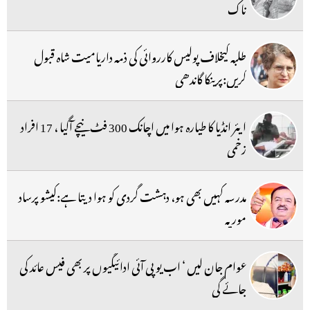
ناک
طلبہ کیخلاف پولیس کارروائی کی ذمہ داریامیت شاہ قبول
کریں:پرینکا گاندھی
ایئر انڈیا کا طیارہ ہوا میں اچانک 300 فٹ نیچے آگیا ، 17 افراد
زخمی
مدرسہ کہیں بھی ہو، دہشت گردی کو ہوا دیتا ہے:کیشو پرساد
موریہ
عوام جان لیں ‘ اب یو پی آئی ادائیگیوں پر بھی فیس عائد کی
جائے گی