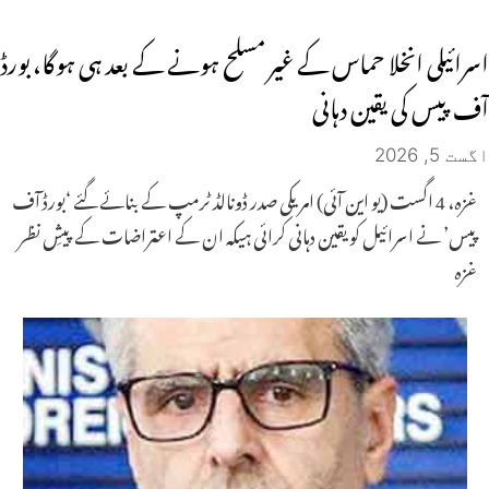
اسرائیلی انخلا حماس کے غیر مسلح ہونے کے بعد ہی ہوگا، بورڈ
آف پیس کی یقین دہانی
اگست 5, 2026
غزہ، 4 اگست (یو این آئی) امریکی صدر ڈونالڈ ٹرمپ کے بنائے گئے ‘بورڈ آف
پیس’ نے اسرائیل کو یقین دہانی کرائی ہیکہ ان کے اعتراضات کے پیشِ نظر
غزہ