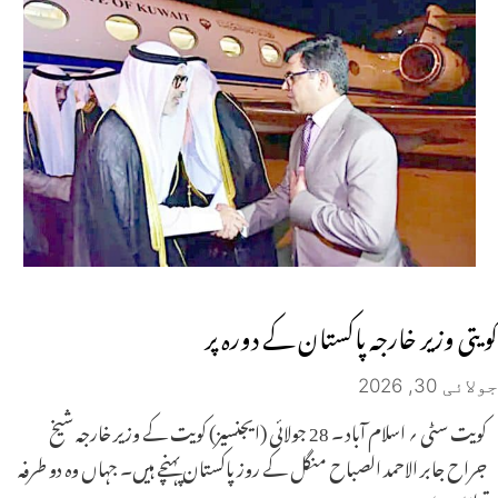
کویتی وزیر خارجہ پاکستان کے دورہ پر
جولائی 30, 2026
کویت سٹی ؍ اسلام آباد ۔ 28 جولائی (ایجنسیز) کویت کے وزیر خارجہ شیخ
جراح جابر الاحمد الصباح منگل کے روز پاکستان پہنچے ہیں۔ جہاں وہ دو طرفہ