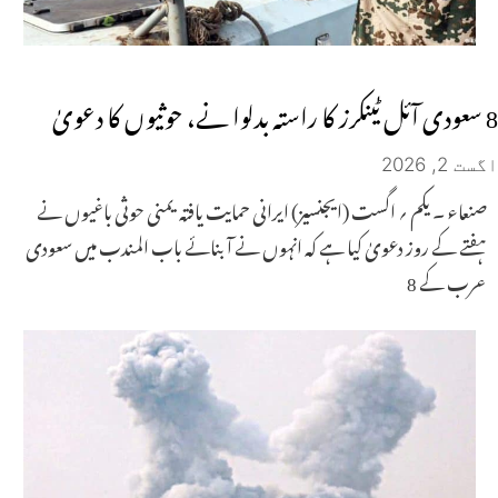
8 سعودی آئل ٹینکرز کا راستہ بدلوا نے، حوثیوں کا دعویٰ
اگست 2, 2026
صنعاء ۔ یکم ؍ اگست (ایجنسیز) ایرانی حمایت یافتہ یمنی حوثی باغیوں نے
ہفتے کے روز دعویٰ کیا ہے کہ انہوں نے آبنائے باب المندب میں سعودی
عرب کے 8