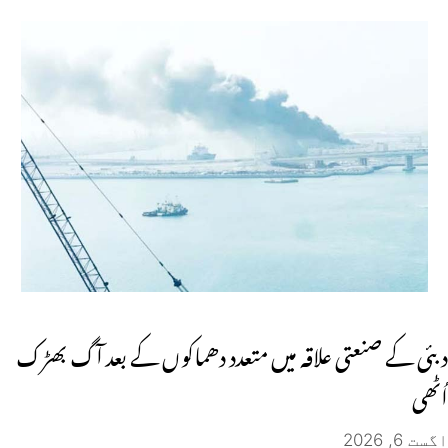
دبئی کے صنعتی علاقہ میں متعدد دھماکوں کے بعد آگ بھڑک
اُٹھی
اگست 6, 2026