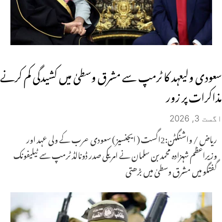
سعودی ولیعہد کا ٹرمپ سے مشرق وسطیٰ میں کشیدگی کم کرنے
مذاکرات پر زور
اگست 3, 2026
ریاض / واشنگٹن:2اگست ( ایجنسیز ) سعودی عرب کے ولی عہد اور
وزیراعظم شہزادہ محمد بن سلمان نے امریکی صدر ڈونالڈ ٹرمپ سے ٹیلیفونک
گفتگو میں مشرق وسطیٰ میں بڑھتی