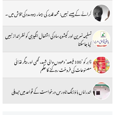
کرائے کے پیسے نہیں: محمد قدیر کی بیمار بیوہ مدد کی تلاش میں ۔
تسلیمہ نسرین اور کیشوپرساد کی اشتعال انگیزی کو نظرانداز نہیں
کیا جاسکتا
ڈابر کو ’100 فیصد‘ دعووں والی شہد، گھی اور دیگر غذائی
مصنوعات کی فروخت روکنے کا حکم
اندراماں ہا ؤزنگ ٹاورس درخواست کے قواعد میں تبدیلی