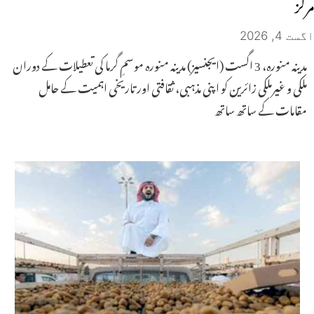
مرکز
اگست 4, 2026
مدینہ منورہ، 3 اگست (ایجنسیز) مدینہ منورہ موسمِ گرما کی تعطیلات کے دوران
ملکی و غیرملکی زائرین کو اپنی مذہبی، ثقافتی اور تاریخی اہمیت کے حامل
مقامات کے ساتھ ساتھ