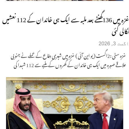
غزہ میں 136گھنٹے بعد ملبہ سے ایک ہی خاندان کے 112 نعشیں
نکالی گئی
اگست 3, 2026
غزہ سٹی :2اگست ( یو این آئی ) غزہ میں شہری دفاع کے عملے نے جنوبی
علاقے صبرہ میں ایک ہی خاندان کے گھروں کے ملبے سے 112 شہدا کی