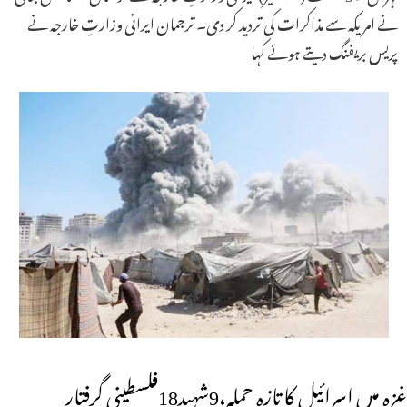
نے امریکہ سے مذاکرات کی تردید کر دی۔ ترجمان ایرانی وزارتِ خارجہ نے
پریس بریفنگ دیتے ہوئے کہا
غزہ میں اسرائیل کا تازہ حملہ،9شہید18فلسطینی گرفتار