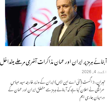
آبنائے ہرمز پر ایران اور عمان مذاکرات آخری مرحلے میںداخل
اگست 4, 2026
تہران، 3 اگست (آئی اے این ایس) ایران کے وزیر خارجہ سید عباس
عراقچی نے اعلان کیا ہے کہ آبنائے ہرمز سے متعلق ایران اور عمان کے
درمیان جاری اہم