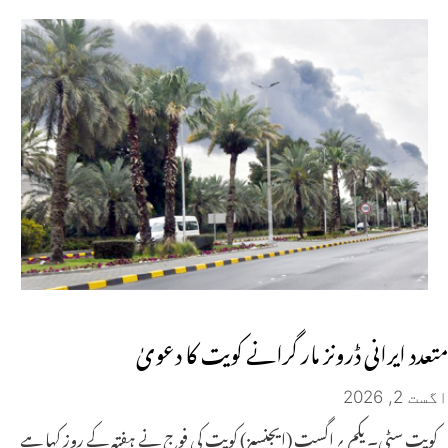
متعدد ایرانی ڈرونز مار گرانے کویت کا دعویٰ
اگست 2, 2026
کویت سٹی۔ یکم ؍ اگست (ایجنسیز) کویت کی فوج نے ہفتہ کے روز کہا ہے