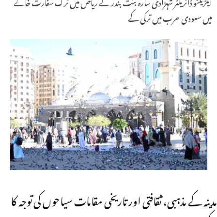
ایگزیکٹو ڈائریکٹر شہزادی سارہ بنت بندر نے ریاض میں ترک سفارت خانے
میں سعودی عرب میں ترکی کے
مدینہ کے مذہبی، ثقافتی اور تاریخی مقامات سیاحوں کی توجہ کا