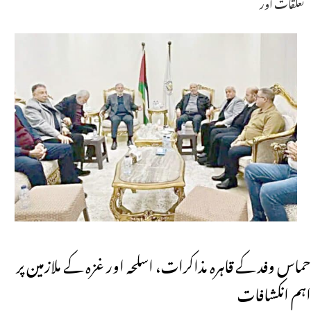
تعلقات اور
حماس وفد کے قاہرہ مذاکرات، اسلحہ اور غزہ کے ملازمین پر
اہم انکشافات