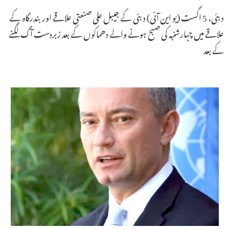
دبئی، 5 اگست (یو این آئی) دبئی کے جیبل علی صنعتی علاقے اور بندرگاہ کے
علاقے میں چہارشنبہ کی صبح ہونے والے دھماکوں کے بعد زبردست آگ لگنے
کے بعد