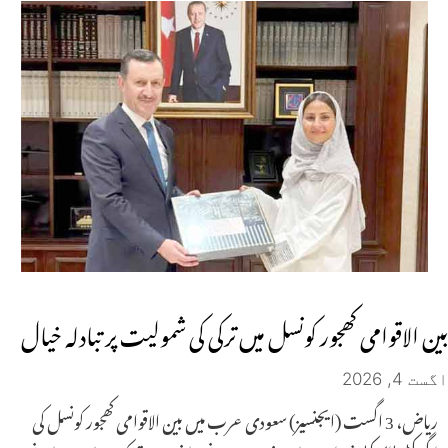
بین الاقوامی کھجور کونسل میں ترکی کی شمولیت پر تبادلہ خیال
اگست 4, 2026
ریاض، 3 اگست (ایجنسیز) سعودی عرب میں بین الاقوامی کھجور کونسل کی