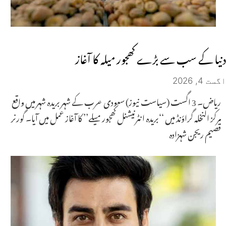
دنیا کے سب سے بڑے کھجور میلہ کا آغاز
اگست 4, 2026
ریاض۔ 3 اگست (سیاست نیوز) سعودی عرب کے شہر بریدہ شہر میں واقع
مرکز النخلہ گراؤنڈ میں ‘‘بریدہ انٹرنیشنل کھجور میلے’’ کا آغاز عمل میں آیا۔ گورنر
قصیم ریجن شہزادہ