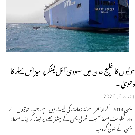
حوثیوں کا خلیج عدن میں سعودی آئل ٹینکر پر میزائل حملے کا
دعویٰ ۔
اگست 6, 2026
یمن 2014 کے اواخر سے تنازعات کی لپیٹ میں ہے، جب حوثیوں نے
دارالحکومت صنعا سمیت شمالی یمن کے بیشتر حصے پر قبضہ کر لیا۔ صنعا:
یمن کے حوثی گروپ