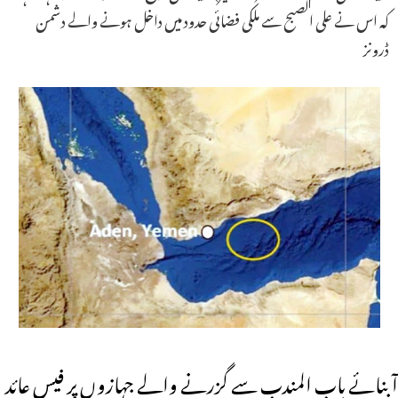
کہ اس نے علی الصبح سے ملکی فضائی حدود میں داخل ہونے والے دشمن
ڈرونز
آبنائے باب المندب سے گزرنے والے جہازوں پر فیس عائد