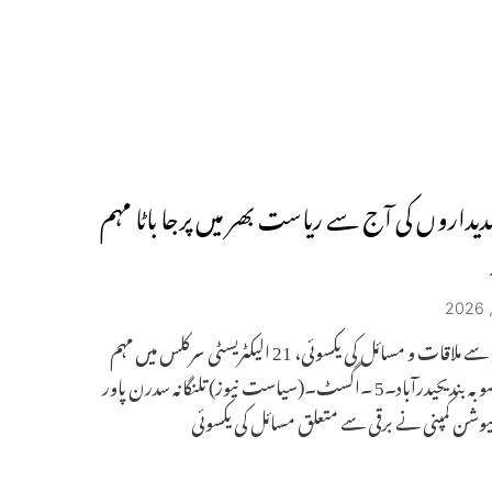
ہدیداروں کی آج سے ریاست بھر میں پرجا باٹا مہم
صارفین سے ملاقات و مسائل کی یکسوئی، 21 الیکٹریسٹی سرکلس میں مہم
کیلئے منصوبہ بندیحیدرآباد۔5 ۔اگسٹ۔(سیاست نیوز) تلنگانہ سدرن پاور
وشن کمپنی نے برقی سے متعلق مسائل کی یکسوئی