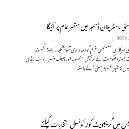
ٹی ماسٹر پلان ڈسمبر میں منظر عام پر آئیگا
سنگاپور کی سرکاری کنسلٹنسی فرم کو ذمہ داری تفویضحیدرآباد 5 اگسٹ
نیوز) حکومت کے ترجیحی منصوبہ اور چیف منسٹر ریونت ریڈی
ں کا شہر ’فیوچرسٹی ‘ کے ماسٹر
یس میں گریجویٹ کوٹہ کونسل انتخابات کیلئے