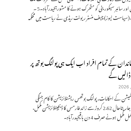
انٹلیجنس اور سائبر سیکوریٹی کو متحرک ہونے کا مشورہحیدرآباد۔5 ۔
یاست نیوز) چیف منسٹر ریونت ریڈی نے ریاست میں محکمہ
ندان کے تمام افراد اب ایک ہی پولنگ بوتھ پر
الیں گے
میشن کے احکامات، پولنگ بوتھس ریشنلائزیشن کا کام جنگی
خطوط پر جاریتاحال 2.62 کروڑ سے زائد فارمس کا ڈیجیٹلائزیشن مکمل،