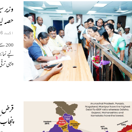
وزیر س
حصہ لی
اگست 6, 2026
200 
دیہی ترق
قرض او
پنجاب