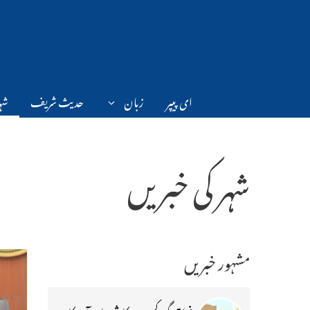
Ski
t
conten
ای پیپر
زبان
حدیث شریف
شہر
شہر کی خبریں
مشہور خبریں