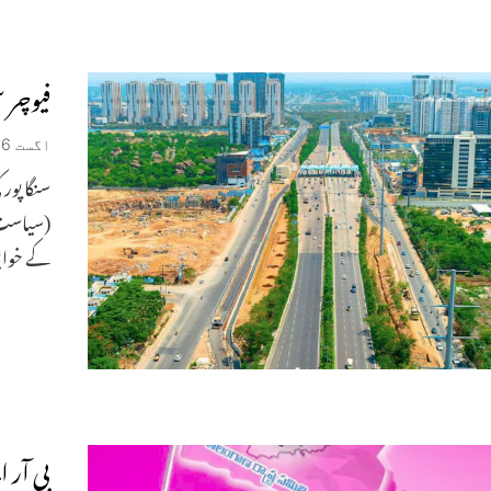
فیوچر س
اگست 6, 2026
(سیاست 
کے خوابو
بی آر ا