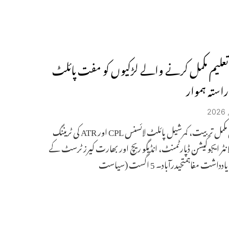
ی تعلیم مکمل کرنے والے لڑکیوں کو مفت پائلٹ
 راستہ ہموار
20 ماہ کی مکمل تربیت، کمرشیل پائلٹ لائسنس CPL اور ATR کی ٹریننگ
انٹر ایجوکیشن ڈپارٹمنٹ، انڈیگو ریچ اور بھارت کیرز ٹرسٹ کے
اشت مفاہمتحیدرآباد۔ 5 اگست (سیاست