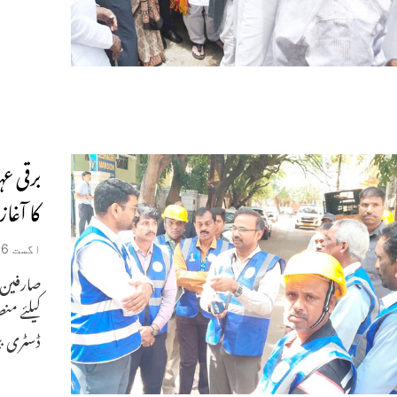
برقی ع
کا آغاز
اگست 6, 2026
ڈسٹری بی