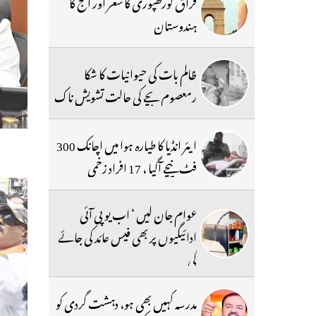
فراق گورکھپوری کا شعر اور آج کا
ہندوستان
ظالم بات کی حیوانیات کا شکا
رمعصوم بچے کی حالت تشویش ناک
ایئر انڈیا کا طیارہ ہوا میں اچانک 300
فٹ نیچے آگیا ، 17 افراد زخمی
عوام جان لیں ‘ اب یو پی آئی
ادائیگیوں پر بھی فیس عائد کی جائے
گی
مدرسہ کہیں بھی ہو، دہشت گردی کو