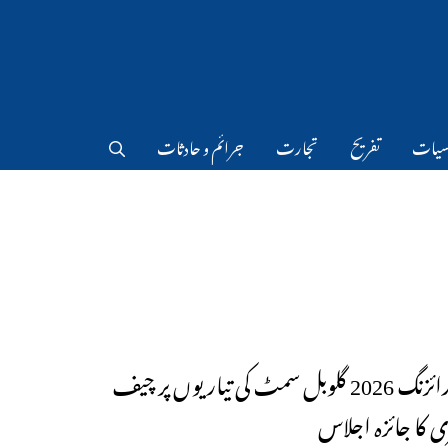
سیات
تفریح
تجارت
جرائم و حادثات
تلنگانہ رائزنگ 2026 گلوبل سمٹ کی تیاریوں پر چیف
ی کا جائزہ اجلاس