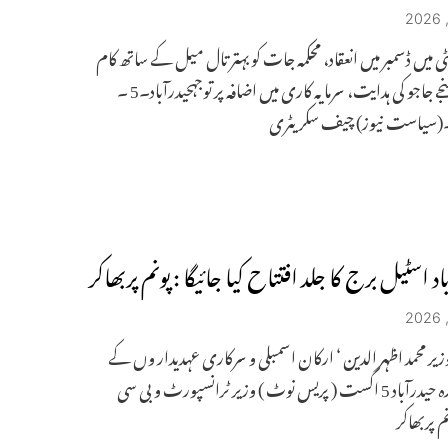
ی میں ڈسمبر میں انعقاد، محکمہ جات کو بہتر تال میل کے ساتھ کام
کرنے سنجے جاجو کی ہدایت، سرمایہ کاری میں اضافہ پر توجہحیدرآباد۔5 ۔
سیاست نیوز) چیف سکریٹری
اد اسٹیل برج کا جلد افتتاح کیا جائیگا : پونم پربھاکر
زیر محمد اظہر الدین ‘ ارکان اسمبلی و سرکاری عہدیدار وں کے
ساتھ دورہ حیدرآباد 5 اگست ( پریس نوٹ ) وزیر ٹرانسپورٹ و بی سی
نم پربھاکر