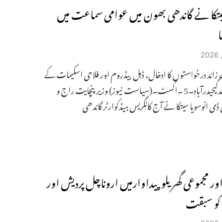
یتکا نے گاندھی بھون میں عوامی سماعت میں
ا
سے زائد درخواستوں کا ادخال، ڈبل بیڈروم اور فلاحی اسکیمات کے
لیے نمائندگیحیدرآباد۔5 ۔اگسٹ۔(سیاست نیوز) وزیر پنچایت راج و
ی ڈی انوسویا سیتکا نے آج کانگریس ہیڈکوارٹر گاندھی
ر مجموعی گھریلو پیداوارمیں اروناچل پردیش اور
 کو سبقت