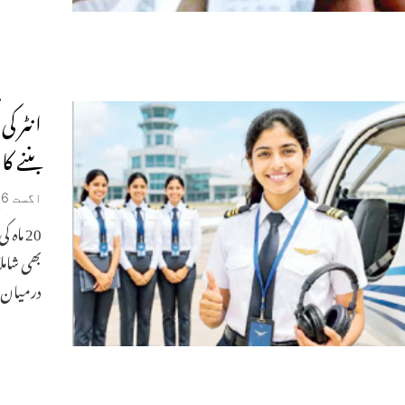
انٹر ک
بننے کا
اگست 6, 2026
بھی شامل
درمیان یادد