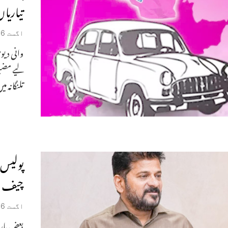
تیاریا
اگست 6, 2026
وانی دیو
تلنگانہ می
پولیس 
چیف من
اگست 6, 2026
بعض پار