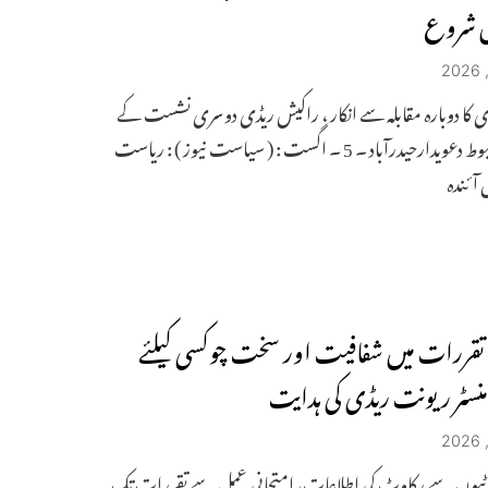
ں شروع
ی کا دوبارہ مقابلہ سے انکار ، راکیش ریڈی دوسری نشست کے
لیے مضبوط دعویدارحیدرآباد ۔ 5 ۔ اگست : ( سیاست نیوز ) : ریاست
ں آئندہ
تقررات میں شفافیت اور سخت چوکسی کیلئے
سٹر ریونت ریڈی کی ہدایت
ٹیوں سے رکاوٹ کی اطلاعات، امتحانی عمل سے تقررات تک