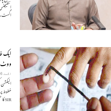
اگسٹ۔(س
ایک خا
ووٹ ڈ
اگست 6, 2026
الیکشن ک
SIR کا عمل مکمل ہونے صرف 4 دن باقیحیدرآباد۔