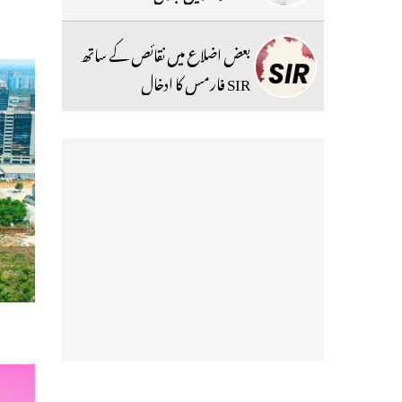
بعض اضلاع میں نقائص کے ساتھ
SIR فارمس کا ادخال