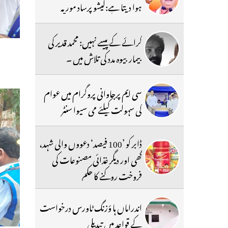
ہوا دیتا ہے:کیشو پرساد موریہ
کرائے کے پیسے نہیں: محمد قدیر کی
بیمار بیوہ مدد کی تلاش میں ۔
سی ایم پرجاوانی پروگرام میں عوام
کی سہولت کیلئے می سیوا سنٹر
ڈابر کو ’100 فیصد‘ دعووں والی شہد،
گھی اور دیگر غذائی مصنوعات کی
فروخت روکنے کا حکم
اندراماں ہا ؤزنگ ٹاورس درخواست
کے قواعد میں تبدیلی