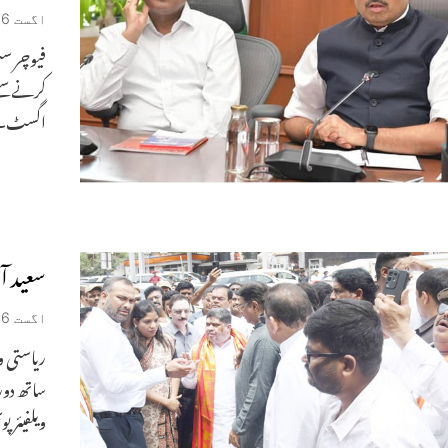
اگست 6, 2026
فیوچر سٹ
اگسٹ۔(
سعید آب
اگست 6, 2026
ریاستی و
ویلفیئر پو