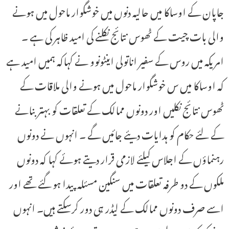
جاپان کے اوساکا میں حالیہ دنوں میں خوشگوار ماحول میں ہونے
والی بات چیت کے ٹھوس نتائج نکلنے کی امید ظاہر کی ہے ۔
امریکہ میں روس کے سفیر اناتولی اینٹونوو نے کہاکہ ہمیں امید ہے
کہ اوساکا میں س خوشگوار ماحول میں ہونے والی ملاقات کے
ٹھوس نتائج نکلیں اور دونوں ممالک کے تعلقات کو بہتر بنانے
کے لئے حکام کو ہدایات دیئے جائیں گے ۔ انہوں نے دونوں
رہنماؤں کے اجلاس کیلئے لازمی قرار دیتے ہوئے کہا کہ دونوں
ملکوں کے دو طرفہ تعلقات میں سنگین مسئلہ پیدا ہو گئے تھے اور
اسے صرف دونوں ممالک کے لیڈر ہی دور کرسکتے ہیں۔ انہوں