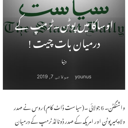
اوساکا میں پوٹن۔ٹرمپ کے
درمیان بات چیت !
دنیا
younus
جولائی 7, 2019
واشنگٹن۔ 6 جولائی ۔(سیاست ڈاٹ کام) روس نے صدر
ولادیمیر پوٹن اور امریکہ کے صدر ڈونالڈ ٹرمپ کے درمیان