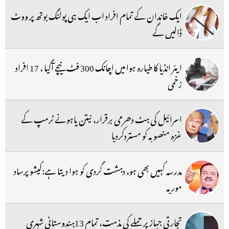
ایک خاندان کے تمام افراد اب ایک ہی پولنگ بوتھ پر ووٹ
ڈالیں گے
ایئر انڈیا کا طیارہ ہوا میں اچانک 300 فٹ نیچے آگیا ، 17 افراد
زخمی
اسرائیل کی ہٹ دھرمی برقرار، نیتن یاہونے ٹرمپ کے
غزہ منصوبہ کو مستردکردیا
مدرسہ کہیں بھی ہو، دہشت گردی کو ہوا دیتا ہے:کیشو پرساد
موریہ
تجارتی جہاز پر حملے کی مذمت، تمام 13ہندوستانی شہری