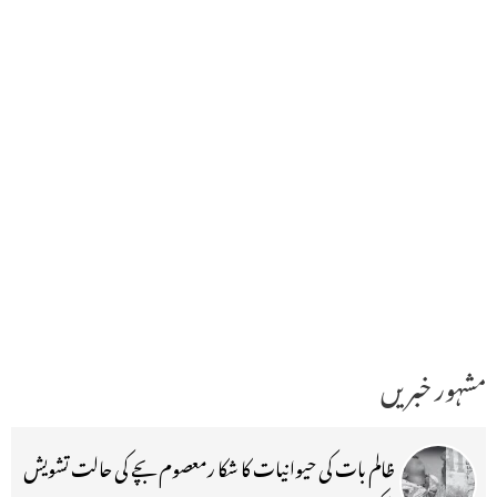
مشہور خبریں
ظالم بات کی حیوانیات کا شکا رمعصوم بچے کی حالت تشویش