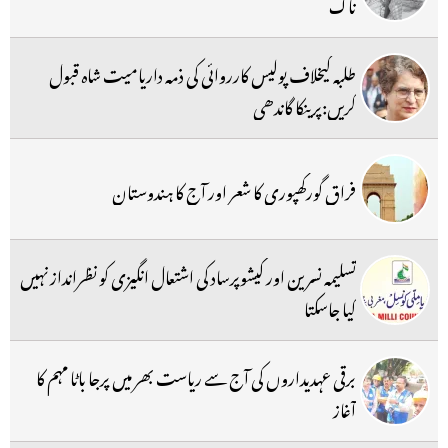
ناک
طلبہ کیخلاف پولیس کارروائی کی ذمہ داریامیت شاہ قبول
کریں:پرینکا گاندھی
فراق گورکھپوری کا شعر اور آج کا ہندوستان
تسلیمہ نسرین اور کیشوپرساد کی اشتعال انگیزی کو نظرانداز نہیں
کیا جاسکتا
برقی عہدیداروں کی آج سے ریاست بھر میں پرجا باٹا مہم کا
آغاز