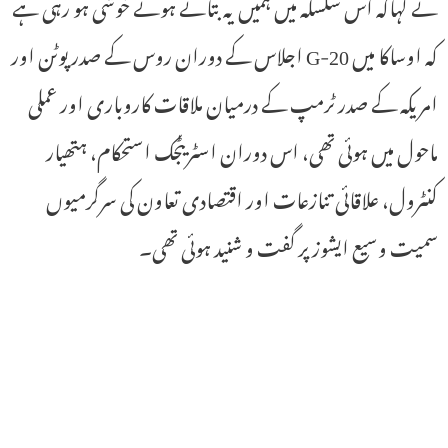
نے کہاکہ اس سلسلہ میں ہمیں یہ بتاتے ہوئے خوشی ہو رہی ہے
کہ اوساکا میں G-20 اجلاس کے دوران روس کے صدر پوٹن اور
امریکہ کے صدر ٹرمپ کے درمیان ملاقات کاروباری اور عملی
ماحول میں ہوئی تھی، اس دوران اسٹریٹجک استحکام، ہتھیار
کنٹرول، علاقائی تنازعات اور اقتصادی تعاون کی سرگرمیوں
سمیت وسیع ایشوز پر گفت و شنید ہوئی تھی۔