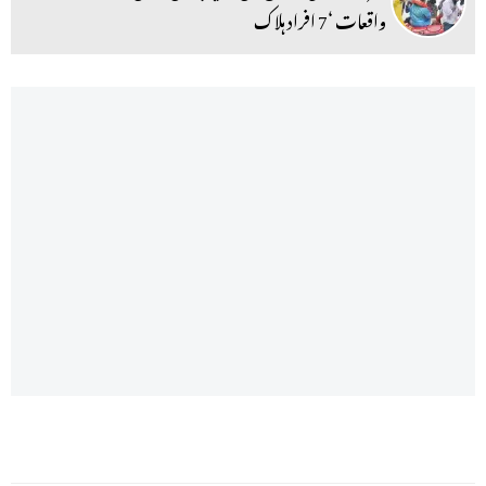
واقعات ‘7 افراد ہلاک