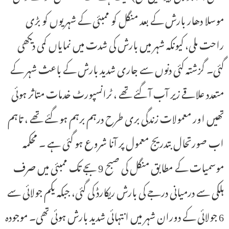
موسلا دھار بارش کے بعد منگل کو ممبئی کے شہریوں کو بڑی
راحت ملی، کیونکہ شہر میں بارش کی شدت میں نمایاں کمی دیکھی
گئی۔ گزشتہ کئی دنوں سے جاری شدید بارش کے باعث شہر کے
متعدد علاقے زیر آب آ گئے تھے ، ٹرانسپورٹ خدمات متاثر ہوئی
تھیں اور معمولات زندگی بری طرح درہم برہم ہو گئے تھے ، تاہم
اب صورتحال بتدریج معمول پر آنا شروع ہو گئی ہے ۔ محکمہ
موسمیات کے مطابق منگل کی صبح 9 بجے تک ممبئی میں صرف
ہلکی سے درمیانی درجے کی بارش ریکارڈ کی گئی، جبکہ یکم جولائی سے
6 جولائی کے دوران شہر میں انتہائی شدید بارش ہوئی تھی۔ موجودہ