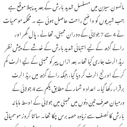
مانسون سیزن میں مسلسل شدید بارش کے بعد یہ پہلا موقع ہے
جب شہریوں کو واضح راحت حاصل ہوئی ہے ۔ محکمہ موسمیات
نے 4 سے 7 جولائی کے دوران ممبئی، تھانے ، پال گھر اور
رائے گڑھ کے لیے انتہائی شدید بارش کے خدشے کے پیش نظر
ریڈ الرٹ جاری کیا تھا۔ بعد ازاں پیر کو ممبئی کے لیے الرٹ کم
کر کے اورنج الرٹ کر دیا گیا، جبکہ رائے گڑھ میں ریڈ الرٹ
برقرار رکھا گیا۔ اعداد و شمار کے مطابق یکم سے 4 جولائی کے
درمیان صرف تین دنوں میں ممبئی میں جولائی کے اوسط ماہانہ
بارش کا نصف سے زیادہ حصہ برس چکا تھا۔ سانتا کروز موسمیاتی