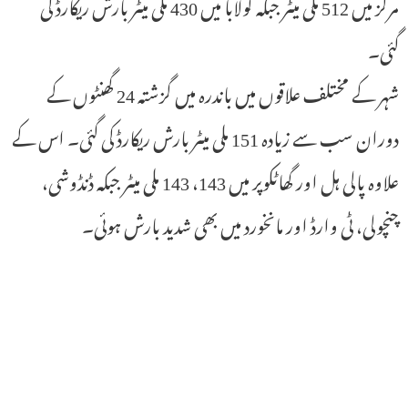
مرکز میں 512 ملی میٹر جبکہ کولابا میں 430 ملی میٹر بارش ریکارڈ کی
گئی۔
شہر کے مختلف علاقوں میں باندرہ میں گزشتہ 24 گھنٹوں کے
دوران سب سے زیادہ 151 ملی میٹر بارش ریکارڈ کی گئی۔ اس کے
علاوہ پالی ہل اور گھاٹکوپر میں 143، 143 ملی میٹر جبکہ ڈنڈوشی،
چنچولی، ٹی وارڈ اور مانخورد میں بھی شدید بارش ہوئی۔