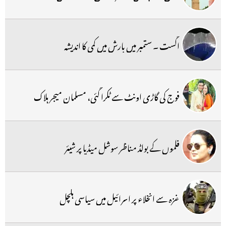
اگست ۔ ستمبر میں بارش میں کمی کا اندیشہ
فوج کی گاڑی اونٹ سے ٹکرا گئی، مسلمان میجر ہلاک
فلموں کے بولڈ مناظر سوشل میڈیا پر شیئر
غزہ سے انخلاء پر اسرائیل میں سیاسی ہلچل