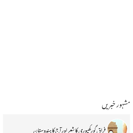
مشہور خبریں
فراق گورکھپوری کا شعر اور آج کا ہندوستان