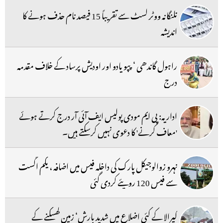
تلنگانہ ووٹر لسٹ سے تقریباً 15 فیصد نام حذف ہونے کا
اندیشہ
راہول گاندھی ‘ پپو یادو اور اودیش پرساد کے خلاف مقدمہ
درج
اداریہ: پی ایم مودی پولیس ایف آئی آر درج کرتے ہوئے
'معاف کرنے' کا دعوی نہیں کرسکتے ہیں۔
نہرو زوالوجیکل پارک کی داخلہ فیس میں اضافہ ، یکم اگست
سے فیس 120 روپئے کردی گئی
کیرالا کے کئی اضلاع میں شدید بارش‘ زمین کھسکنے کے