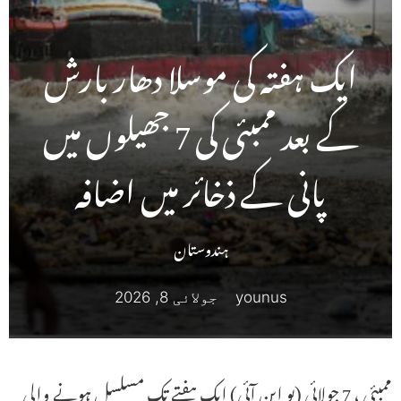
ایک ہفتہ کی موسلا دھار بارش
کے بعد ممبئی کی 7 جھیلوں میں
پانی کے ذخائر میں اضافہ
ہندوستان
younus
جولائی 8, 2026
ممبئی ، 7 جولائی (یو این آئی) ایک ہفتے تک مسلسل ہونے والی