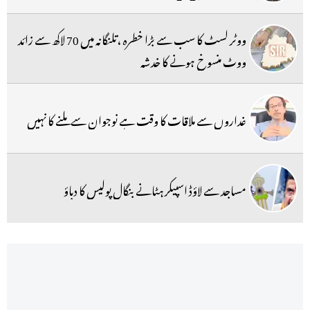
ووٹر لسٹ کا سب سے بڑا خطرہ ،تلنگانہ میں 70 لاکھ سے زائد
ووٹ منسوخ ہونے کا خدشہ
غداروں سے ملاقات کا وقت ہے نوجوان سے ملنے کا نہیں
مساجد سے لاؤڈ اسپیکر ہٹانے بنگال پولیس کا دباؤ