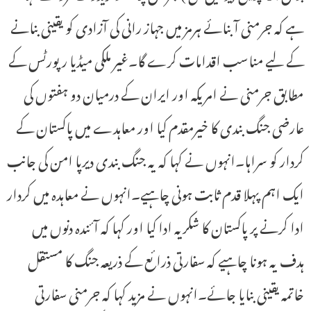
ہے کہ جرمنی آبنائے ہرمز میں جہاز رانی کی آزادی کو یقینی بنانے
کے لیے مناسب اقدامات کرے گا۔غیر ملکی میڈیا رپورٹس کے
مطابق جرمنی نے امریکہ اور ایران کے درمیان دو ہفتوں کی
عارضی جنگ بندی کا خیرمقدم کیا اور معاہدے میں پاکستان کے
کردار کو سراہا۔انہوں نے کہا کہ یہ جنگ بندی دیرپا امن کی جانب
ایک اہم پہلا قدم ثابت ہونی چاہیے۔انہوں نے معاہدہ میں کردار
ادا کرنے پر پاکستان کا شکریہ ادا کیا اور کہا کہ آئندہ دنوں میں
ہدف یہ ہونا چاہیے کہ سفارتی ذرائع کے ذریعہ جنگ کا مستقل
خاتمہ یقینی بنایا جائے۔انہوں نے مزید کہا کہ جرمنی سفارتی