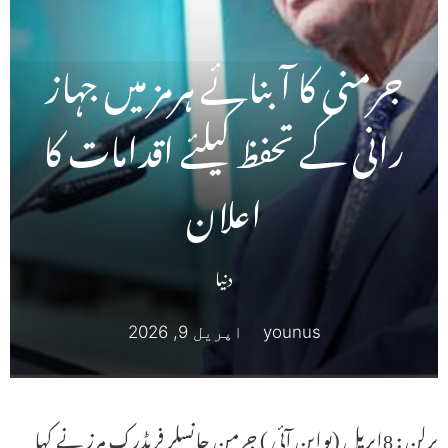
جرمنی کا آبنائے ہرمز میں جہاز
رانی کے تحفظ کیلئے اقدامات کا
اعلان
دنیا
younus
اپریل 9, 2026
برلن : 8اپریل (یواین آئی ) جرمن چانسلر فریڈرک مرز نے کہا