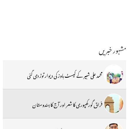
مشہور خبریں
محمد علی شبیر کے گیسٹ ہاوز کی دیوار توڑ دی گئی
فراق گورکھپوری کا شعر اور آج کا ہندوستان