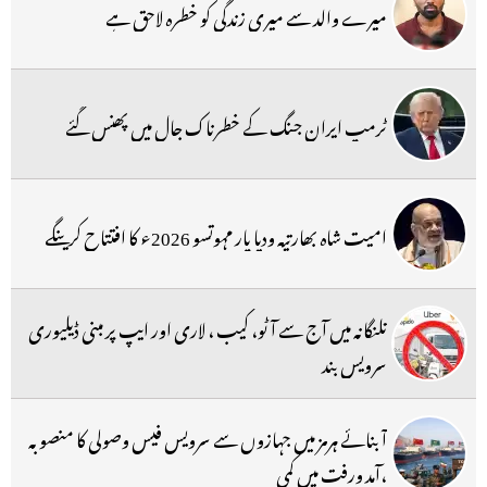
میرے والد سے میری زندگی کو خطرہ لاحق ہے
ٹرمپ ایران جنگ کے خطرناک جال میں پھنس گئے
امیت شاہ بھارتیہ ودیا پار مہوتسو 2026ء کا افتتاح کرینگے
تلنگانہ میں آج سے آٹو، کیب ، لاری اور ایپ پر مبنی ڈیلیوری
سرویس بند
آبنائے ہرمز میں جہازوں سے سرویس فیس وصولی کا منصوبہ
،آمد ورفت میں کمی