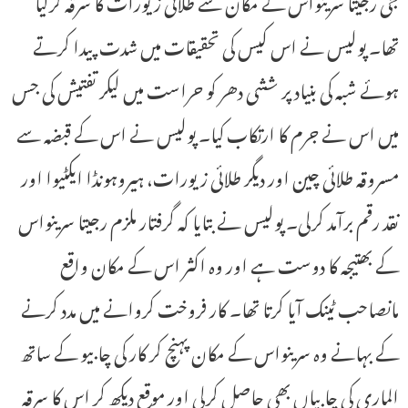
جی رجیتا سرینواس کے مکان سے طلائی زیورات کا سرقہ کرلیا
تھا۔ پولیس نے اس کیس کی تحقیقات میں شدت پیدا کرتے
ہوئے شبہ کی بنیاد پر ششی دھر کو حراست میں لیکر تفتیش کی جس
میں اس نے جرم کا ارتکاب کیا۔ پولیس نے اس کے قبضہ سے
مسروقہ طلائی چین اور دیگر طلائی زیورات، ہیروہونڈا ایکٹیوا اور
نقد رقم برآمد کرلی۔ پولیس نے بتایا کہ گرفتار ملزم رجیتا سرینواس
کے بھتیجہ کا دوست ہے اور وہ اکثر اس کے مکان واقع
مانصاحب ٹینک آیا کرتا تھا۔ کار فروخت کروانے میں مدد کرنے
کے بہانے وہ سرینواس کے مکان پہنچ کر کار کی چابیو کے ساتھ
الماری کی چابیاں بھی حاصل کرلی اور موقع دیکھ کر اس کا سرقہ