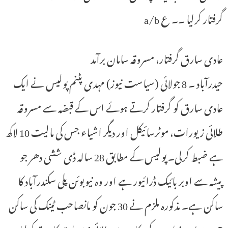
گرفتار کرلیا ۔۔ ع a/b
عادی سارق گرفتار، مسروقہ سامان برآمد
حیدرآباد ۔ 8 جولائی (سیاست نیوز) مہدی پٹنم پولیس نے ایک
عادی سارق کو گرفتار کرتے ہوئے اس کے قبضہ سے مسروقہ
طلائی زیورات، موٹرسائیکل اور دیگر اشیاء جس کی مالیت 10 لاکھ
ہے ضبط کرلی۔ پولیس کے مطابق 28 سالہ ڈی ششی دھر جو
پیشہ سے اوبر بائیک ڈرائیور ہے اور وہ نیوبوئن پلی سکندرآباد کا
ساکن ہے۔ مذکورہ ملزم نے 30 جون کو مانصاحب ٹینک کی ساکن