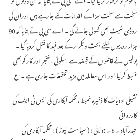
سخت سے سخت سزا کے اقدامات کئے جارہے ہیں اوران کی
روڈی شیٹ بھی کھولی جائے گی ۔ اے سی پی نے بتایا کہ 90
ہزار روپیوں کیلئے بحث و تکرار کے بعد فہد کا قتل کردیا گیا ۔
پولیس نے قاتلو ں کے قبضہ سے اسکوٹی ، خنجر اور کار کو بھی
ضبط کرلیا اور اس معاملہ میں مزید تحقیقات جاری ہے ۔ ع
نشیلی ادویات کا ذخیرہ ضبط ،محکمہ آبکاری کی ایس ٹی ایف کی
کارروائی
حیدرآباد ۔ 8 ۔ جولائی : ( سیاست نیوز ) : محکمہ آبکاری کی