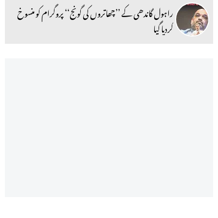
راہول گاندھی کے ’’چھاتروں کی گونج‘‘ پروگرام کو منسوخ
کردیا گیا