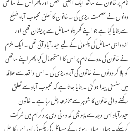
نام پر خاتون کے ساتھ ایک اجنبی شخص اور پھر اس کے ساتھی
دونوں نے عصمت ریزی کی ۔ خاتون کا تعلق محبوب آباد ضلع
سے بتایا گیا ہے جو اپنے گھریلو مسائل سے پریشان تھی اور
ازدواجی مسائل کی یکسوئی کے لیے حیدرآباد آئی تھی ۔ ایک ملزم
نے خاتون کی مدد کے نام پر اس کا استحصال کیا پھر اپنے ساتھی
کو بلا کر دونوں نے خاتون کی آبروریزی کی ۔ اس واقعہ سے علاقہ
میں سنسنی پیدا ہوگئی ۔ بتایا جاتا ہے کہ محبوب آباد سے تعلق
رکھنے والی خاتون کا شوہر سے تنازعہ چل رہا ہے ۔ خاتون
حیدرآباد اس وجہ سے پہونچی کہ وہ ٹی وی پروگرام میں شرکت
کرسکے ۔ جہاں میاں بیوی کے مسائل کی یکسوئی اور اس کا حل