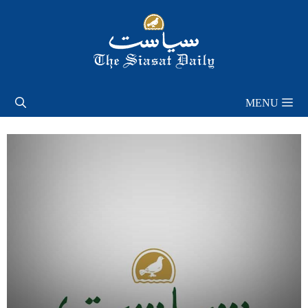
Skip
to
content
MENU