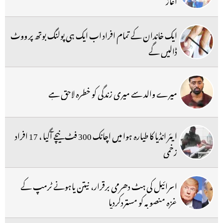
ایک خاندان کے تمام افراد اب ایک ہی پولنگ بوتھ پر ووٹ
ڈالیں گے
میرے والد سے میری زندگی کو خطرہ لاحق ہے
ایئر انڈیا کا طیارہ ہوا میں اچانک 300 فٹ نیچے آگیا ، 17 افراد
زخمی
اسرائیل کی ہٹ دھرمی برقرار، نیتن یاہونے ٹرمپ کے
غزہ منصوبہ کو مستردکردیا