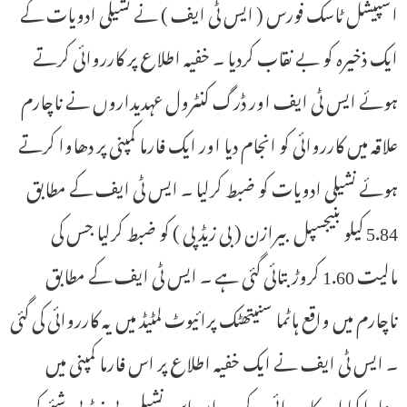
اسپیشل ٹاسک فورس ( ایس ٹی ایف ) نے نشیلی ادویات کے
ایک ذخیرہ کو بے نقاب کردیا ۔ خفیہ اطلاع پر کارروائی کرتے
ہوئے ایس ٹی ایف اور ڈرگ کنٹرول عہدیداروں نے ناچارم
علاقہ میں کارروائی کو انجام دیا اور ایک فارما کمپنی پر دھاوا کرتے
ہوئے نشیلی ادویات کو ضبط کرلیا ۔ ایس ٹی ایف کے مطابق
5.84 کیلو بنیجسپل بیرازن ( بی زیڈ پی ) کو ضبط کرلیا جس کی
مالیت 1.60 کروڑ بتائی گئی ہے ۔ ایس ٹی ایف کے مطابق
ناچارم میں واقع ہاٹما سنیتھٹک پرائیوٹ لمٹیڈ میں یہ کارروائی کی گئی
۔ ایس ٹی ایف نے ایک خفیہ اطلاع پر اس فارما کمپنی میں
دھاوا کیا اور کارروائی کے دوران اس نشیلی ، بی زیڈ پی شئے کو