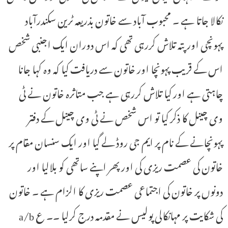
نکالا جاتا ہے ۔ محبوب آباد سے خاتون بذریعہ ٹرین سکندرآباد
پہونچی اور پتہ تلاش کررہی تھی کہ اس دوران ایک اجنبی شخص
اس کے قریب پہونچا اور خاتون سے دریافت کیا کہ وہ کہا جانا
چاہتی ہے اور کیا تلاش کررہی ہے جب متاثرہ خاتون نے ٹی
وی چینل کا ذکر کیا تو اس شخص نے ٹی وی چینل کے دفتر
پہونچانے کے نام پر ایم جی روڈ لے گیا اور ایک سنسان مقام پر
خاتون کی عصمت ریزی کی اور پھر اپنے ساتھی کو بلالیا اور
دونوں پر خاتون کی اجتماعی عصمت ریزی کا الزام ہے ۔ خاتون
کی شکایت پر مہانکالی پولیس نے مقدمہ درج کرلیا ۔۔ ع a/b