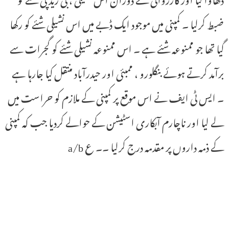
ضبط کرلیا ۔ کمپنی میں موجود ایک ڈبے میں اس نشیلی شئے کو رکھا
گیا تھا جو ممنوعہ شئے ہے ۔ اس ممنوعہ نشیلی شئے کو گجرات سے
برآمد کرتے ہوئے بنگلورو ، ممبئی اور حیدرآباد منتقل کیا جارہا ہے
۔ ایس ٹی ایف نے اس موقع پر کمپنی کے ملازم کو حراست میں
لے لیا اور ناچارم آبکاری اسٹیشن کے حوالے کردیا جب کہ کمپنی
کے ذمہ داروں پر مقدمہ درج کرلیا ۔۔ ع a/b