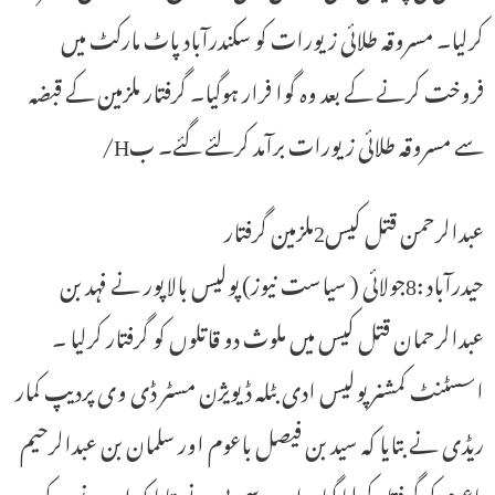
کرلیا۔ مسروقہ طلائی زیورات کو سکندرآباد پاٹ مارکٹ میں
فروخت کرنے کے بعد وہ گوا فرار ہوگیا۔ گرفتار ملزمین کے قبضہ
سے مسروقہ طلائی زیورات برآمد کرلئے گئے۔ بH/
عبدالرحمن قتل کیس2ملزمین گرفتار
حیدرآباد :8جولائی ( سیاست نیوز) پولیس بالاپور نے فہد بن
عبدالرحمان قتل کیس میں ملوث دو قاتلوں کو گرفتار کرلیا ۔
اسسٹنٹ کمشنر پولیس ادی بٹلہ ڈیویژن مسٹر ڈی وی پردیپ کمار
ریڈی نے بتایا کہ سید بن فیصل باعوم اور سلمان بن عبدالرحیم
باعوم کو گرفتار کرلیا گیا۔ اے سی پی نے بتایا کہ ان دونوں کو