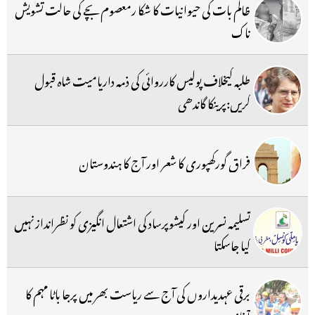
ظالم بات کی حیوانیات کا شکا رمعصوم بچے کی حالت تشویش
ناک
طلبہ کیخلاف پولیس کارروائی کی ذمہ داریامیت شاہ قبول
کریں:پرینکا گاندھی
فراق گورکھپوری کا شعر اور آج کا ہندوستان
تسلیمہ نسرین اور کیشوپرساد کی اشتعال انگیزی کو نظرانداز نہیں
کیا جاسکتا
برقی عہدیداروں کی آج سے ریاست بھر میں پرجا باٹا مہم کا
آغاز