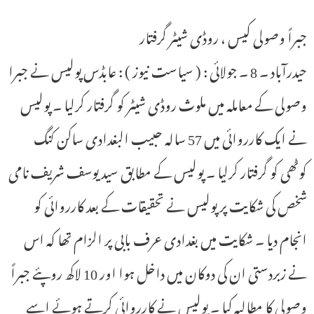
جبراً وصولی کیس ، روڈی شیٹر گرفتار
حیدرآباد ۔ 8 ۔ جولائی : ( سیاست نیوز ) : عابڈس پولیس نے جبرا
وصولی کے معاملہ میں ملوث روڈی شیٹر کو گرفتار کرلیا ۔ پولیس
نے ایک کارروائی میں 57 سالہ حبیب البغدادی ساکن کنگ
کوٹھی کو گرفتار کرلیا ۔ پولیس کے مطابق سید یوسف شریف نامی
شخص کی شکایت پر پولیس نے تحقیقات کے بعد کارروائی کو
انجام دیا ۔ شکایت میں بغدادی عرف بابی پر الزام تھا کہ اس
نے زبردستی ان کی دوکان میں داخل ہوا اور 10 لاکھ روپئے جبراً
وصولی کا مطالبہ کیا ۔ پولیس نے کارروائی کرتے ہوئے اسے