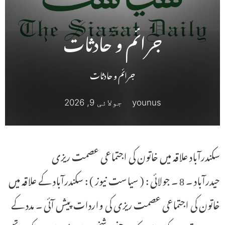
جـــرائـــم و حـــادثــات
جرائم و حادثات
younus
جولائی 9, 2026
سکندرآباد علاقہ میں خاتون کی اجتماعی عصمت ریزی
حیدرآباد ۔ 8 ۔ جولائی : ( سیاست نیوز ) : سکندرآباد کے علاقہ میں
خاتون کی اجتماعی عصمت ریزی کی واردات پیش آئی ۔ مدد کے