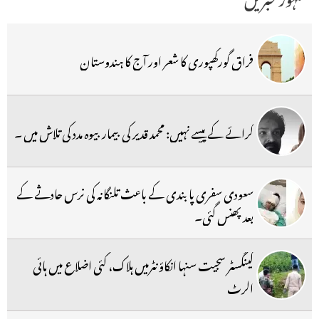
فراق گورکھپوری کا شعر اور آج کا ہندوستان
کرائے کے پیسے نہیں: محمد قدیر کی بیمار بیوہ مدد کی تلاش میں ۔
سعودی سفری پابندی کے باعث تلنگانہ کی نرس حادثے کے
بعد پھنس گئی۔
گینگسٹر سجیت سنہا انکاؤنٹرمیں ہلاک، کئی اضلاع میں ہائی
الرٹ