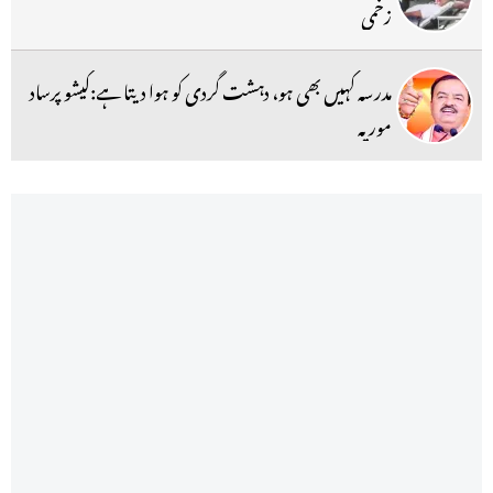
زخمی
مدرسہ کہیں بھی ہو، دہشت گردی کو ہوا دیتا ہے:کیشو پرساد
موریہ