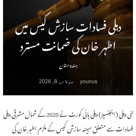
دہلی فسادات سازش کیس میں
اطہر خان کی ضمانت مسترد
ہندوستان
younus
جولائی 8, 2026
نئی دہلی (ایجنسیز) دہلی ہائی کورٹ نے 2020 کے شمال مشرقی دہلی
فسادات سے متعلق مبینہ سازش کیس کے ملزم اطہر خان کی