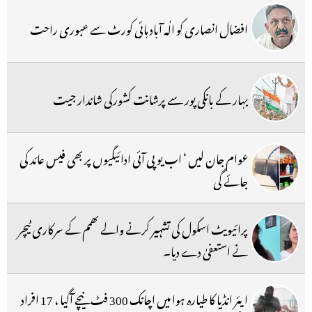
افضال انصاری کو الٰہ آباد ہائی کورٹ سے عبوری راحت
بہار کے بانکی پور سے پرشانت کشورکی شاندار جیت
عوام جان لیں ‘ اب یو پی آئی ادائیگیوں پر بھی فیس عائد کی
جائے گی
پرائیویٹ اسکول کی تشہیر کرنے والے کھمم کے سرکاری ٹیچر
نے استعفیٰ دے دیا۔
ایئر انڈیا کا طیارہ ہوا میں اچانک 300 فٹ نیچے آگیا ، 17 افراد