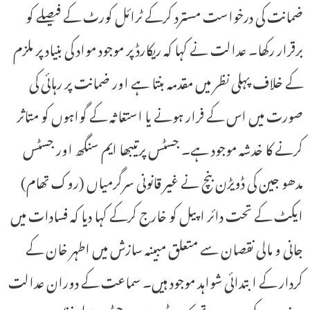
ضمانت کی درخواست مسترد کرکے ٹرائل کورٹ کے فیصلے کو
برقرار رکھا۔ عدالت نے کہا کہ ریکارڈ پر موجود مواد کی بنیاد پر ملزم
کے خلاف پہلی نظر میں مقدمہ بنتا ہے اور ضمانت پر رہائی کی
صورت میں اس کے فرار ہونے یا استغاثہ کے گواہوں کو متاثر
کرنے کا خدشہ موجود ہے۔ جسٹس پرتیبھا ایم سنگھ اور جسٹس
مدھو جین کی ڈویڑن بنچ نے غیر قانونی سرگرمیاں (روک تھام)
ایکٹ کے تحت دائر اپیل کو خارج کرکے کہا دیا کہ فسادات میں
جانی و مالی نقصان سے متعلق مبینہ سازش میں اطہر خان کے
کردار کے ابتدائی شواہد موجود ہیں۔ سماعت کے دوران عدالت