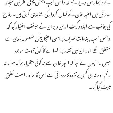
نے ریمارکس دیے تھے کہ واٹس ایپ چیٹس پہلی نظر میں مبینہ
سازش میں اطہر خان کے فعال کردار کی نشاندہی کرتی ہیں۔ دفاع
کی جانب سے ایڈووکیٹ ارجن دیوان نے مؤقف اختیار کیا کہ
واٹس ایپ پیغامات صرف پرامن احتجاج کی منصوبہ بندی سے
متعلق تھے اور ان میں تشدد پر اکسانے کا کوئی ثبوت موجود
نہیں۔ انہوں نے کہا کہ اطہر خان سے نہ کوئی ہتھیار برآمد ہوا، نہ
رقم اور نہ ہی کسی پرتشدد کارروائی سے اس کا براہ راست تعلق
ثابت کیا گیا۔