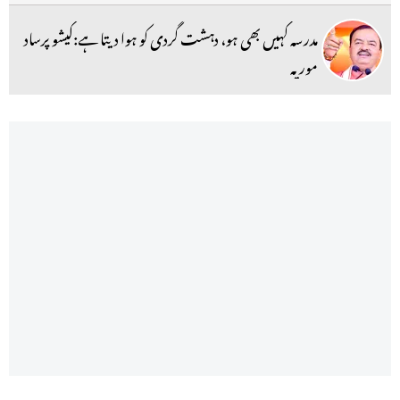
مدرسہ کہیں بھی ہو، دہشت گردی کو ہوا دیتا ہے:کیشو پرساد
موریہ