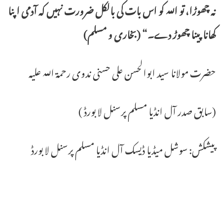
نہ چھوڑا، تو اللہ کو اس بات کی بالکل ضرورت نہیں کہ آدمی اپنا
کھانا پینا چھوڑ دے۔“ (بخاری و مسلم)
حضرت مولانا سید ابوالحسن علی حسنی ندوی رحمۃ اللہ علیہ
(سابق صدر آل انڈیا مسلم پرسنل لا بورڈ )
پیشکش: سوشل میڈیا ڈیسک آل انڈیا مسلم پرسنل لا بورڈ