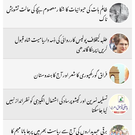
ظالم بات کی حیوانیات کا شکا رمعصوم بچے کی حالت تشویش
ناک
طلبہ کیخلاف پولیس کارروائی کی ذمہ داریامیت شاہ قبول
کریں:پرینکا گاندھی
فراق گورکھپوری کا شعر اور آج کا ہندوستان
تسلیمہ نسرین اور کیشوپرساد کی اشتعال انگیزی کو نظرانداز نہیں
کیا جاسکتا
برقی عہدیداروں کی آج سے ریاست بھر میں پرجا باٹا مہم کا