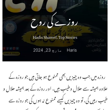
روزے کی روح
Hadis Shareef
,
Top Stories
Haris
مارچ 23, 2024
روزہ میں جب وہ چیزیں بھی ممنوع ہو جاتی ہیں جو روزہ کے
علاوہ ہمیشہ سے حلال وطیب ہیں، اور روزہ کے بعد ہمیشہ حلال و
طیب رہیں گی، تو وہ چیزیں کیسے ممنوع نہ ہوں گی جو روزہ سے