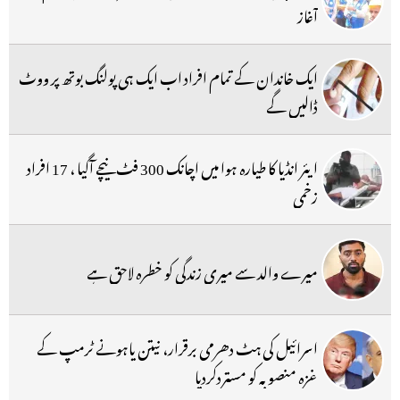
آغاز
ایک خاندان کے تمام افراد اب ایک ہی پولنگ بوتھ پر ووٹ
ڈالیں گے
ایئر انڈیا کا طیارہ ہوا میں اچانک 300 فٹ نیچے آگیا ، 17 افراد
زخمی
میرے والد سے میری زندگی کو خطرہ لاحق ہے
اسرائیل کی ہٹ دھرمی برقرار، نیتن یاہونے ٹرمپ کے
غزہ منصوبہ کو مستردکردیا