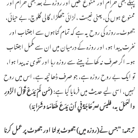
پہلے بھی حرام اور ممنوع تھیں اور روزہ کے بعد بھی حرام اور
ممنوع ہوں گی، یعنی غیبت ،لڑائی جھگڑا، گالی گلوچ، بے حیائی،
جھوٹ۔روزہ کی روح یہ ہے کہ تمام گناہوں سے اجتناب اور
نفرت پیدا ہو، اور روزہ کے درمیان میں ان سے مکمل اجتناب
ہو۔ اگر صرف نہ کھانے پینے سے روزہ رہا اور تقوی نہ پیدا ہوا،
تو ایک بے روح روزہ ہے، جو صرف ڈھانچہ ہے، اس میں روح
نہیں، اسی لیے حدیث میں فرمایا گیا ہے:
(مَن لَمْ يَدَعْ قَوْلَ الزُّورِ
والعَمَلَ به، فليسَ لِلَّهِ حَاجَةٌ في أنْ يَدَعَ طَعَامَهُ وشَرَابَهُ
)
ترجمہ: ”جس نے(روزہ میں) جھوٹ بولنا اور جھوٹ پر عمل کرنا