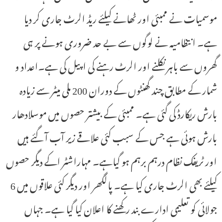
موسمیات نے ممبئی اور ٹھانے کیلئے ریڈ الرٹ جاری کر دیا
ہے۔ انتظامیہ نے لوگوں سے بے حد ضروری ہونے پر ہی
گھروں سے باہر نکلنے اور الرٹ رہنے کی اپیل کی ہے۔اعداد و
شمار کے مطابق چند گھنٹوں کے دوران 200 ملی میٹر سے زیادہ
بارش ریکارڈ کی گئی ہے۔ ممبئی کے بیشتر حصوں میں موسلادھار
بارش ہوئی ہے جس کے سبب کئی علاقے زیر آب آ گئے ہیں
اور ٹریفک نظام درہم برہم ہو گیاہے۔ مہاراشٹر اکے دیگر حصوں
کیلئے بھی الرٹ جاری کیا ہے۔ پالگھر اور دیگر کئی علاقوں میں 6
جولائی کو تعلیمی ادارے بند رکھنے کا اعلان کیا گیا ہے۔ جہاں