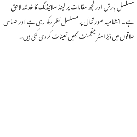
مسلسل بارش اور کچھ مقامات پر لینڈ سلائیڈنگ کا خدشہ لاحق
ہے۔ انتظامیہ صورتحال پر مسلسل نظر رکھ رہی ہے اور حساس
علاقوں میں ڈیزاسٹر مینجمنٹ ٹیمیں تعینات کر دی گئی ہیں۔