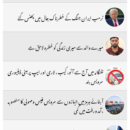
ٹرمپ ایران جنگ کے خطرناک جال میں پھنس گئے
میرے والد سے میری زندگی کو خطرہ لاحق ہے
تلنگانہ میں آج سے آٹو، کیب ، لاری اور ایپ پر مبنی ڈیلیوری
سرویس بند
آبنائے ہرمز میں جہازوں سے سرویس فیس وصولی کا منصوبہ
،آمد ورفت میں کمی