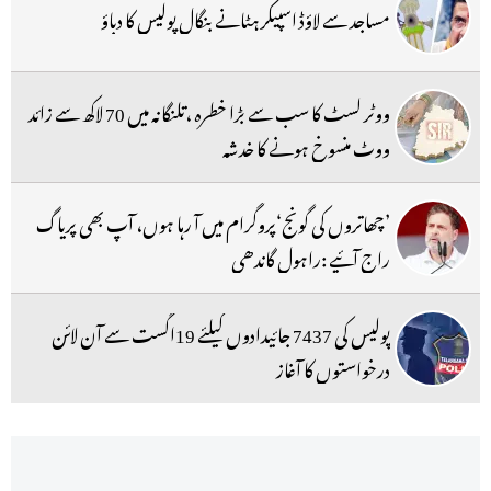
مساجد سے لاؤڈ اسپیکر ہٹانے بنگال پولیس کا دباؤ
ووٹر لسٹ کا سب سے بڑا خطرہ ،تلنگانہ میں 70 لاکھ سے زائد
ووٹ منسوخ ہونے کا خدشہ
’چھاتروں کی گونج‘پروگرام میں آ رہا ہوں، آپ بھی پریاگ
راج آئیے :راہول گاندھی
پولیس کی 7437 جائیدادوں کیلئے 19اگست سے آن لائن
درخواستوں کا آغاز