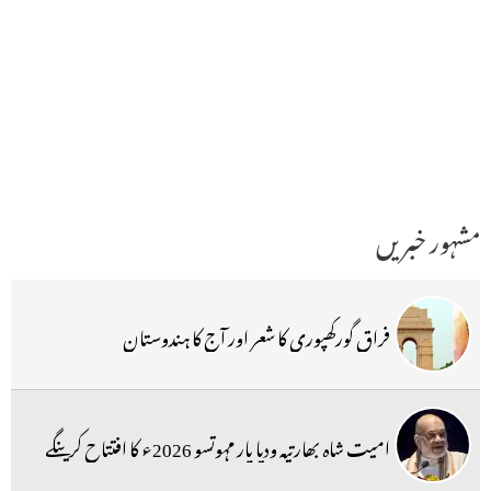
مشہور خبریں
فراق گورکھپوری کا شعر اور آج کا ہندوستان
امیت شاہ بھارتیہ ودیا پار مہوتسو 2026ء کا افتتاح کرینگے