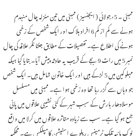
ممبئی ۔ 5؍جولائی ( ایجنسیز ) ممبئی میں تین منزلہ چال منہدم
ہونے سے کم از کم 6 افراد ہلاک اور ایک شخص کے زخمی
ہونے کی اطلاع ہے۔ تفصیلات کے مطابق جنتا نگر علاقہ کی چال
نمبر 5 میں رات 9 بجے کے قریب یہ حادثہ پیش آیا۔ بتایا گیا ہیکہ
مہلوکین میں 5 لڑکے ہیں اور ایک خاتون شامل ہیں۔ ایک شخص
جو وہاں سے گزر رہا تھا وہ زخمی ہوا ہے۔ ممبئی میں مسلسل
موسلادھار بارش کے سبب شہر کے کئی نشیبی علاقوں میں پانی
جمع ہو گیا ہے۔ سب سے زیادہ متاثرہ علاقوں میں کرلا میں واقع
لوک مانیہ تلک ٹرمینس ریلوے اسٹیشن کامپلکس ہے۔ محکمہ