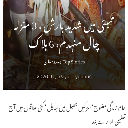
ممبئی میں شدید بارش ، 3 منزلہ
چال منہدم، 6 ہلاک
Top Stories
,
ہندوستان
younus
جولائی 6, 2026
عام زندگی مفلوج‘ سڑکیں جھیل میں تبدیل ‘ کئی علاقوں میں آج
تعلیمی ادارے بند