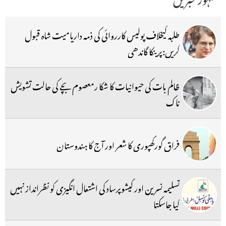
طلبہ کیخلاف پولیس کارروائی کی ذمہ داریامیت شاہ قبول
کریں:پرینکا گاندھی
ظالم بات کی حیوانیات کا شکا رمعصوم بچے کی حالت تشویش
ناک
فراق گورکھپوری کا شعر اور آج کا ہندوستان
تسلیمہ نسرین اور کیشوپرساد کی اشتعال انگیزی کو نظرانداز نہیں
کیا جاسکتا