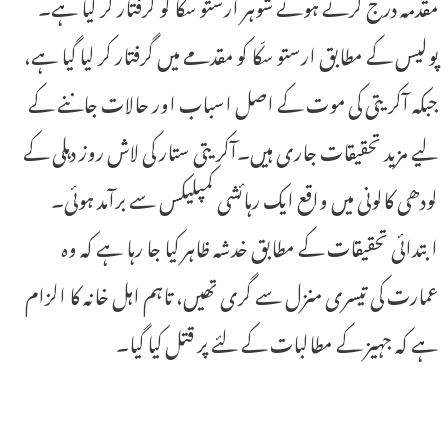
مقدمہ درج کرتے ہوئے شوہر ارستو سکّا کو گرفتار کر لیا ہے۔
پولیس کے مطابق ارستو سکّا کو مقدمے میں گرفتار کر لیا گیا ہے،
جبکہ آکریتی کی موت کے اصل اسباب اور حالات جاننے کے
لیے مزید تحقیقات جاری ہیں۔آکریتی ستار کی لاش روز دہلی کے
لودھی کالونی میں واقع ایک رہائشی کمپلیکس سے برآمد ہوئی۔
ابتدائی تحقیقات کے مطابق خدشہ ظاہر کیا جا رہا ہے کہ وہ
عمارت کی تیسری منزل سے گری تھیں، تاہم اہل خانہ کا الزام
ہے کہ جہیز کے مطالبات کے لئے پر قتل کیا گیا۔