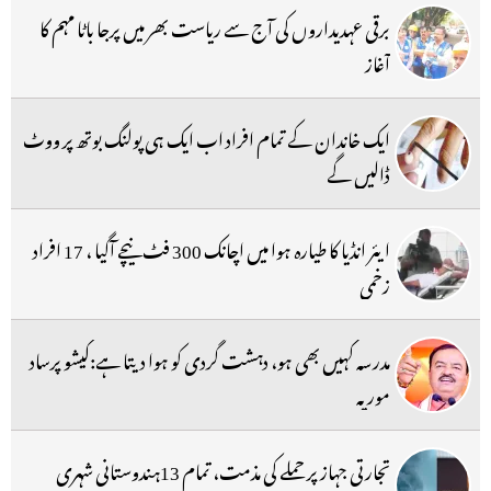
برقی عہدیداروں کی آج سے ریاست بھر میں پرجا باٹا مہم کا
آغاز
ایک خاندان کے تمام افراد اب ایک ہی پولنگ بوتھ پر ووٹ
ڈالیں گے
ایئر انڈیا کا طیارہ ہوا میں اچانک 300 فٹ نیچے آگیا ، 17 افراد
زخمی
مدرسہ کہیں بھی ہو، دہشت گردی کو ہوا دیتا ہے:کیشو پرساد
موریہ
تجارتی جہاز پر حملے کی مذمت، تمام 13ہندوستانی شہری