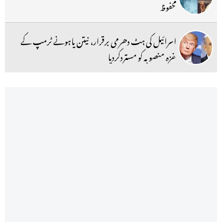
محفوظ
اسرائیل کی ہٹ دھرمی برقرار، نیتن یاہونے ٹرمپ کے
غزہ منصوبہ کو مستردکردیا