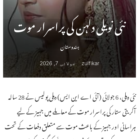
نئی نویلی دلہن کی پراسرار موت
ہندوستان
zulfikar
جولائی 7, 2026
نئی دہلی، 6 جولائی (آئی اے این ایس) دہلی پولیس نے 28 سالہ
آکریتی ستار کی پراسرار موت کے معاملے میں جہیز کے لیے
ہراسانی اور جہیز کے باعث موت سے متعلق دفعات کے تحت