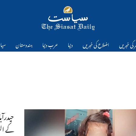
 کی خبریں
اضلاع کی خبریں
دنیا
عرب دنیا
ہندوستان
سیا
کے الز