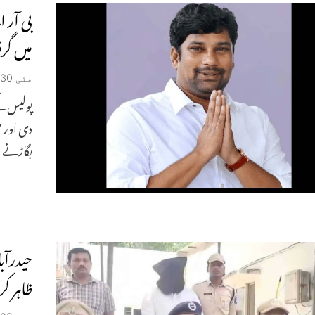
بی آر 
میں گرف
مئی 30, 2026
پولیس ک
دی اور م
بگاڑنے
حیدرآب
ظاہر ک