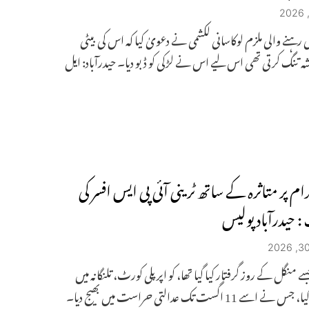
کی رہنے والی ملزم لوکاسانی لکشمی نے دعویٰ کیا کہ اس کی بیٹی
ہ تنگ کرتی تھی اس لیے اس نے لڑکی کو ڈبو دیا۔ حیدرآباد: ایل
ام پر متاثرہ کے ساتھ ٹرینی آئی پی ایس افسر کی
: حیدرآباد پولیس
 منگل کے روز گرفتار کیا گیا تھا، کو اپر پلی کورٹ، تلنگانہ میں
پیش کیا گیا، جس نے اسے 11 اگست تک عدالتی حراست میں بھیج دیا۔