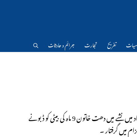
سیات
تفریح
تجارت
جرائم و حادثات
حیدرآباد میں نشے میں دھت خاتون 9 ماہ کی بیٹی کو ڈبونے
ام میں گرفتار ۔