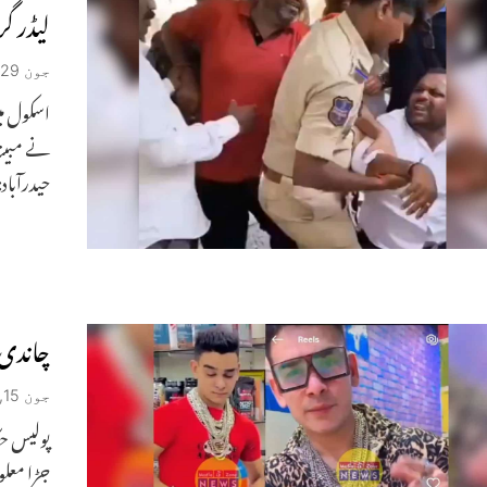
لیڈر گر
جون 29, 2026
اسکول می
نے مبینہ
حیدرآباد:
چاندی 
جون 15, 2026
پولیس حک
جڑا معلو