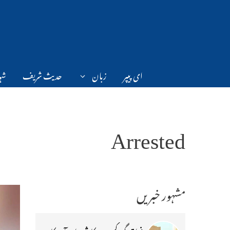
Ski
t
conten
ای پیپر
زبان
حدیث شریف
شہر
Arrested
مشہور خبریں