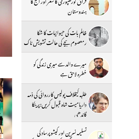
فراق گورکھپوری کا شعر اور آج کا
ہندوستان
ظالم بات کی حیوانیات کا شکا
رمعصوم بچے کی حالت تشویش ناک
میرے والد سے میری زندگی کو
خطرہ لاحق ہے
طلبہ کیخلاف پولیس کارروائی کی ذمہ
داریامیت شاہ قبول کریں:پرینکا
گاندھی
تسلیمہ نسرین اور کیشوپرساد کی