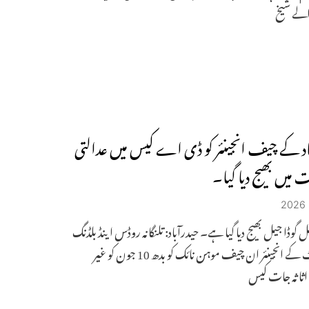
لے شیخ
اد کے چیف انجینئر کو ڈی اے کیس میں عدالتی
میں بھیج دیا گیا۔
 گوڈا جیل بھیج دیا گیا ہے۔ حیدرآباد: تلنگانہ روڈس اینڈ بلڈنگ
ڈپارٹمنٹ کے انجینئر ان چیف موہن نائک کو بدھ 10 جون کو غیر
اثاثہ جات کیس