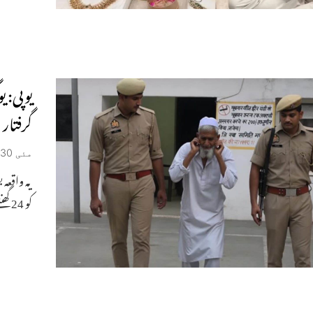
یوپی: ی
گرفتار
مئی 30, 2026
یہ واقعہ
کو 24 گھنٹے کے اندر گرفتار کر لیا گیا جب اس نے اتر پردیش کے وزیر اعلی