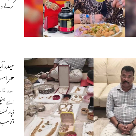
کرنے وا
حیدرآب
حراست 
جون 10, 2026
اسے چنچل
متناسب 