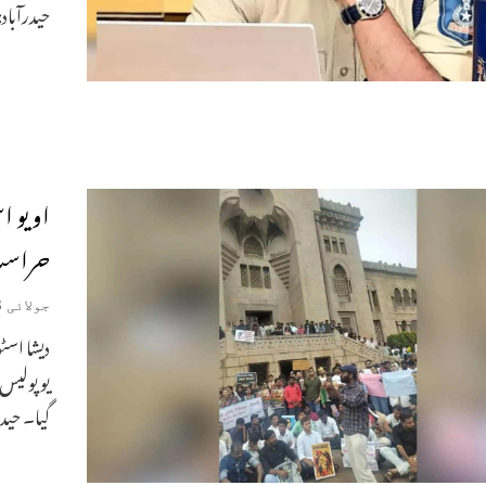
حیدرآباد:
او یو 
حراست م
جولائی 23, 2026
دیشا اسٹ
یو پولیس 
گیا۔ حیدر