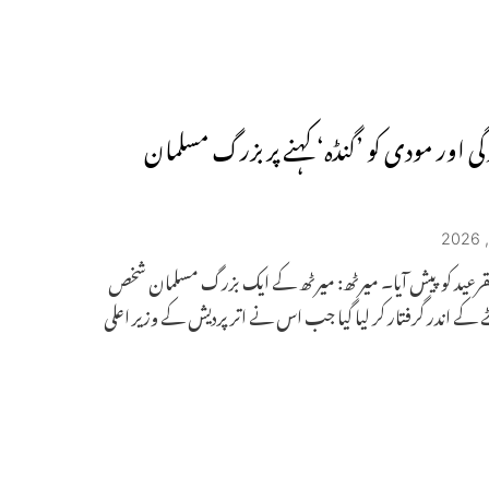
وگی اور مودی کو ’گنڈہ‘ کہنے پر بزرگ مسلمان
 بقرعید کو پیش آیا۔ میرٹھ: میرٹھ کے ایک بزرگ مسلمان شخص