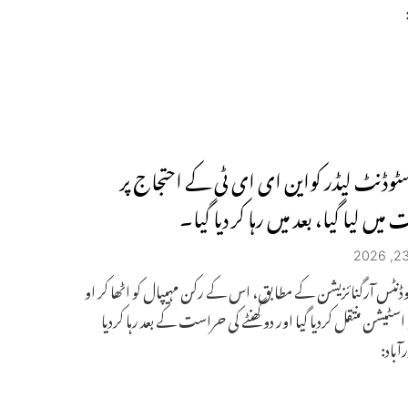
اسٹوڈنٹ لیڈر کواین ای ای ٹی کے احتجاج پر
یں لیا گیا، بعد میں رہا کر دیا گیا۔
وڈنٹس آرگنائزیشن کے مطابق، اس کے رکن مہیپال کو اٹھا کر او
اسٹیشن منتقل کردیا گیا اور دو گھنٹے کی حراست کے بعد رہا کردیا
آباد: