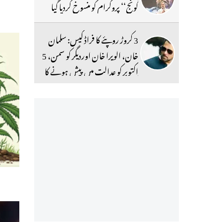
گونج‘‘ پروگرام کو منسوخ کردیا گیا
3 کروڑ روپئے کا فراڈ کیس: سلمان
خان، الویرا خان اوردیگر کو سمن، 5
اکتوبر کو عدالت میں پیش ہونے کا
حکم