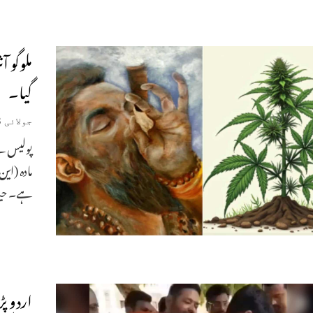
ملوگو 
گیا۔
جولائی 18, 2026
پولیس ن
مادہ (ای
ہے۔ حیدر
اردو پ