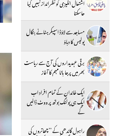
اشتعال انگیزی کو نظرانداز نہیں کیا
جاسکتا
مساجد سے لاؤڈ اسپیکر ہٹانے بنگال
پولیس کا دباؤ
برقی عہدیداروں کی آج سے ریاست
بھر میں پرجا باٹا مہم کا آغاز
ایک خاندان کے تمام افراد اب
ایک ہی پولنگ بوتھ پر ووٹ ڈالیں
گے
راہول گاندھی کے ’’چھاتروں کی