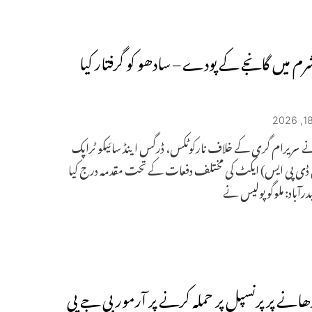
آشرم میں گانجے کے پودے – سادھو کو گرفتار کیا
ے سریرام گری کے خلاف نارکوٹکس، ڈرگس اینڈ سائیکو ٹراپک
ن ڈی پی ایس) ایکٹ کی مختلف دفعات کے تحت مقدمہ درج کیا
آباد: ملوگو پولیس نے
ڑھانے پر پرنسپل پر حملہ کرنے پر آرمور بی جے پی