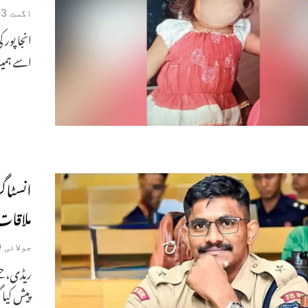
اگست 3, 2026
انجا پور 
اسے ہمیش
انسٹاگر
ملاقات 
جولائی 30, 2026
ریڈی، جسے