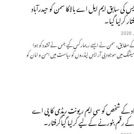
ایس کی سابق ایم ایل اے بالاکا سمن کو حیدرآباد
تار کرلیا گیا۔
ے مطابق، سمن نے ایسے ریمارکس کیے جس نے تشدد کو ہوا
یٹنگ میں موجود بی آر ایس لیڈروں کو ریاست میں امن و امان کو
اد کے شخص کو سی ایم ریونت ریڈی کا پی اے
رکے رقم بٹورنے کے لیے کرلیا گیاگرفتار۔