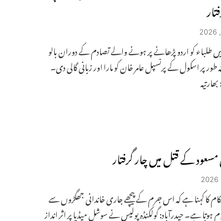
فتار
ں طلباء کو اردو پڑھانے پر ہونے والے تصادم کے دوران بالو
 طور پر اسکول کے پرنسپل عامر خان کو مارا اور زبانی گالی دی۔
 بھارتیہ
مسعود کے قتل میں چار گرفتار
ام کا کہنا ہے کہ اس جرم کے پیچھے جاری خاندانی جھگڑوں سے
م ہوتا ہے۔ حیدرآباد: گولکنڈہ پولیس نے سوشل میڈیا پر اثر انداز