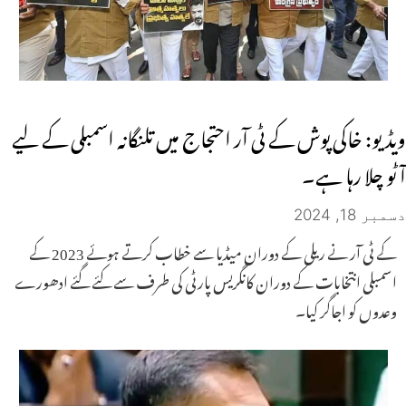
ویڈیو: خاکی پوش کے ٹی آر احتجاج میں تلنگانہ اسمبلی کے لیے
آٹو چلا رہا ہے۔
دسمبر 18, 2024
کے ٹی آر نے ریلی کے دوران میڈیا سے خطاب کرتے ہوئے 2023 کے
اسمبلی انتخابات کے دوران کانگریس پارٹی کی طرف سے کئے گئے ادھورے
وعدوں کو اجاگر کیا۔