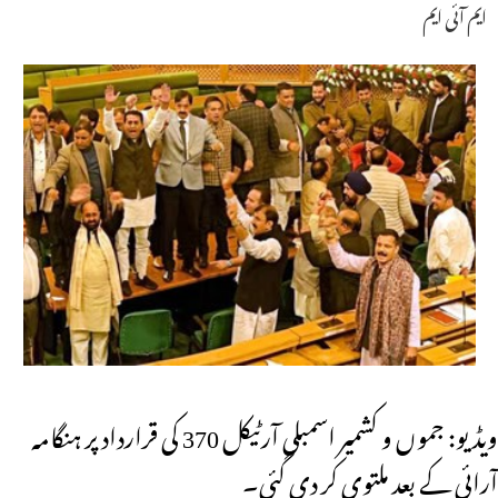
ایم آئی ایم
ویڈیو: جموں و کشمیر اسمبلی آرٹیکل 370 کی قرارداد پر ہنگامہ
آرائی کے بعد ملتوی کر دی گئی۔