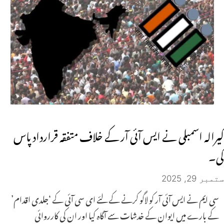
کیرالہ اسمبلی نے ایس آئی آر کے خلاف متفقہ قرارداد پاس
کی۔
ستمبر 29, 2025
سی ایم نے ایس آئی آر کو لاگو کرنے کے لئے ای سی آئی کے ‘جلدی اقدام’
کے بارے میں ایوان کے خدشات سے آگاہ کیا اور ان کی کارروائی