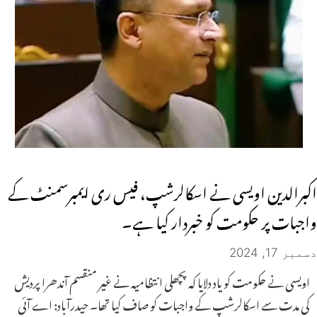
اکبرالدین اویسی نے اسکالرشپ، فیس ری ایمبرسمنٹ کے
واجبات پر حکومت کو خبردار کیا ہے۔
دسمبر 17, 2024
اویسی نے حکومت کو یاد دلایا کہ پچھلی انتظامیہ نے غیر منقسم آندھرا پردیش
کی مدت سے اسکالرشپ کے واجبات کو صاف کیا تھا۔ حیدرآباد: اے آئی