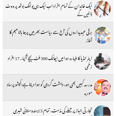
ایک خاندان کے تمام افراد اب ایک ہی پولنگ بوتھ پر ووٹ
ڈالیں گے
برقی عہدیداروں کی آج سے ریاست بھر میں پرجا باٹا مہم کا
آغاز
ایئر انڈیا کا طیارہ ہوا میں اچانک 300 فٹ نیچے آگیا ، 17 افراد
زخمی
مدرسہ کہیں بھی ہو، دہشت گردی کو ہوا دیتا ہے:کیشو پرساد
موریہ
تجارتی جہاز پر حملے کی مذمت، تمام 13ہندوستانی شہری