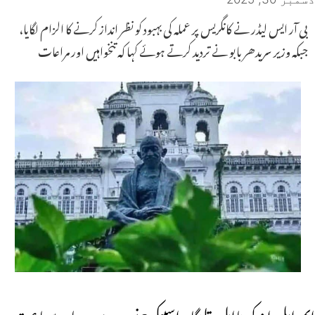
بی آر ایس لیڈر نے کانگریس پر عملہ کی بہبود کو نظر انداز کرنے کا الزام لگایا،
جبکہ وزیر سریدھر بابو نے تردید کرتے ہوئے کہا کہ تنخواہیں اور مراعات
ایم ایل ایز کی نااہلی: تلنگانہ اسپیکر 6 نومبر سے دوبارہ سماعت