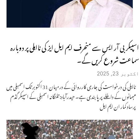
اسپیکر بی آر ایس سے منحرف ایم ایل ایز کی نااہلی پر دوبارہ
سماعت شروع کریں گے۔
اکتوبر 23, 2025
نااہلی کی درخواست کی جاری کارروائی کے درمیان 31 اکتوبر تک اسمبلی میں
مہمانوں کے داخلے پر پابندی ہے۔ حیدرآباد: تلنگانہ اسمبلی کے اسپیکر گڈم
پرساد کمار ان ایم ایل