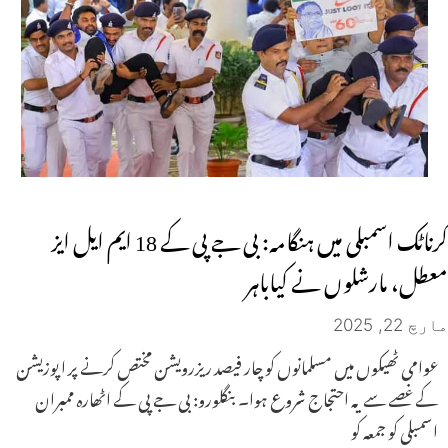
کرناٹک اسمبلی میں ہنگامہ: بی جے پی کے 18 ایم ایل ایز
معطل، مارشلوں نے کیاباہر
مارچ 22, 2025
عوامی ٹھیکوں میں مسلمانوں کو چار فیصد ریزرویشن مختص کرنے پر اپوزیشن
کے غصے سے یہ احتجاج شروع ہوا۔ بنگلورو: بی جے پی کے اٹھارہ ممبران
اسمبلی کو جمعہ کو