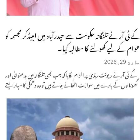
کے ٹی آر نے تلنگانہ حکومت سے حیدرآباد میں امبیڈکر مجسمہ کو
عوام کے لیے کھولنے کا مطالبہ کیا۔
مارچ 29, 2026
کے ٹی آر نے ریونت ریڈی پر الزام لگایا کہ جب بھی تلنگانہ میں بدعنوانی اور
گھوٹالوں کے بارے میں سوالات اٹھائے جاتے ہیں تو وہ دھمکی کا سہارا لیتے