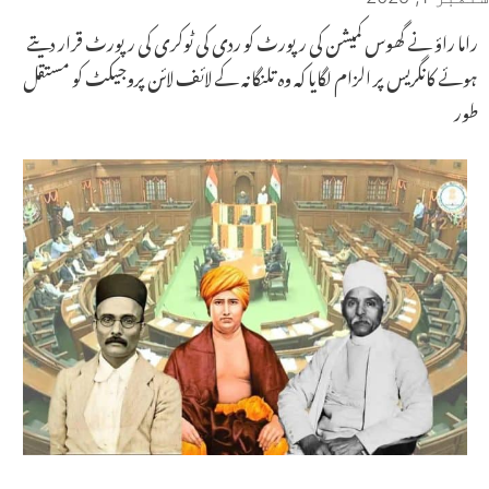
راما راؤ نے گھوس کمیشن کی رپورٹ کو ردی کی ٹوکری کی رپورٹ قرار دیتے
ہوئے کانگریس پر الزام لگایا کہ وہ تلنگانہ کے لائف لائن پروجیکٹ کو مستقل
طور