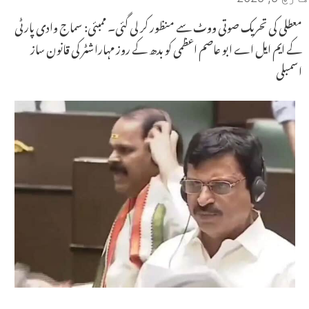
معطلی کی تحریک صوتی ووٹ سے منظور کر لی گئی۔ ممبئی: سماج وادی پارٹی
کے ایم ایل اے ابو عاصم اعظمی کو بدھ کے روز مہاراشٹر کی قانون ساز
اسمبلی