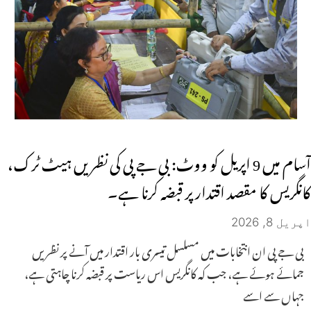
آسام میں 9 اپریل کو ووٹ: بی جے پی کی نظریں ہیٹ ٹرک،
کانگریس کا مقصد اقتدار پر قبضہ کرنا ہے۔
اپریل 8, 2026
بی جے پی ان انتخابات میں مسلسل تیسری بار اقتدار میں آنے پر نظریں
جمائے ہوئے ہے، جب کہ کانگریس اس ریاست پر قبضہ کرنا چاہتی ہے،
جہاں سے اسے