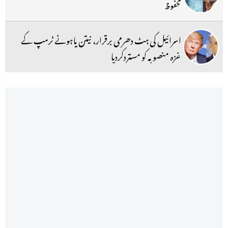
محفوظ
اسرائیل کی ہٹ دھرمی برقرار، نیتن یاہونے ٹرمپ کے
غزہ منصوبہ کو مستردکردیا