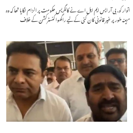
اتوار کو، بی آر ایس ایم ایل اے نے کانگریس حکومت پر الزام لگایا تھا کہ وہ
مبینہ طور پر غیر قانونی کان کنی کے لیے راگھوا کنسٹرکشن کے خلاف