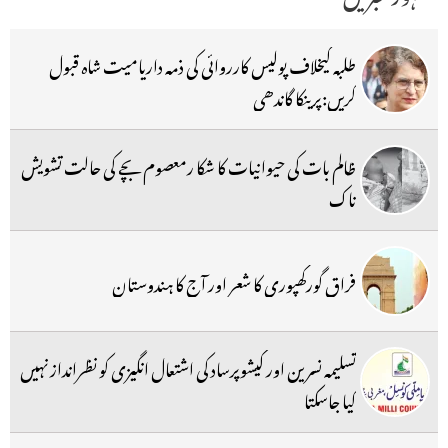
طلبہ کیخلاف پولیس کارروائی کی ذمہ داریامیت شاہ قبول
کریں:پرینکا گاندھی
ظالم بات کی حیوانیات کا شکا رمعصوم بچے کی حالت تشویش
ناک
فراق گورکھپوری کا شعر اور آج کا ہندوستان
تسلیمہ نسرین اور کیشوپرساد کی اشتعال انگیزی کو نظرانداز نہیں
کیا جاسکتا