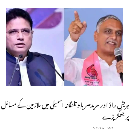
ہریش راؤ اور سریدھر بابو تلنگانہ اسمبلی میں ملازمین کے مسائل
پر جھگڑ پڑے
دسمبر 30, 2025