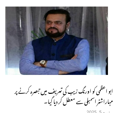
ابو اعظمی کو اورنگ زیب کی تعریف میں تبصرہ کرنے پر
مہاراشٹر اسمبلی سے معطل کر دیا گیا۔
مارچ 5, 2025