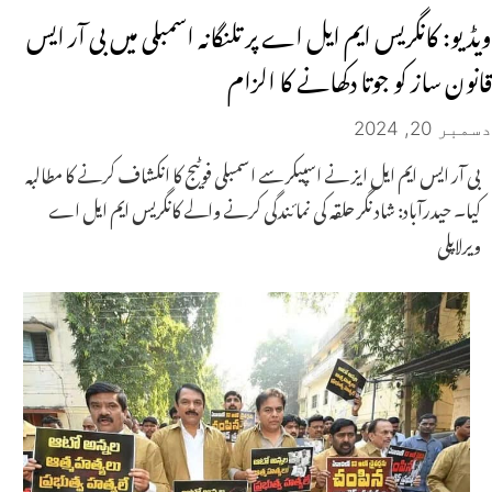
ویڈیو: کانگریس ایم ایل اے پر تلنگانہ اسمبلی میں بی آر ایس
قانون ساز کو جوتا دکھانے کا الزام
دسمبر 20, 2024
بی آر ایس ایم ایل ایز نے اسپیکر سے اسمبلی فوٹیج کا انکشاف کرنے کا مطالبہ
کیا۔ حیدرآباد: شاد نگر حلقہ کی نمائندگی کرنے والے کانگریس ایم ایل اے
ویرلاپلی