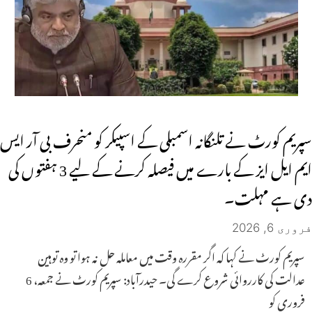
سپریم کورٹ نے تلنگانہ اسمبلی کے اسپیکر کو منحرف بی آر ایس
ایم ایل ایز کے بارے میں فیصلہ کرنے کے لیے 3 ہفتوں کی
دی ہے مہلت۔
فروری 6, 2026
سپریم کورٹ نے کہا کہ اگر مقررہ وقت میں معاملہ حل نہ ہوا تو وہ توہین
عدالت کی کارروائی شروع کرے گی۔ حیدرآباد: سپریم کورٹ نے جمعہ، 6
فروری کو