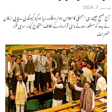
نومبر 7, 2024
آج صبح جیسے ہی اسمبلی کا اجلاس ہوا، ہنگامہ برپا ہوگیا کیونکہ بی جے پی ارکان
نے بدھ کو منظور ہونے والی قرارداد کے خلاف احتجاج کیا۔ سری نگر:
جمعرات