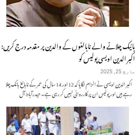
بائیک چلانے والے نابالغوں کے والدین پر مقدمہ درج کریں:
اکبر الدین اویسی پولیس کو
مارچ 25, 2025
اکبر الدین اویسی نے الزام لگایا کہ 12 اور 14 سال کی عمر کے نابالغ بائک چلا
رہے ہیں اور پولیس ان پر کارروائی نہیں کر رہی ہے۔ حیدرآباد: آل