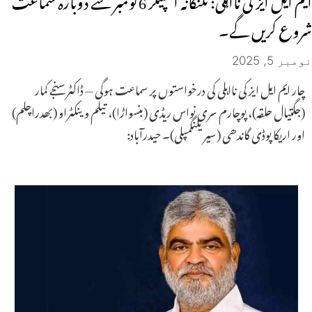
شروع کریں گے۔
نومبر 5, 2025
چار ایم ایل ایز کی نااہلی کی درخواستوں پر سماعت ہوگی — ڈاکٹر سنجے کمار
(جگتیال حلقہ)، پوچارم سری نواس ریڈی (بنسواڑا)، تیلم وینکٹراو (بھدراچلم)
اور اریکاپوڈی گاندھی (سیریلنگمپلی)۔ حیدرآباد: