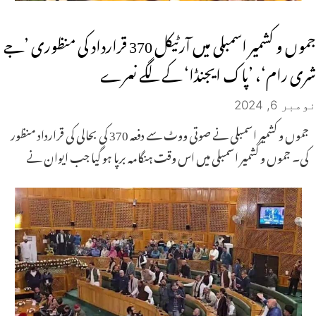
جموں و کشمیر اسمبلی میں آرٹیکل 370 قرارداد کی منظوری ’جے
شری رام‘، ’پاک ایجنڈا‘ کے لگے نعرے
نومبر 6, 2024
جموں و کشمیر اسمبلی نے صوتی ووٹ سے دفعہ 370 کی بحالی کی قرارداد منظور
کی۔ جموں و کشمیر اسمبلی میں اس وقت ہنگامہ برپا ہو گیا جب ایوان نے