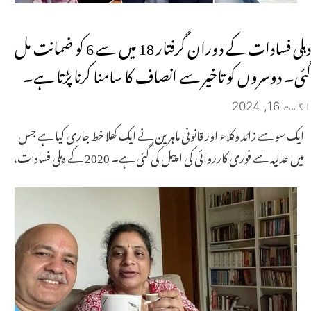
دہلی فسادات کے دوران گرفتار 18 میں سے 6 کو ضمانت مل
گئی۔ دوسروں کو تاخیر سے انصاف کا سامنا کرنا پڑتا ہے۔
اگست 16, 2024
ایک سو سے زائد وکلاء اور قانونی ماہرین نے ایک کھلا خط جاری کیا ہے جس
میں عدلیہ سے فوری کارروائی کی اپیل کی گئی ہے۔ 2020 کے دہلی فسادات،