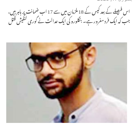
اس فیصلے کے بعد کیس کے 18 ملزمان میں سے 17 اب ضمانت پر باہر ہیں،
جب کہ ایک فرد مفرور ہے۔ بنگلورو کی ایک عدالت نے گوری لنکیش قتل