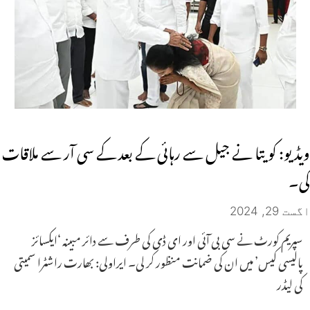
ویڈیو: کویتا نے جیل سے رہائی کے بعد کے سی آر سے ملاقات
کی۔
اگست 29, 2024
سپریم کورٹ نے سی بی آئی اور ای ڈی کی طرف سے دائر مبینہ ‘ایکسائز
پالیسی کیس’ میں ان کی ضمانت منظور کر لی۔ ایراولی: بھارت راشٹرا سمیتی
کی لیڈر