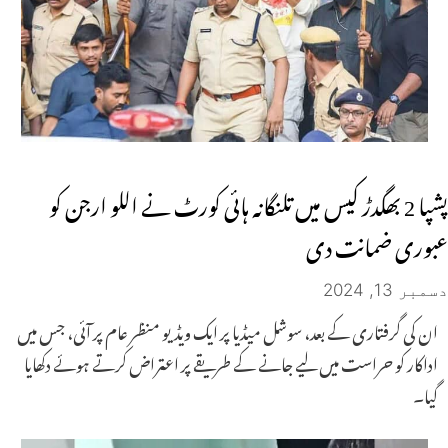
پشپا 2 بھگدڑ کیس میں تلنگانہ ہائی کورٹ نے اللو ارجن کو
عبوری ضمانت دی
دسمبر 13, 2024
ان کی گرفتاری کے بعد، سوشل میڈیا پر ایک ویڈیو منظر عام پر آئی، جس میں
اداکار کو حراست میں لیے جانے کے طریقے پر اعتراض کرتے ہوئے دکھایا
گیا۔