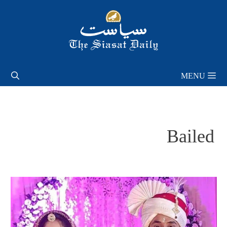
Skip
to
content
MENU
Bailed