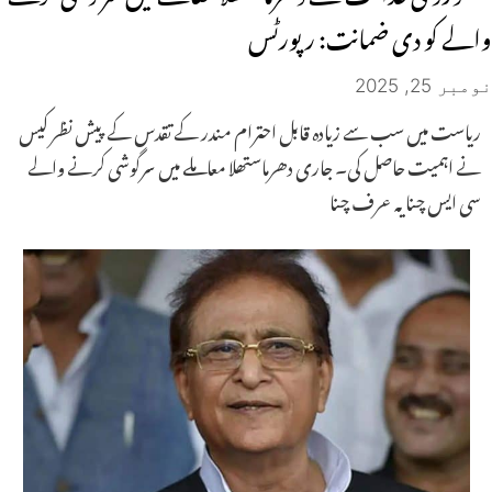
والے کو دی ضمانت: رپورٹس
نومبر 25, 2025
ریاست میں سب سے زیادہ قابل احترام مندر کے تقدس کے پیش نظر کیس
نے اہمیت حاصل کی۔ جاری دھرماستھلا معاملے میں سرگوشی کرنے والے
سی ایس چنایہ عرف چنا