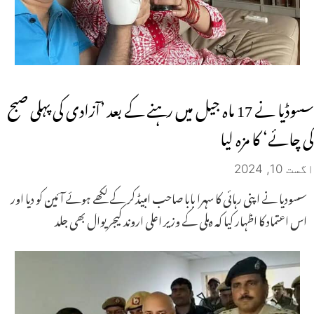
سسوڈیا نے 17 ماہ جیل میں رہنے کے بعد ’آزادی کی پہلی صبح
کی چائے‘ کا مزہ لیا
اگست 10, 2024
سسودیا نے اپنی رہائی کا سہرا بابا صاحب امبیڈکر کے لکھے ہوئے آئین کو دیا اور
اس اعتماد کا اظہار کیا کہ دہلی کے وزیر اعلی اروند کیجریوال بھی جلد