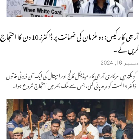
آر جی کار کیس: دو ملزمان کی ضمانت پر ڈاکٹرز 10 دن کا احتجاج
کریں گے۔
دسمبر 16, 2024
کولکتہ میں سرکاری آر جی کار میڈیکل کالج اور اسپتال کی ایک آن ڈیوٹی خاتون
ڈاکٹر 9 اگست کو مردہ پائی گئی، جس سے ملک بھر میں احتجاج شروع ہوا۔