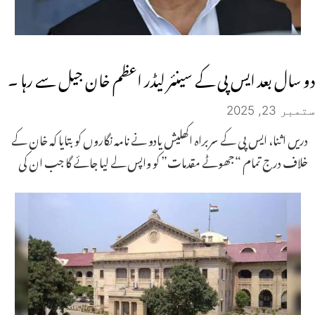
دو سال بعد ایس پی کے سینئر لیڈر اعظم خان جیل سے رہا ۔
ستمبر 23, 2025
دریں اثنا، ایس پی کے سربراہ اکھلیش یادو نے نامہ نگاروں کو بتایا کہ خان کے
خلاف درج تمام “جھوٹے مقدمات” کو واپس لے لیا جائے گا جب ان کی