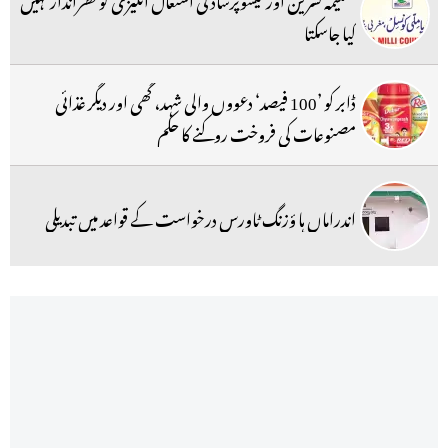
کیا جاسکتا
ڈابر کو ’100 فیصد‘ دعووں والی شہد، گھی اور دیگر غذائی
مصنوعات کی فروخت روکنے کا حکم
اندراماں ہا ؤزنگ ٹاورس درخواست کے قواعد میں تبدیلی