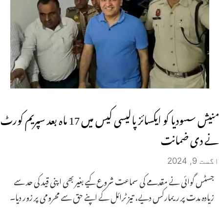
منیش سسودیا کو ایکسائز پالیسی کیس میں 17 ماہ بعد سپریم کورٹ
نے دی ضمانت
اگست 9, 2024
جسٹس گوائی نے مقدمے کی سماعت شروع کیے بغیر بھی اپنی قید کی حد سے
زیادہ مدت پر ریمارکس دیے، تیز ٹرائل کے اپنے حق سے محرومی پر زور دیا۔