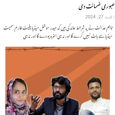
عبوری ضمانت دی
اگست 27, 2024
تاہم عدالت نے یہ شرائط عائد کی ہیں کہ حیدر سوشل میڈیا پلیٹ فارم سمیت
میڈیا سے بات نہیں کرے گا اور نہ ہی انٹرویو دے گا اور نہ ہی