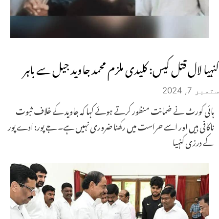
کنہیا لال قتل کیس: کلیدی ملزم محمد جاوید جیل سے باہر
ستمبر 7, 2024
ہائی کورٹ نے ضمانت منظور کرتے ہوئے کہا کہ جاوید کے خلاف ثبوت
ناکافی ہیں اور اسے حراست میں رکھنا ضروری نہیں ہے۔ جے پور: ادے پور
کے درزی کنہیا