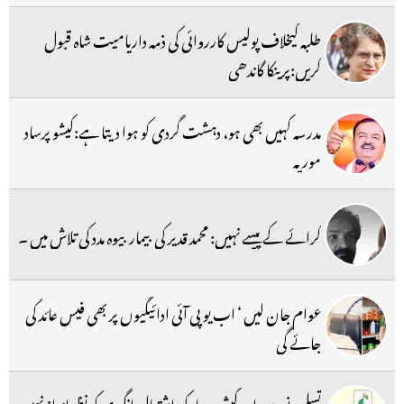
طلبہ کیخلاف پولیس کارروائی کی ذمہ داریامیت شاہ قبول
کریں:پرینکا گاندھی
مدرسہ کہیں بھی ہو، دہشت گردی کو ہوا دیتا ہے:کیشو پرساد
موریہ
کرائے کے پیسے نہیں: محمد قدیر کی بیمار بیوہ مدد کی تلاش میں ۔
عوام جان لیں ‘ اب یو پی آئی ادائیگیوں پر بھی فیس عائد کی
جائے گی
تسلیمہ نسرین اور کیشوپرساد کی اشتعال انگیزی کو نظرانداز نہیں