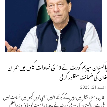
پاکستان سپریم کورٹ نے 9 مئی فسادات کیس میں عمران
خان کی ضمانت منظور کر لی
اگست 21, 2025
خان بدستور جیل میں رہیں گے کیونکہ انہیں ابھی نویں کیس میں ضمانت نہیں
ملی ہے۔ پاکستان کی سپریم کورٹ نے بدھ 21 اگست کو سابق وزیراعظم