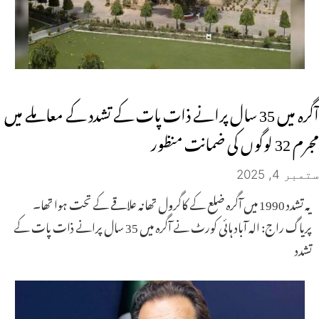
آگرہ میں 35 سال پرانے ذات پات کے تشدد کے معاملے میں
مجرم 32 لوگوں کی ضمانت منظور
ستمبر 4, 2025
یہ تشدد 1990 میں آگرہ ضلع کے کاگرول تھانہ علاقے کے تحت ہوا تھا۔
پریاگ راج: الہ آباد ہائی کورٹ نے آگرہ میں 35 سال پرانے ذات پات کے
تشدد