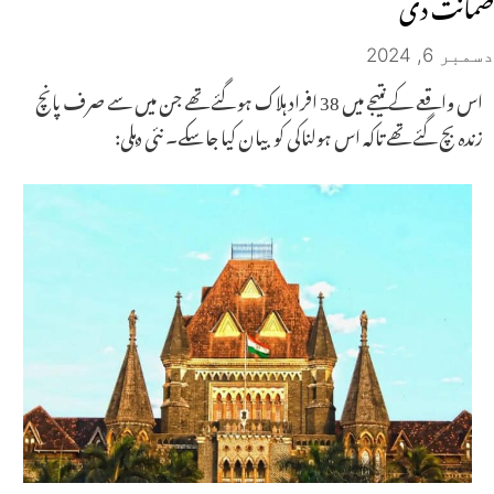
ضمانت دی
دسمبر 6, 2024
اس واقعے کے نتیجے میں 38 افراد ہلاک ہو گئے تھے جن میں سے صرف پانچ
زندہ بچ گئے تھے تاکہ اس ہولناکی کو بیان کیا جا سکے۔ نئی دہلی: