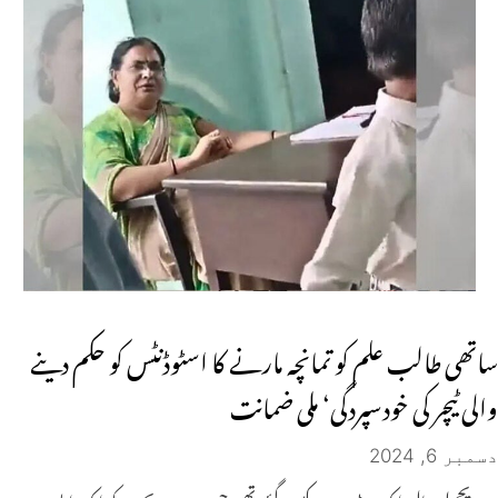
ساتھی طالب علم کو تمانچہ مارنے کا اسٹوڈنٹس کو حکم دینے
والی ٹیچر کی خودسپردگی‘ ملی ضمانت
دسمبر 6, 2024