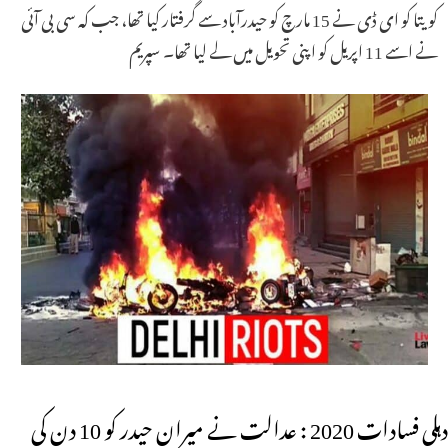
کویتا کو ای ڈی نے 15 مارچ کو حیدرآباد سے گرفتار کیا تھا، جب کہ سی بی آئی
نے اسے 11 اپریل کو اپنی تحویل میں لے لیا تھا۔ سپریم
دہلی فسادات 2020 : عدالت نے میران حیدر کو 10 دن کی