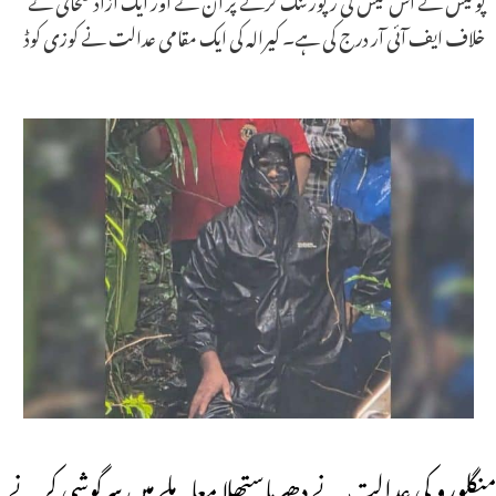
خلاف ایف آئی آر درج کی ہے۔ کیرالہ کی ایک مقامی عدالت نے کوزی کوڈ
منگلورو کی عدالت نے دھرماستھلا معاملے میں سرگوشی کرنے