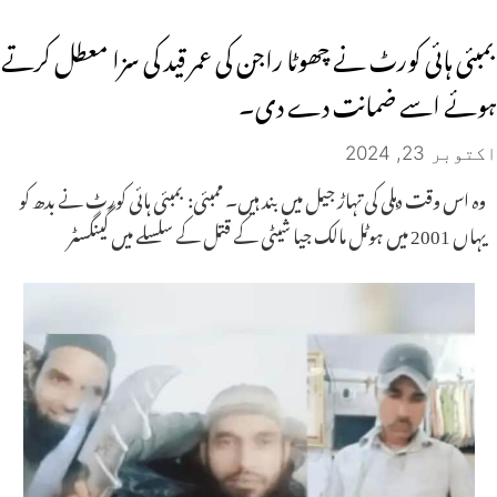
بمبئی ہائی کورٹ نے چھوٹا راجن کی عمر قید کی سزا معطل کرتے
ہوئے اسے ضمانت دے دی۔
اکتوبر 23, 2024
وہ اس وقت دہلی کی تہاڑ جیل میں بند ہیں۔ ممبئی: بمبئی ہائی کورٹ نے بدھ کو
یہاں 2001 میں ہوٹل مالک جیا شیٹی کے قتل کے سلسلے میں گینگسٹر