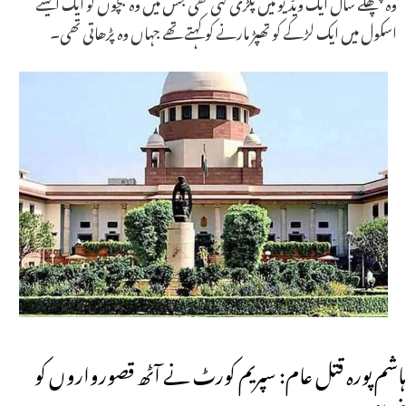
وہ پچھلے سال ایک ویڈیو میں پکڑی گئی تھی جس میں وہ بچوں کو ایک ایسے
اسکول میں ایک لڑکے کو تھپڑ مارنے کو کہتے تھے جہاں وہ پڑھاتی تھی۔
ہاشم پورہ قتل عام: سپریم کورٹ نے آٹھ قصورواروں کو