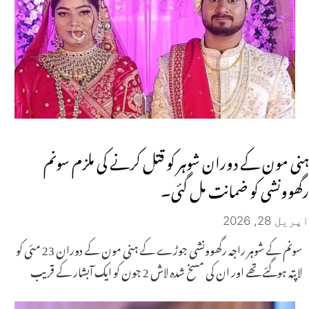
ہنی مون کے دوران شوہر کو قتل کرنے کی ملزم سونم
رگھوونشی کو ضمانت مل گئی۔
اپریل 28, 2026
سونم کے شوہر راجہ رگھوونشی جوڑے کے ہنی مون کے دوران 23 مئی کو
لاپتہ ہوگئے تھے اور ان کی مسخ شدہ لاش 2 جون کو ایک آبشار کے قریب