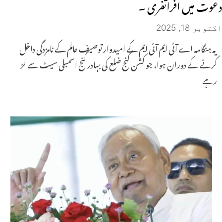
دعوت میں افراتفری ۔
اکتوبر 18, 2025
یہ ہنگامہ اے آئی ایم آئی ایم کے امیدوار توصیف عالم کے نامزدگی داخل
کرنے کے دوران ہوا، جو کشن گنج ضلع کی بہادر گنج اسمبلی سیٹ سے لڑ
رہے