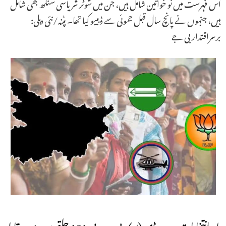
اس فہرست میں نو خواتین شامل ہیں، جن میں شوٹر شریاسی سنگھ بھی شامل
ہیں، جنہوں نے پانچ سال قبل جموئی سے ڈیبیو کیا تھا۔ پٹنہ/نئی دہلی:
برسراقتدار بی جے
بہار انتخابات: جے ڈی (یو)، بی جے پی 101 حلقوں سے مقابلہ