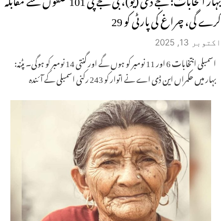
کرے گی، چراغ کی پارٹی کو 29
اکتوبر 13, 2025
اسمبلی انتخابات 6 اور 11 نومبر کو ہوں گے اور گنتی 14 نومبر کو ہوگی۔ پٹنہ:
بہار میں حکمراں این ڈی اے نے اتوار کو 243 رکنی اسمبلی کے آئندہ