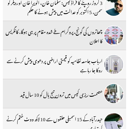
3 کروڑ روپئے کا فراڈ کیس: سلمان خان، الویرا خان اوردیگر کو
سمن، 5 اکتوبر کو عدالت میں پیش ہونے کا حکم
چھاتروں کی گونج،پروگرام طے شدہ مقام پر ہی ہوگا، کانگریس
کا اعلان
ارباب جامعہ نظامیہ کو قیمتی اراضی پر دعوی پیش کرنے سے
روکا جا رہا ہے
عصمت ریزی کیس میں ترون تیج پال کو 10 سال قید
حیدرآباد کے 15 اسمبلی حلقوں سے 10 لاکھ ووٹ ختم کرنے
کی تیاری