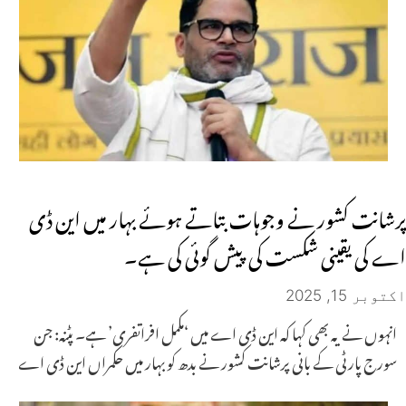
پرشانت کشور نے وجوہات بتاتے ہوئے بہار میں این ڈی
اے کی یقینی شکست کی پیش گوئی کی ہے۔
اکتوبر 15, 2025
انہوں نے یہ بھی کہا کہ این ڈی اے میں ‘مکمل افراتفری’ ہے۔ پٹنہ: جن
سورج پارٹی کے بانی پرشانت کشور نے بدھ کو بہار میں حکمراں این ڈی اے