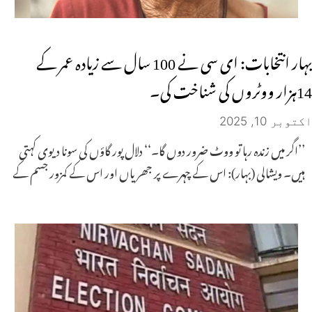
بہار انتخابات: ای سی نے 100 سال سے زیادہ عمر کے
14ہزار ووٹروں کی شناخت کی۔
اکتوبر 10, 2025
’’اگر میں زندہ رہا تو ووٹ ضرور دوں گا۔‘‘ دلال پور گاؤں کی سونا دیوی کہتی
ہیں۔ ویشالی (بہار): اس کے چہرے پر جھریاں اور اس کے کمزور جسم کے