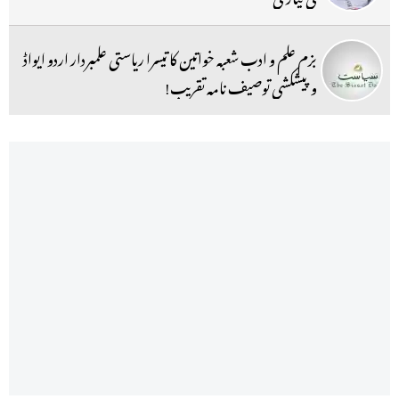
بزم علم و ادب شعبہ خواتین کا تیسرا ریاستی علمبردار اردو ایواڈ
و پیشکشی توصیف نامہ تقریب!