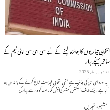
انتخابی تیاریوں کا جائزہ لینے کے لیے سی ای سی اپنی ٹیم کے
ساتھ پہنچے بہار
اکتوبر 4, 2025
یہ دورہ ای سی کی جانب سے حتمی انتخابی فہرست شائع کرنے کے چند دن بعد
آیا ہے۔ پٹنہ: چیف الیکشن کمشنر گیانیش کمار جمعہ کو دیر سے بہار کی
مشہور خبریں