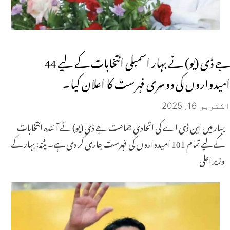
جے ڈی (یو) نے بہار اسمبلی انتخابات کے لیے 44
امیدواروں کی دوسری فہرست کا اعلان کیا۔
اکتوبر 16, 2025
بہار میں این ڈی اے کی اتحادی جماعت جے ڈی (یو) نے آئندہ انتخابات
کے لیے تمام 101 امیدواروں کی فہرست جاری کر دی ہے۔ پٹنہ: بہار کے
وزیر اعلی