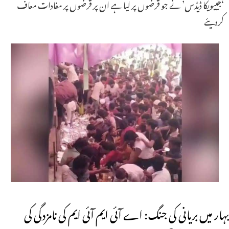
‘جییویکا ڈیڈس’ نے جو قرضوں پر لیا ہے ان پر قرضوں پر مفادات معاف
کردیئے
بہار میں بریانی کی جنگ: اے آئی ایم آئی ایم کی نامزدگی کی