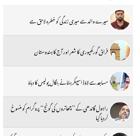
میرے والد سے میری زندگی کو خطرہ لاحق ہے
فراق گورکھپوری کا شعر اور آج کا ہندوستان
مساجد سے لاؤڈ اسپیکر ہٹانے بنگال پولیس کا دباؤ
راہول گاندھی کے ’’چھاتروں کی گونج‘‘ پروگرام کو منسوخ
کردیا گیا