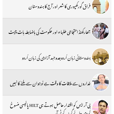
فراق گورکھپوری کا شعر اور آج کا ہندوستان
جھارکھنڈ احتجاجی طلباء اور حکومت کی باضابطہ بات چیت
ہندوستانی زبان اُردوجدوجہد آزادی کی زبان اُردو
غداروں سے ملاقات کا وقت ہے نوجوان سے ملنے کا نہیں
بی آر ایس کو اقتدار حاصل ہوتے ہی HILT پالیسی منسوخ
کردی جائے گی:کے ٹی آر