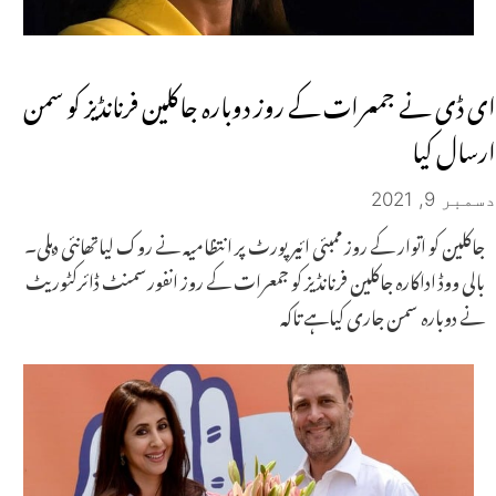
ای ڈی نے جمعرات کے روز دوبارہ جاکلین فرنانڈیز کو سمن
ارسال کیا
دسمبر 9, 2021
جاکلین کو اتوار کے روز ممبئی ائیر پورٹ پر انتظامیہ نے روک لیاتھانئی دہلی۔
بالی ووڈ اداکارہ جاکلین فرنانڈیز کو جمعرات کے روز انفورسمنٹ ڈائرکٹوریٹ
نے دوبارہ سمن جاری کیاہے تاکہ