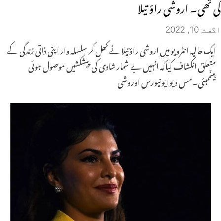
کی تھی۔ اروشی راؤ تیلا
اگست 10, 2022
ایک حالیہ انٹرویو میں اروشی راؤتیلا نے کھل کر سلسلہ وار اپنی ذاتی زندگی کے
متعلق انکشاف کیاکہ انہیں بے شمار شادی کی پیشکشیں موصول ہوئی
ہیںممبئی۔مس دیوا یونیورس اوروشی