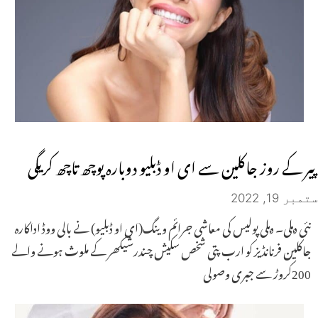
پیر کے روز جاکلین سے ای او ڈبلیو دوبارہ پوچھ تاچھ کریگی
ستمبر 19, 2022
نئی دہلی۔ دہلی پولیس کی معاشی جرائم وینگ(ای او ڈبلیو) نے بالی ووڈ اداکارہ
جاکلین فرنانڈیز کو ارب پتی شخص سکیش چندرشیکھر کے ملوث ہونے والے
200کروڑ سے جبری وصولی