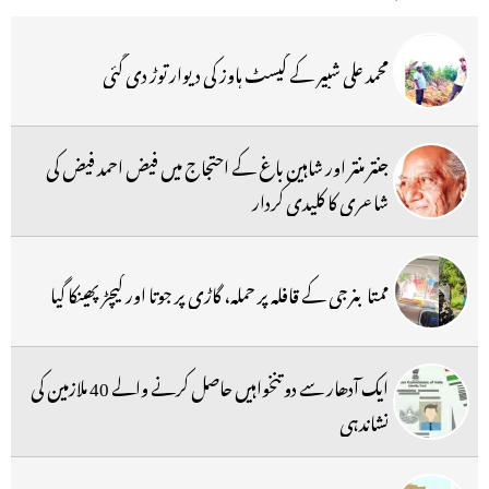
محمد علی شبیر کے گیسٹ ہاوز کی دیوار توڑ دی گئی
جنتر منتر اور شاہین باغ کے احتجاج میں فیض احمد فیض کی
شاعری کا کلیدی کردار
ممتا بنرجی کے قافلہ پر حملہ، گاڑی پر جوتا اور کیچڑ پھینکا گیا
ایک آدھار سے دو تنخواہیں حاصل کرنے والے 40 ملازمین کی
نشاندہی