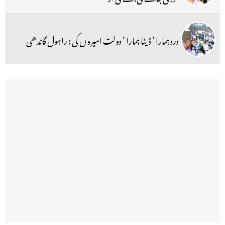
درد ہمارا ‘ ڈیٹا ہمارا ‘ دولت امیروں کی : راہول گاندھی