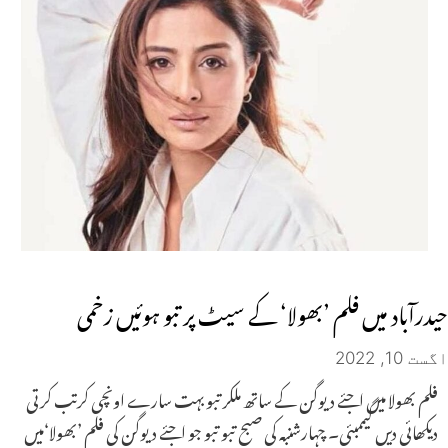
حیدرآباد میں فلم ’بھولا‘ کے سیٹ پر تبو ہوئیں زخمی
اگست 10, 2022
فلم بھولا میں اجئے دیوگن کے ساتھ ملکر تبو بہت سارے اونچی کرتب کرتی
دیکھائی دیں گیممبئی۔ چہارشنبہ کی صبح تبو تبو جو اجئے دیوگن کی فلم ’بھولا‘میں