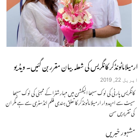
ارمیلاماٹونڈکر کانگریس کی شعلہ بیان مقرر بن گئیں۔ ویڈیو
اپریل 22, 2019
کانگریس پارٹی کی لوک سبھا الیکشن میں مہارشٹرا کے ممبئی کی لوک سبھا
سیٹ سے امیدوار ارمیلا ماٹونڈکر کا تعلق ہندی فلم انڈسٹری سے ہے مگر ان
کی تقریریں سن
مشہور خبریں