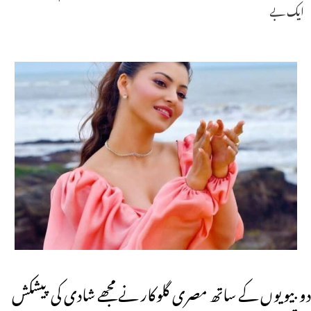
ایک بے
دو بیویوں کے ساتھ مصری گلوکار نے مجھے شادی کی پیشکش