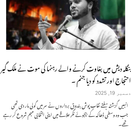
بنگلہ دیش میں بغاوت کرنے والے رہنما کی موت نے ملک گیر
احتجاج اور تشدد کو دیا جنم ۔
دسمبر 19, 2025
انہیں گزشتہ ہفتے نقاب پوش بندوق برداروں نے سر میں گولی مار دی تھی
جب وہ وسطی ڈھاکہ کے بیجوئے نگر علاقے میں اپنی انتخابی مہم شروع کر رہے
تھے۔