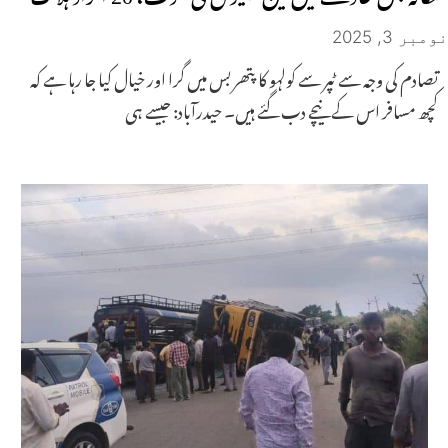
نومبر 3, 2025
تصادم کی وجہ سے ٹپر سے کولہو کا پتھر بس میں گرا اور خیال کیا جا رہا ہے کہ
کچھ مسافر اس کے نیچے دب گئے ہیں۔ حیدرآباد: جیسے ہی