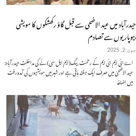
حیدرآباد میں عید الاضحی سے قبل گاؤ رکھشکوں کا مویشی
بیوپاریوں سے تصادم
جون 2, 2025
اے ائی ایم ائی ایم کے رحمت بیگ(ایم ایل سی) نے کی مداخلت حیدرآباد:
عید الاضحیٰ میں صرف ایک ہفتہ باقی ہے اور شہر میں مویشیوں کی آمدورفت
میں اضافہ