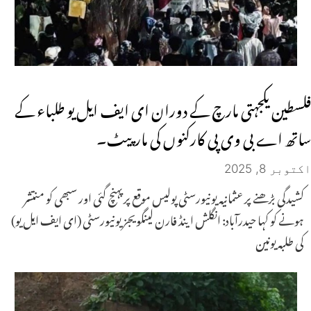
فلسطین یکجہتی مارچ کے دوران ای ایف ایل یو طلباء کے
ساتھ اے بی وی پی کارکنوں کی مارپیٹ۔
اکتوبر 8, 2025
کشیدگی بڑھنے پر عثمانیہ یونیورسٹی پولیس موقع پر پہنچ گئی اور سبھی کو منتشر
ہونے کو کہا حیدرآباد: انگلش اینڈ فارن لینگویجز یونیورسٹی (ای ایف ایل یو)
کی طلبہ یونین