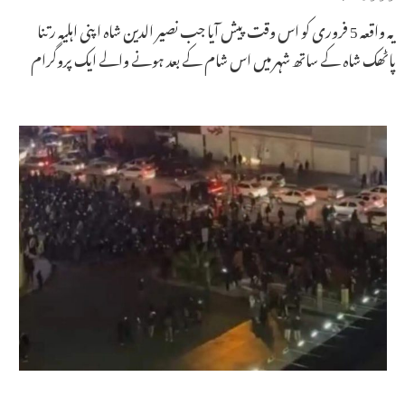
یہ واقعہ 5 فروری کو اس وقت پیش آیا جب نصیر الدین شاہ اپنی اہلیہ رتنا
پاٹھک شاہ کے ساتھ شہر میں اس شام کے بعد ہونے والے ایک پروگرام