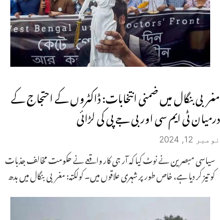
مغربی بنگال میں ضمنی انتخابات: ڈاکٹروں کے احتجاج کے
درمیان ٹی ایم سی اور بی جے پی کی لڑائی
نومبر 12, 2024
سیاسی مبصرین نے نوٹ کیا کہ آر جی کار واقعے نے حکومت مخالف جذبات
کو تیز کر دیا ہے، خاص طور پر شہری علاقوں میں۔ کولکتہ: مغربی بنگال میں بدھ