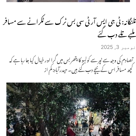
تلنگانہ: ٹی جی ایس آر ٹی سی بس ٹرک سے ٹکرانے سے مسافر
ملبے تلے دب گئے
نومبر 3, 2025
تصادم کی وجہ سے ٹپر سے کولہو کا پتھر بس میں گرا اور خیال کیا جا رہا ہے کہ
کچھ مسافر اس کے نیچے دب گئے ہیں۔ حیدرآباد: کم از