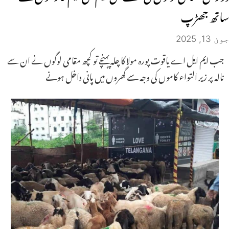
ساتھ جھڑپ
جون 13, 2025
جب ایم ایل اے یاقوت پورہ مولا کا چلہ پہنچے تو کچھ مقامی لوگوں نے ان سے
نالہ پر زیر التواء کاموں کی وجہ سے گھروں میں پانی داخل ہونے