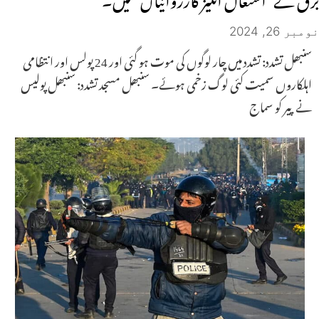
نومبر 26, 2024
سنبھل تشدد: تشدد میں چار لوگوں کی موت ہو گئی اور 24 پولس اور انتظامی
اہلکاروں سمیت کئی لوگ زخمی ہوئے۔ سنبھل مسجد تشدد: سنبھل پولیس
نے پیر کو سماج