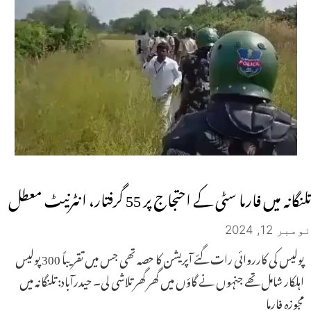
تلنگانہ میں فارما سٹی کے احتجاج پر 55 گرفتار، انٹرنیٹ معطل
نومبر 12, 2024
پولیس کی کارروائی رات گئے آپریشن کا حصہ تھی جس میں تقریباً 300 پولیس
اہلکار شامل تھے جنہوں نے گاؤں میں گھر گھر تلاشی لی۔ حیدرآباد: تلنگانہ میں
مجوزہ فارما