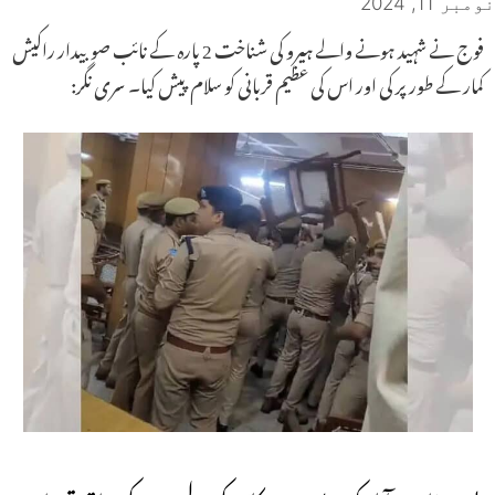
نومبر 11, 2024
فوج نے شہید ہونے والے ہیرو کی شناخت 2 پارہ کے نائب صوبیدار راکیش
کمار کے طور پر کی اور اس کی عظیم قربانی کو سلام پیش کیا۔ سری نگر: