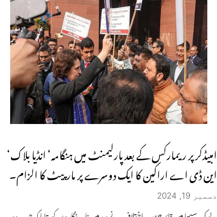
امبیڈکر پر ریمارکس کے بعد پارلیمنٹ میں ہنگامہ‘ انڈیا بلاک‘
این ڈی اے اراکین کا ایک دوسرے پر مارپیٹ کا الزام۔
دسمبر 19, 2024
لوک سبھا میں قائد حزب اختلاف نے بعد میں نامہ نگاروں کو بتایا کہ جب وہ