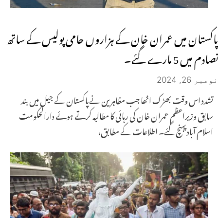
پاکستان میں عمران خان کے ہزاروں حامی پولیس کے ساتھ
تصادم میں 5 مارے گئے۔
نومبر 26, 2024
تشدد اس وقت بھڑک اٹھا جب مظاہرین نےپاکستان کے جیل میں بند
سابق وزیراعظم عمران خان کی رہائی کا مطالبہ کرتے ہوئے دارالحکومت
اسلام آباد پہنچ گئے۔ اطلاعات کے مطابق،