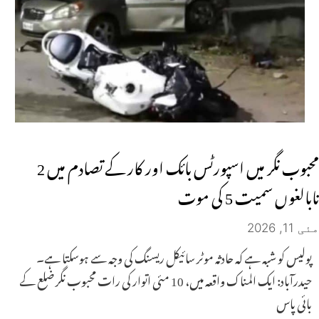
محبوب نگر میں اسپورٹس بائک اور کار کے تصادم میں 2
نابالغوں سمیت 5 کی موت
مئی 11, 2026
پولیس کو شبہ ہے کہ حادثہ موٹر سائیکل ریسنگ کی وجہ سے ہوسکتا ہے۔
حیدرآباد: ایک المناک واقعہ میں، 10 مئی اتوار کی رات محبوب نگر ضلع کے
بائی پاس