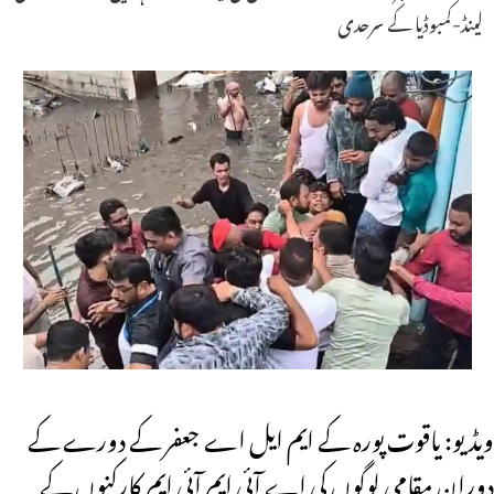
لینڈ-کمبوڈیا کے سرحدی
ویڈیو: یاقوت پورہ کے ایم ایل اے جعفر کے دورے کے
دوران مقامی لوگوں کی اے آئی ایم آئی ایم کارکنوں کے