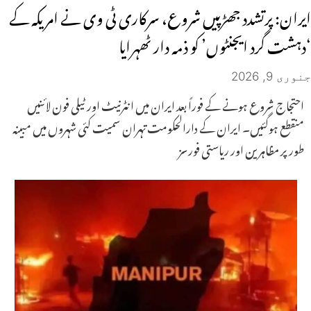
ایران: پرتشدد جھڑپیں شروع، سرکاری ٹی وی نے امریکہ کے
‘دہشت گرد ایجنٹوں’ کو ذمہ دار ٹھہرایا
جنوری 9, 2026
احتجاج شروع ہونے کے فوراً بعد ایران میں انٹرنیٹ اور ٹیلی فون لائنیں
منقطع ہوگئیں۔ ایران کے دارالحکومت تہران سمیت کئی شہروں میں مبینہ
طور پر مظاہرین اور ریاستی فورسز