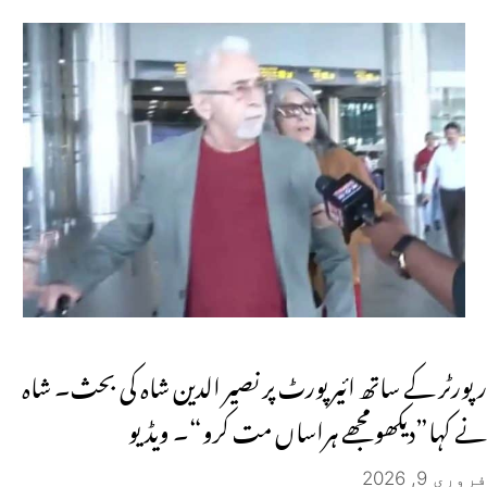
رپورٹر کے ساتھ ائیر پورٹ پر نصیر الدین شاہ کی بحث۔ شاہ
نے کہا”دیکھو مجھے ہراساں مت کرو“۔ ویڈیو
فروری 9, 2026