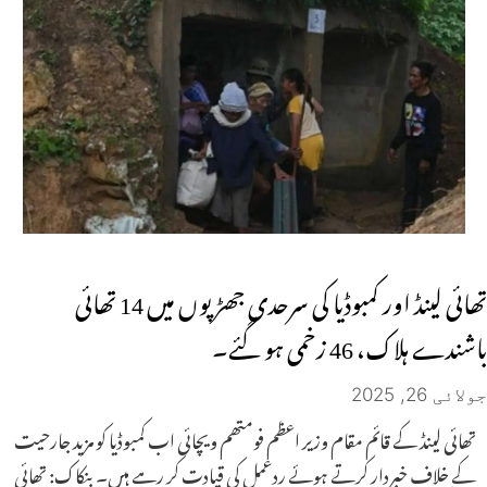
تھائی لینڈ اور کمبوڈیا کی سرحدی جھڑپوں میں 14 تھائی
باشندے ہلاک، 46 زخمی ہو گئے۔
جولائی 26, 2025
تھائی لینڈ کے قائم مقام وزیر اعظم فومتھم ویچائی اب کمبوڈیا کو مزید جارحیت
کے خلاف خبردار کرتے ہوئے ردعمل کی قیادت کر رہے ہیں۔ بنکاک: تھائی