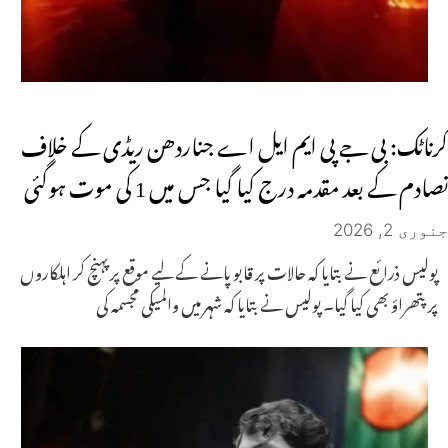
کرناٹک: بی جے پی ایم ایل اے جناردھن ریڈی کے خلاف
تصادم کے بعد مقدمہ درج کیا گیا جس میں 1 کی موت ہوگئی
جنوری 2, 2026
پولیس ذرائع نے بتایا کہ حالات پر قابو پانے کے لیے موقع پر پہنچ کر اہلکاروں
پر پتھراؤ بھی کیا گیا۔ پولیس نے بتایا کہ شہر میں والمیکی مجسمہ کی