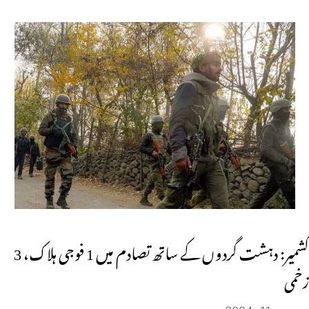
کشمیر: دہشت گردوں کے ساتھ تصادم میں 1 فوجی ہلاک، 3
زخمی