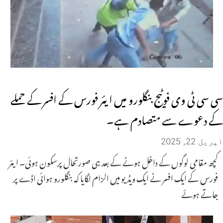
سی سی ٹی وی فوٹیج بنگلورو میں ایئر فورس کے افسر کے حملے
کے دعوے سے متصادم ہے۔
اپریل 22, 2025
کچھ مقامی لوگوں کے داخل ہونے کے بعد ہی صورتحال پرسکون ہوئی۔ ایئر
فورس کے ایک افسر نے ایک ویڈیو میں الزام لگایا کہ بنگلورو ہوائی اڈے پر
جاتے ہوئے