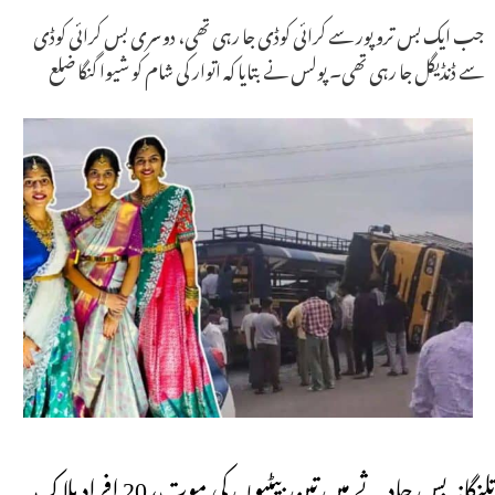
جب ایک بس تروپور سے کرائی کوڈی جا رہی تھی، دوسری بس کرائی کوڈی
سے ڈنڈیگل جا رہی تھی۔ پولس نے بتایا کہ اتوار کی شام کو شیوا گنگا ضلع
تلنگانہ بس حادثے میں تین بیٹیوں کی موت، 20 افراد ہلاک