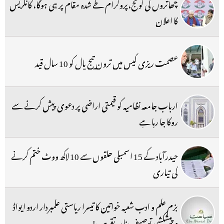
چھاتروں کی گونج،پروگرام طے شدہ مقام پر ہی ہوگا، کانگریس
کا اعلان
عصمت ریزی کیس میں ترون تیج پال کو 10 سال قید
ارباب جامعہ نظامیہ کو قیمتی اراضی پر دعوی پیش کرنے سے
روکا جا رہا ہے
حیدرآباد کے 15 اسمبلی حلقوں سے 10 لاکھ ووٹ ختم کرنے
کی تیاری
بزم علم و ادب شعبہ خواتین کا تیسرا ریاستی علمبردار اردو ایواڈ
و پیشکشی توصیف نامہ تقریب!