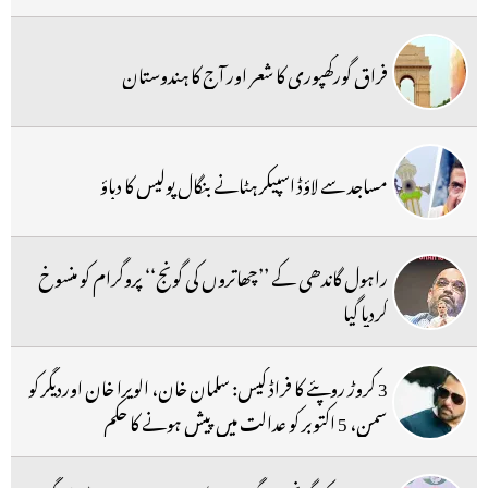
فراق گورکھپوری کا شعر اور آج کا ہندوستان
مساجد سے لاؤڈ اسپیکر ہٹانے بنگال پولیس کا دباؤ
راہول گاندھی کے ’’چھاتروں کی گونج‘‘ پروگرام کو منسوخ
کردیا گیا
3 کروڑ روپئے کا فراڈ کیس: سلمان خان، الویرا خان اوردیگر کو
سمن، 5 اکتوبر کو عدالت میں پیش ہونے کا حکم