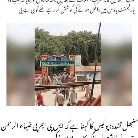
پارلیمنٹ ہاؤس میں داخل ہونے کی کوشش کر رہے تھے تو بی جے پی
سنبھل تشدد: پولیس کا کہنا ہے کہ ایس پی ایم پی ضیاء الرحمن
برق نے ‘اشتعال انگیز کارروائیاں’ کیں۔