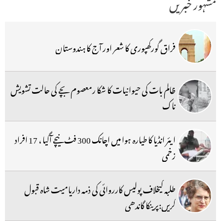
مشہور خبریں
فراق گورکھپوری کا شعر اور آج کا ہندوستان
ظالم بات کی حیوانیات کا شکا رمعصوم بچے کی حالت تشویش
ناک
ایئر انڈیا کا طیارہ ہوا میں اچانک 300 فٹ نیچے آگیا ، 17 افراد
زخمی
طلبہ کیخلاف پولیس کارروائی کی ذمہ داریامیت شاہ قبول
کریں:پرینکا گاندھی