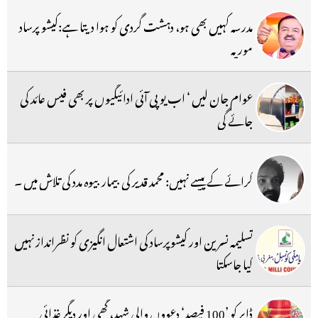
مدرسہ کہیں بھی ہو، دہشت گردی کو ہوا دیتا ہے:کیشو پرساد
موریہ
عوام جان لیں ‘ اب یو پی آئی ادائیگیوں پر بھی فیس عائد کی
جائے گی
کرائے کے پیسے نہیں: محمد قدیر کی بیمار بیوہ مدد کی تلاش میں ۔
تسلیمہ نسرین اور کیشوپرساد کی اشتعال انگیزی کو نظرانداز نہیں
کیا جاسکتا
ڈابر کو ’100 فیصد‘ دعووں والی شہد، گھی اور دیگر غذائی