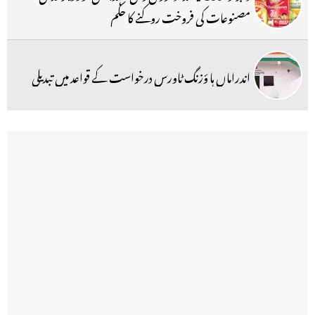
مصنوعات کی فروخت روکنے کا حکم
اندراماں ہا ؤزنگ ٹاورس درخواست کے قواعد میں تبدیلی