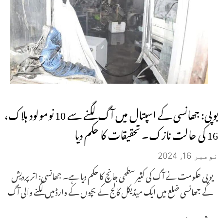
یوپی: جھانسی کے اسپتال میں آگ لگنے سے 10 نومولود ہلاک،
16 کی حالت نازک۔ تحقیقات کا حکم دیا
نومبر 16, 2024
یوپی حکومت نے آگ کی کثیر سطحی جانچ کا حکم دیا ہے۔ جھانسی: اتر پردیش
کے جھانسی ضلع میں ایک میڈیکل کالج کے بچوں کے وارڈ میں لگنے والی آگ