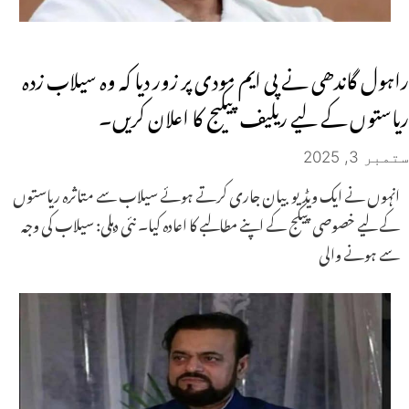
راہول گاندھی نے پی ایم مودی پر زور دیا کہ وہ سیلاب زدہ
ریاستوں کے لیے ریلیف پیکیج کا اعلان کریں۔
ستمبر 3, 2025
انہوں نے ایک ویڈیو بیان جاری کرتے ہوئے سیلاب سے متاثرہ ریاستوں
کے لیے خصوصی پیکج کے اپنے مطالبے کا اعادہ کیا۔ نئی دہلی: سیلاب کی وجہ
سے ہونے والی