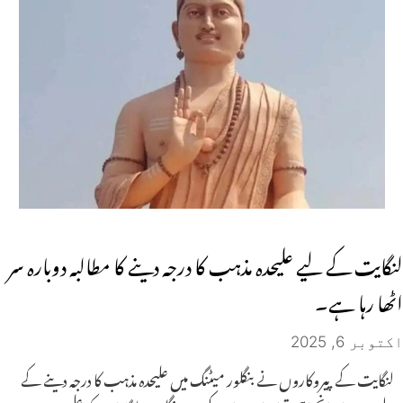
لنگایت کے لیے علیحدہ مذہب کا درجہ دینے کا مطالبہ دوبارہ سر
اٹھا رہا ہے۔
اکتوبر 6, 2025
لنگایت کے پیروکاروں نے بنگلور میٹنگ میں علیحدہ مذہب کا درجہ دینے کے