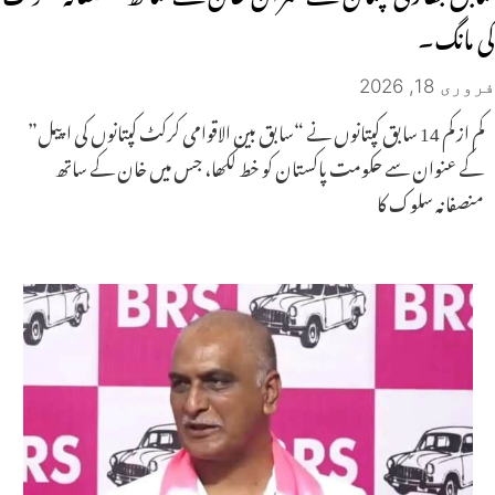
کی مانگ۔
فروری 18, 2026
کم از کم 14 سابق کپتانوں نے “سابق بین الاقوامی کرکٹ کپتانوں کی اپیل”
کے عنوان سے حکومت پاکستان کو خط لکھا، جس میں خان کے ساتھ
منصفانہ سلوک کا