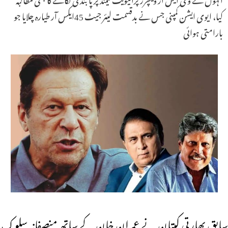
کیا، ایوی ایشن کمپنی جس نے بدقسمت لیئر جیٹ 45ایکس آر طیارہ چلایا جو
بارامتی ہوائی
سابق بھارتی کپتان نے عمران خان کے ساتھ منصفانہ سلوک