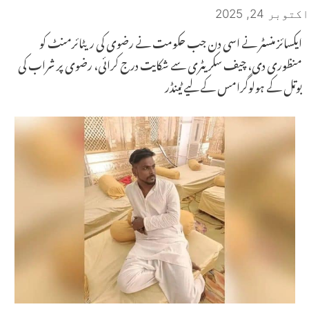
اکتوبر 24, 2025
ایکسائز منسٹر نے اسی دن جب حکومت نے رضوی کی ریٹائرمنٹ کو
منظوری دی، چیف سکریٹری سے شکایت درج کرائی، رضوی پر شراب کی
بوتل کے ہولوگرامس کے لیے ٹینڈر