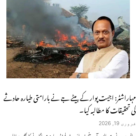
مہاراشٹر: اجیت پوار کے بیٹے جے نے بارامتی طیارہ حادثے
کی تحقیقات کا مطالبہ کیا۔
فروری 19, 2026
انہوں نے وی ایس آر وینچرز پرائیویٹ لمیٹڈ پر پابندی لگانے کا بھی مطالبہ