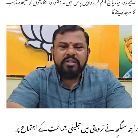
لیے زور دیا، پانچ اہم قراردادیں پاس کیں۔ بنگلورو: لنگایتوں کو علیحدہ مذہب
کا درجہ دینے کا
راجہ سنگھ نے تروپتی میں تبلیغی جماعت کے اجتماع پر