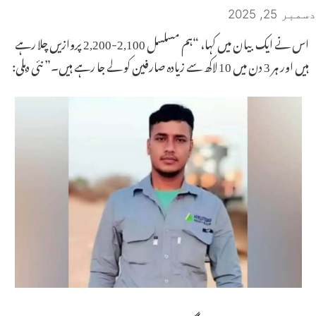
دسمبر 25, 2025
اس نے ایک بیان میں کہا، “ہم مسلسل 2,100-2,200 پروازیں چلا رہے
ہیں اور ہر 3 دن میں 10 لاکھ سے زیادہ صارفین کو لے جا رہے ہیں۔” نئی دہلی: