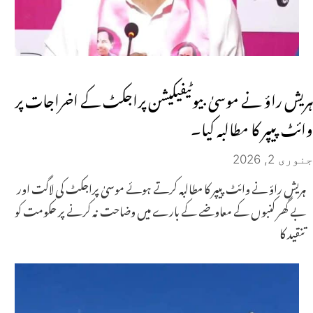
ہریش راؤ نے موسیٰ بیوٹیفیکیشن پراجکٹ کے اخراجات پر
وائٹ پیپر کا مطالبہ کیا۔
جنوری 2, 2026
ہریش راؤ نے وائٹ پیپر کا مطالبہ کرتے ہوئے موسیٰ پراجکٹ کی لاگت اور
بے گھر کنبوں کے معاوضے کے بارے میں وضاحت نہ کرنے پر حکومت کو
تنقید کا