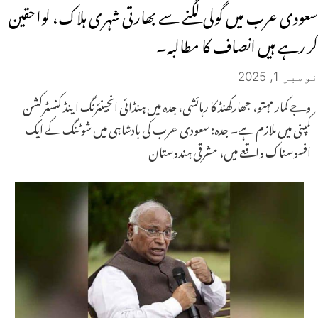
سعودی عرب میں گولی لگنے سے بھارتی شہری ہلاک، لواحقین
کر رہے ہیں انصاف کا مطالبہ۔
نومبر 1, 2025
وجے کمار مہتو، جھارکھنڈ کا رہائشی، جدہ میں ہنڈائی انجینئرنگ اینڈ کنسٹرکشن
کمپنی میں ملازم ہے۔ جدہ: سعودی عرب کی بادشاہی میں شوٹنگ کے ایک
افسوسناک واقعے میں، مشرقی ہندوستان