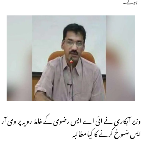
ہوئے۔
وزیر آبکاری نے ائی اے ایس رضوی کے غلط رویہ پر وی آر
ایس منسوخ کرنے کا کیامطالبہ