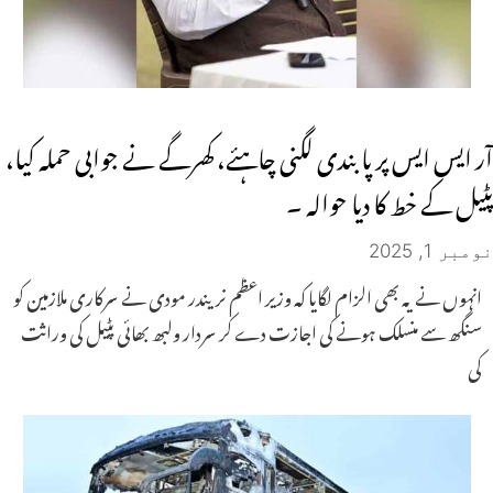
آر ایس ایس پر پابندی لگنی چاہئے، کھرگے نے جوابی حملہ کیا،
پٹیل کے خط کا دیا حوالہ ۔
نومبر 1, 2025
انہوں نے یہ بھی الزام لگایا کہ وزیر اعظم نریندر مودی نے سرکاری ملازمین کو
سنگھ سے منسلک ہونے کی اجازت دے کر سردار ولبھ بھائی پٹیل کی وراثت
کی