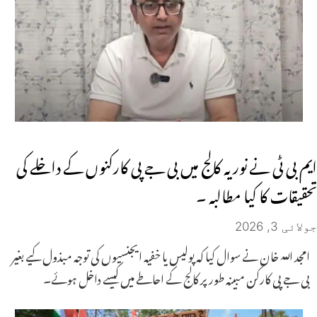
ایم بی ٹی نے نوریہ کالج میں بی جے پی کارکنوں کے داخلے کی
تحقیقات کا کیا مطالبہ ۔
جولائی 3, 2026
امجد اللہ خان نے سوال کیا کہ پولیس یا خفیہ ایجنسیوں کی توجہ مبذول کیے بغیر
بی جے پی کارکن مبینہ طور پر کالج کے احاطے میں کیسے داخل ہوئے۔