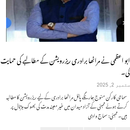
ابو اعظمی نے مراٹھا برادری ریزرویشن کے مطالبے کی حمایت
کی۔
ستمبر 2, 2025
سماجی کارکن منوج جارنگے پاٹل مراٹھا برادری کے لیے ریزرویشن کا مطالبہ
کرتے ہوئے ممبئی کے آزاد میدان میں غیر معینہ مدت کی بھوک ہڑتال پر
ہیں۔ ممبئی: سماج وادی