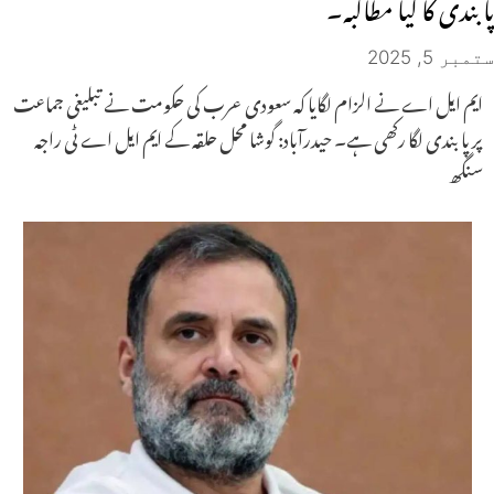
پابندی کا کیا مطالبہ۔
ستمبر 5, 2025
ایم ایل اے نے الزام لگایا کہ سعودی عرب کی حکومت نے تبلیغی جماعت
پر پابندی لگا رکھی ہے۔ حیدرآباد: گوشا محل حلقہ کے ایم ایل اے ٹی راجہ
سنگھ