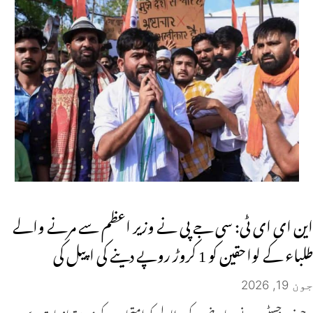
این ای ای ٹی: سی جے پی نے وزیر اعظم سے مرنے والے
طلباء کے لواحقین کو 1 کروڑ روپے دینے کی اپیل کی
جون 19, 2026
چیف جسٹس نے معاوضے کے مطالبے کو امتحان کے مبینہ تنازعات سے