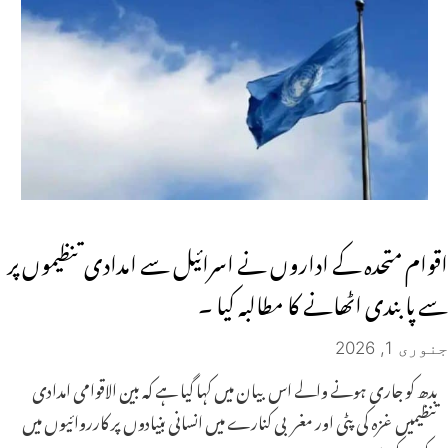
اقوام متحدہ کے اداروں نے اسرائیل سے امدادی تنظیموں پر
سے پابندی اٹھانے کا مطالبہ کیا ۔
جنوری 1, 2026
بدھ کو جاری ہونے والے اس بیان میں کہا گیا ہے کہ بین الاقوامی امدادی
تنظیمیں غزہ کی پٹی اور مغربی کنارے میں انسانی بنیادوں پر کارروائیوں میں