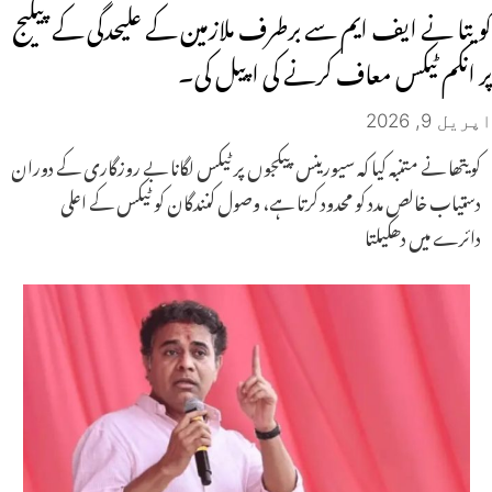
کویتا نے ایف ایم سے برطرف ملازمین کے علیحدگی کے پیکیج
پر انکم ٹیکس معاف کرنے کی اپیل کی۔
اپریل 9, 2026
کویتھا نے متنبہ کیا کہ سیورینس پیکجوں پر ٹیکس لگانا بے روزگاری کے دوران
دستیاب خالص مدد کو محدود کرتا ہے، وصول کنندگان کو ٹیکس کے اعلی
دائرے میں دھکیلتا