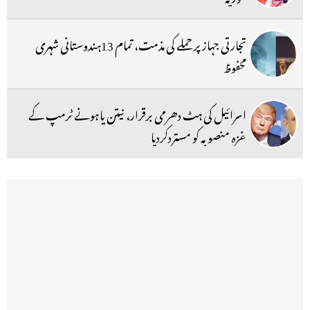
تجارتی جہاز پر حملے کی مذمت، تمام 13ہندوستانی شہری
محفوظ
اسرائیل کی ہٹ دھرمی برقرار، نیتن یاہونے ٹرمپ کے
غزہ منصوبہ کو مستردکردیا