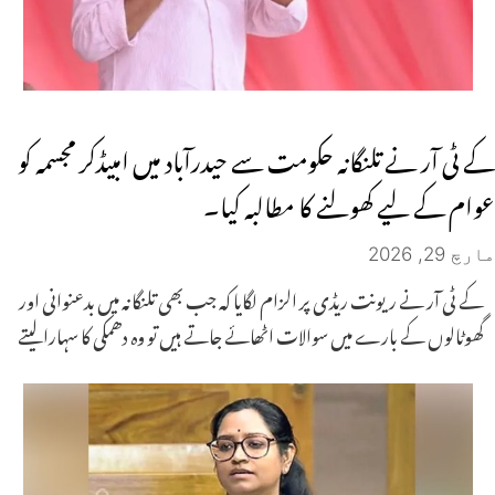
کے ٹی آر نے تلنگانہ حکومت سے حیدرآباد میں امبیڈکر مجسمہ کو
عوام کے لیے کھولنے کا مطالبہ کیا۔
مارچ 29, 2026
کے ٹی آر نے ریونت ریڈی پر الزام لگایا کہ جب بھی تلنگانہ میں بدعنوانی اور
گھوٹالوں کے بارے میں سوالات اٹھائے جاتے ہیں تو وہ دھمکی کا سہارا لیتے