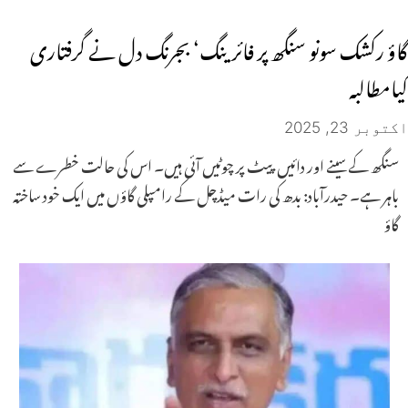
گاؤ رکشک سونو سنگھ پر فائرینگ‘ بجرنگ دل نے گرفتاری
کیامطالبہ
اکتوبر 23, 2025
سنگھ کے سینے اور دائیں پیٹ پر چوٹیں آئی ہیں۔ اس کی حالت خطرے سے
باہر ہے۔ حیدرآباد: بدھ کی رات میڈچل کے رامپلی گاؤں میں ایک خود ساختہ
گاؤ