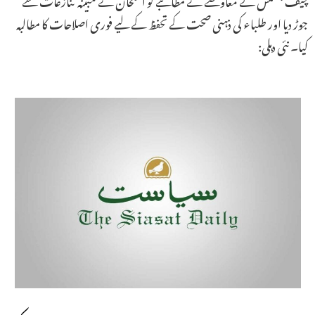
جوڑ دیا اور طلباء کی ذہنی صحت کے تحفظ کے لیے فوری اصلاحات کا مطالبہ
کیا۔ نئی دہلی: