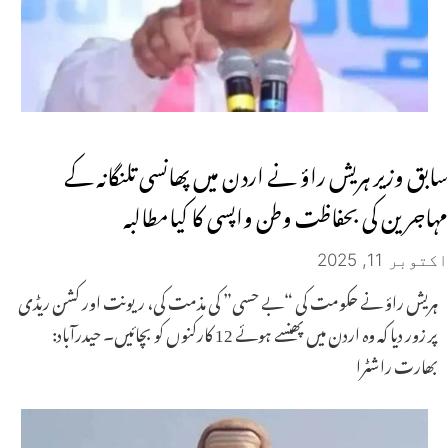
سابق وزیر ہریش راؤ نے اردن میں پھانسی تلنگانہ کے
مہاجرین کی بحفاظت وطن واپسی کا کیامطالبہ
اکتوبر 11, 2025
ہریش راؤ نے حکومت کی “بے حسی” کی مذمت کی، ریونت اور کشن ریڈی
پر زور دیا کہ وہ اردن میں پھنسے ہوئے 12 کارکنوں کو بچائیں۔ حیدرآباد:
بھارت راشٹرا