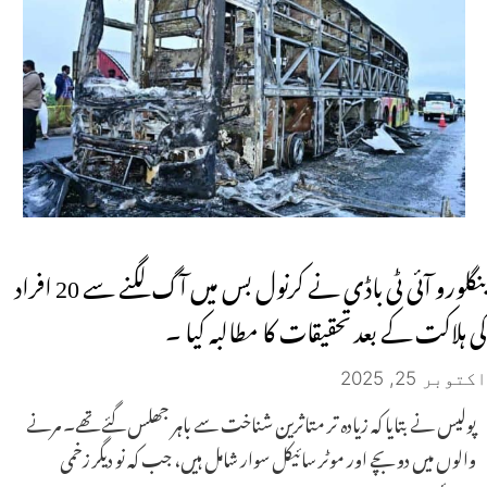
بنگلورو آئی ٹی باڈی نے کرنول بس میں آگ لگنے سے 20 افراد
کی ہلاکت کے بعد تحقیقات کا مطالبہ کیا ۔
اکتوبر 25, 2025
پولیس نے بتایا کہ زیادہ تر متاثرین شناخت سے باہر جھلس گئے تھے۔ مرنے
والوں میں دو بچے اور موٹر سائیکل سوار شامل ہیں، جب کہ نو دیگر زخمی