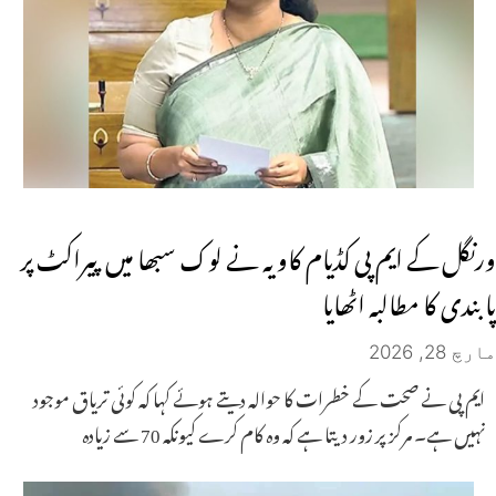
ورنگل کے ایم پی کڈیام کاویہ نے لوک سبھا میں پیراکٹ پر
پابندی کا مطالبہ اٹھایا
مارچ 28, 2026
ایم پی نے صحت کے خطرات کا حوالہ دیتے ہوئے کہا کہ کوئی تریاق موجود
نہیں ہے۔ مرکز پر زور دیتا ہے کہ وہ کام کرے کیونکہ 70 سے زیادہ