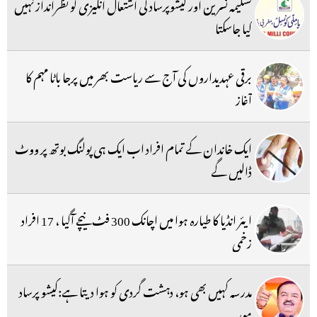
تسلیمہ نسرین اور کیشوپرساد کی اشتعال انگیزی کو نظرانداز نہیں
کیا جاسکتا
برقی عہدیداروں کی آج سے ریاست بھر میں پرجا باٹا مہم کا
آغاز
ایک خاندان کے تمام افراد اب ایک ہی پولنگ بوتھ پر ووٹ
ڈالیں گے
ایئر انڈیا کا طیارہ ہوا میں اچانک 300 فٹ نیچے آگیا ، 17 افراد
زخمی
مدرسہ کہیں بھی ہو، دہشت گردی کو ہوا دیتا ہے:کیشو پرساد
موریہ