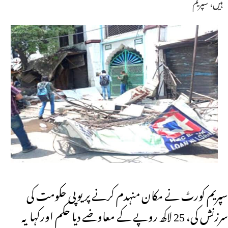
ہیں، سپریم
سپریم کورٹ نے مکان منہدم کرنے پر یوپی حکومت کی
سرزنش کی، 25 لاکھ روپے کے معاوضے دیا حکم اورکہا یہ