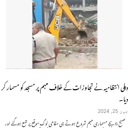
دہلی انتظامیہ نے تجاوزات کے خلاف مہم پر مسجد کو مسمار کر
دیا۔
جون 25, 2024
صبح 6 بجے مسماری مہم شروع ہوتے ہی مقامی لوگ موقع پر جمع ہوگئے اور