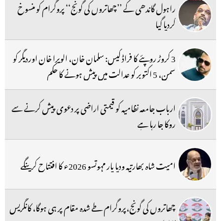
راہول گاندھی کے ’’چھاتروں کی گونج‘‘ پروگرام کو منسوخ
کردیا گیا
3 کروڑ روپئے کا فراڈ کیس: سلمان خان، الویرا خان اوردیگر کو
سمن، 5 اکتوبر کو عدالت میں پیش ہونے کا حکم
ارباب جامعہ نظامیہ کو قیمتی اراضی پر دعوی پیش کرنے سے
روکا جا رہا ہے
امیت شاہ بھارتیہ ودیا پار مہوتسو 2026ء کا افتتاح کرینگے
چھاتروں کی گونج،پروگرام طے شدہ مقام پر ہی ہوگا، کانگریس