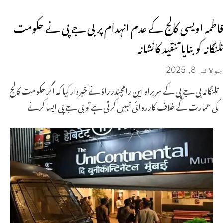
فاطمہ اویسی کالج کے عدم انہدام پر بی جے پی نے حکومت
تلنگانہ کو بنایا تنقید کانشانہ
جولائی 8, 2025
تلنگانہ بی جے پی کے سربراہ این رامچندر راؤ نے خبردار کیا کہ اگر حکومت کالج
کی عمارت کے خلاف کارروائی نہیں کرتی ہے تو بی جے پی ایسا کرنے