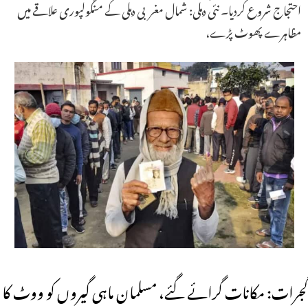
احتجاج شروع کردیا۔ نئی دہلی: شمال مغربی دہلی کے منگولپوری علاقے میں
مظاہرے پھوٹ پڑے،
گجرات: مکانات گرائے گئے، مسلمان ماہی گیروں کو ووٹ کا