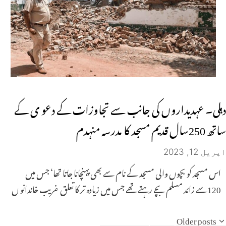
دہلی۔ عہدیداروں کی جانب سے تجاوزات کے دعو ی کے
ساتھ 250سال قدیم مسجد کا مدرسہ منہدم
اپریل 12, 2023
اس مسجد کو بچوں والی مسجد کے نام سے بھی پہنچانا جاتا تھا‘ جس میں
120سے زائد مسلم بچے رہتے تھے جس میں زیادہ تر کا تعلق غریب خاندانو ں
Older posts