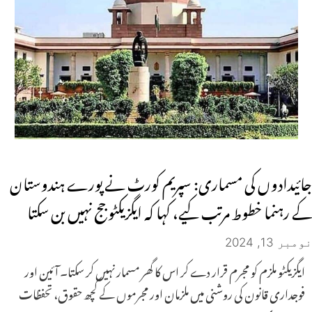
جائیدادوں کی مسماری: سپریم کورٹ نے پورے ہندوستان
کے رہنما خطوط مرتب کیے، کہا کہ ایگزیکٹو جج نہیں بن سکتا
نومبر 13, 2024
ایگزیکٹو ملزم کو مجرم قرار دے کر اس کا گھر مسمار نہیں کر سکتا۔ آئین اور
فوجداری قانون کی روشنی میں ملزمان اور مجرموں کے کچھ حقوق، تحفظات