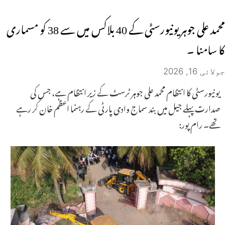
محمد علی جوہر یونیورسٹی کے 40 بلاکس میں سے 38 کو مسماری
کا سامنا ۔
جولائی 16, 2026
یونیورسٹی کا انتظام محمد علی جوہر ٹرسٹ کے زیر انتظام ہے، جس کی
صدارت پہلے جیل میں بند سماج وادی پارٹی کے رہنما اعظم خان کر رہے
تھے۔ رام پور: