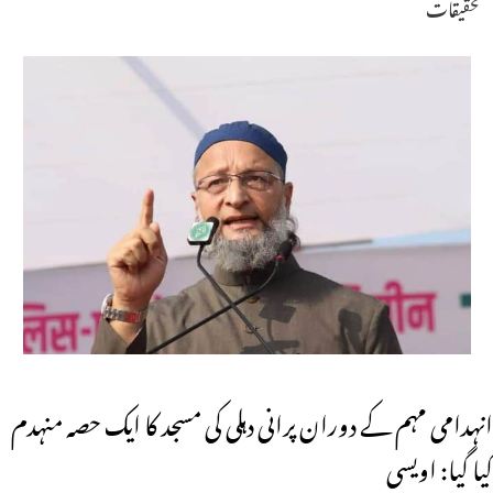
تحقیقات
انہدامی مہم کے دوران پرانی دہلی کی مسجد کا ایک حصہ منہدم
کیا گیا: اویسی