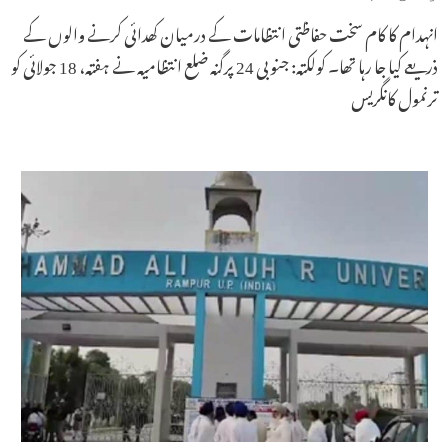
انہدام کا کام سخت حفاظتی انتظامات کے درمیان کھدائی کرنے والوں کے
ذریعے کیا جا رہا تھا۔ کولکتہ: جنوبی 24 پرگنہ ضلع انتظامیہ نے ہفتہ، 18 جولائی کو
ترنمول کانگریس