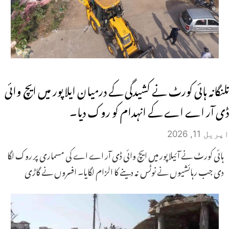
تلنگانہ ہائی کورٹ نے کشیدگی کے درمیان ایلا پور میں ایچ وائی
ڈی آر اے اے کے انہدام کو روک دیا۔
اپریل 11, 2026
ہائی کورٹ نے آئیلا پور میں ایچ وائی ڈی آر اے اے کی مسماری پر روک لگا
دی جب رہائشیوں نے نوٹس نہ دینے کا الزام لگایا۔ افسروں نے گاڑی