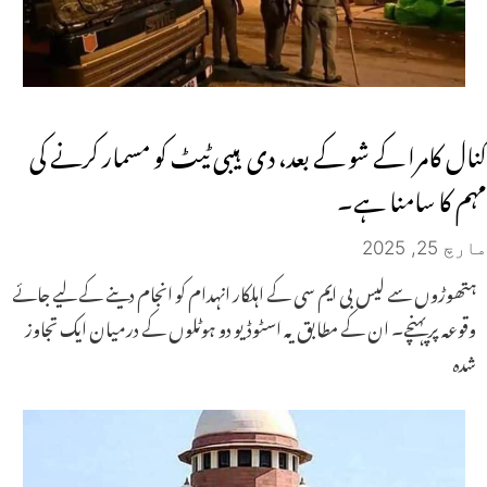
کنال کامرا کے شو کے بعد، دی ہیبی ٹیٹ کو مسمار کرنے کی
مہم کا سامنا ہے۔
مارچ 25, 2025
ہتھوڑوں سے لیس بی ایم سی کے اہلکار انہدام کو انجام دینے کے لیے جائے
وقوعہ پر پہنچے۔ ان کے مطابق یہ اسٹوڈیو دو ہوٹلوں کے درمیان ایک تجاوز
شدہ