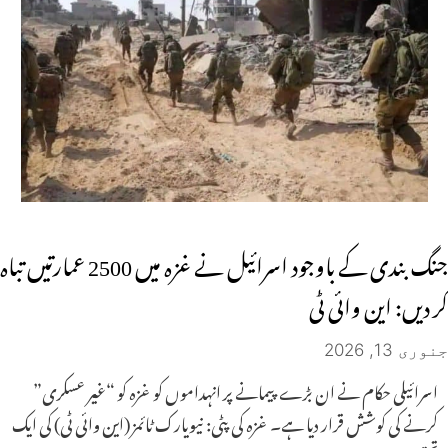
جنگ بندی کے باوجود اسرائیل نے غزہ میں 2500 عمارتیں تباہ
کر دیں: این وائی ٹی
جنوری 13, 2026
اسرائیلی حکام نے ان بڑے پیمانے پر انہداموں کو غزہ کو “غیر عسکری”
کرنے کی کوشش قرار دیا ہے۔ غزہ کی پٹی: نیویارک ٹائمز (این وائی ٹی) کی ایک