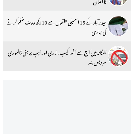
کا اعلان
حیدرآباد کے 15 اسمبلی حلقوں سے 10 لاکھ ووٹ ختم کرنے
کی تیاری
تلنگانہ میں آج سے آٹو، کیب ، لاری اور ایپ پر مبنی ڈیلیوری
سرویس بند