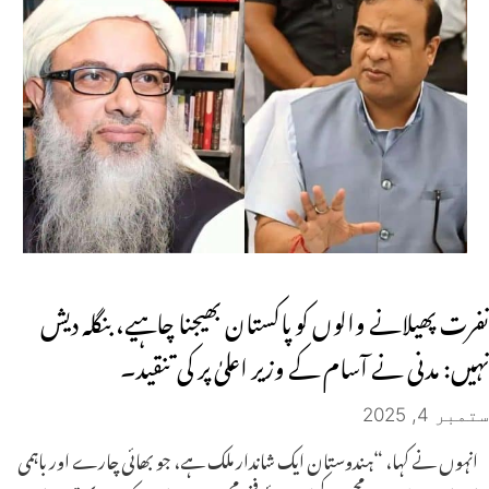
نفرت پھیلانے والوں کو پاکستان بھیجنا چاہیے، بنگلہ دیش
نہیں: مدنی نے آسام کے وزیر اعلیٰ پر کی تنقید۔
ستمبر 4, 2025
انہوں نے کہا، “ہندوستان ایک شاندار ملک ہے، جو بھائی چارے اور باہمی