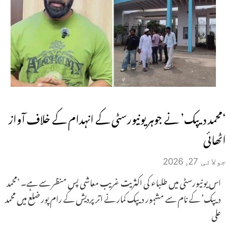
‘محمد دیپک’ نے جوہر یونیورسٹی کے انہدام کے خلاف آواز
اٹھائی
جولائی 27, 2026
اس یونیورسٹی میں طلباء کی اکثریت غریب معاشی پس منظر سے ہے۔ ‘محمد
دیپک’ کے نام سے مشہور دیپک کمار نے اتر پردیش کے رام پور ضلع میں محمد
علی