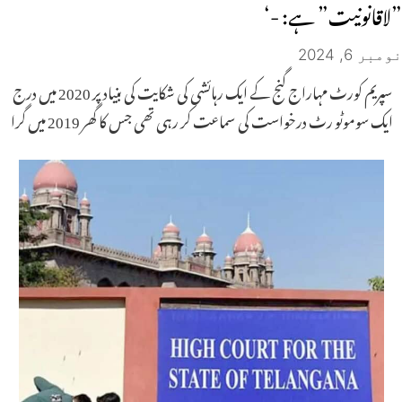
”لاقانونیت” ہے: -‘
نومبر 6, 2024
سپریم کورٹ مہاراج گنج کے ایک رہائشی کی شکایت کی بنیاد پر 2020 میں درج
ایک سوموٹو رٹ درخواست کی سماعت کر رہی تھی جس کا گھر 2019 میں گرا