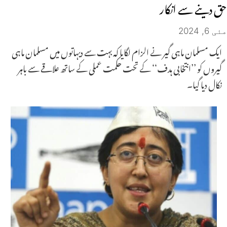
حق دینے سے انکار
مئی 6, 2024
ایک مسلمان ماہی گیر نے الزام لگایا کہ بہت سے دیہاتوں میں مسلمان ماہی
گیروں کو ’’انتخابی ہدف‘‘ کے تحت حکمت عملی کے ساتھ علاقے سے باہر
نکال دیا گیا۔