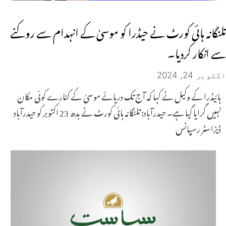
تلنگانہ ہائی کورٹ نے حیڈرا کو موسیٰ کے انہدام سے روکنے
سے انکار کردیا۔
اکتوبر 24, 2024
ہائیڈرا کے وکیل نے کہا کہ آج تک دریائے موسیٰ کے کنارے کوئی مکان
نہیں گرایا گیا ہے۔ حیدرآباد: تلنگانہ ہائی کورٹ نے بدھ 23 اکتوبر کو حیدرآباد
ڈیزاسٹر رسپانس