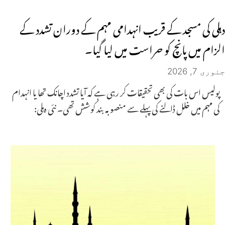
دہلی کی مسجد کے قریب انہدامی مہم کے دوران تشدد کے
الزام میں پانچ کو حراست میں لیا گیا۔
جنوری 7, 2026
پولیس اس بات کی بھی تحقیقات کر رہی ہے کہ آیا تشدد اچانک تھا یا انہدام
کی مہم میں خلل ڈالنے کی پہلے سے منصوبہ بند کوشش تھی۔ نئی دہلی: