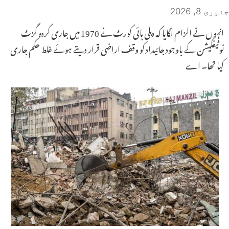
جنوری 8, 2026
انہوں نے الزام لگایا کہ دہلی ہائی کورٹ نے 1970 میں جاری کردہ گزٹ
نوٹیفکیشن کے باوجود جائیداد کو وقف اراضی قرار دیتے ہوئے غلط حکم جاری
کیا تھا۔ اے