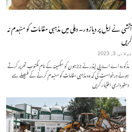
آتشی نے ایل پر دیازور۔ دہلی میں مذہبی مقامات کو منہدم نہ
کریں
جولائی 3, 2023
مذکورہ اے اے پی لیڈر نے 22جون کو سکسینہ کے نام مکتوب تحریر کرتے
ہوئے درخواست کی کہ وہ مذہبی مقامات کو منہدم کرنے کے فیصلے سے
دستبرداری اختیار کریں