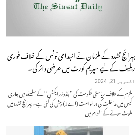
بہرائچ تشدد کے ملزمان نے انہدامی نوٹس کے خلاف فوری
ریلیف کے لیے سپریم کورٹ میں عرضی دائر کی۔
اکتوبر 21, 2024
ملزم کے خلاف ریاستی حکومت کی ’’بلڈوزر ایکشن‘‘ کے سلسلے میں جاری
کیس میں مداخلت کی درخواست (اے1) پیش کی گئی ہے۔ بہرائچ تشدد میں
ملوث ہونے کے الزام میں