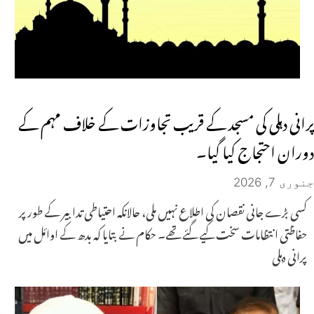
پرانی دہلی کی مسجد کے قریب تجاوزات کے خلاف مہم کے
دوران احتجاج کیا گیا۔
جنوری 7, 2026
کسی بڑے جانی نقصان کی اطلاع نہیں ملی، حالانکہ احتیاطی تدابیر کے طور پر
حفاظتی انتظامات سخت کیے گئے تھے۔ حکام نے بتایا کہ بدھ کے اوائل میں
پرانی دہلی