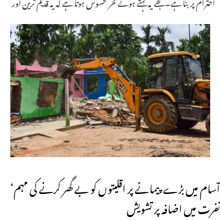
احترام پر بنا ہے۔ مجھے یہ کہتے ہوئے فخر محسوس ہوتا ہے کہ یہ قدیم ترین اور
آسام میں بڑے پیمانے پر اقلیتوں کو بے گھر کرنے کی مہم‘
نفرت میں اضافہ پر تشویش