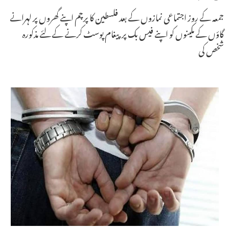
جمعہ کے روز اجتماعی نمازوں کے بعد فلسطین کا پرچم اپنے گھروں پر لہرانے
گاؤں کے مکینوں کو اپنے فیس بک پر پیغام پوسٹ کرنے کے لئے مذکورہ
شخص کی