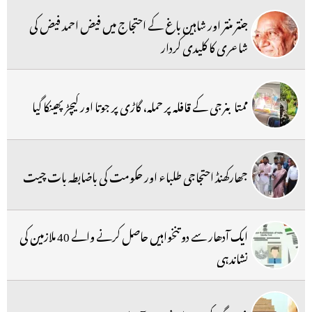
جنتر منتر اور شاہین باغ کے احتجاج میں فیض احمد فیض کی
شاعری کا کلیدی کردار
ممتا بنرجی کے قافلہ پر حملہ، گاڑی پر جوتا اور کیچڑ پھینکا گیا
جھارکھنڈ احتجاجی طلباء اور حکومت کی باضابطہ بات چیت
ایک آدھار سے دو تنخواہیں حاصل کرنے والے 40 ملازمین کی
نشاندہی