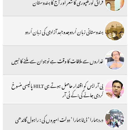
فراق گورکھپوری کا شعر اور آج کا ہندوستان
ہندوستانی زبان اُردوجدوجہد آزادی کی زبان اُردو
غداروں سے ملاقات کا وقت ہے نوجوان سے ملنے کا نہیں
بی آر ایس کو اقتدار حاصل ہوتے ہی HILT پالیسی منسوخ
کردی جائے گی:کے ٹی آر
درد ہمارا ‘ ڈیٹا ہمارا ‘ دولت امیروں کی : راہول گاندھی