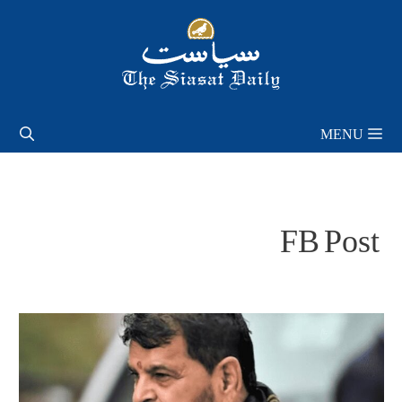
Skip
to
content
MENU
FB Post