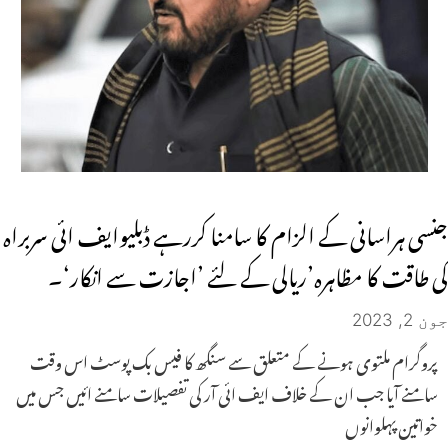
جنسی ہراسانی کے الزام کا سامنا کررہے ڈبلیوایف ائی سربراہ
کی طاقت کا مظاہرہ’ریالی کے لئے ’اجازت سے انکار‘۔
جون 2, 2023
پروگرام ملتوی ہونے کے متعلق سے سنگھ کا فیس بک پوسٹ اس وقت
سامنے آیا جب ان کے خلاف ایف ائی آر کی تفصیلات سامنے ائیں جس میں
خواتین پہلوانوں