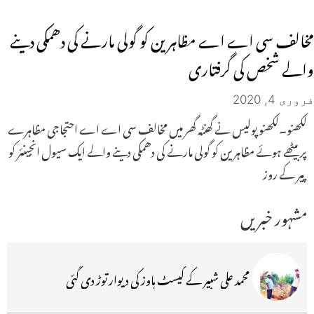
مخالف سی اے اے مظاہرین کو گولی مارنے کی دھمکی دینے
والے شخص کی گرفتاری
فروری 4, 2020
لکھنو۔لکھنو پولیس نے گھنٹہ گھر میں مخالف سی اے اے احتجاجی مظاہرے
پر بیٹھے ہوئے مظاہرین کو گولی مارنے کی دھمکی دینے والے ایک سیول انجینئر کو
پیر کے روز
مشہور خبریں
محمد علی شبیر کے گیسٹ ہاوز کی دیوار توڑ دی گئی