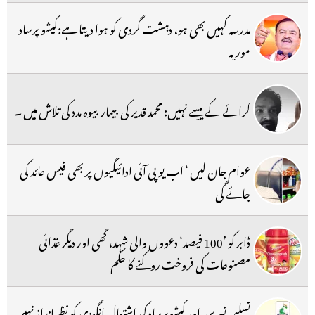
مدرسہ کہیں بھی ہو، دہشت گردی کو ہوا دیتا ہے:کیشو پرساد
موریہ
کرائے کے پیسے نہیں: محمد قدیر کی بیمار بیوہ مدد کی تلاش میں ۔
عوام جان لیں ‘ اب یو پی آئی ادائیگیوں پر بھی فیس عائد کی
جائے گی
ڈابر کو ’100 فیصد‘ دعووں والی شہد، گھی اور دیگر غذائی
مصنوعات کی فروخت روکنے کا حکم
تسلیمہ نسرین اور کیشوپرساد کی اشتعال انگیزی کو نظرانداز نہیں