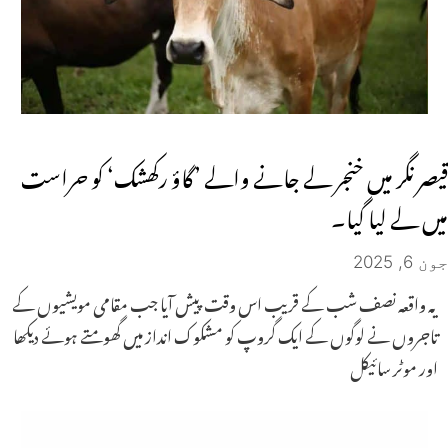
قیصر نگر میں خنجر لے جانے والے ’گاؤ رکھشک‘ کو حراست
میں لے لیا گیا۔
جون 6, 2025
یہ واقعہ نصف شب کے قریب اس وقت پیش آیا جب مقامی مویشیوں کے
تاجروں نے لوگوں کے ایک گروپ کو مشکوک انداز میں گھومتے ہوئے دیکھا
اور موٹر سائیکل