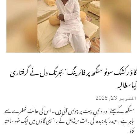
گاؤ رکشک سونو سنگھ پر فائرینگ‘ بجرنگ دل نے گرفتاری
کیامطالبہ
اکتوبر 23, 2025
سنگھ کے سینے اور دائیں پیٹ پر چوٹیں آئی ہیں۔ اس کی حالت خطرے سے
باہر ہے۔ حیدرآباد: بدھ کی رات میڈچل کے رامپلی گاؤں میں ایک خود ساختہ
گاؤ