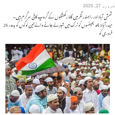
فروری 27, 2025
شمش آباد اور راجندر نگر میں گاؤ رکھشکوں کے گروپ کافی سرگرم ہیں۔
حیدرآباد: چھ بھینسوں کو ٹرک میں شہر لے جانے والے تین لوگوں کو بدھ، 26
فروری کو