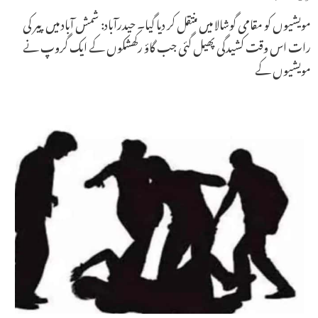
مویشیوں کو مقامی گوشالا میں منتقل کر دیا گیا۔ حیدرآباد: شمش آباد میں پیر کی
رات اس وقت کشیدگی پھیل گئی جب گاؤ رکھشکوں کے ایک گروپ نے
مویشیوں کے