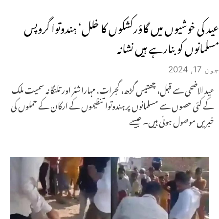
عید کی خوشیوں میں گاؤرکشکوں کا خلل‘ ہندوتوا گروپس
مسلمانوں کو بنارہے ہیں نشانہ
جون 17, 2024
عید الاضحی سے قبل، چھتیس گڑھ، گجرات، مہاراشٹر اور تلنگانہ سمیت ملک
کے کئی حصوں سے مسلمانوں پر ہندوتوا تنظیموں کے ارکان کے حملوں کی
خبریں موصول ہوئی ہیں۔ جیسے