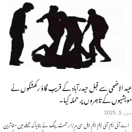
عید الاضحی سے قبل حیدرآباد کے قریب گاؤ رکھشکوں نے
مویشیوں کے تاجروں پر حملہ کیا۔
جون 5, 2025
اے آئی ایم آئی ایم ایم ایل سی مرزا رحمت بیگ نے بتایا کہ حملے میں متاثرین