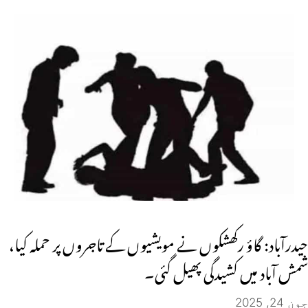
حیدرآباد: گاؤ رکھشکوں نے مویشیوں کے تاجروں پر حملہ کیا،
شمش آباد میں کشیدگی پھیل گئی۔
جون 24, 2025