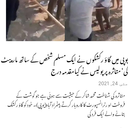
یوپی میں گاؤ رکشکوں نے ایک مسلم شخص کے ساتھ مارپیٹ
کی‘ متاثرہ پر پولیس نے کیامقدمہ درج
مئی 24, 2021
متاثرہ کی شناخت محمد شاکر کے حیثیت سے ہوئی ہے جو گوشت کے
فروخت او رٹرانسپورٹ کا کاروبار کرتے ہیںمراد آباد(یوپی)۔ خود کو گاؤ رکشک
بتانے والے ایک فرد کی