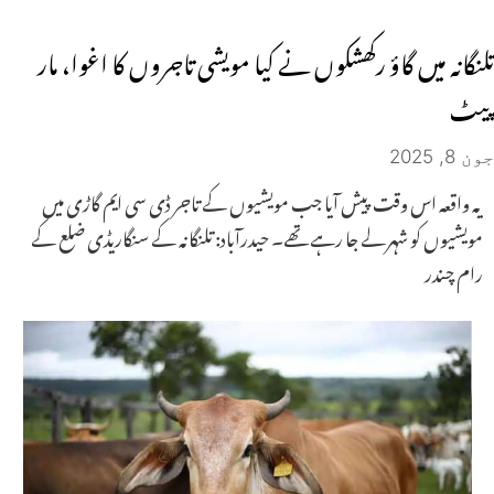
تلنگانہ میں گاؤ رکھشکوں نے کیا مویشی تاجروں کا اغوا، مار
پیٹ
جون 8, 2025
یہ واقعہ اس وقت پیش آیا جب مویشیوں کے تاجر ڈی سی ایم گاڑی میں
مویشیوں کو شہر لے جا رہے تھے۔ حیدرآباد: تلنگانہ کے سنگاریڈی ضلع کے
رام چندر