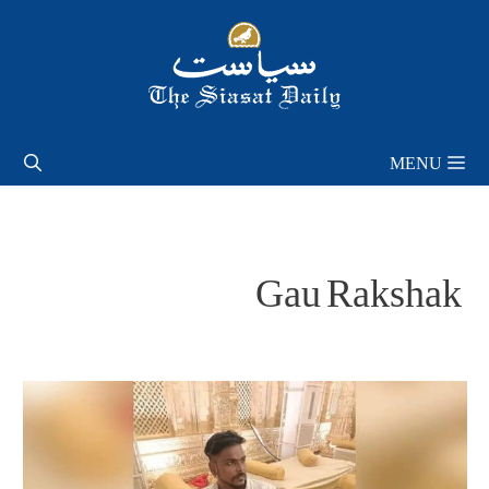
Skip
to
content
MENU
Gau Rakshak