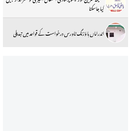
کیا جاسکتا
اندراماں ہا ؤزنگ ٹاورس درخواست کے قواعد میں تبدیلی