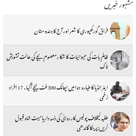
مشہور خبریں
فراق گورکھپوری کا شعر اور آج کا ہندوستان
ظالم بات کی حیوانیات کا شکا رمعصوم بچے کی حالت تشویش
ناک
ایئر انڈیا کا طیارہ ہوا میں اچانک 300 فٹ نیچے آگیا ، 17 افراد
زخمی
طلبہ کیخلاف پولیس کارروائی کی ذمہ داریامیت شاہ قبول
کریں:پرینکا گاندھی