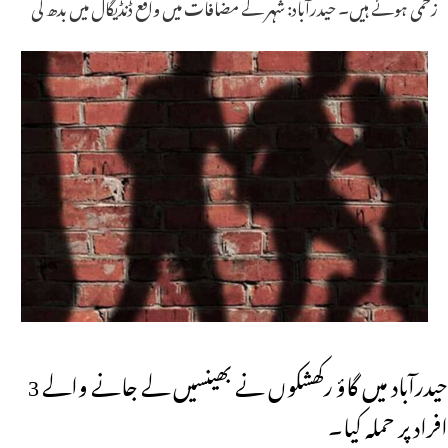
زخمی ہوئے ہیں۔ حیدرآباد: شہر کے مضافات میں واقع ڈنڈیگال میں بدھ کی
حیدرآباد میں گاؤ رکھشکوں نے بھینسیں لے جانے والے 3
افراد پر حملہ کیا۔