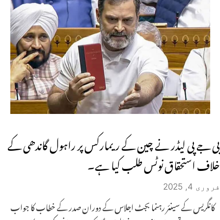
بی جے پی لیڈر نے چین کے ریمارکس پر راہول گاندھی کے
خلاف استحقاق نوٹس طلب کیا ہے۔
فروری 4, 2025
کانگریس کے سینئر رہنما بجٹ اجلاس کے دوران صدر کے خطاب کا جواب