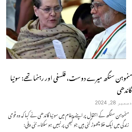
منموہن سنگھ میرے دوست، فلسفی اور رہنما تھے: سونیا
گاندھی
دسمبر 28, 2024
منموہن سنگھ کے انتقال پر اپنے پیغام میں سونیا گاندھی نے کہا کہ وہ قومی
زندگی میں ایک خلا چھوڑ گئی ہیں جو کبھی پر نہیں ہو سکتا۔ نئی دہلی: