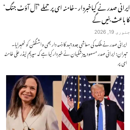
ایرانی صدر نے کیاخبردار -خامنہ ای پر حملے ’آل آؤٹ جنگ‘
کا باعث بنیں گے
جنوری 19, 2026
ایرانی صدر نے ملک کی معاشی جدوجہد کا ذمہ دار بھی واشنگٹن کو ٹھہرایا۔
تہران: ایرانی صدر مسعود پیزشکیان نے خبردار کیا ہے کہ سپریم لیڈر علی خامنہ
ای پر