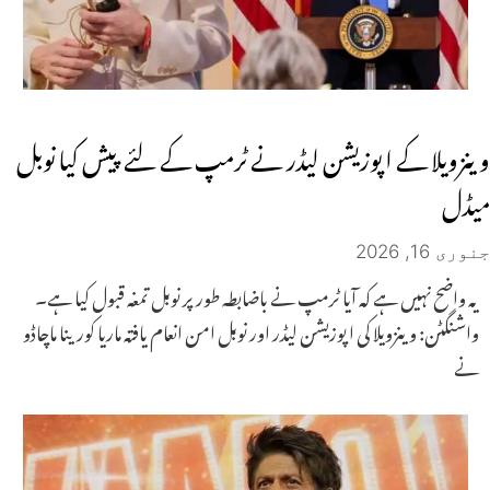
وینزویلا کے اپوزیشن لیڈر نے ٹرمپ کے لئے پیش کیا نوبل
میڈل
جنوری 16, 2026
یہ واضح نہیں ہے کہ آیا ٹرمپ نے باضابطہ طور پر نوبل تمغہ قبول کیا ہے۔
واشنگٹن: وینزویلا کی اپوزیشن لیڈر اور نوبل امن انعام یافتہ ماریا کورینا ماچاڈو
نے