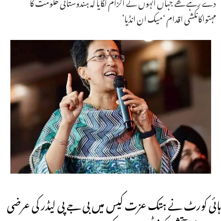
دے رہے تھے جہاں انہوں نے الزام لگایا کہ ہندوستانی حکومت کا
مہتواکانکشی اقدام ‘میک ان انڈیا’
ہائی کورٹ نے ہتک عزت کیس میں بی جے پی لیڈر کی عرضی