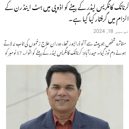
کرناٹک کانگریس لیڈر کے بیٹے کو اڈوپی میں ہٹ اینڈ رن کے
الزام میں گرفتار کیا گیا ہے۔
نومبر 18, 2024
متاثرہ شخص جو پیشہ سے آٹو ڈرائیور تھا، دوران علاج زخموں کی تاب نہ لاتے
ہوئے دم توڑ گیا۔ حیدرآباد: کرناٹک کانگریس لیڈر کے بیٹے کو اتوار، 17 نومبر کو