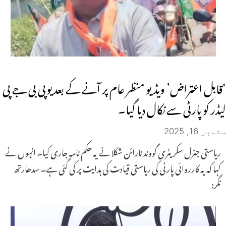
‘قابل اعتراض’ ویڈیو منظر عام پر آنے کے بعد یوپی بی جے پی
لیڈر کو پارٹی سے نکال دیا گیا۔
ستمبر 16, 2025
ریاستی جنرل سکریٹری گووند نارائن شکلا نے یہ حکم نامہ جاری کیا۔ انہوں نے
کہا کہ یہ کارروائی پارٹی کی ریاستی قیادت کی ہدایت پر کی گئی ہے۔ سدھارتھ
نگر: