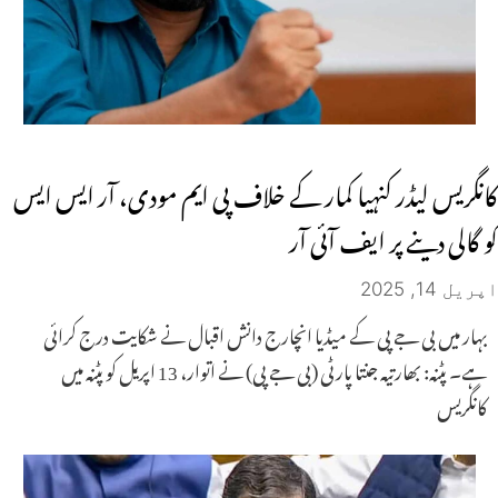
کانگریس لیڈر کنہیا کمار کے خلاف پی ایم مودی، آر ایس ایس
کو گالی دینے پر ایف آئی آر
اپریل 14, 2025
بہار میں بی جے پی کے میڈیا انچارج دانش اقبال نے شکایت درج کرائی
ہے۔ پٹنہ: بھارتیہ جنتا پارٹی (بی جے پی) نے اتوار، 13 اپریل کو پٹنہ میں
کانگریس