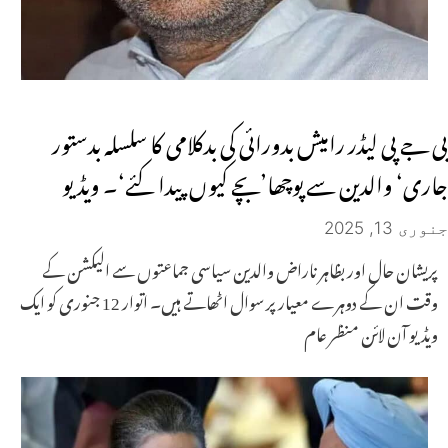
بی جے پی لیڈر رامیش بدورائی کی بدکلامی کا سلسلہ بدستور
جاری‘ والدین سے پوچھا’بچے کیوں پیدا کئے‘۔ ویڈیو
جنوری 13, 2025
پریشان حال اور بظاہر ناراض والدین سیاسی جماعتوں سے الیکشن کے
وقت ان کے دوہرے معیار پر سوال اٹھاتے ہیں۔ اتوار 12 جنوری کو ایک
ویڈیو آن لائن منظر عام