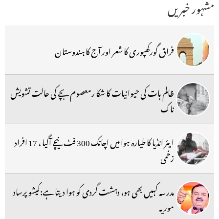
مشہور خبریں
فراق گورکھپوری کا شعر اور آج کا ہندوستان
ظالم بات کی حیوانیات کا شکا رمعصوم بچے کی حالت تشویش
ناک
ایئر انڈیا کا طیارہ ہوا میں اچانک 300 فٹ نیچے آگیا ، 17 افراد
زخمی
مدرسہ کہیں بھی ہو، دہشت گردی کو ہوا دیتا ہے:کیشو پرساد
موریہ