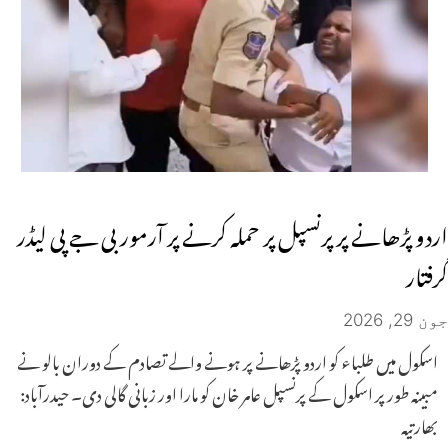
اردو پڑھانے پر پرنسپل پر حملہ کرنے پر آرمور بی جے پی لیڈر
گرفتار
جون 29, 2026
اسکول میں طلباء کو اردو پڑھانے پر ہونے والے تصادم کے دوران بالو نے
مبینہ طور پر اسکول کے پرنسپل عامر خان کو مارا اور زبانی گالی دی۔ حیدرآباد:
بھارتیہ