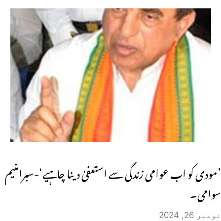
’مودی کو اب عوامی زندگی سے استعفیٰ دینا چاہیے‘-سبرامنیم
سوامی۔
نومبر 26, 2024