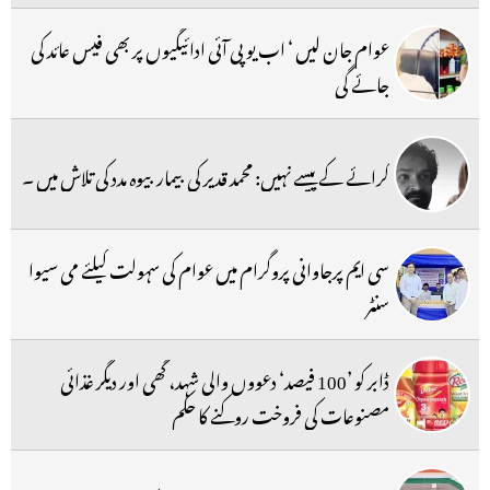
عوام جان لیں ‘ اب یو پی آئی ادائیگیوں پر بھی فیس عائد کی
جائے گی
کرائے کے پیسے نہیں: محمد قدیر کی بیمار بیوہ مدد کی تلاش میں ۔
سی ایم پرجاوانی پروگرام میں عوام کی سہولت کیلئے می سیوا
سنٹر
ڈابر کو ’100 فیصد‘ دعووں والی شہد، گھی اور دیگر غذائی
مصنوعات کی فروخت روکنے کا حکم