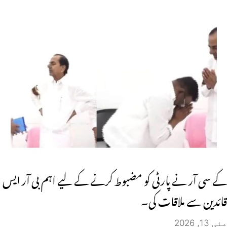
کے سی آر نے پارٹی کو مضبوط کرنے کے لیے اہم بی آر ایس
قائدین سے ملاقات کی۔
مئی 13, 2026