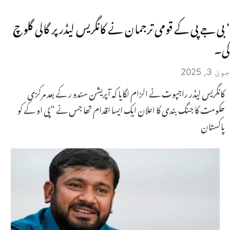
‘ بی جے پی کے قومی ترجمان نے کانگریس لیڈر پر گالی گلوچ
کی۔
جون 3, 2025
کانگریس لیڈر راجپوت نے الزام لگایا کہ آپریشن سندو ر کے بعد مرکزی
حکومت کا جنگ بندی کا اعلان ایک ایسا اقدام تھا جس نے “پی او کے کو
پاکستان