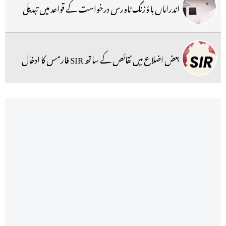
اندراماں ہا ؤزنگ ٹاورس درخواست کے قواعد میں تبدیلی
بعض اضلاع میں نقائص کے ساتھ SIR فارمس کا ادخال