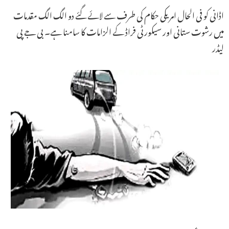
اڈانی کو فی الحال امریکی حکام کی طرف سے لائے گئے دو الگ الگ مقدمات
میں رشوت ستانی اور سیکورٹی فراڈ کے الزامات کا سامنا ہے۔ بی جے پی
لیڈر