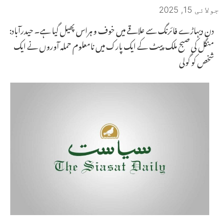
جولائی 15, 2025
دن دیہاڑے فائرنگ سے علاقے میں خوف و ہراس پھیل گیا ہے۔ حیدرآباد:
منگل کی صبح ملک پیٹ کے ایک پارک میں نامعلوم حملہ آوروں نے ایک
شخص کو گولی