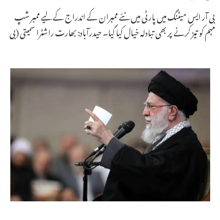
بی آر ایس میٹنگ میں پارٹی میں نئے ممبران کے اندراج کے لیے ممبر شپ
مہم کو تیز کرنے پر بھی تبادلہ خیال کیا گیا۔ حیدرآباد: بھارت راشٹرا سمیتی (بی