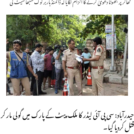
ٹھاکر پر جھوٹا دعویٰ کرنے کا الزام لگایا کہ ڈائمنڈ ہاربر لوک سبھا سیٹ کی
حیدرآباد: سی پی آئی لیڈر کا ملک پیٹ کے پارک میں گولی مار کر
قتل کردیا گیا۔