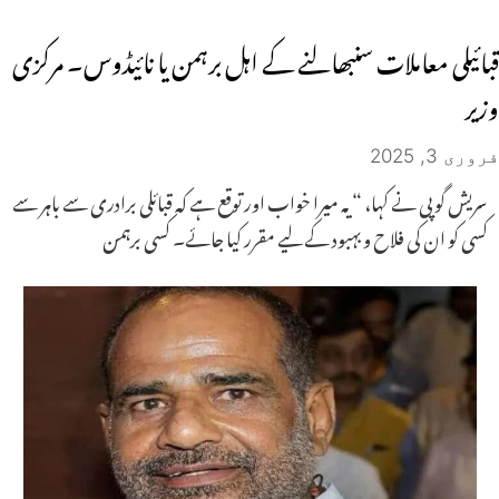
قبائیلی معاملات سنبھالنے کے اہل برہمن یا نائیڈوس۔ مرکزی
وزیر
فروری 3, 2025
سریش گوپی نے کہا، “یہ میرا خواب اور توقع ہے کہ قبائلی برادری سے باہر سے
کسی کو ان کی فلاح و بہبود کے لیے مقرر کیا جائے۔ کسی برہمن