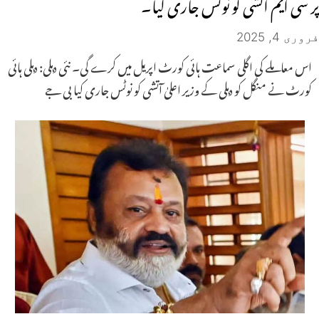
پر سی ایم آتشی کو نوٹس جاری کیا۔
فروری 4, 2025
اس معاملے کی اگلی سماعت ہائی کورٹ اپریل میں کرے گی۔ نئی دہلی: دہلی ہائی
کورٹ نے منگل کو دہلی کے وزیر اعلیٰ آتشی کو نوٹس جاری کیا بی جے