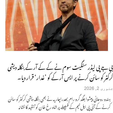
بی جے پی لیڈر سنگیت سوم نے کے کے آر کے بنگلہ دیشی
کرکٹر کو سائن کرنے پر ایس آر کے کو ’غدار‘ قرار دیا۔
جنوری 2, 2026
ہندو روحانی پیشوا جگد گرو رام بھدراچاریہ نے بھی بنگلہ دیشی کرکٹر کو سائن
کرنے کے آئی پی ایل ٹیم کے فیصلے پر شاہ رخ خان کو تنقید کا نشانہ