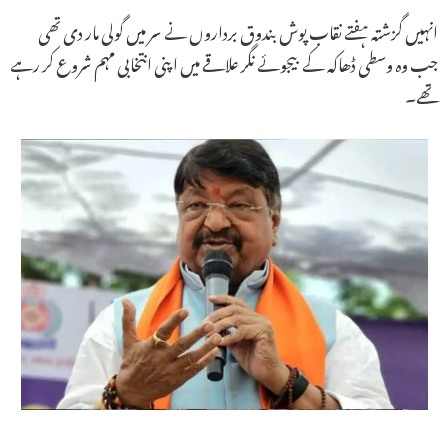
انہیں گزشتہ ہفتے نقاب پوش بندوق برداروں نے سر میں گولی مار دی تھی
جب وہ وسطی ڈھاکہ کے بیجوئے نگر علاقے میں اپنی انتخابی مہم شروع کر رہے
تھے۔