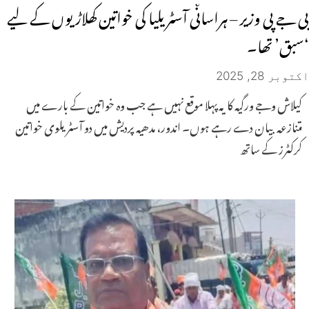
بی جے پی وزیر – ہراساںی آسٹریلیا کی خواتین کھلاڑیوں کے لیے
‘سبق’ تھا۔
اکتوبر 28, 2025
کیلاش وجے ورگیہ کا یہ پہلا موقع نہیں ہے جب وہ خواتین کے بارے میں
متنازعہ بیان دے رہے ہوں۔ اندور، مدھیہ پردیش میں دو آسٹریلوی خواتین
کرکٹرز کے ساتھ