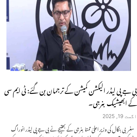
بی جے پی لیڈر الیکشن کمیشن کے ترجمان بن گئے: ٹی ایم سی
کے ابھیشیک بنرجی۔
اگست 19, 2025
مغربی بنگال کی وزیر اعلیٰ ممتا بنرجی کے بھتیجے نے بی جے پی لیڈر انوراگ