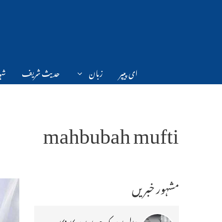
Ski
t
conten
ای پیپر
زبان
حدیث شریف
شہر
mahbubah mufti
مشہور خبریں