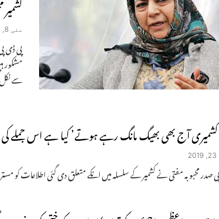
کشمیر م
مئی 8, 2019
پی ڈی پی
مشکور ہ
سے نکل 
کشمیری آج بھی بھیگ مانگ رہے ہوتے’ کیا ہے اس جملے کی ح
2
ی صدر محبوبہ مفتی نے کشمیر کے سلسلہ میں انکے متعلق دی گئی اطلاعات کو مستر