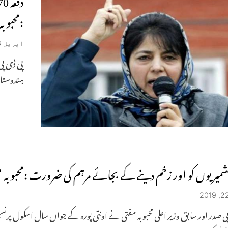
:محبوبہ
اپریل 3, 2019
پی ڈی پی
ہندوستان
شمیریوں کو اور زخم دینے کے بجائے مرہم کی ضرورت :محبوبہ 
ی صدر اور سابق وزیر اعلی محبوبہ مفتی نے اونتی پورہ کے جواں سال اسکول پر