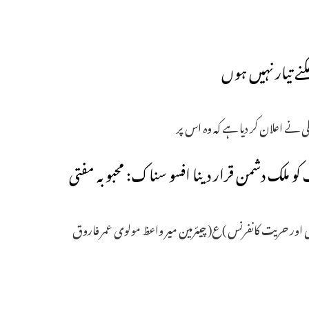
نے تیار نہیں ہوں
اعلی نے اعلان کر دیا ہے کہ وہ اس پر
و ملک دشمن قرار دینا افسو سناک: محبوبہ مفتی
یشی اور حریت کانفرنس )ع( چیئرمین میر واعظ مولوی عمر فاروق