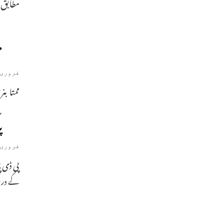
مطابق 
م
فروری 5, 019
ممتا بنر
پ
فروری 1, 019
پی ڈی پ
کے در