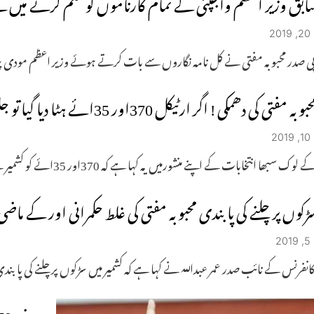
ابق وزیر اعظم واجپئی کے تمام کارناموں کو ختم کرنے میں لگے
2
ی صدر محبوبہ مفتی نے کل نامہ نگاروں سے بات کرتے ہوئے وزیر اعظم مودی پر ح
بوبہ مفتی کی دھمکی ! اگر ارٹیکل 370اور 35ائے ہٹا دیا گیا تو جل اٹھے گا ملک
2
ڑکوں پر چلنے کی پابندی محبوبہ مفتی کی غلط حکمرانی اور کے ماضی
2
انفرنس کے نائب صدر عمر عبداللہ نے کہا ہے کہ کشمیر میں سڑکوں پر چلنے کی پابند