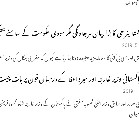
مہلوک
متا بنر جی کا بڑا بیان مر جاونگی مگر مودی حکومت کے سامنے جھک
2
جی اور سی بی آئی کا معاملہ مزید پیچیدہ ہوتا جا رہا ہے کیوں کہ مغربی بنگال کی وزیر 
اکستانی وزیر خارجہ اور میرواعظ کے درمیان فون پر بات چیت ک
2
ی صدر اور سابق وزیر اعلیٰ محبوبہ مفتی نے پاکستان کے وزیر خارجہ شاہ محمود قر
میان