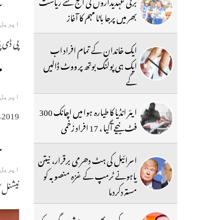
س
برقی عہدیداروں کی آج سے ریاست
بھر میں پرجا باٹا مہم کا آغاز
اپریل 20, 019
پی ڈی پ
ایک خاندان کے تمام افراد اب
ایک ہی پولنگ بوتھ پر ووٹ ڈالیں
مح
گے
اپریل 10, 019
ایئر انڈیا کا طیارہ ہوا میں اچانک 300
2019کے لوک سبھا انتخابات کے اپنے منشورمیں یہ کہا ہے کہ 370اور 35ائے کو کشمیر سے ہٹادیا جائے گا ، اس پر ٹویٹ کر تے ہوئے کشمیر کی سابق وزیر
فٹ نیچے آگیا ، 17 افراد زخمی
س
اسرائیل کی ہٹ دھرمی برقرار، نیتن
یاہونے ٹرمپ کے غزہ منصوبہ کو
اپریل 5, 019
نیشنل ک
مستردکردیا