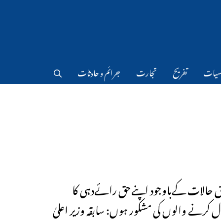
سیات
تفریح
تجارت
جرائم و حادثات
ق حالات کےباوجود اپنےحق رائےدہی کا
ل کرنے والوں کی مشکور ہوں: سابقہ وزیر اعلیٰ