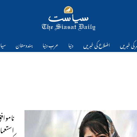
 کی خبریں
اضلاع کی خبریں
دنیا
عرب دنیا
ہندوستان
سیا
نامواف
استعما