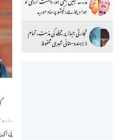
مدرسہ کہیں بھی ہو، دہشت گردی کو
ہوا دیتا ہے:کیشو پرساد موریہ
تجارتی جہاز پر حملے کی مذمت، تمام
13ہندوستانی شہری محفوظ
ک
مارچ 22, 2019
پی ڈی پ