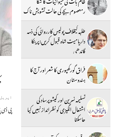
ظالم بات کی حیوانیات کا شکا
رمعصوم بچے کی حالت تشویش ناک
طلبہ کیخلاف پولیس کارروائی کی ذمہ
داریامیت شاہ قبول کریں:پرینکا
گاندھی
فراق گورکھپوری کا شعر اور آج کا
ہندوستان
’
تسلیمہ نسرین اور کیشوپرساد کی
اپریل 23, 019
پی ڈی پ
اشتعال انگیزی کو نظرانداز نہیں کیا
جاسکتا