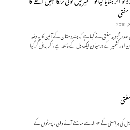
 مفتی
 صدر محبوبہ مفتی نے کہا ہے کہ ہندوستان کے آئین کا یہ دفعہ
 اور کشمیر کے درمیان ایک پل کے مانند ہے،اگر یہ پل گر گیا
مفتی
نسپل کی ہراستی کے حوالہ سے سامنے آنے والی رپورٹوں کے