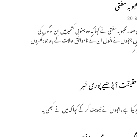
حبوبہ مفتی
 صدر محبوبہ مفتی نے کہا کہ وہ جنوبی کشمیرمیں ان لوگوں کی
یں جنہوں نے بقول ان کے ناموافق حالات کے باوجود گھروں
کر
قیقت ؟ پڑھیے پوری خبر
د کیا ہے ،انہوں نے ٹیویٹ کرکے کہا کہ میں نے کبھی یہ