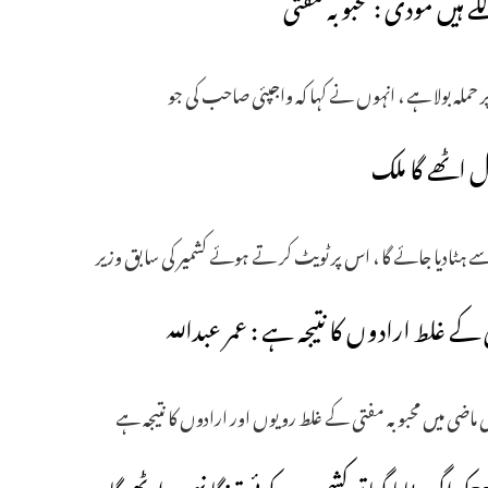
 ہیں مودی : محبوبہ مفتی
ملہ بولا ہے ، انہوں نے کہا کہ واجپئی صاحب کی جو
 کے غلط ارادوں کا نتیجہ ہے : عمر عبداللہ
ی ماضی میں محبوبہ مفتی کے غلط رویوں اور ارادوں کا نتیجہ ہے
دفعہ 370کو اگر ہٹایا گیا تو کشمیر میں کوئی ترنگا نہیں اٹھے گا