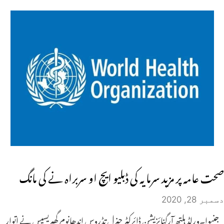
صحت عامہ پر مزید سرمایہ کی ڈبلیو ایچ او سربراہ نے کی مانگ
دسمبر 28, 2020
جنیوا۔ورلڈ ہلتھ آرگنائزیشن ڈائرکٹر جنرل تڈروس اندھانوم گھبریسیس نے اتوار