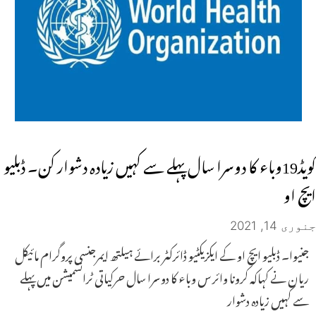
کویڈ19وباء کا دوسرا سال پہلے سے کہیں زیادہ دشوار کن۔ ڈبلیو
ایچ او
جنوری 14, 2021
جنیوا۔ ڈبلیو ایچ او کے ایکزیکٹیو ڈائرکٹر برائے ہیلتھ ایمرجنسی پروگرام مائیکل
ریان نے کہاکہ کرونا وائر س وباء کا دوسرا سال حرکیاتی ٹرانسمیشن میں پہلے
سے کہیں زیادہ دشوار