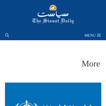
Skip
to
content
MENU
More