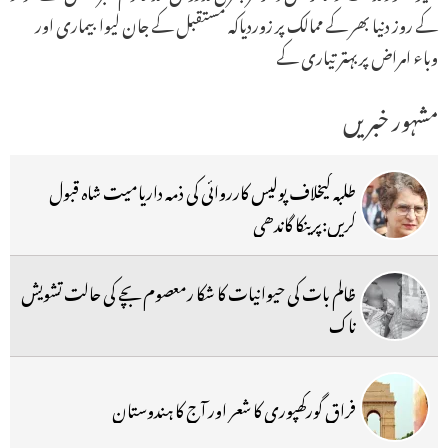
کے روز دنیا بھر کے ممالک پر زوردیاکہ مستقبل کے جان لیوا بیماری اور
وباء امراض پر بہتر تیاری کے
مشہور خبریں
طلبہ کیخلاف پولیس کارروائی کی ذمہ داریامیت شاہ قبول
کریں:پرینکا گاندھی
ظالم بات کی حیوانیات کا شکا رمعصوم بچے کی حالت تشویش
ناک
فراق گورکھپوری کا شعر اور آج کا ہندوستان