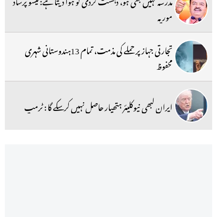
مدرسہ کہیں بھی ہو، دہشت گردی کو ہوا دیتا ہے:کیشو پرساد
موریہ
تجارتی جہاز پر حملے کی مذمت، تمام 13ہندوستانی شہری
محفوظ
ایران کبھی نیوکلیئر ہتھیار حاصل نہیں کرسکے گا : ٹرمپ