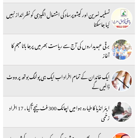
تسلیمہ نسرین اور کیشوپرساد کی اشتعال انگیزی کو نظرانداز نہیں
کیا جاسکتا
برقی عہدیداروں کی آج سے ریاست بھر میں پرجا باٹا مہم کا
آغاز
ایک خاندان کے تمام افراد اب ایک ہی پولنگ بوتھ پر ووٹ
ڈالیں گے
ایئر انڈیا کا طیارہ ہوا میں اچانک 300 فٹ نیچے آگیا ، 17 افراد
زخمی