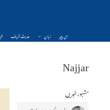
Ski
t
conten
ای پیپر
زبان
حدیث شریف
شہر
Najjar
مشہور خبریں