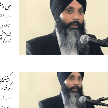
میں پی
مئی 23, 2024
سیکڑوں 
میں پیش 
نجار کو 
گرفتار 
مئی 4, 2024
رپورٹ میں