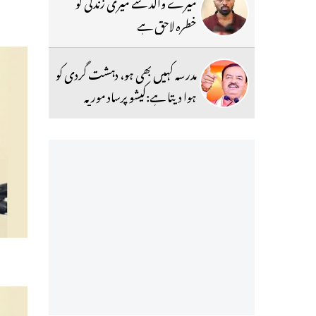
میرے والد سے میری زندگی کو
خطرہ لاحق ہے
مدرسہ کہیں بھی ہو، دہشت گردی کو
ہوا دیتا ہے:کیشو پرساد موریہ