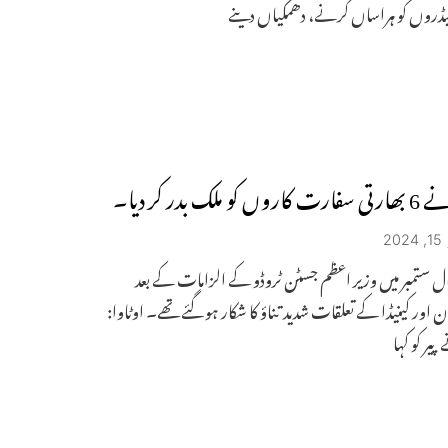
لیڈروں کو ہراساں کرنے، دھمکیاں دینے
کو ملک بدر کر دیا۔
2
ل ستمبر میں وزیر اعظم جسٹن ٹروڈو کے الزامات کے بعد
 اور کینیڈا کے تعلقات شدید تناؤ کا شکار ہو گئے تھے۔ اوٹاوا:
پیر کو کہا