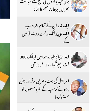
برقی عہدیداروں کی آج سے ریاست
بھر میں پرجا باٹا مہم کا آغاز
ایک خاندان کے تمام افراد اب
ایک ہی پولنگ بوتھ پر ووٹ ڈالیں
گے
ایئر انڈیا کا طیارہ ہوا میں اچانک 300
فٹ نیچے آگیا ، 17 افراد زخمی
اسرائیل کی ہٹ دھرمی برقرار، نیتن
یاہونے ٹرمپ کے غزہ منصوبہ کو
مستردکردیا