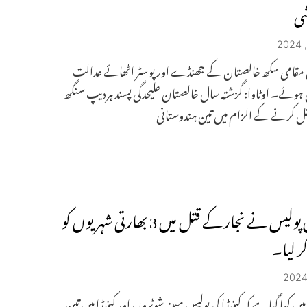
شی
مقامی سکھ خالصتان کے جھنڈے اور پوسٹر اٹھائے عدالت
ہوئے۔ اوٹاوا: گزشتہ سال خالصتان علیحدگی پسند ہردیپ سنگھ
قتل کرنے کے الزام میں تین ہندوستانی
کینیڈین پولیس نے نجار کے قتل میں 3 بھارتی شہریوں کو
کر لیا۔
 کہا گیا ہے کہ کینیڈا کی پولیس مبینہ شوٹروں اور کینیڈا میں تین