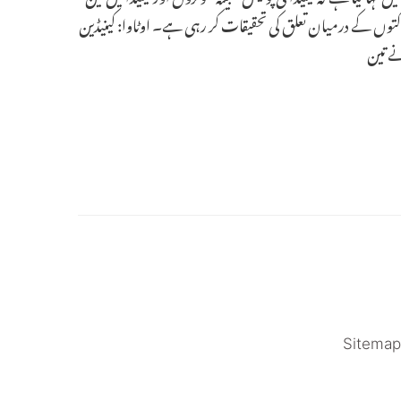
اکتوں کے درمیان تعلق کی تحقیقات کر رہی ہے۔ اوٹاوا: کینیڈین
ے تین
Sitemap