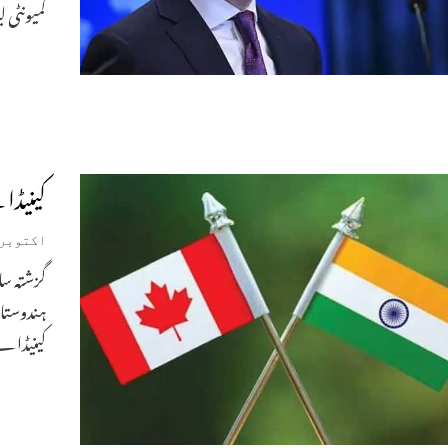
کمیونٹی 
کینیڈا نے 6 بھارتی سفارت کاروں 
اکتوبر 15, 024
گزشتہ سا
ہندوستان
کینیڈا نے 