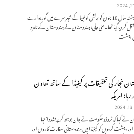
نجار کو گزشتہ سال 18 جون کو برٹش کولمبیا کے شہر سرے میں گوردوارے
قتل کر دیا گیا تھا۔ نئی دہلی: ہندوستان نے ہندوستان کے نامزد
ی دہشت
ان نجار کی تحقیقات پر کینیڈا کے ساتھ تعاون
رہا: امریکہ
2
 نے کہا کہ ٹروڈو حکومت نے جان بوجھ کر پرتشدد انتہا
ور دہشت گردوں کو کینیڈا میں ہندوستانی سفارت کاروں اور