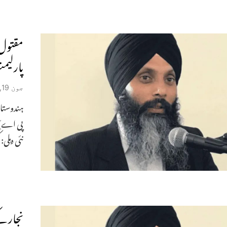
مقتول خ
پارلیمن
جون 19, 2024
ہندوستا
پی اے) 
نئی دہلی
نجار ک