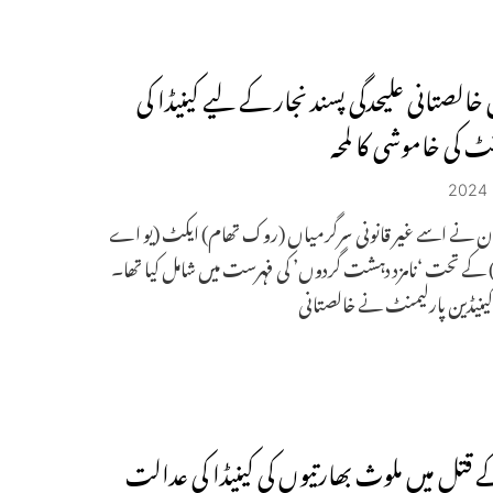
الصتانی علیحدگی پسند نجار کے لیے کینیڈا کی
ٹ کی خاموشی کا لمحہ
ن نے اسے غیر قانونی سرگرمیاں (روک تھام) ایکٹ (یو اے
کے تحت ‘نامزد دہشت گردوں’ کی فہرست میں شامل کیا تھا۔
: کینیڈین پارلیمنٹ نے خالصتانی
ے قتل میں ملوث بھارتیوں کی کینیڈا کی عدالت