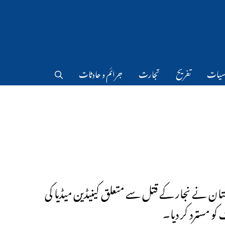
سیات
تفریح
تجارت
جرائم و حادثات
ان نے نجار کے قتل سے متعلق کینیڈین میڈیا کی
کو مسترد کر دیا۔