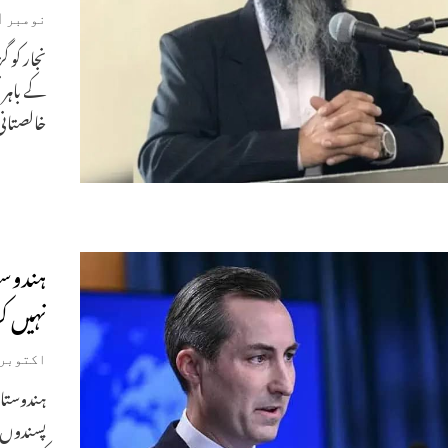
نومبر 21, 2024
کے باہر 
خالصتان
ہندوست
نہیں کر 
اکتوبر 16, 024
ہندوستان
پسندوں ا