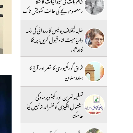
ظالم بات کی حیوانیات کا شکا
رمعصوم بچے کی حالت تشویش ناک
طلبہ کیخلاف پولیس کارروائی کی ذمہ
داریامیت شاہ قبول کریں:پرینکا
گاندھی
فراق گورکھپوری کا شعر اور آج کا
ہندوستان
تسلیمہ نسرین اور کیشوپرساد کی
اشتعال انگیزی کو نظرانداز نہیں کیا
جاسکتا