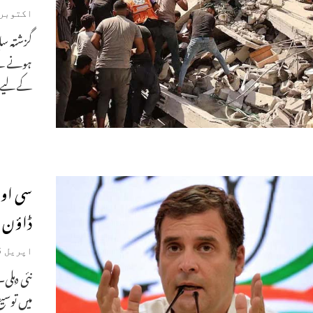
اکتوبر 30, 024
گزشتہ سا
ہونے کے 
کے لیے ک
ڈاؤن 
اپریل 16, 2020
میں توسی