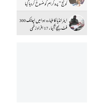
گونج‘‘ پروگرام کو منسوخ کردیا گیا
ایئر انڈیا کا طیارہ ہوا میں اچانک 300
فٹ نیچے آگیا ، 17 افراد زخمی