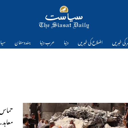
 کی خبریں
اضلاع کی خبریں
دنیا
عرب دنیا
ہندوستان
سیا
حماس ک
معاہدے