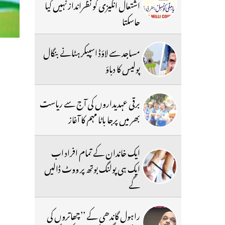
اشتعال انگیزی کو نظرانداز نہیں کیا
جاسکتا
مساجد سے لاؤڈ اسپیکر ہٹانے بنگال
پولیس کا دباؤ
برقی عہدیداروں کی آج سے ریاست
بھر میں پرجا باٹا مہم کا آغاز
ایک خاندان کے تمام افراد اب
ایک ہی پولنگ بوتھ پر ووٹ ڈالیں
گے
راہول گاندھی کے ’’چھاتروں کی