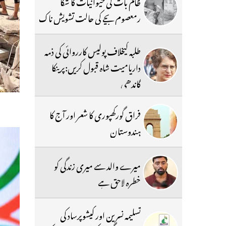
ظالم بات کی حیوانیات کا شکا
رمعصوم بچے کی حالت تشویش ناک
طلبہ کیخلاف پولیس کارروائی کی ذمہ
داریامیت شاہ قبول کریں:پرینکا
گاندھی
فراق گورکھپوری کا شعر اور آج کا
ہندوستان
میرے والد سے میری زندگی کو
خطرہ لاحق ہے
تسلیمہ نسرین اور کیشوپرساد کی