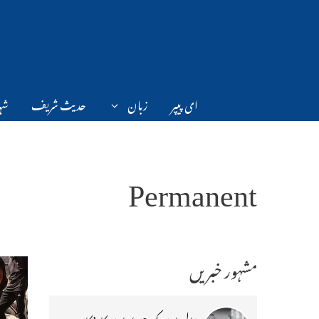
Ski
t
conten
ای پیپر
زبان
حدیث شریف
شہر
Permanent
مشہور خبریں