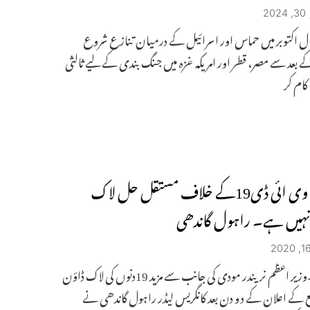
2
ل اکتوبر میں حماس اور اسرائیل کے درمیان تنازع شروع
بعد سے مصر، قطر اور امریکہ غزہ میں جنگ بندی کے لیے ثالثی
ام کر
سی او وی ائی ڈی19کے خلاف مستقل حل لاک
نہیں ہے۔ راہول گاندھی
نئی دہلی۔وزیر اعظم نریندر مودی کی جانب سے مزید 19دنوں کی لاک ڈاؤن
ع کے اعلان کے د و دن بعد کانگریس لیڈر راہول گاندھی نے