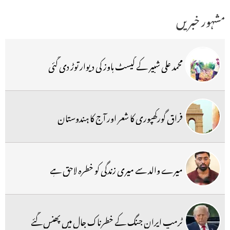
مشہور خبریں
محمد علی شبیر کے گیسٹ ہاوز کی دیوار توڑ دی گئی
فراق گورکھپوری کا شعر اور آج کا ہندوستان
میرے والد سے میری زندگی کو خطرہ لاحق ہے
ٹرمپ ایران جنگ کے خطرناک جال میں پھنس گئے