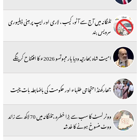
تلنگانہ میں آج سے آٹو، کیب ، لاری اور ایپ پر مبنی ڈیلیوری
سرویس بند
امیت شاہ بھارتیہ ودیا پار مہوتسو 2026ء کا افتتاح کرینگے
جھارکھنڈ احتجاجی طلباء اور حکومت کی باضابطہ بات چیت
ووٹر لسٹ کا سب سے بڑا خطرہ ،تلنگانہ میں 70 لاکھ سے زائد
ووٹ منسوخ ہونے کا خدشہ