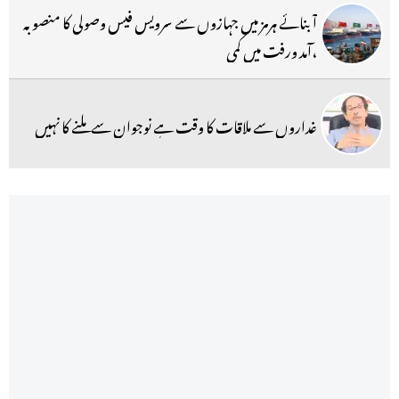
آبنائے ہرمز میں جہازوں سے سرویس فیس وصولی کا منصوبہ
،آمد ورفت میں کمی
غداروں سے ملاقات کا وقت ہے نوجوان سے ملنے کا نہیں