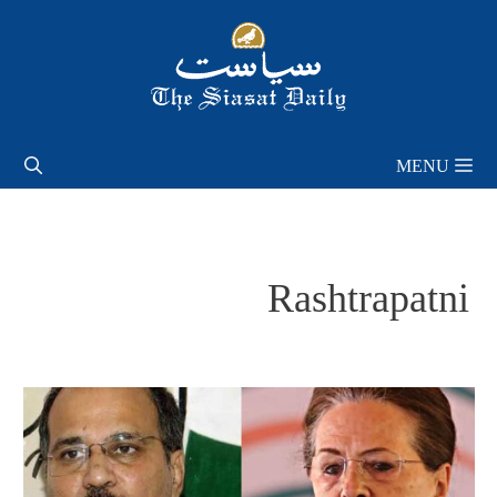
Skip
to
content
MENU
Rashtrapatni