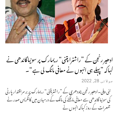
ادھیر رنجن کے ”راشٹرا پتنی“ ریمارک پر سونیاگاندھی نے
کہاکہ ”پہلے ہی انہوں نے معافی مانگ لی ہے“۔
جولائی 28, 2022
نئی دہلی۔ادھیر رنجن چودھری کے ”راشٹرپتنی“ ریمارک پر برسراقتدار پارٹی
کی سونیا گاندھی سے معافی مانگنے کی مانگ کے درمیان میں کانگریس صدر نے
جمعرات کے روز کہاکہ انہوں نے