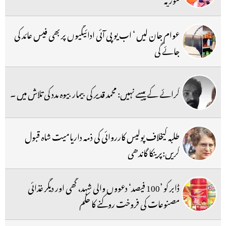
عوام جان لیں ‘ اب یو پی آئی ادائیگیوں پر بھی فیس عائد کی
جائے گی
کرائے کے پیسے نہیں: محمد قدیر کی بیمار بیوہ مدد کی تلاش میں ۔
طلبہ کیخلاف پولیس کارروائی کی ذمہ داریامیت شاہ قبول
کریں:پرینکا گاندھی
ڈابر کو ’100 فیصد‘ دعووں والی شہد، گھی اور دیگر غذائی
مصنوعات کی فروخت روکنے کا حکم