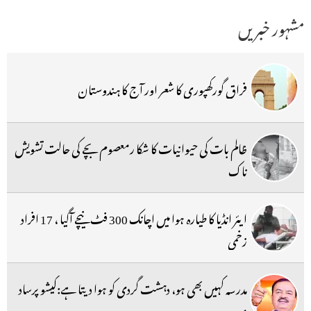
مشہور خبریں
فراق گورکھپوری کا شعر اور آج کا ہندوستان
ظالم بات کی حیوانیات کا شکا رمعصوم بچے کی حالت تشویش
ناک
ایئر انڈیا کا طیارہ ہوا میں اچانک 300 فٹ نیچے آگیا ، 17 افراد
زخمی
مدرسہ کہیں بھی ہو، دہشت گردی کو ہوا دیتا ہے:کیشو پرساد
موریہ