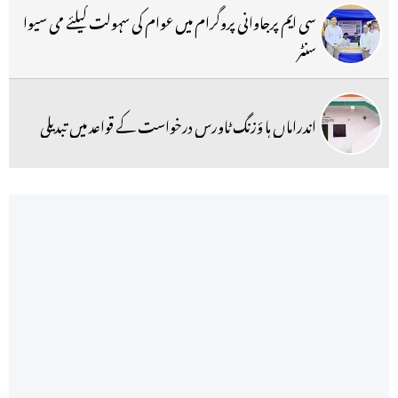
سی ایم پرجاوانی پروگرام میں عوام کی سہولت کیلئے می سیوا
سنٹر
اندراماں ہا ؤزنگ ٹاورس درخواست کے قواعد میں تبدیلی