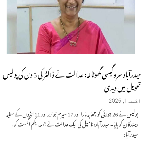
حیدرآباد سروگیسی گھوٹالہ: عدالت نے ڈاکٹر کی 5 دن کی پولیس
تحویل میں دیدی
اگست 1, 2025
پولیس نے 26 جولائی کو چھاپہ مارا اور 17 سپرم ڈونرز اور 11 انڈوں کے عطیہ
دہندگان کو پایا۔ حیدرآباد: نامپلی کی ایک عدالت نے جمعہ، یکم اگست کو،
حیدرآباد