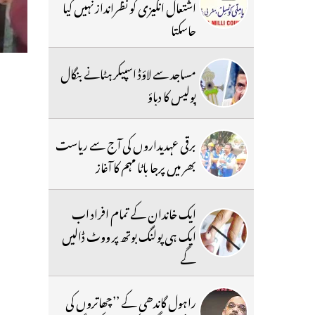
اشتعال انگیزی کو نظرانداز نہیں کیا
جاسکتا
مساجد سے لاؤڈ اسپیکر ہٹانے بنگال
پولیس کا دباؤ
برقی عہدیداروں کی آج سے ریاست
بھر میں پرجا باٹا مہم کا آغاز
ایک خاندان کے تمام افراد اب
ایک ہی پولنگ بوتھ پر ووٹ ڈالیں
گے
راہول گاندھی کے ’’چھاتروں کی