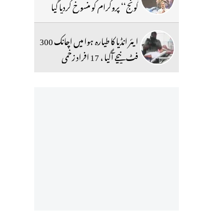
گونج‘‘ پروگرام کو منسوخ کردیا گیا
ایئر انڈیا کا طیارہ ہوا میں اچانک 300
فٹ نیچے آگیا ، 17 افراد زخمی