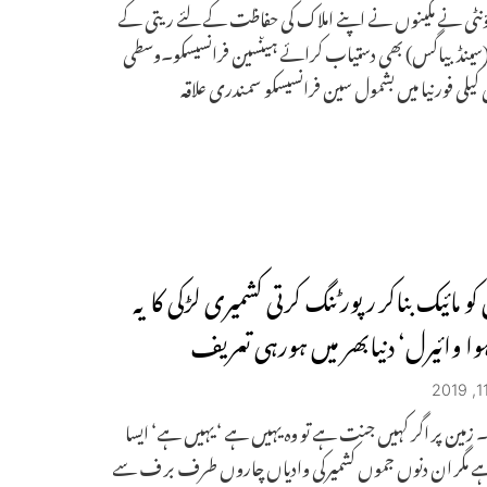
اؤنٹی نے مکینوں نے اپنے املاک کی حفاظت کے لئے ریتی کے
(سینڈ بیاگس) بھی دستیاب کرائے ہیںسین فرانسیسکو۔وسطی
 کیلی فورنیا میں بشمول سین فرانسیسکو سمندری علاقہ
و مائیک بناکر رپورٹنگ کرتی کشمیری لڑکی کا یہ
ہوا وائیرل‘ دنیابھر میں ہورہی تعریف
زمین پر اگر کہیں جنت ہے تو وہ یہیں ہے ‘ یہیں ہے‘ ایسا
 ہے مگر ان دنوں جموں کشمیرکی وادیاں چاروں طرف بر ف سے