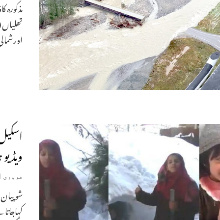
مذکورہ ک
تھلیاں 
اورشمالی
اسکیل ک
ویڈیو 
فروری 11, 2019
شوپیان۔ 
کہاجاتا