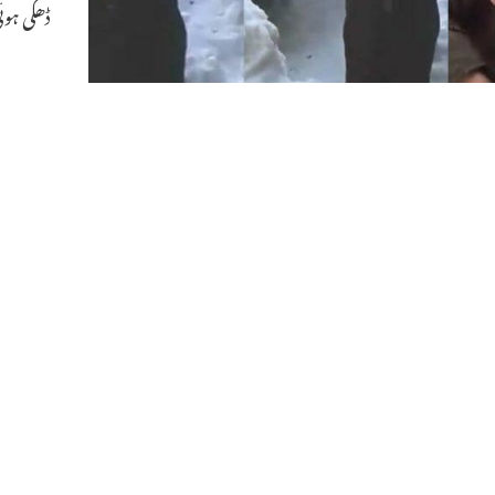
ڈھکی ہوئ