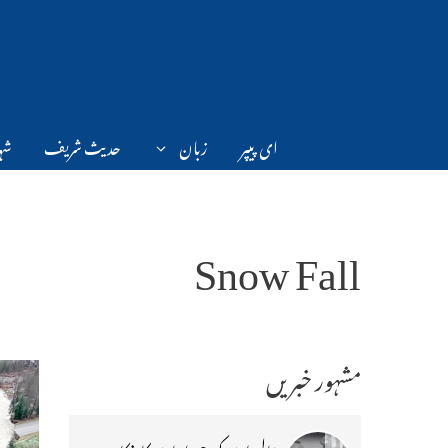
Ski
t
conten
ای پیپر
زبان
حدیث شریف
شہر
Snow Fall
مشہور خبریں