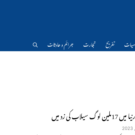
سیات
تفریح
تجارت
جرائم و حادثات
لین لوگ سیلاب کی زد میں