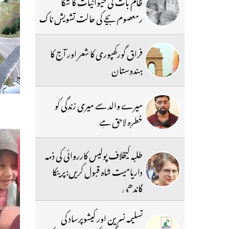
ظالم بات کی حیوانیات کا شکا
رمعصوم بچے کی حالت تشویش ناک
فراق گورکھپوری کا شعر اور آج کا
ہندوستان
میرے والد سے میری زندگی کو
خطرہ لاحق ہے
طلبہ کیخلاف پولیس کارروائی کی ذمہ
داریامیت شاہ قبول کریں:پرینکا
گاندھی
تسلیمہ نسرین اور کیشوپرساد کی