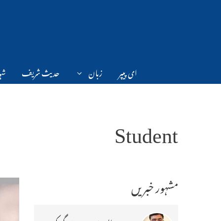
Ski
t
conten
ای پیپر
زبان
حدیث شریف
شہر
Student
مشہور خبریں