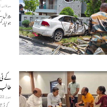
جولائی 21, 2026
جو اپار
کے ٹی 
طالب ع
جون 22, 2026
کے ٹی آر