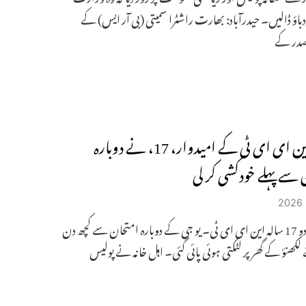
 دباؤ ڈالیں۔ حیدرآباد: بھارت راشٹرا سمیتی (بی آر ایس) کے
صدر کے
یوپی: این ای ای ٹی کے امیدوار، 17، نے دوبارہ
 سے پہلے خودکشی کر لی
سوہانی یادو 17 سالہ این ای ای ٹی۔ یو جی کے دوبارہ امتحان سے کچھ دن
 لکھنؤ کے گھر پر لٹکتی ہوئی پائی گئی۔ اہل خانہ نے پولیس