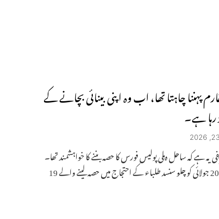
فارم پہننا چاہتا تھا، اب وہ اپنی بینائی بچانے کے
 رہا ہے۔
ی یہ ہے کہ ساحل دہلی پولیس فورس کا حصہ بننے کا خواہشمند تھا۔