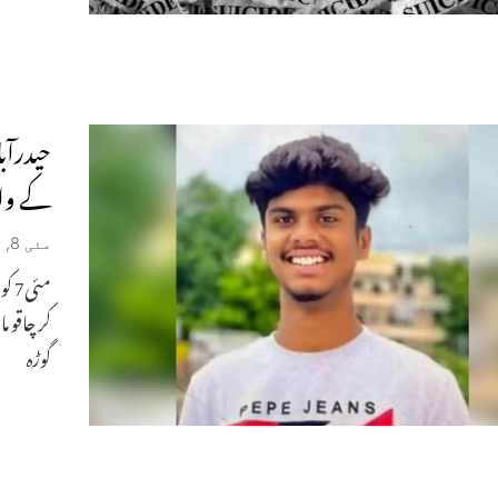
حیدرآبا
کے وار
مئی 8, 2026
مئی
گوڑہ