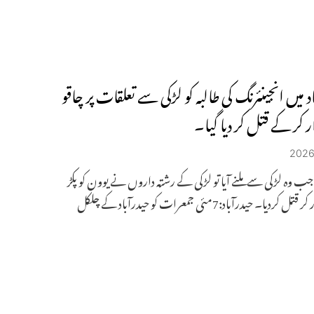
د میں انجینئرنگ کی طالبہ کو لڑکی سے تعلقات پر چاقو
 کر کے قتل کر دیا گیا۔
7 کو جب وہ لڑکی سے ملنے آیا تو لڑکی کے رشتہ داروں نے یوون کو پکڑ
کر چاقو مار کر قتل کردیا۔ حیدرآباد:7مئی جمعرات کو حیدرآباد کے چلکل