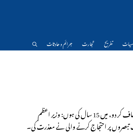
سیات
تفریح
تجارت
جرائم و حادثات
مجھے معاف کر دو، میں 15 سال کی ہوں: وزیر اعظم
تبصروں پر احتجاج کرنے والی نے معذرت کی۔