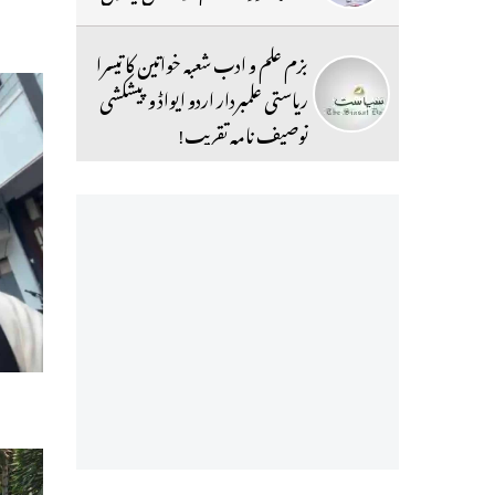
بزم علم و ادب شعبہ خواتین کا تیسرا
ریاستی علمبردار اردو ایواڈ و پیشکشی
توصیف نامہ تقریب!