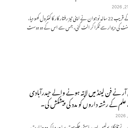
یپرال کے قریب 22 سالہ نوجوان نے اپنی تیز رفتار کار کا کنٹرول کھو دیا،
ٹمنٹ کی دیوار سے ٹکرا کر الٹ گئی، جس سے اس کے دو دوست
آر نے فن لینڈ میں لاپتہ ہونے والے حیدرآبادی
لم کے رشتہ داروں کو مدد کی پیشکش کی۔
 نے تلنگانہ پولیس اور ریاستی حکومت پر زور دیا کہ وہ وزارت