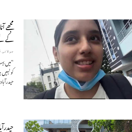
مجھے آ
کے لیے
جولائی 23, 2026
“میں بہت
کو نہیں 
حیدرآباد:
حیدرآب