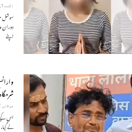
اگست 1, 2026
سوشل میڈی
دوران وز
اپنے
شرمگاہ 
جولائی 27, 2026
اس کے وا
لے گیا، 