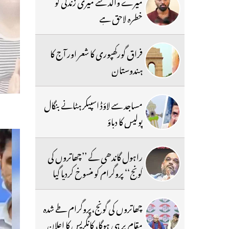
میرے والد سے میری زندگی کو
خطرہ لاحق ہے
فراق گورکھپوری کا شعر اور آج کا
ہندوستان
مساجد سے لاؤڈ اسپیکر ہٹانے بنگال
پولیس کا دباؤ
راہول گاندھی کے ’’چھاتروں کی
گونج‘‘ پروگرام کو منسوخ کردیا گیا
چھاتروں کی گونج،پروگرام طے شدہ
مقام پر ہی ہوگا، کانگریس کا اعلان