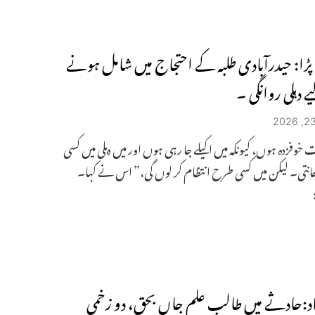
نا پڑا: حیدرآبادی طلبہ کے احتجاج میں شامل ہونے
 دہلی روانگی ۔
 خوفزدہ ہوں، کیونکہ میں اکیلے جا رہی ہوں اور میں دہلی میں کسی
جانتی۔ لیکن میں کسی طرح انتظام کر لوں گی،” اس نے کہا۔
اد:حادثے میں طالب علم جاں بحق، دو زخمی