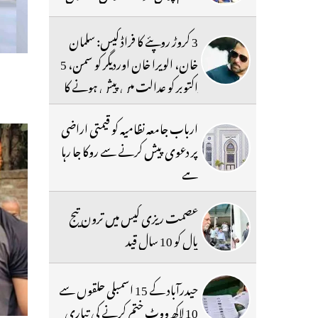
3 کروڑ روپئے کا فراڈ کیس: سلمان
خان، الویرا خان اوردیگر کو سمن، 5
اکتوبر کو عدالت میں پیش ہونے کا
حکم
ارباب جامعہ نظامیہ کو قیمتی اراضی
پر دعوی پیش کرنے سے روکا جا رہا
ہے
عصمت ریزی کیس میں ترون تیج
پال کو 10 سال قید
حیدرآباد کے 15 اسمبلی حلقوں سے
10 لاکھ ووٹ ختم کرنے کی تیاری