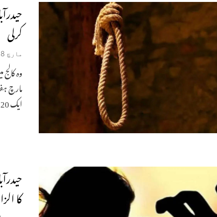
حیدرآبا
کرلی
مارچ 28, 2026
مارچ ہفت
ایک 20
حیدرآبا
کا الزا