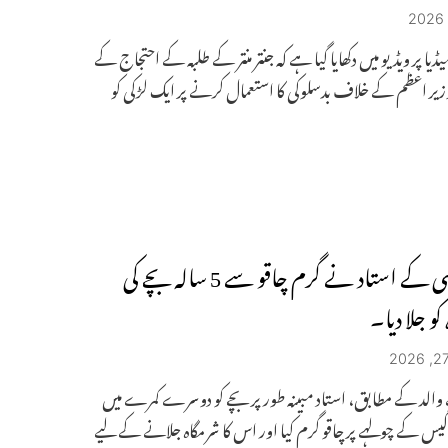
ا پر ویڈیو میں دکھایا گیا ہے کہ جنتر منتر کے طلبہ کے احتجاج کے
یر اعظم کے خلاف بدسلوکی کا استعمال کرنے پر ایک لڑکی کو
وارانسی کے استاد نے گرم چاقو سے 5 سالہ بچے کی
کو جلا دیا۔
لد کے مطابق، استاد مبینہ طور پر بچے کو دوسرے کمرے میں
گیس کے چولہے پر چاقو گرم کیا اور اس کا شرمگاہ جلانے کے لیے