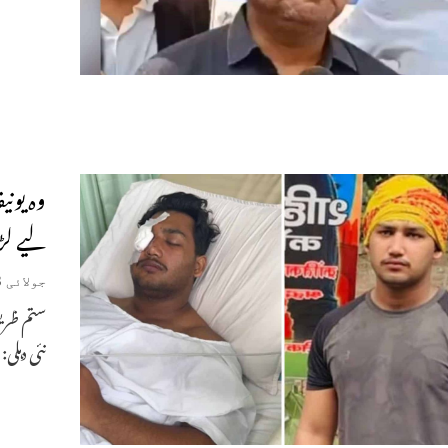
وہ یونی
لیے لڑ
جولائی 23, 2026
ستم ظریف
نئی دہلی: 20 جولائی کو چلو سنسد طلباء کے احتجاج میں حصہ لینے والے 19