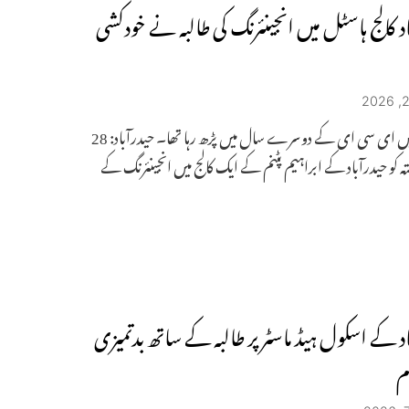
د کالج ہاسٹل میں انجینئرنگ کی طالبہ نے خودکشی
وہ کالج میں ای سی ای کے دوسرے سال میں پڑھ رہا تھا۔ حیدرآباد: 28
ہ کو حیدرآباد کے ابراہیم پٹنم کے ایک کالج میں انجینئرنگ کے
د کے اسکول ہیڈ ماسٹر پر طالبہ کے ساتھ بدتمیزی
م