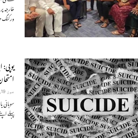
خارجہ پر
ورکنگ 
امتحان
جون 19, 2026
پہلے اپنے