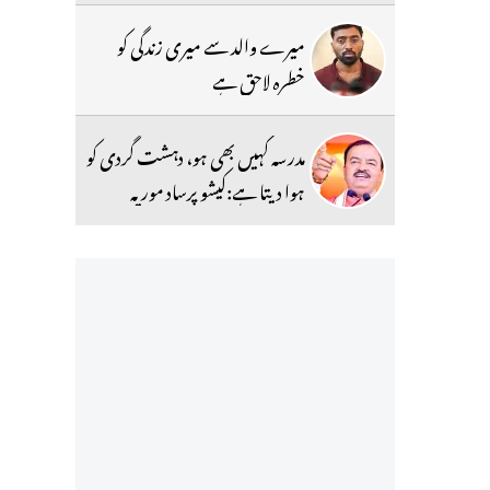
میرے والد سے میری زندگی کو
خطرہ لاحق ہے
مدرسہ کہیں بھی ہو، دہشت گردی کو
ہوا دیتا ہے:کیشو پرساد موریہ