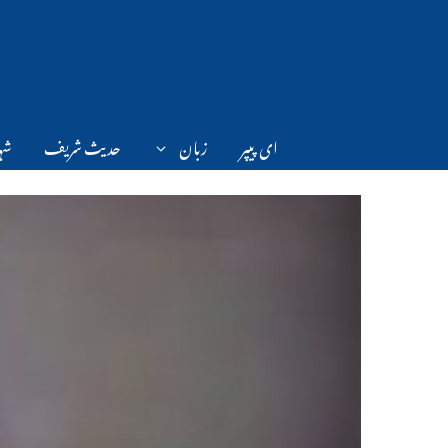
Ski
t
conten
ای پیپر
زبان
حدیث شریف
شہر