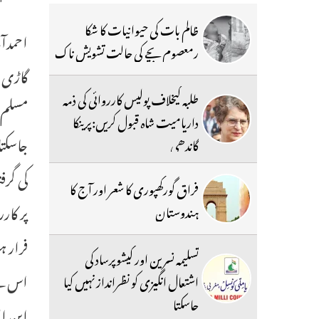
ظالم بات کی حیوانیات کا شکا
رمعصوم بچے کی حالت تشویش ناک
گاڑی ک
طلبہ کیخلاف پولیس کارروائی کی ذمہ
مسلم ش
داریامیت شاہ قبول کریں:پرینکا
جاسکتا
گاندھی
کی گرف
فراق گورکھپوری کا شعر اور آج کا
پر کار
ہندوستان
تسلیمہ نسرین اور کیشوپرساد کی
اس کے 
اشتعال انگیزی کو نظرانداز نہیں کیا
جاسکتا
این ا