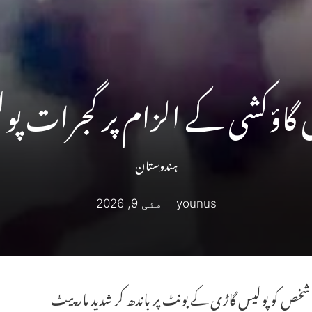
یں گاؤکشی کے الزام پر گجرات پول
ہندوستان
younus
مئی 9, 2026
خص کو پولیس گاڑی کے بونٹ پر باندھ کر شدید مارپیٹ