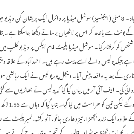
احمدآباد ۔ 8 مئی (ایجنسیز) سوشل میڈیا پر وائرل ایک پریشان کن و
ے بونٹ سے باندھ کر اس پر لاٹھیاں برساتے دیکھا جاسکتا ہے۔ بتا
خص کو گرفتار کیا۔ سوشل میڈیا پلیٹ فام ایکس پر ویڈیو کلپ میں مل
 ہے جبکہ پولیس والے اسے پیٹ رہے ہیں۔ احمدآباد کے علاقہ ویجل پ
تاری کے بعد یہ واقعہ پیش آیا۔ ویجل پور پولیس نے ایک رہائشی سو
روائی کی۔ ایف آئی آر میں بیان کیا گیا کہ پولیس نے جھاڑیوں سے کٹی ہوئ
علاوہ ایک زندہ بچھڑا، تیز دھاری چاقو، آٹو رکشہ، نمبر پلیٹ سے 
یس، گجرات تحفظ مویشیان قانون کے تحت مقدمہ درج کرتے ہو