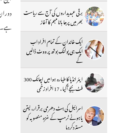
دوران 
برقی عہدیداروں کی آج سے ریاست
بھر میں پرجا باٹا مہم کا آغاز
ہے۔
ایک خاندان کے تمام افراد اب
ایک ہی پولنگ بوتھ پر ووٹ ڈالیں
گے
ایئر انڈیا کا طیارہ ہوا میں اچانک 300
فٹ نیچے آگیا ، 17 افراد زخمی
اسرائیل کی ہٹ دھرمی برقرار، نیتن
یاہونے ٹرمپ کے غزہ منصوبہ کو
مستردکردیا