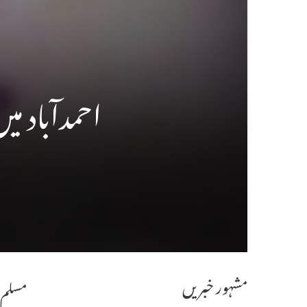
احمدآباد م
مشہور خبریں
مسلم ش