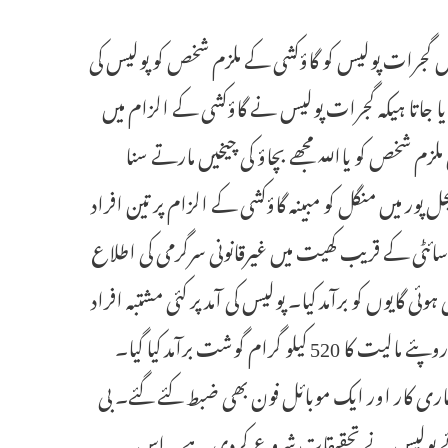
یڈیو میں گجرات پولیس کو گاؤکشی کے ملزم شخص کو پولیس کی
یا جاتا ہیکہ گجرات پولیس نے گاؤکشی کے الزام میں
زم شخص کو یااللہ مجھے بچاؤ کی چیخیں مارتے سنا
ور میں منگل کو مبینہ گاؤکشی کے الزام پر تین افراد
سائٹی کے قریب کھیت میں غیرقانونی سرگرمی کی اطلاع
ی گایوں کو برآمد کیا۔ پولیس کی آمد پر کئی مشتبہ افراد
فرار ہوگئے لیکن تین کو حراست میں لیا گیا۔ بتایا گیا کہ وہاں سے 1.56 لاکھ روپئے مالیت کا 520 کیلو گرام گوشت برآمد کیا گیا۔
عاری کار اور ایک موبائل فون بھی ضبط کئے گئے۔ بی
ئے پولیس نے تحقیقات شروع کردی ہے۔ اس