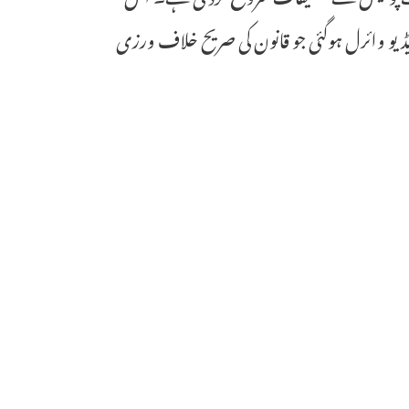
ڈیو وائرل ہوگئی جو قانون کی صریح خلاف ورزی