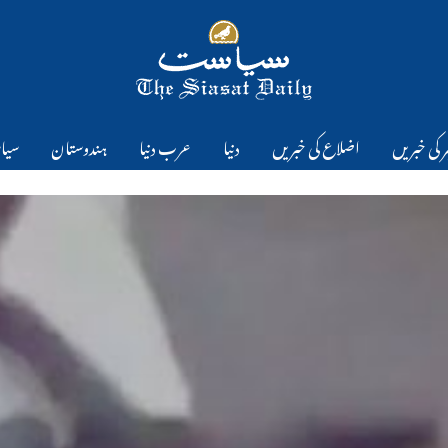
 کی خبریں
اضلاع کی خبریں
دنیا
عرب دنیا
ہندوستان
سیا