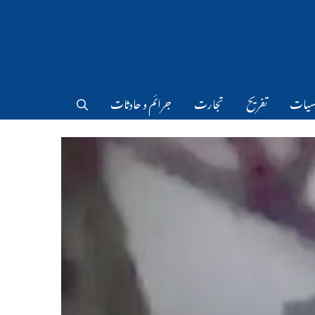
سیات
تفریح
تجارت
جرائم و حادثات