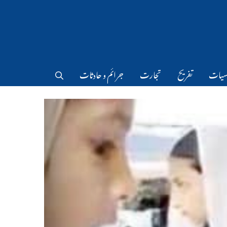
سیات
تفریح
تجارت
جرائم و حادثات