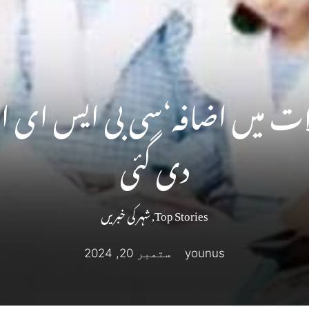
کلات میں اضافہ‘سی بی ایس ای 
دی گئی
Top Stories
,
شہر کی خبریں
younus
ستمبر 20, 2024