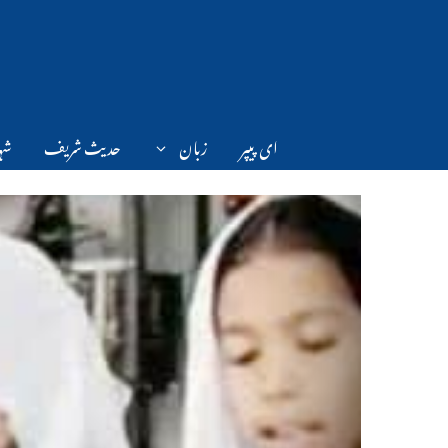
Ski
t
conten
ای پیپر
زبان
حدیث شریف
شہر