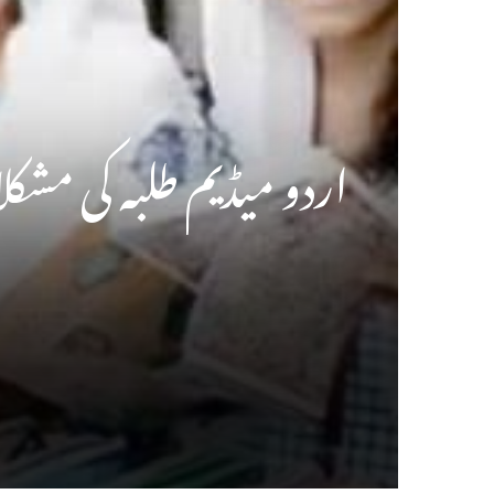
اردو میڈیم طلبہ کی مش