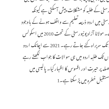
یورسٹی کے طلبہ کو مشکلات پیش آسکتی ہے کیونکہ
رسٹی میں اردو ذریعہ تعلیم سے واقف ہونے کے باوجود
سنٹرل بورڈ آف سکنڈری ایجوکیشن نے جو فیصلہ کیا ، وہ باعث حیرت ہے۔ مولانا آزاد یونیورسٹی کے تحت 2010 میں اسکولس
قائم کئے گئے جن میں امتحانی پرچہ جات انگلش ، ہندی اور اردو میں 2020 تک سربراہ کئے جاتے رہے۔ 2021 سے اچانک اردو
ں تک طلبہ اردو میں ہی سوالات کا جواب لکھتے رہے
لہ پر حیرت اور افسوس کا اظہار کیا۔ پالیسی میں
 مستقبل خطرہ میں پڑ سکتا ہے۔1