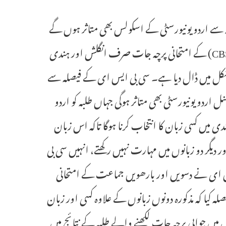
 سے اردو یونیورسٹی کے اسکولس بھی متاثر ہوں گے
حیدرآباد 19 ستمبر (سیاست نیوز) سنٹرل بورڈ آف سکنڈری ایجوکیشن (CBSE) کے امتحانی پرچہ جات صرف انگلش اور ہندی
مشکل میں ڈال دیا ہے۔ سی بی ایس ای کے فیصلہ سے
نل اردو یونیورسٹی بھی متاثر ہوگی جہاں طلبہ کو اردو
ی میں کسی زبان کا انتخاب کرنا ہوگا تاکہ اس زبان
 دیگر دو زبانوں میں مہارت نہیں رکھتے، انہیں سی بی
ای نے دسویں اور بارھویں جماعت کے امتحانی
کیا کہ مذکورہ دونوں زبانوں کے علاوہ کسی اور زبان
نوں میں جوابی پرچہ جات لکھنے والے طلبہ کے نتائج میں