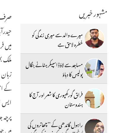
مشہور خبریں
صرف ا
میرے والد سے میری زندگی کو
میں ف
خطرہ لاحق ہے
ملک بھ
مساجد سے لاؤڈ اسپیکر ہٹانے بنگال
زبان م
پولیس کا دباؤ
کے امت
فراق گورکھپوری کا شعر اور آج کا
ایس ا
ہندوستان
پرچہ ج
راہول گاندھی کے ’’چھاتروں کی
میں جو