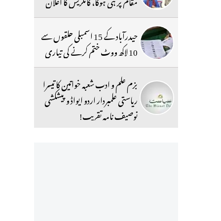
مقام پر ہی ہوگا، کانگریس کا اعلان
حیدرآباد کے 15 اسمبلی حلقوں سے
10 لاکھ ووٹ ختم کرنے کی تیاری
بزم علم و ادب شعبہ خواتین کا تیسرا
ریاستی علمبردار اردو ایواڈ و پیشکشی
توصیف نامہ تقریب!