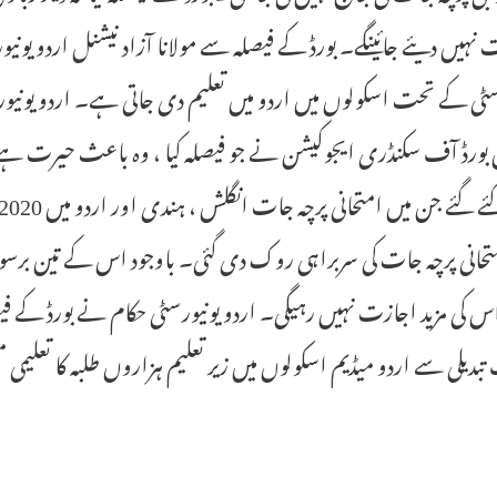
 نہیں دیئے جائینگے۔ بورڈ کے فیصلہ سے مولانا آزاد نیشنل اردو یون
سٹی کے تحت اسکولوں میں اردو میں تعلیم دی جاتی ہے۔ اردو یونیو
تحانی پرچہ جات کی سربراہی روک دی گئی۔ باوجود اس کے تین برسو
س کی مزید اجازت نہیں رہیگی۔ اردو یونیورسٹی حکام نے بورڈ کے فیص
تبدیلی سے اردو میڈیم اسکولوں میں زیر تعلیم ہزاروں طلبہ کا تعلیمی