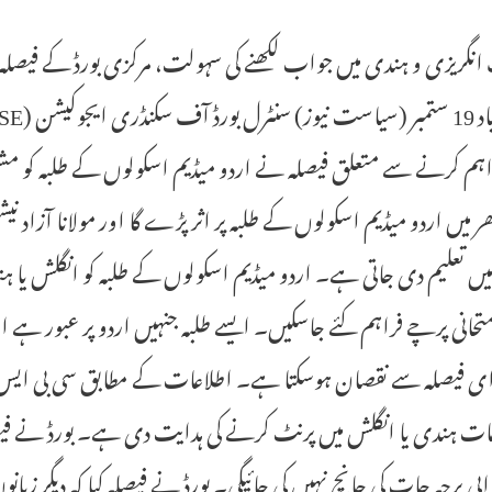
نگریزی و ہندی میں جواب لکھنے کی سہولت، مرکزی بورڈ کے فیصلہ
راہم کرنے سے متعلق فیصلہ نے اردو میڈیم اسکولوں کے طلبہ کو 
ر میں اردو میڈیم اسکولوں کے طلبہ پر اثر پڑے گا اور مولانا آزاد نیش
یں تعلیم دی جاتی ہے۔ اردو میڈیم اسکولوں کے طلبہ کو انگلش یا ہند
حانی پرچے فراہم کئے جاسکیں۔ ایسے طلبہ جنہیں اردو پر عبور ہے اور
ی فیصلہ سے نقصان ہوسکتا ہے۔ اطلاعات کے مطابق سی بی ایس 
ات ہندی یا انگلش میں پرنٹ کرنے کی ہدایت دی ہے۔ بورڈ نے فیصلہ 
ابی پرچہ جات کی جانچ نہیں کی جائیگی۔ بورڈ نے فیصلہ کیا کہ دیگر زبا