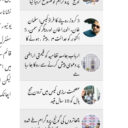
گونج‘‘ پروگرام کو منسوخ کردیا گیا
نشانات
3 کروڑ روپئے کا فراڈ کیس: سلمان
یونیور
خان، الویرا خان اوردیگر کو سمن، 5
اکتوبر کو عدالت میں پیش ہونے کا
حکم
ارباب جامعہ نظامیہ کو قیمتی اراضی
پر دعوی پیش کرنے سے روکا جا رہا
میں ام
ہے
لیکن ا
عصمت ریزی کیس میں ترون تیج
اچانک 
پال کو 10 سال قید
چھاتروں کی گونج،پروگرام طے شدہ