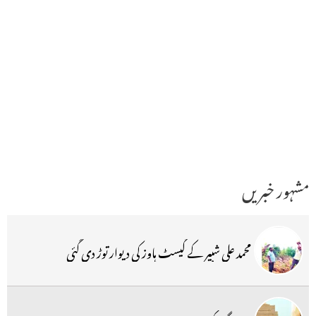
مشہور خبریں
محمد علی شبیر کے گیسٹ ہاوز کی دیوار توڑ دی گئی