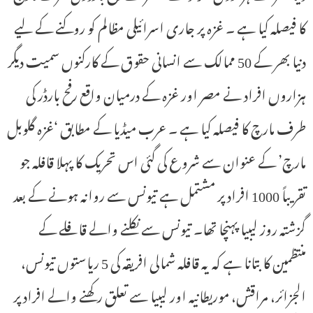
کا فیصلہ کیا ہے ۔ غزہ پر جاری اسرائیلی مظالم کو روکنے کے لیے
دنیا بھر کے 50 ممالک سے انسانی حقوق کے کارکنوں سمیت دیگر
ہزاروں افراد نے مصر اور غزہ کے درمیان واقع رفح بارڈر کی
طرف مارچ کا فیصلہ کیا ہے ۔ عرب میڈیا کے مطابق ‘غزہ گلوبل
مارچ’ کے عنوان سے شروع کی گئی اس تحریک کا پہلا قافلہ جو
تقریباً 1000 افراد پر مشتمل ہے تیونس سے روانہ ہونے کے بعد
گزشتہ روز لیبیا پہنچا تھا۔ تیونس سے نکلنے والے قافلے کے
منتظمین کابتانا ہے کہ یہ قافلہ شمالی افریقہ کی 5 ریاستوں تیونس،
الجزائر، مراقش، موریطانیہ اور لیبیا سے تعلق رکھنے والے افراد پر