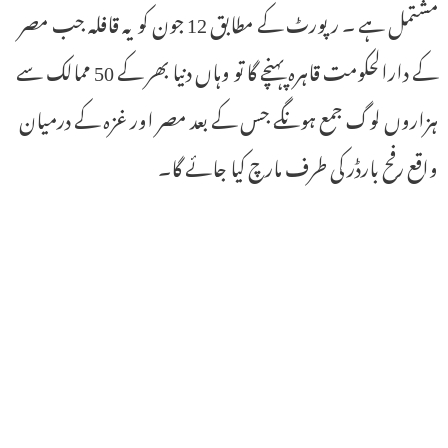
مشتمل ہے ۔ رپورٹ کے مطابق 12 جون کو یہ قافلہ جب مصر
کے دارالحکومت قاہرہ پہنچے گا تو وہاں دنیا بھر کے 50 ممالک سے
ہزاروں لوگ جمع ہونگے جس کے بعد مصر اور غزہ کے درمیان
واقع رفح بارڈر کی طرف مارچ کیا جائے گا۔