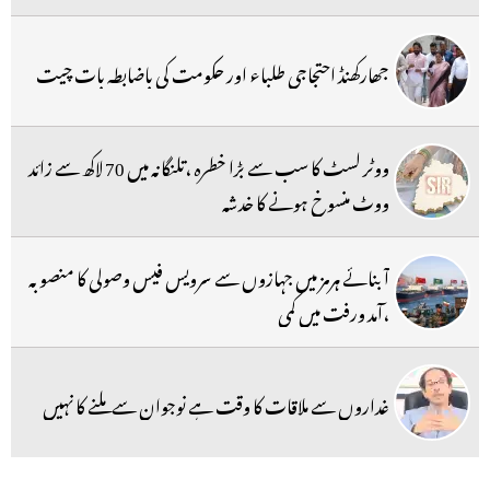
جھارکھنڈ احتجاجی طلباء اور حکومت کی باضابطہ بات چیت
ووٹر لسٹ کا سب سے بڑا خطرہ ،تلنگانہ میں 70 لاکھ سے زائد
ووٹ منسوخ ہونے کا خدشہ
آبنائے ہرمز میں جہازوں سے سرویس فیس وصولی کا منصوبہ
،آمد ورفت میں کمی
غداروں سے ملاقات کا وقت ہے نوجوان سے ملنے کا نہیں