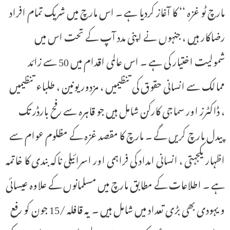
مارچ ٹو غزہ ‘‘ کا آغاز کردیا ہے ۔ اس مارچ میں شریک تمام افراد
رضاکار ہیں ، جنہوں نے اپنی مدد آپ کے تحت اس میں
شمولیت اختیار کی ہے ۔ اس عالمی اقدام میں 50 سے زائد
ممالک سے انسانی حقوق کی تنظیمیں ، مزدور یونین ، طلباء تنظیمیں
، ڈاکٹرز اور سماجی کارکن شامل ہیں جو قاہرہ سے رفح بارڈر تک
پیدل مارچ کریں گے ۔ مارچ کا مقصد غزہ کے مظلوم عوام سے
اظہار یکجہتی ، انسانی امداد کی فراہمی اور اسرائیلی ناکہ بندی کا خاتمہ
ہے ۔ اطلاعات کے مطابق مارچ میں مسلمانوں کے علاوہ عیسائی
و یہودی بھی بڑی تعداد میں شامل ہیں ۔ یہ قافلہ /15 جون کو رفع