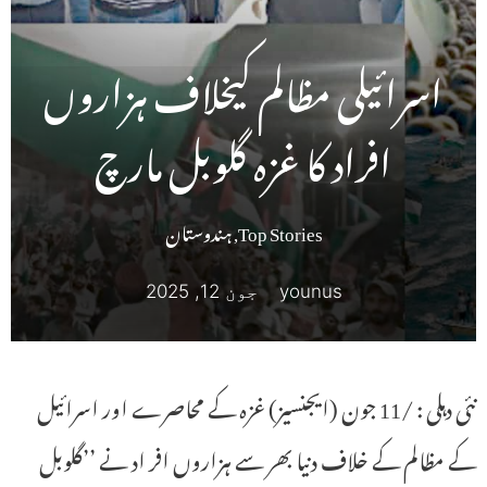
اسرائیلی مظالم کیخلاف ہزاروں
افراد کا غزہ گلوبل مارچ
Top Stories
,
ہندوستان
younus
جون 12, 2025
نئی دہلی : /11 جون (ایجنسیز) غزہ کے محاصرے اور اسرائیل
کے مظالم کے خلاف دنیا بھر سے ہزاروں افر اد نے ’’گلوبل