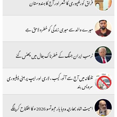
فراق گورکھپوری کا شعر اور آج کا ہندوستان
میرے والد سے میری زندگی کو خطرہ لاحق ہے
ٹرمپ ایران جنگ کے خطرناک جال میں پھنس گئے
تلنگانہ میں آج سے آٹو، کیب ، لاری اور ایپ پر مبنی ڈیلیوری
سرویس بند
امیت شاہ بھارتیہ ودیا پار مہوتسو 2026ء کا افتتاح کرینگے