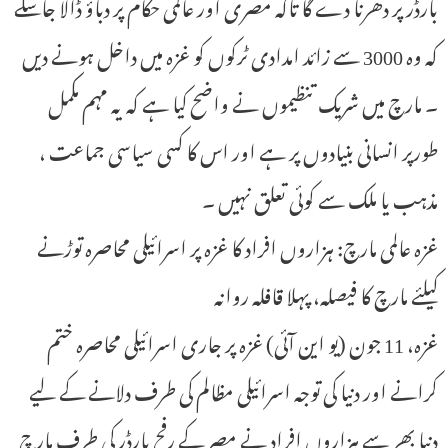
بارڈر پر دھرنا دے گا تاکہ مصری اور عالمی حکام پر دباؤ ڈالا جاسکے
کہ وہ 3000 سے زائد امدادی ٹرکوں کو غزہ میں داخل ہونے دیں
۔ مارچ میں شریک تنظیموں نے واضح کیا ہے کہ یہ مہم مکمل
طورپر انسانی بنیادوں پر ہے اور اس کا کسی سیاسی جماعت ،
مذہب یا ملک سے کوئی تعلق نہیں ۔
غزہ عالمی مارچ: ہزاروں افراد کا غزہ پر اسرائیلی محاصرہ توڑنے
کیلئے مارچ کا فیصلہ، پہلا قافلہ روانہ
غزہ، 11 جون (یو این آئی) غزہ پر جاری اسرائیلی محاصرہ ختم
کرانے اور دنیا کی توجہ اسرائیلی مظالم کی طرف دلانے کے لیے
دنیا بھر سے ہزاروں افراد نے مصر کے رفح بارڈر کی طرف مارچ