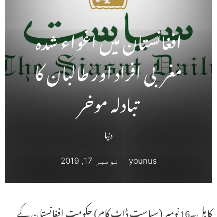
افغانستان میں اغواء شدہ
مغربی افراد اور طالبان کا
تبادلہ موخر
دنیا
younus
نومبر 17, 2019
کابل۔16 نومبر (سیاست ڈاٹ کام) حکومت افغانستان کے