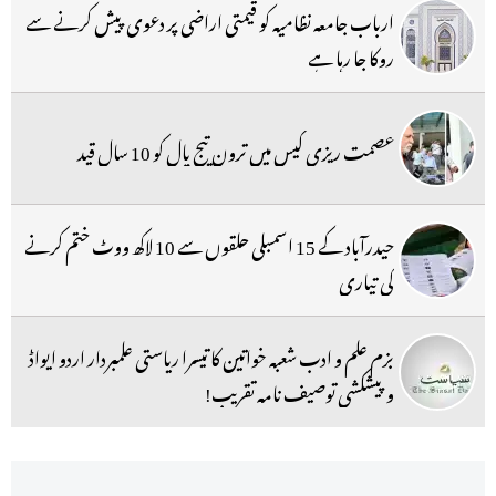
ارباب جامعہ نظامیہ کو قیمتی اراضی پر دعوی پیش کرنے سے
روکا جا رہا ہے
عصمت ریزی کیس میں ترون تیج پال کو 10 سال قید
حیدرآباد کے 15 اسمبلی حلقوں سے 10 لاکھ ووٹ ختم کرنے
کی تیاری
بزم علم و ادب شعبہ خواتین کا تیسرا ریاستی علمبردار اردو ایواڈ
و پیشکشی توصیف نامہ تقریب!