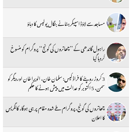
مساجد سے لاؤڈ اسپیکر ہٹانے بنگال پولیس کا دباؤ
راہول گاندھی کے ’’چھاتروں کی گونج‘‘ پروگرام کو منسوخ
کردیا گیا
3 کروڑ روپئے کا فراڈ کیس: سلمان خان، الویرا خان اوردیگر کو
سمن، 5 اکتوبر کو عدالت میں پیش ہونے کا حکم
چھاتروں کی گونج،پروگرام طے شدہ مقام پر ہی ہوگا، کانگریس
کا اعلان