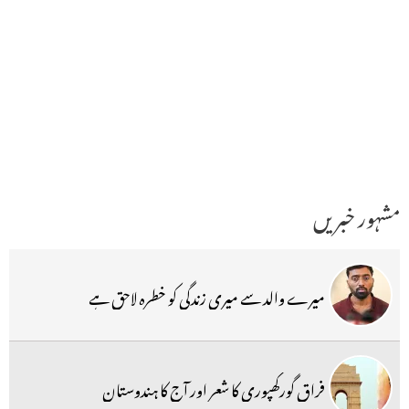
مشہور خبریں
میرے والد سے میری زندگی کو خطرہ لاحق ہے
فراق گورکھپوری کا شعر اور آج کا ہندوستان