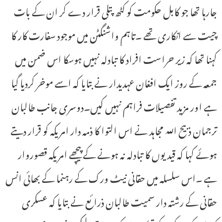
جارہا تھا جو کابل حکومت کو کٹھ پتلی قرار دے کر ان کے بات
چیت سے انکاری تھے ۔تاہم واشنگٹن میں موجود سفارت کار کا
کہنا تھا کہ زیر حراست افراد کا تبادلہ نہیں ہوسکا اس ضمن میں
جمعہ کے روز ایک افغان عہدیدار نے بتایا کہ اسے موخر کردیا گیا
ہے اور مزید تفصیلات فراہم نہیں کیں۔دوسری جانب طالبان
ترجمان ذبیح اللہ مجاہد نے اس التوا کا ذمہ دار امریکہ کو قرار دیتے
ہوئے کہا کہ قیدیوں کا تبادلہ نہ ہونے کے پیچھے امریکہ قصوروار
ہے ۔اس سلسلہ میں حقانی نیٹ ورک کے رہنما کے بھائی انس
حقانی کے رشتہ دار سمیت طالبان ذرائع نے بتایا کہ عسکری