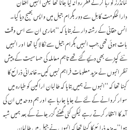
کمانڈرز کو رہا کر کے قطر روانہ کیا جانا تھا لیکن انہیں افغان
دارالحکومت کابل سے دور بگرام جیل میں واپس بھیج دیا گیا۔
انس حقانی کے رشتہ دار نے بتایا کہ ‘‘ہماری ان سے اس وقت
بات ہوئی تھی جب انہیں بگرام جیل سے نکالا گیا تھا اور انہیں
نئے کپڑے بھی دئیے گئے تھے تاہم معاملہ کی حساسیت کے پیش
نظر انہوں نے مزید معلومات فراہم نہیں کیں۔خاندانی ذرائع کا
کہنا تھا کہ ‘‘انہوں نے ہمیں بتایا کہ طالبان اراکین کو طیارہ میں
سوار کروانے کے لئے لے جایا جارہا ہے اور ہم دوحہ میں ان کی
آمد کا انتظار کرتے رہے لیکن کئی گھنٹے گزر جانے کے بعد ہمیں شبہ
ہوا’’۔مزید ذرائع کا کہنا تھا کہ انہوں نے جیل میں طالبان