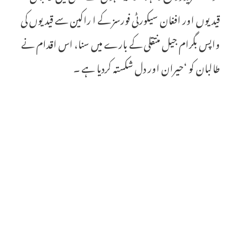
قیدیوں اور افغان سیکورٹی فورسز کے ا راکین سے قیدیوں کی
واپس بگرام جیل منتقلی کے بارے میں سنا، اس اقدام نے
طالبان کو ‘حیران اور دل شکستہ کردیا ہے ۔