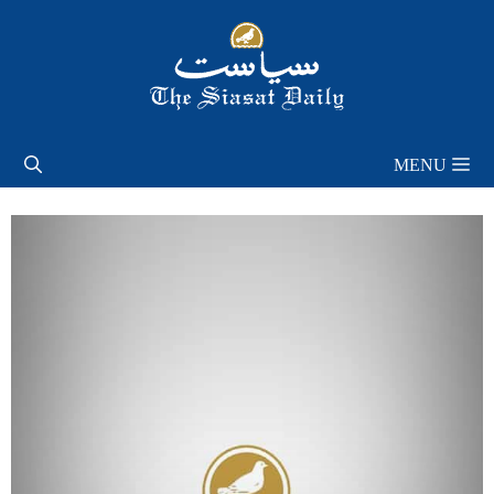
Skip
to
content
MENU