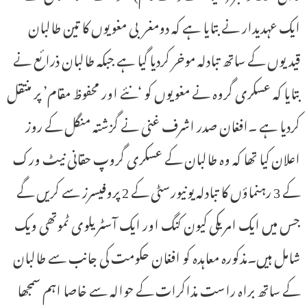
ایک عہدیدار نے بتایا ہے کہ دومغربی مغویوں کا تین طالبان
قیدیوں کے ساتھ تبادلہ موخر کردیا گیا ہے جبکہ طالبان ذرائع نے
بتایا کہ عسکری گروہ نے مغویوں کو ‘نئے اور محفوظ مقام’ پر منتقل
کردیا ہے ۔افغان صدر اشرف غنی نے گزشتہ منگل کے روز
اعلان کیا تھا کہ وہ طالبان کے عسکری گروپ حقانی نیٹ ورک
کے 3 رہنماؤں کا تبادلہ یونیورسٹی کے 2 پروفیسرز سے کریں گے
جس میں ایک امریکی کیون کنگ اور ایک آسٹریلوی ٹموتھی ویک
شامل ہیں۔مذکورہ معاہدہ کو افغان حکومت کی جانب سے طالبان
کے ساتھ براہ راست مذاکرات کے حوالہ سے خاصا اہم سمجھا