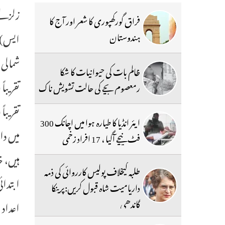
فراق گورکھپوری کا شعر اور آج کا
ہندوستان
ظالم بات کی حیوانیات کا شکا
رمعصوم بچے کی حالت تشویش ناک
ایئر انڈیا کا طیارہ ہوا میں اچانک 300
میں دا
فٹ نیچے آگیا ، 17 افراد زخمی
ہیں، خ
طلبہ کیخلاف پولیس کارروائی کی ذمہ
داریامیت شاہ قبول کریں:پرینکا
گاندھی
اعداد 