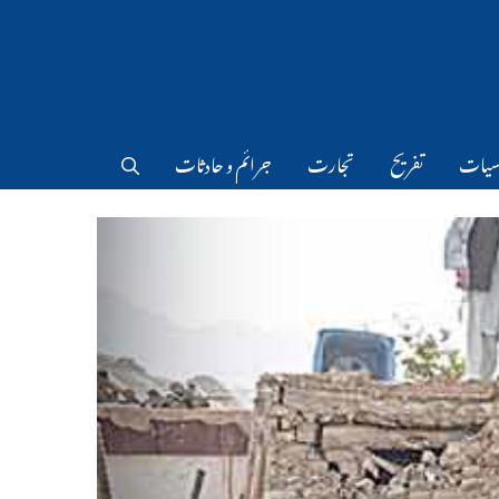
سیات
تفریح
تجارت
جرائم و حادثات