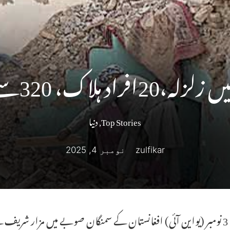
 ہلاک، 320سے زائد زخمی
Top Stories
,
دنیا
zulfikar
نومبر 4, 2025