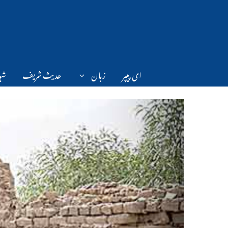
Ski
t
conten
ای پیپر
زبان
حدیث شریف
شہر