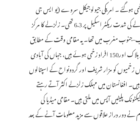
س کے نتیجے میں 20 افراد ہلاک اور 320 سے زائد زخمی ہوگئے ۔ امریکی جیولوجیکل سروے (یو ایس جی
ایس) کے مطابق مقامی وقت کے مطابق تقریباً 12:59 پر آنے والے زلزلے کی شدت ریکٹر اسکیل پر 6.3 تھی۔ زلزلے کا مرکز
کے قریب خلم سے تقریباً 22 کلومیٹر (14 میل) مغرب-جنوب مغرب میں تھا۔یہ مقامی وقت کے مطابق
تقریباً 12:59 بجے آیا جو 28 کلومیٹر کی گہرائی میں تھا۔مزار شریف میں 7 افراد ہلاک اور150 افراد زخمی ہوئے ہیں، جہاں کی آبادی
نکڑوں زخمیوں کو مزار شریف اور گردونواح کے اسپتالوں
ئی ہیں۔ افغانستان میں مہلک زلزلے اکثر آتے رہتے
ٹونک پلیٹیں آپس میں ملتی ہیں۔ مقامی میڈیا کی
 بتائی گئی تھی لیکن بعد میں حکام نے دور دراز علاقوں سے مزید معلومات آنے کے بعد