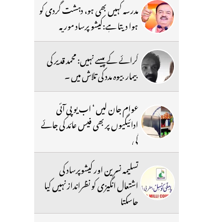
مدرسہ کہیں بھی ہو، دہشت گردی کو
ہوا دیتا ہے:کیشو پرساد موریہ
کرائے کے پیسے نہیں: محمد قدیر کی
بیمار بیوہ مدد کی تلاش میں ۔
عوام جان لیں ‘ اب یو پی آئی
ادائیگیوں پر بھی فیس عائد کی جائے
گی
تسلیمہ نسرین اور کیشوپرساد کی
اشتعال انگیزی کو نظرانداز نہیں کیا
جاسکتا