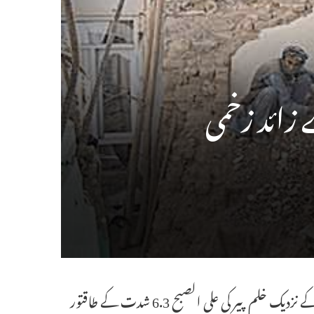
کابل، 3 نومبر (یواین آئی) افغانستان کے سمنگان صوبے میں مزار شریف کے نزدیک خلم پیر کی علی الصبح 6.3 شدت کے طاقتور