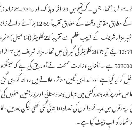
زلزلے سے لرز اُٹھا، ج
شمالی شہر مزار شریف 
تقریباً 523000 ہے ۔ افغان وزارت صحت نے تصدیق کی ہے کہ سی
خل کرایا گیا ہے اور امدادی ٹیمیں متاثرہ علاقے میں روانہ کر دی گ
اص طور پر کوہ ہندوکش میں جہاں ہندوستانی اور یوریشین خطوں کی ٹیک
ابتدائی رپورٹوں میں مرنے والوں کی تعداد 10
و شمار کو اپ ڈیٹ کیا ہے ۔