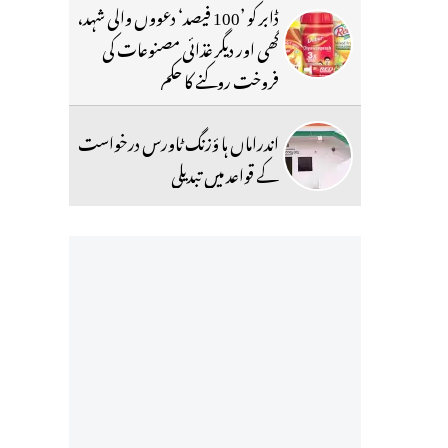
ڈابر کو ’100 فیصد‘ دعووں والی شہد،
گھی اور دیگر غذائی مصنوعات کی
فروخت روکنے کا حکم
اندراماں ہا ؤزنگ ٹاورس درخواست
کے قواعد میں تبدیلی