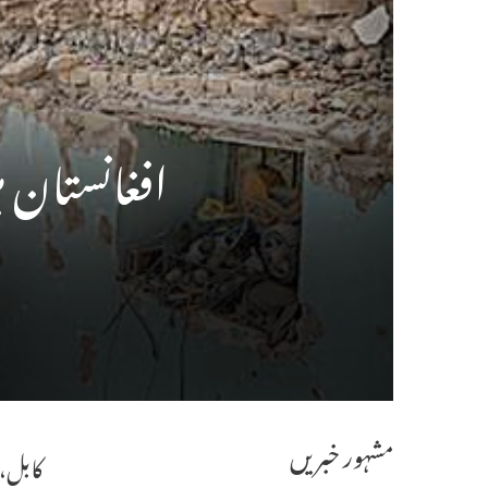
افغانستان میں زلزلہ،20افراد
مشہور خبریں