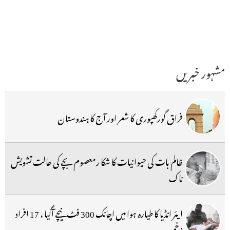
مشہور خبریں
فراق گورکھپوری کا شعر اور آج کا ہندوستان
ظالم بات کی حیوانیات کا شکا رمعصوم بچے کی حالت تشویش
ناک
ایئر انڈیا کا طیارہ ہوا میں اچانک 300 فٹ نیچے آگیا ، 17 افراد
زخمی