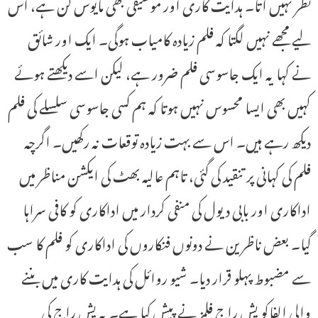
نظر نہیں آتا۔ ہدایت کاری اور موسیقی بھی مایوس کن ہے، اس
لیے مجھے نہیں لگتا کہ فلم زیادہ کامیاب ہوگی۔ ایک اور شائق
نے کہا یہ ایک جاسوسی فلم ضرور ہے، لیکن اسے دیکھتے ہوئے
کہیں بھی ایسا محسوس نہیں ہوتا کہ ہم کسی جاسوسی سلسلے کی فلم
دیکھ رہے ہیں۔ اس سے بہت زیادہ توقعات نہ رکھیں۔ اگرچہ
فلم کی کہانی پر تنقید کی گئی، تاہم عالیہ بھٹ کی ایکشن مناظر میں
اداکاری اور بابی دیول کی منفی کردار میں اداکاری کو کافی سراہا
گیا۔ بعض ناظرین نے دونوں فنکاروں کی اداکاری کو فلم کا سب
سے مضبوط پہلو قرار دیا۔ شیو روائل کی ہدایت کاری میں بننے
والی الفاکو یش راج فلمز نے پیش کیا ہے۔ یہ یش راج کی