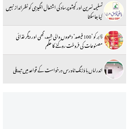
تسلیمہ نسرین اور کیشوپرساد کی اشتعال انگیزی کو نظرانداز نہیں
کیا جاسکتا
ڈابر کو ’100 فیصد‘ دعووں والی شہد، گھی اور دیگر غذائی
مصنوعات کی فروخت روکنے کا حکم
اندراماں ہا ؤزنگ ٹاورس درخواست کے قواعد میں تبدیلی