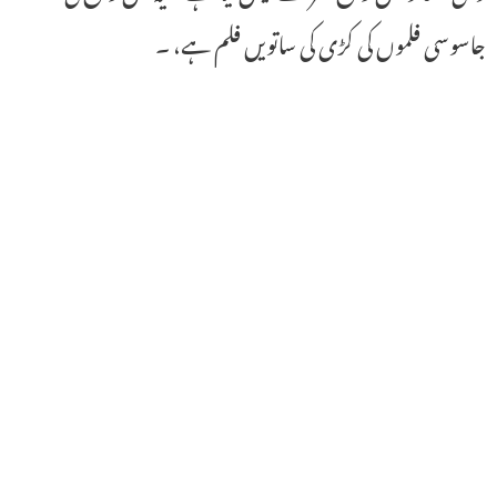
جاسوسی فلموں کی کڑی کی ساتویں فلم ہے، ۔