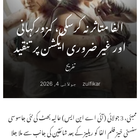
الفا متاثر نہ کرسکی، کمزورکہانی
اور غیر ضروری ایکشن پر تنقید
تفریح
zulfikar
جولائی 4, 2026
ممبئی، 3 جولائی (آئی اے این ایس) عالیہ بھٹ کی نئی جاسوسی
سنسنی خیز فلم الفا کو ریلیز کے بعد شائقین کی جانب سے ملا جلا