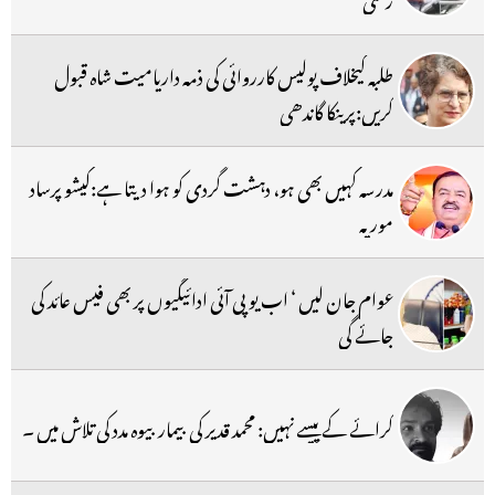
طلبہ کیخلاف پولیس کارروائی کی ذمہ داریامیت شاہ قبول
کریں:پرینکا گاندھی
مدرسہ کہیں بھی ہو، دہشت گردی کو ہوا دیتا ہے:کیشو پرساد
موریہ
عوام جان لیں ‘ اب یو پی آئی ادائیگیوں پر بھی فیس عائد کی
جائے گی
کرائے کے پیسے نہیں: محمد قدیر کی بیمار بیوہ مدد کی تلاش میں ۔