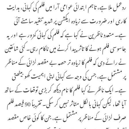
ردعمل ملا ہے، تاہم ابتدائی عوامی آرا میں فلم کی کہانی، ہدایت
کاری اور ضرورت سے زیادہ ایکشن پر شدید تنقید سامنے آئی
ہے۔ متعدد ناظرین نے کہا ہے کہ فلم کی کہانی کمزور ہے اور یہ
جاسوسی فلم ہونے کا تاثر پیدا کرنے میں ناکام رہی۔ کئی شائقین
نے رائے دی کہ فلم کا زیادہ تر حصہ بے مقصد لڑائی کے مناظر
پر مشتمل ہے، جس کی وجہ سے کہانی اپنی اہمیت کھو بیٹھتی
ہے۔ ایک ناظر نے کہا فلم کا نام دیکھ کر بڑی توقعات کے ساتھ
آیا تھا، لیکن کہانی بالکل متاثر نہیں کر سکی۔ تقریباً 90 فیصد فلم
صرف لڑائی کے مناظر پر مشتمل ہے، جن کا کوئی خاص مقصد