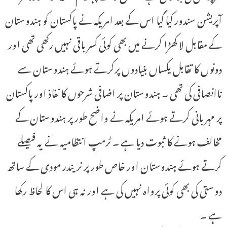
آپریشن سندور کیا گیا اس کے بعد امریکہ نے پاکستان کو ہندوستان
کے مقابل لا کھڑا کرنے میں بھی کوئی کسر باقی نہیں رکھی تھی اور
دونوں کا تقابل یکساں بنیادوں پرکرتے ہوئے ہندوستان سے
ناانصافی کی تھی ۔ ہندوستان پر اضافی شرحوں کا نفاذ اور پاکستان
پر مہربانی کرتے ہوئے امریکہ نے واضح طور پر ہندوستان کے
مخالف ہونے کا ثبوت دیا ہے ۔ ٹرمپ انتظامیہ نے یہ فیصلے
کرتے ہوئے ہندوستان اور خاص طور پر نریندر مودی کے ساتھ
دوستی کی بھی کوئی پرواہ نہیں کی ہے اور نہ ہی اس کا لحاظ رکھا
ہے ۔