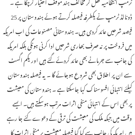
ٹرمپ انتظامیہ کھل کر مخالف ہند موقف اختیار کرچکا ہے ۔
ڈونالڈ ٹرمپ نے یکطرفہ فیصلہ کرتے ہوئے ہندوستان پر 25
فیصد شرحیں عائد کردی ہیں۔ ہندوستانی مصنوعات کی اب امریکہ
میں فروخت پر نہ صرف بھاری شرحیں ادا کرنی ہونگی بلکہ امریکہ
کی جانب سے جرمانے بھی عائد کردئے گئے ہیں اور یکم اگسٹ
سے ان پر اطلاق بھی شروع ہوجائے گا ۔ یہ فیصلہ ہندوستان
کیلئے انتہائی افسوسناک کہا جاسکتا ہے ۔ ہندوستان کی معیشت
پر بھی اس کے انتہائی منفی اثرات مرتب ہوسکتے ہیں۔ ایسے
وقت میں جبکہ ملک کی معیشت کی ترقی کے دعوے کئے جا رہے
ہیں امریکہ کی جانب سے کیا گیا فیصلہ معیشت پر منفی اثرات کا