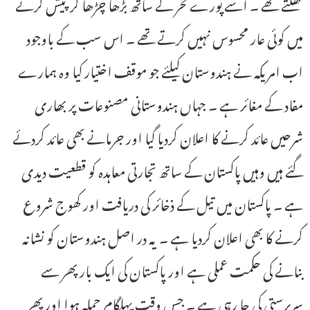
تھکتے تھے ۔ اسے پورے فخر کے ساتھ بڑھا چڑھا کر پیش کرنے
میں کوئی عار محسوس نہیں کرتے تھے ۔ اس سب کے باوجود
اب امریکہ نے ہندوستان کیلئے جو موقف اختیار کیا وہ ہمارے
مفاد کے مغائر ہے ۔ جہاں ہندوستانی مصنوعات پر بھاری
شرحیں عائد کرنے کا اعلان کردیا گیا اور جرمانے بھی عائد کردئے
گئے ہیں وہیں پاکستان کے ساتھ تجارتی معاہدہ کو قطعیت دیدی
ہے ۔ پاکستان میں تیل کے ذخائر کی دریافت اور کھوج شروع
کرنے کا بھی اعلان کردیا ہے ۔ یہ در اصل ہندوستان کو نشانہ
بنانے کی حکمت عملی ہے اور پاکستان کی ایک بار پھر سے
سرپرستی کی جا رہی ہے ۔ جس وقت پہلگام حملہ ہوا اور پھر