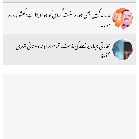
مدرسہ کہیں بھی ہو، دہشت گردی کو ہوا دیتا ہے:کیشو پرساد
موریہ
تجارتی جہاز پر حملے کی مذمت، تمام 13ہندوستانی شہری
محفوظ