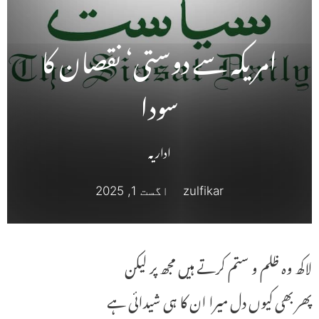
امریکہ سے دوستی‘ نقصان کا
سودا
اداریہ
zulfikar
اگست 1, 2025
لاکھ وہ ظلم و ستم کرتے ہیں مجھ پر لیکن
پھر بھی کیوں دل میرا ان کا ہی شیدائی ہے