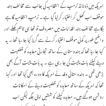
امریکہ میں ڈونالڈ ٹرمپ کے انتظامیہ کی جانب سے مخالف ہند
موقف اب کھل کر اختیار کرلیا گیا ہے ۔ ٹرمپ انتظامیہ گاہے
بگاہے مخالف ہند اقدامات میں مصروف تو تھا ہی تاہم کھلے اور
واضح طور پر کوئی موقف اختیار کرنے سے گریز کیا جا رہا تھا ۔ یہ
کہا جا رہا تھا کہ ہندوستان کے ساتھ تجارتی معاہدہ کو قطعیت
دینے کیلئے بات چیت کی جا رہی ہے ۔ یہ بات چیت آگے بھی
بڑھی تھی ۔ ہندوستانی وفد نے امریکہ کا دورہ بھی کیا تھا اور کہا
تھا کہ امریکہ کے ساتھ معاہدہ کو قطعیت دینے کے امکانات
روشن ہوگئے ہیں۔ معاہدہ کیلئے کوششیں اپنی جگہ لیکن اب