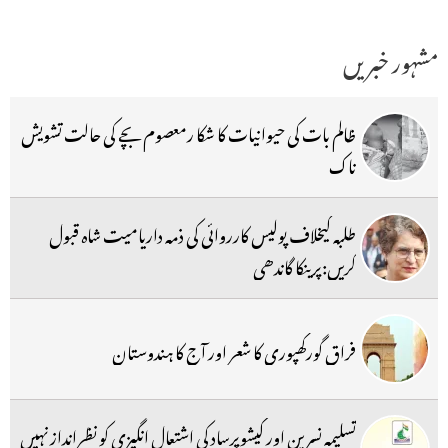
مشہور خبریں
ظالم بات کی حیوانیات کا شکا رمعصوم بچے کی حالت تشویش
ناک
طلبہ کیخلاف پولیس کارروائی کی ذمہ داریامیت شاہ قبول
کریں:پرینکا گاندھی
فراق گورکھپوری کا شعر اور آج کا ہندوستان
تسلیمہ نسرین اور کیشوپرساد کی اشتعال انگیزی کو نظرانداز نہیں