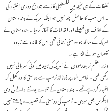
تعلقات کے ہی نتیجہ میں فلسطینی کاز سے بتدریج دوری اختیار کی
۔ اس سب کا حاصل کچھ نہیں ہوا بلکہ امریکہ نے ہندوستان
کے خلاف ہی فیصلے اورا قدامات کا آغاز کردیا ۔ ہندوستان نے
امریکہ کے ساتھ جو دوستی نبھائی تھی اس کا فائدہ سے زیادہ
نقصان ہونے لگا ہے ۔
وزیر اعظم نریندرمودی نے امریکہ کی تائید میں کوئی کسر باقی نہیں
رکھی تھی ۔ خاص طور پر ڈونالڈ ٹرمپ سے دوستی کا وہ کھل کر
اظہار کررہے تھے ۔ ہندوستان کے تلوے چاٹنے والے ٹی وی
اینکرس بھی مودی ۔ ٹرمپ کی دوستی کے قصیدے پڑھتے نہیں