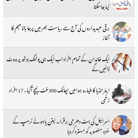
کیا جاسکتا
برقی عہدیداروں کی آج سے ریاست بھر میں پرجا باٹا مہم کا
آغاز
ایک خاندان کے تمام افراد اب ایک ہی پولنگ بوتھ پر ووٹ
ڈالیں گے
ایئر انڈیا کا طیارہ ہوا میں اچانک 300 فٹ نیچے آگیا ، 17 افراد
زخمی
اسرائیل کی ہٹ دھرمی برقرار، نیتن یاہونے ٹرمپ کے
غزہ منصوبہ کو مستردکردیا