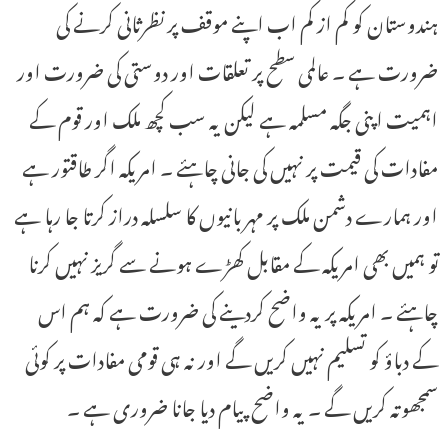
ہندوستان کو کم از کم اب اپنے موقف پر نظرثانی کرنے کی
ضرورت ہے ۔ عالمی سطح پر تعلقات اور دوستی کی ضرورت اور
اہمیت اپنی جگہ مسلمہ ہے لیکن یہ سب کچھ ملک اور قوم کے
مفادات کی قیمت پر نہیں کی جانی چاہئے ۔ امریکہ اگر طاقتور ہے
اور ہمارے دشمن ملک پر مہربانیوں کا سلسلہ دراز کرتا جا رہا ہے
تو ہمیں بھی امریکہ کے مقابل کھڑے ہونے سے گریز نہیں کرنا
چاہئے ۔ امریکہ پر یہ واضح کردینے کی ضرورت ہے کہ ہم اس
کے دباؤ کو تسلیم نہیں کریں گے اور نہ ہی قومی مفادات پر کوئی
سمجھوتہ کریں گے ۔ یہ واضح پیام دیا جانا ضروری ہے ۔