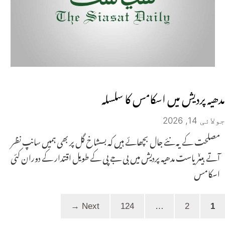
مدھیہ پردیش میں اسکامس کا سلسلہ
جولائی 14, 2026
مصلحت کے یہ نئے جال بچھائے ہیں کہ بسشاخ گل پر بھی ہمیں سانپ نظر
آتے ہیںریاست مدھیہ پردیش میں بی جے پی کے طویل اقتدار کے دوران کئی
اسکامس
Page
Page
Page
→
Next
124
…
2
1