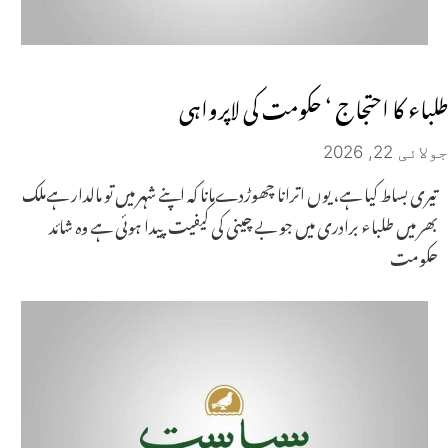
طلباء کا احتجاج ‘ حکومت کی لاپرواہی
جولائی 22, 2026
تیری بساط کیا ہے، یوں اترانا چھوڑدےمانا کہ اپنے شہر میں تو مالدار ہےملک
بھر میں طلباء برادری میں جو بے چینی کی کیفیت پیدا ہوئی ہے وہ شائد
حکومت