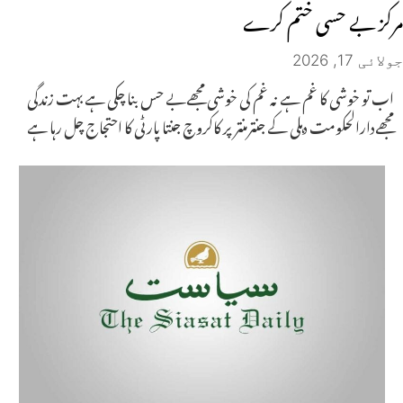
مرکز بے حسی ختم کرے
جولائی 17, 2026
اب تو خوشی کا غم ہے نہ غم کی خوشی مجھےبے حس بنا چکی ہے بہت زندگی
مجھےدارالحکومت دہلی کے جنترمنتر پر کاکروچ جنتا پارٹی کا احتجاج چل رہا ہے