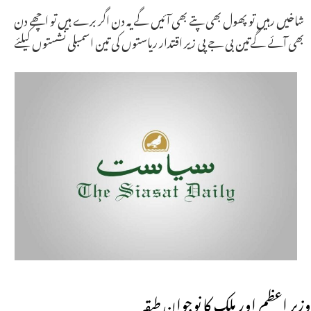
شاخیں رہیں تو پھول بھی پتے بھی آئیں گےیہ دن اگر برے ہیں تو اچھے دن
بھی آئے گےتین بی جے پی زیر اقتدار ریاستوں کی تین اسمبلی نشستوں کیلئے
وزیر اعظم اور ملک کا نوجوان طبقہ