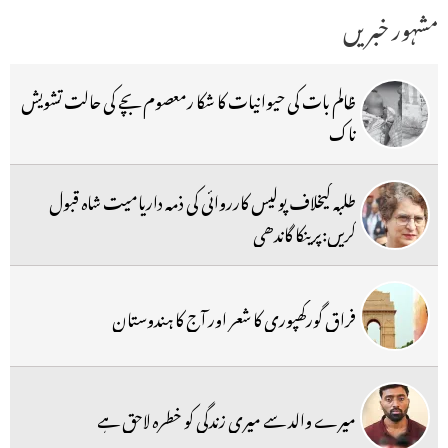
مشہور خبریں
ظالم بات کی حیوانیات کا شکا رمعصوم بچے کی حالت تشویش
ناک
طلبہ کیخلاف پولیس کارروائی کی ذمہ داریامیت شاہ قبول
کریں:پرینکا گاندھی
فراق گورکھپوری کا شعر اور آج کا ہندوستان
میرے والد سے میری زندگی کو خطرہ لاحق ہے