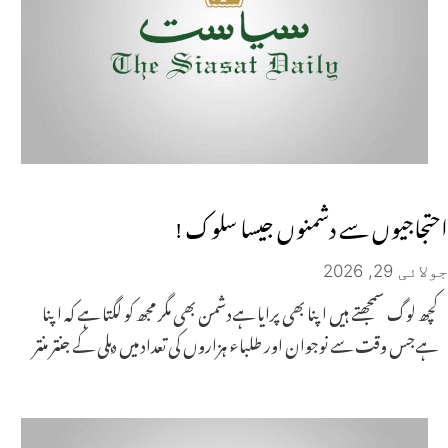
احتجاجیوں سے دشمنوں جیسا سلوک !
جولائی 29, 2026
کچھ لوگ سمجھتے ہیں اپنا بھی پرایا ہےدشمن بھی مگر مجھ کو لگتا ہے کہ اپنا
ہےجس وقت سے نوجوان اور طلباء ہزاروں کی تعداد میں دہلی کے جنتر منتر