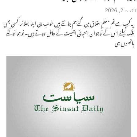
اگست 2, 2026
یہ کب سے تم معلمِ اخلاق بن گئےہم جانتے ہیں خوب ہی اپنا بھلا بُراکسی بھی
ملک کیلئے اس کے نوجوان انتہائی اہمیت کے حامل ہوتے ہیں۔ نوجوانوںکے
ہاتھوں ہی