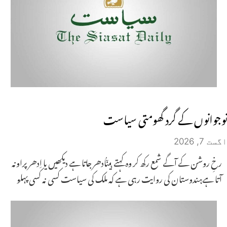
نوجوانوں کے گرد گھومتی سیاست
اگست 7, 2026
رخِ روشن کے آگے شمع رکھ کر وہ کہتے ہیںاُدھر جاتا ہے دیکھیں یا اِدھر پراونہ
آتا ہےہندوستان کی روایت رہی ہے کہ ملک کی سیاست کسی نہ کسی پہلو