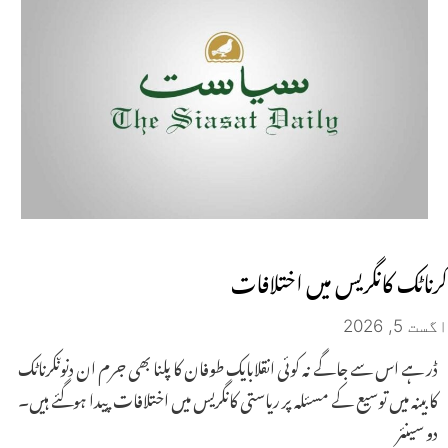
کرناٹک کانگریس میں اختلافات
اگست 5, 2026
ڈر ہے اس سے جاگے نہ کوئی انقلابایک طوفان کا پلنا بھی جرم ان دنوںکرناٹک
کابینہ میں توسیع کے مسئلہ پر ریاستی کانگریس میں اختلافات پیدا ہوگئے ہیں۔
دو سینئر