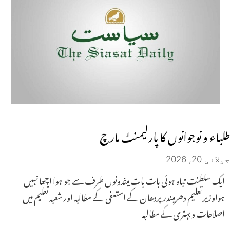
طلباء و نوجوانوں کا پارلیمنٹ مارچ
جولائی 20, 2026
ایک سلطنت تباہ ہوئی بات بات میںدونوں طرف سے جو ہوا اچھا نہیں
ہواوزیر تعلیم دھرمیندر پردھان کے استعفی کے مطالبہ اور شعبہ تعلیم میں
اصلاحات و بہتری کے مطالبہ