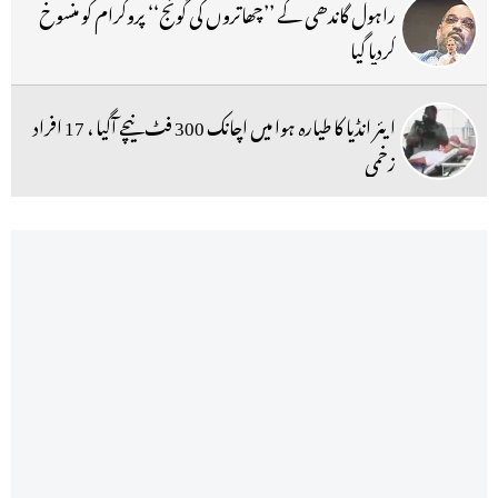
راہول گاندھی کے ’’چھاتروں کی گونج‘‘ پروگرام کو منسوخ
کردیا گیا
ایئر انڈیا کا طیارہ ہوا میں اچانک 300 فٹ نیچے آگیا ، 17 افراد
زخمی