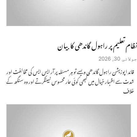
نظام تعلیم پر راہول گاندھی کا بیان
جولائی 30, 2026
قائد اپوزیشن راہول گاندھی ویسے تو ہر مسئلہ پر آر ایس ایس کی مخالفت اور
شدت سے اظہار خیال میں کبھی کوئی عار محسوس نہیںکرتے اور وہ سنگھ کے
خلاف