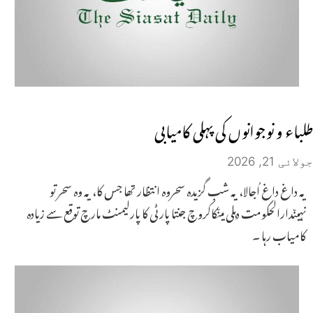
طلباء و نوجوانوں کی پہلی کامیابی
جولائی 21, 2026
یہ داغ داغ اُجالا، یہ شب گزیدہ سحروہ انتظار تھا جس کا، یہ وہ سحر تو
نہیںدارالحکومت دہلی میںکاکروچ جنتا پارٹی کا پارلیمنٹ مارچ توقع سے زیادہ
کامیاب رہا ۔