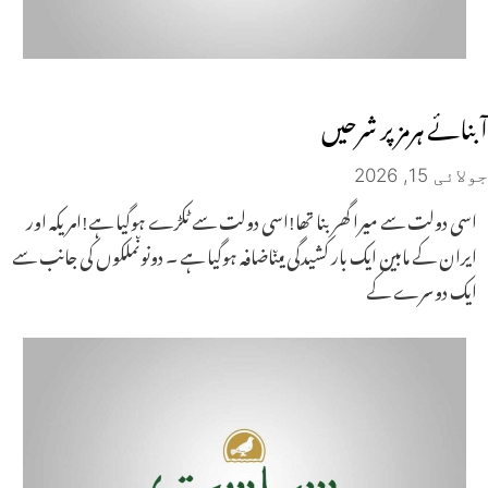
آبنائے ہرمز پر شرحیں
جولائی 15, 2026
اسی دولت سے میرا گھر بنا تھا!اسی دولت سے ٹکڑے ہوگیا ہے!امریکہ اور
ایران کے مابین ایک بار کشیدگی میںاضافہ ہوگیا ہے ۔ دونوںملکوں کی جانب سے
ایک دوسرے کے