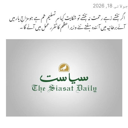
جولائی 18, 2026
اگر بخشے زہے رحمت نہ بخشے تو شکایت کیاسرِ تسلیم خم ہے جو مزاجِ یار میں
آئےبرطانیہ میں آئندہ ہفتے نئے وزیر اعظم کا تقرر عمل میں آئے گا ۔