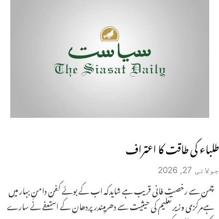
طلباء کی طاقت کا اعتراف
جولائی 27, 2026
چمن سے رخصتِ فانی قریب ہے شایدکہ اب کے بوئے کفن دامنِ بہار میں
ہےمرکزی وزیر تعلیم کی حیثیت سے دھرمیندر پردھان کے استعفے نے سارے