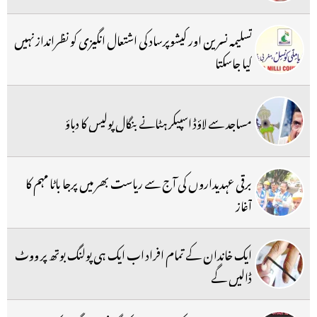
تسلیمہ نسرین اور کیشوپرساد کی اشتعال انگیزی کو نظرانداز نہیں
کیا جاسکتا
مساجد سے لاؤڈ اسپیکر ہٹانے بنگال پولیس کا دباؤ
برقی عہدیداروں کی آج سے ریاست بھر میں پرجا باٹا مہم کا
آغاز
ایک خاندان کے تمام افراد اب ایک ہی پولنگ بوتھ پر ووٹ
ڈالیں گے