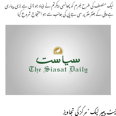
ایک منصف کی طرح جُرم کو پھانسی دیکرتم نے بنیاد جو ڈالی ہے بڑی پیاری
ہےدہلی کے جنتر منتر پر سی جے پی کی جانب سے جو احتجاج شروع کیا
نیٹ پیپر لیک ‘ مرکز کی تجاویز