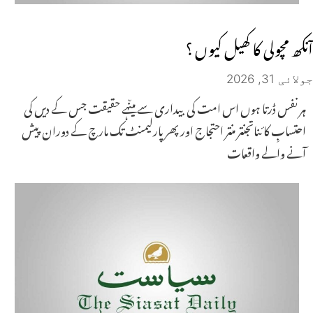
آنکھ مچولی کا کھیل کیوں ؟
جولائی 31, 2026
ہر نفس ڈرتا ہوں اس امت کی بیداری سے میںہے حقیقت جس کے دیں کی
احتسابِ کائناتجنتر منتر احتجاج اور پھر پارلیمنٹ تک مارچ کے دوران پیش
آنے والے واقعات