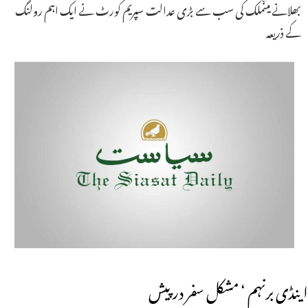
بھلانے میںملک کی سب سے بڑی عدالت سپریم کورٹ نے ایک اہم رولنگ
کے ذریعہ
اینڈی برنہم ‘ مشکل سفر درپیش