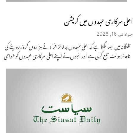
اعلی سرکاری عہدوں میں کرپشن
جولائی 16, 2026
تلنگانہ میں ایسا لگتا ہے کہ اعلی عہدوں پر فائز افراد نے ہزاروں کروڑ روپئے کی
ناجائز دولت جمع کرلی ہے اور انہوں نے اپنے اعلی سرکاری عہدوں کو عوامی