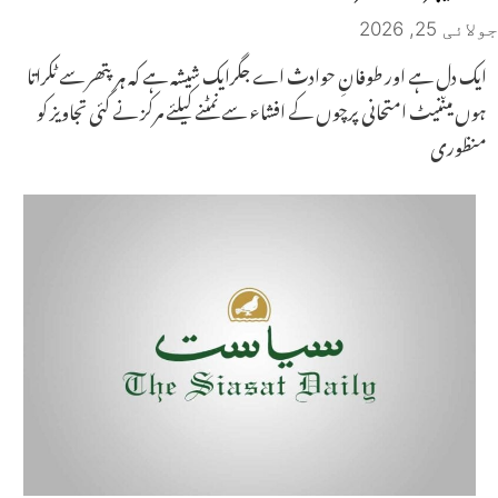
جولائی 25, 2026
ایک دل ہے اور طوفانِ حوادث اے جگرایک شیشہ ہے کہ ہر پتھر سے ٹکراتا
ہوں میںنیٹ امتحانی پرچوں کے افشاء سے نمٹنے کیلئے مرکز نے کئی تجاویز کو
منظوری