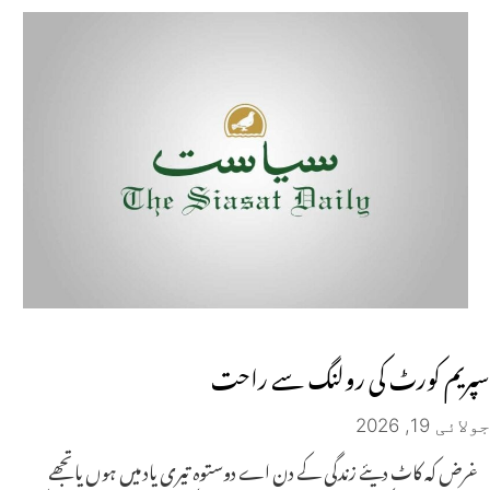
سپریم کورٹ کی رولنگ سے راحت
جولائی 19, 2026
غرض کہ کاٹ دیئے زندگی کے دن اے دوستوہ تیری یاد میں ہوں یا تجھے