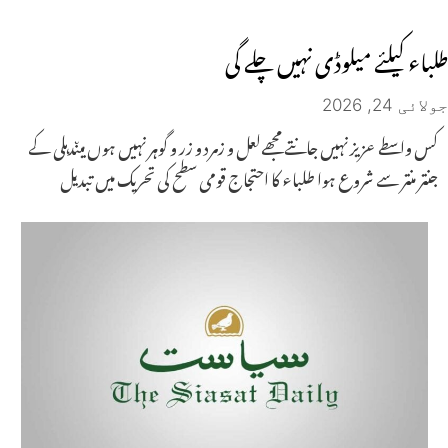
طلباء کیلئے میلوڈی نہیں چلے گی
جولائی 24, 2026
کس واسطے عزیز نہیں جانتے مجھےلعل و زمرد و زر و گوہر نہیں ہوں میںدہلی کے
جنتر منتر سے شروع ہوا طلباء کا احتجاج قومی سطح کی تحریک میں تبدیل