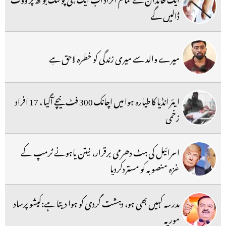
ڈالیں گے
میرے والد سے میری زندگی کو خطرہ لاحق ہے
ایئر انڈیا کا طیارہ ہوا میں اچانک 300 فٹ نیچے آگیا ، 17 افراد
زخمی
اسرائیل کی ہٹ دھرمی برقرار، نیتن یاہونے ٹرمپ کے
غزہ منصوبہ کو مستردکردیا
مدرسہ کہیں بھی ہو، دہشت گردی کو ہوا دیتا ہے:کیشو پرساد
موریہ