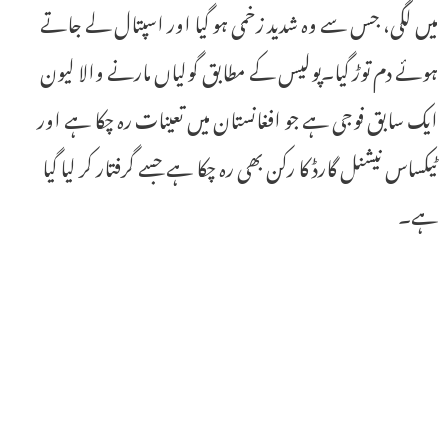
میں لگی، جس سے وہ شدید زخمی ہو گیا اور اسپتال لے جاتے
ہوئے دم توڑ گیا۔پولیس کے مطابق گولیاں مارنے والا لیون
ایک سابق فوجی ہے جو افغانستان میں تعینات رہ چکا ہے اور
ٹیکساس نیشنل گارڈ کا رکن بھی رہ چکا ہے جسے گرفتار کر لیا گیا
ہے۔