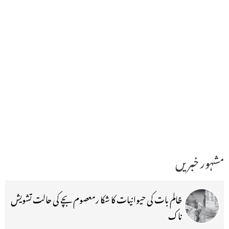
مشہور خبریں
ظالم بات کی حیوانیات کا شکا رمعصوم بچے کی حالت تشویش
ناک