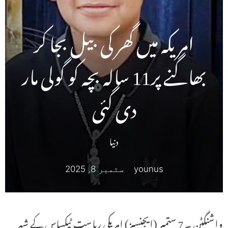
امریکہ میں گھر کی بیل بجا کر
بھاگنے پر11 سالہ بچہ کو گولی مار
دی گئی
دنیا
younus
ستمبر 8, 2025
واشنگٹن ۔ 7 ستمبر (ایجنسیز) امریکی ریاست ٹیکساس کے شہر