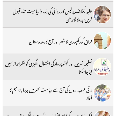
طلبہ کیخلاف پولیس کارروائی کی ذمہ داریامیت شاہ قبول
کریں:پرینکا گاندھی
فراق گورکھپوری کا شعر اور آج کا ہندوستان
تسلیمہ نسرین اور کیشوپرساد کی اشتعال انگیزی کو نظرانداز نہیں
کیا جاسکتا
برقی عہدیداروں کی آج سے ریاست بھر میں پرجا باٹا مہم کا
آغاز
ایک خاندان کے تمام افراد اب ایک ہی پولنگ بوتھ پر ووٹ