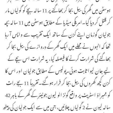
ہوسٹن میں گھر کی بیل بجا کر بھاگنے پر 11 سالہ بچے کو گولیاں مار
کر قتل کر دیا گیا۔امریکی میڈیا کے مطابق ہوسٹن میں 11 سالہ بچہ
جولیان گوزمان اپنے کزن کے ساتھ ایک تقریب سے واپس آ رہا
تھا کہ انہوں نے محلے میں ایک گھر کے دروازے کی بیل بجا کر
بھاگنے کی شرارت کرنے کا فیصلہ کیا، یہ شرارت اس بچے کے
لیے جان لیوا ثابت ہوئی۔پولیس کے مطابق جولیان اور اس کا
کزن کچھ گھروں کی بیل بجا کر فرار ہو گئے۔تقریباً 11 بجے رات
کو مِمبراؤ اسٹریٹ پر واقع گونز الو لیون جونیئر کے گھر کے باہر 42
سالہ لیون نے 2 گولیاں چلائیں، جن میں سے ایک جولیان کی پیٹھ