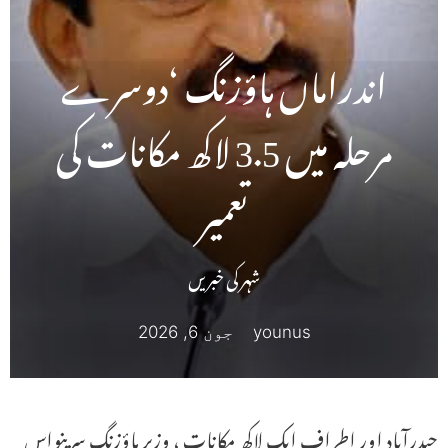
اندراماں ہاؤزنگ ‘دوسرے
مرحلہ میں 3.5 لاکھ مکانات کی
تعمیر
شہر کی خبریں
younus
جون 6, 2026
حیدرآباد اور اطراف ایک لاکھ مکانات ، وزیر ہاؤزنگ سرینواس