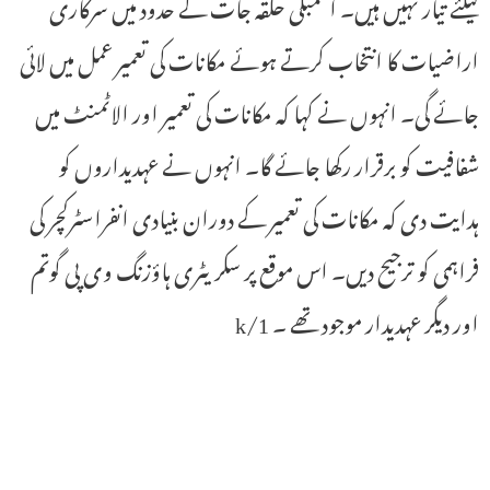
کیلئے تیار نہیں ہیں۔ اسمبلی حلقہ جات کے حدود میں سرکاری
اراضیات کا انتخاب کرتے ہوئے مکانات کی تعمیر عمل میں لائی
جائے گی۔ انہوں نے کہا کہ مکانات کی تعمیر اور الاٹمنٹ میں
شفافیت کو برقرار رکھا جائے گا۔ انہوں نے عہدیداروں کو
ہدایت دی کہ مکانات کی تعمیر کے دوران بنیادی انفراسٹرکچر کی
فراہمی کو ترجیح دیں۔ اس موقع پر سکریٹری ہاؤزنگ وی پی گوتم
اور دیگر عہدیدار موجود تھے ۔ 1/k