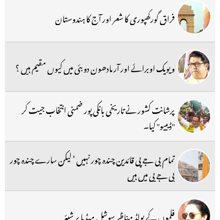
فراق گورکھپوری کا شعر اور آج کا ہندوستان
ویویک اوبرائے اور آر مادھون دوبئی میں کیوں مقیم ہیں ؟
پرشانت کشور نے تاریخی بانکی پور ضمنی انتخاب جیت کر
''ڈیبیو'' کیا۔
تمام بی جے پی قائدین چندہ چور نہیں ‘ لیکن سارے چندہ چور
بی جے پی میں ہیں
فلموں کے بولڈ مناظر سوشل میڈیا پر شیئر