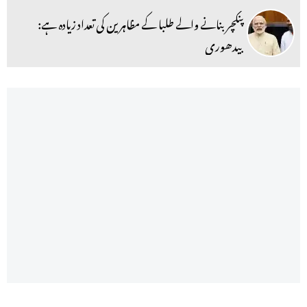
پنکچر بنانے والے طلبا کے مظاہرین کی تعداد زیادہ ہے:
بیدھوری