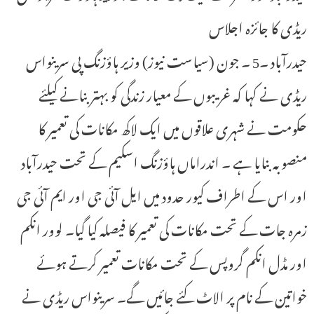
ریڈی کا جائزہ اجلاس
حیدرآباد ۔5 ۔ جون (سیاست نیوز) وزیر ہاؤزنگ پی سرینواس
ریڈی نے کہا کہ غریبوں کے معیار زندگی کو بہتر بنانے کیلئے
حکومت نے شہری علاقوں میں ایک لاکھ مکانات کی تعمیر کا
منصوبہ بنایا ہے ۔ اندراماں ہاؤزنگ اسکیم کے تحت حیدرآباد
اور اس کے اطراف کیور حدود میں ایل آئی جی اور ایم آئی جی
زمرہ جات کے تحت مکانات کی تعمیر کا فیصلہ کیا گیا۔ لوور انکم
اور مڈل انکم گروپس کے تحت مکانات تعمیر کرتے ہوئے
خواتین کے نام پر الاٹ کئے جائیں گے۔ سرینواس ریڈی نے