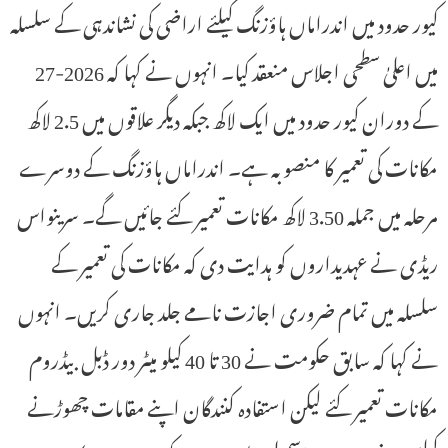
کیور حدود میں اندراماں ہاؤزنگ کیلئے اراضی کی نشاندہی کے سلسلہ
میں اعلیٰ سطحی اجلاس منعقد کیا۔ انہوں نے کہا کہ 2026-27
کے دوران کیور حدود میں ایک لاکھ جبکہ دیگر علاقوں میں 2.5 لاکھ
مکانات کی تعمیر کا منصوبہ ہے۔ اندراماں ہاؤزنگ کے دوسرے
مرحلہ میں جملہ 3.50 لاکھ مکانات تعمیر کئے جائیں گے۔ سرینواس
ریڈی نے عہدیداروں کو ہدایت دی کہ مکانات کی تعمیر کے
سلسلہ میں تمام ضروری اجازت نامے جلد جاری کریں۔ انہوں
نے کہا کہ سابق حکومت نے 30 تا 40 کیلو میٹر دور ڈبل بیڈروم
مکانات تعمیر کئے لیکن استفادہ کنندگان اپنے مقامات چھوڑنے