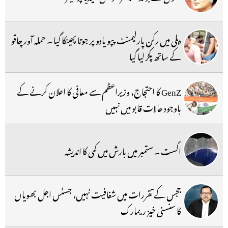
دہلی میں رکن پارلیمنٹ پپو یادو پر جوتا پھینکا گیا ۔ حملہ آور چاقو
کے ساتھ پکڑ لیا گیا
GenZ کا احتجاج، وزیراعظم سے معافی کا اعلان کرنے کے
باوجود حالات قابو میں نہیں
اگست ۔ ستمبر میں بارش میں کمی کا اندیشہ
ججس کے تقررات میں شفافیت نہیں، جسٹس اجل بھویاں
کا سنسنی خیز ریمارک