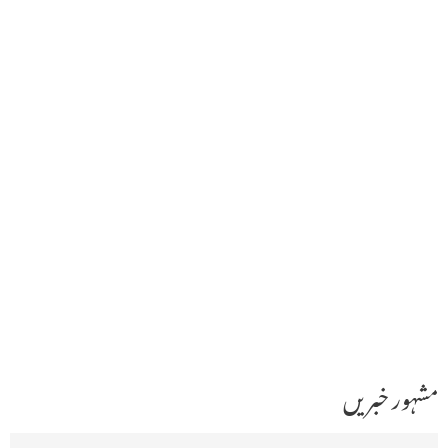
مشہور خبریں