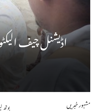
اڈیشنل چیف الیکٹورل
مشہور خبریں
بوتھ ل