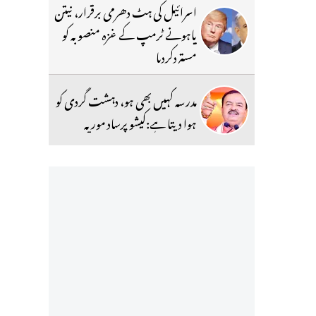
اسرائیل کی ہٹ دھرمی برقرار، نیتن
یاہونے ٹرمپ کے غزہ منصوبہ کو
مستردکردیا
مدرسہ کہیں بھی ہو، دہشت گردی کو
ہوا دیتا ہے:کیشو پرساد موریہ