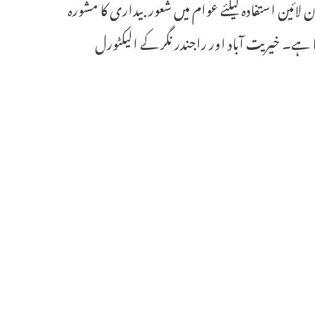
ئین استفادہ کیلئے عوام میں شعور بیداری کا مشورہ
voters.eci.go سے استفادہ کیا جاسکتا ہے۔ خیریت آباد اور راجندر نگر کے الیکٹورل