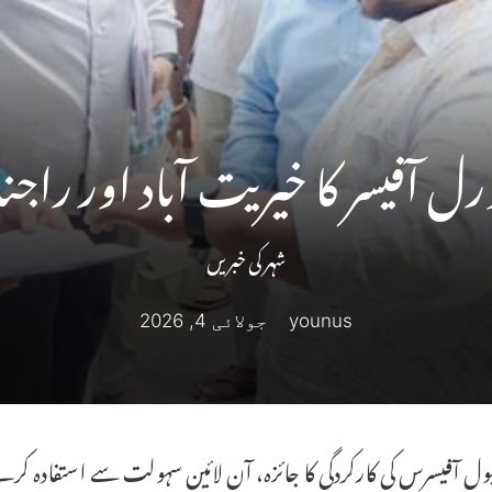
 آفیسر کا خیریت آباد اور راجندر
شہر کی خبریں
younus
جولائی 4, 2026
یول آفیسرس کی کارکردگی کا جائزہ، آن لائین سہولت سے استفادہ ک