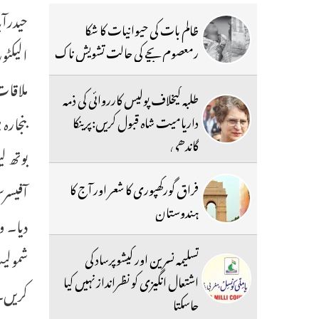
ظالم بات کی حیوانیات کا شکا
الیکٹو
رمعصوم بچے کی حالت تشویش ناک
طلبہ کیخلاف پولیس کارروائی کی ذمہ
بنجارہ
داریامیت شاہ قبول کریں:پرینکا
گاندھی
بوتھ ل
آفیسرس
فراق گورکھپوری کا شعر اور آج کا
ہندوستان
دیا۔ و
شمولیت
تسلیمہ نسرین اور کیشوپرساد کی
اشتعال انگیزی کو نظرانداز نہیں کیا
کریں۔ 
جاسکتا