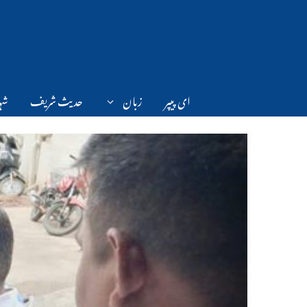
Ski
t
conten
ای پیپر
زبان
حدیث شریف
شہر