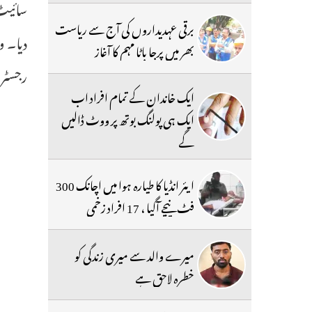
سائیٹ 
برقی عہدیداروں کی آج سے ریاست
بھر میں پرجا باٹا مہم کا آغاز
رجسٹری
ایک خاندان کے تمام افراد اب
ایک ہی پولنگ بوتھ پر ووٹ ڈالیں
گے
ایئر انڈیا کا طیارہ ہوا میں اچانک 300
فٹ نیچے آگیا ، 17 افراد زخمی
میرے والد سے میری زندگی کو
خطرہ لاحق ہے