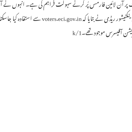
پر آن لائین فارمس پُر کرنے سہولت فراہم کی ہے۔ انہوں نے آن لا
دیا۔ وینکٹیشور ریڈی نے بتایا کہ v.in
شن آفیسرس موجود تھے۔1/k