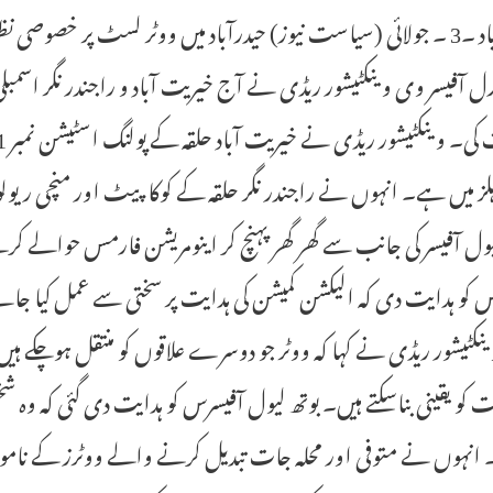
حیدرآباد ۔3 ۔ جولائی (سیاست نیوز) حیدرآباد میں ووٹر لسٹ پر خصوص
رل آفیسر وی وینکٹیشور ریڈی نے آج خیریت آباد و راجندر نگر اسمبل
 ہلز میں ہے۔ انہوں نے راجندر نگر حلقہ کے کوکا پیٹ اور منچی ریول
یول آفیسر کی جانب سے گھر گھر پہنچ کر اینومریشن فارمس حوالے کرنے
 کو ہدایت دی کہ الیکشن کمیشن کی ہدایت پر سختی سے عمل کیا جائ
ینکٹیشور ریڈی نے کہا کہ ووٹر جو دوسرے علاقوں کو منتقل ہوچکے ہیں
 کو یقینی بناسکتے ہیں۔ بوتھ لیول آفیسرس کو ہدایت دی گئی کہ وہ شخ
انہوں نے متوفی اور محلہ جات تبدیل کرنے والے ووٹرز کے ناموں