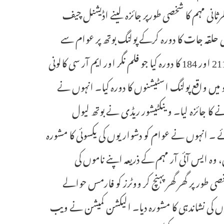
ی نظرثانی مہم کا شخصی طورپر جائزہ لینے اڈیشنل چیف
ی حلقہ جات کا دورہ کرکے پولنگ بوتھ پر عوام سے
ملاقات کی۔ وینکٹیشور ریڈی نے خیریت آباد حلقہ کے پولنگ اسٹیشن نمبر 211 اور 184 کا دورہ کیا جو فلم نگر اور ایم آر سی کالونی
و میں واقع پولنگ اسٹیشنوں کا دورہ کیا۔ انہوں نے
 کا جائزہ لیا۔ وینکٹیشور ریڈی نے بوتھ لیول
ے ۔ انہوں نے عوام کو دشواریوں کی یکسوئی کا مشورہ
، وہ ایس آئی آر مہم کے ذریعہ اپنے ناموں کی
صی طور پر گھر گھر پہنچ کر ووٹرز کو فارمس حوالے
 کی نشاندہی کا مشورہ دیا۔ الیکشن کمیشن نے ویب