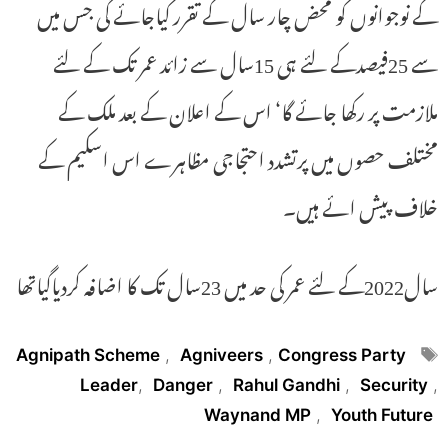
کے نوجوانوں کو محض چار سال کے تقرر کیاجائے گی جس میں
سے 25فیصدکے لئے ہی 15سال سے زائد عمر تک کے لئے
ملازمت پر رکھا جائے گا‘ اس کے اعلان کے بعد ملک کے
مختلف حصوں میں پرتشدد احتجاجی مظاہرے اس اسکیم کے
خلاف پیش ائے ہیں۔
سال2022کے لئے عمر کی حد میں 23سال تک کا اضافہ کردیاگیاتھا
Tags
Agnipath Scheme
,
Agniveers
,
Congress Party
Leader
,
Danger
,
Rahul Gandhi
,
Security
,
Waynand MP
,
Youth Future