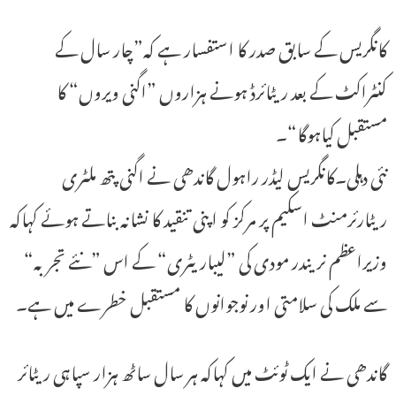
کانگریس کے سابق صدر کا استفسار ہے کہ”چار سال کے
کنٹراکٹ کے بعد ریٹائرڈ ہونے ہزاروں ”اگنی ویروں“ کا
مستقبل کیاہوگا“۔
نئی دہلی۔کانگریس لیڈر راہول گاندھی نے اگنی پتھ ملٹری
ریٹارئرمنٹ اسکیم پر مرکز کو اپنی تنقید کا نشانہ بناتے ہوئے کہاکہ
وزیراعظم نریندر مودی کی ”لیباریٹری“ کے اس ”نئے تجربہ“
سے ملک کی سلامتی اور نوجوانوں کا مستقبل خطرے میں ہے۔
گاندھی نے ایک ٹوئٹ میں کہاکہ ہر سال ساٹھ ہزار سپاہی ریٹائر