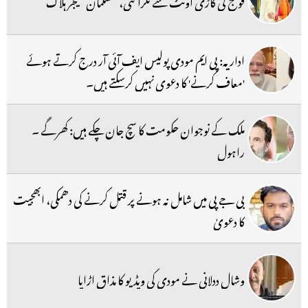
فوج کی گاڑی اونٹ سے ٹکرا گئی، مسلمان میجر ہلاک
اداریہ: پی ایم مودی پولیس ایف آئی آر درج کرتے ہوئے
'معاف کرنے' کا دعوی نہیں کرسکتے ہیں۔
ملک کے نوجوان حکومت کا سچ جان چکے ہیں: کھرگے ۔
راہول
بی جے پی میں شامل نہ ہونے پر قتل کرنے کی دھمکی، ابھجیت
کا دعویٰ
وشال ددلانی نے مودی کی ویڈیو کا مذاق اڑایا