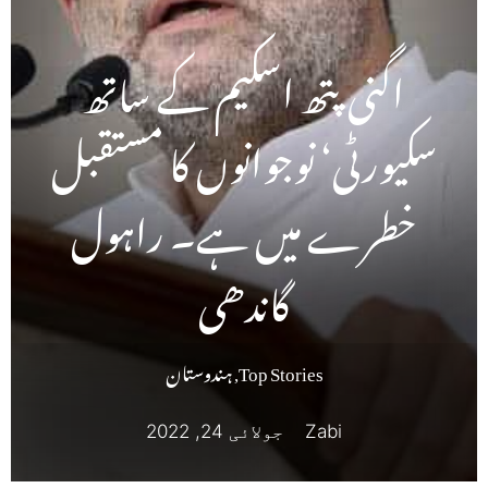
اگنی پتھ اسکیم کے ساتھ
سکیورٹی‘ نوجوانوں کا مستقبل
خطرے میں ہے۔ راہول
گاندھی
Top Stories
,
ہندوستان
Zabi
جولائی 24, 2022