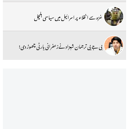
غزہ سے انخلاء پر اسرائیل میں سیاسی ہلچل
بی جے پی ترجمان شہزاد نےزعفرانی پارٹی چھوڑ دی!