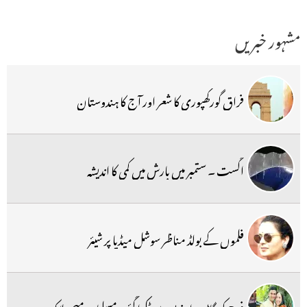
مشہور خبریں
فراق گورکھپوری کا شعر اور آج کا ہندوستان
اگست ۔ ستمبر میں بارش میں کمی کا اندیشہ
فلموں کے بولڈ مناظر سوشل میڈیا پر شیئر