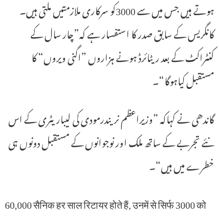
ہوتے ہیں جس میں سے 3000کو سرکاری ملازمتیں ملتی ہیں۔
کانگریس کے سابق صدر کا استفسار ہے کہ”چار سال کے
کنٹراکٹ کے بعد ریٹائرڈ ہونے ہزاروں ”اگنی ویروں“ کا
مستقبل کیاہوگا“۔
گاندھی نے کہاکہ ”وزیراعظم نریندرمودی کی لیباریٹری کے اس
نئے تجربے کے ساتھ ملک اور نوجوانوں کے مستقبل دونوں ہی
خطرے میں ہیں“۔
60,000 सैनिक हर साल रिटायर होते हैं, उनमें से सिर्फ 3000 को