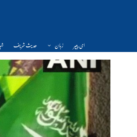
Ski
t
conten
ای پیپر
زبان
حدیث شریف
شہر