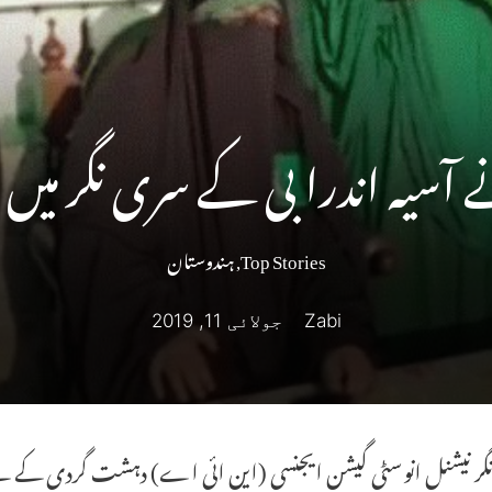
سیہ اندرا بی کے سری نگر میں م
Top Stories
,
ہندوستان
Zabi
جولائی 11, 2019
ر نیشنل انوسٹی گیشن ایجنسی (این ائی اے) دہشت گردی کے لئے ف