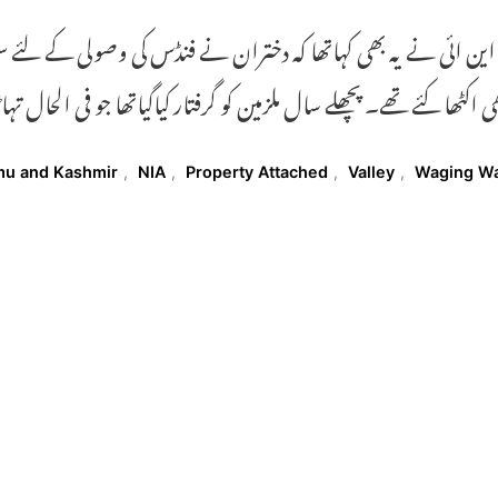
ہ این ائی نے یہ بھی کہاتھا کہ دختران نے فنڈس کی وصولی کے ل
ھی اکٹھا کئے تھے۔ پچھلے سال ملزمین کو گرفتار کیاگیاتھا جو فی الحال تہ
T
u and Kashmir
,
NIA
,
Property Attached
,
Valley
,
Waging W