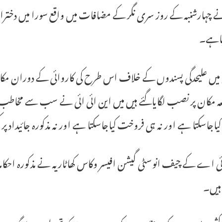
چہارشنبہ کے روز سری نگر کے مضافات میں واقع سورا میں دختران 
اہے۔
عہ مکان پر نصب لگایاگئے ہیں میں این ائی ائی نے سب سے مخاطب 
کیاجاسکتا ہے اور نہ ہی فروخت کیاجاسکتا ہے اور نہ مذکورہ جائیداد
ئی اے کے چیف انوسٹی گیشن افیسر وکاس کھاٹاریہ نے مذکورہ اح
ہیں۔