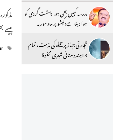
مذکور
مدرسہ کہیں بھی ہو، دہشت گردی کو
ہوا دیتا ہے:کیشو پرساد موریہ
پیسے ب
تجارتی جہاز پر حملے کی مذمت، تمام
ags
ar
13ہندوستانی شہری محفوظ