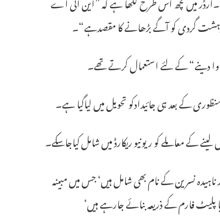
اہے۔آرڈر میں کچھ اس طرح لکھا ہے کہ ”این ائی اے
کش دہشت گردی کو آگے بڑھانے کا مقصدہے“۔
ھاوا دینے“ کے لئے استعمال کرتے تھے۔
ظوری کے بعد ہی جائیدادکو تحویل میں لیاگیا ہے۔
ں لینے کے معاملے کو ریونیو ریکارڈ میں شامل کیاجاسکے۔
اور ناہیدہ نسرین کے نام بھی شامل ہیں‘ جس میں مبینہ
 پلیٹ فارم کے ذریعہ بنائے جارہے ہیں‘