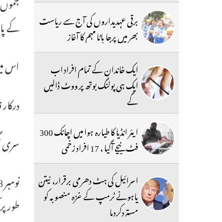
جموں ک
برقی عہدیداروں کی آج سے ریاست
کے پا
بھر میں پرجا باٹا مہم کا آغاز
اس می
ایک خاندان کے تمام افراد اب
ایک ہی پولنگ بوتھ پر ووٹ ڈالیں
گے
درکار 
ایئر انڈیا کا طیارہ ہوا میں اچانک 300
سری نگ
فٹ نیچے آگیا ، 17 افراد زخمی
اسرائیل کی ہٹ دھرمی برقرار، نیتن
یاہونے ٹرمپ کے غزہ منصوبہ کو
طور پر
مستردکردیا