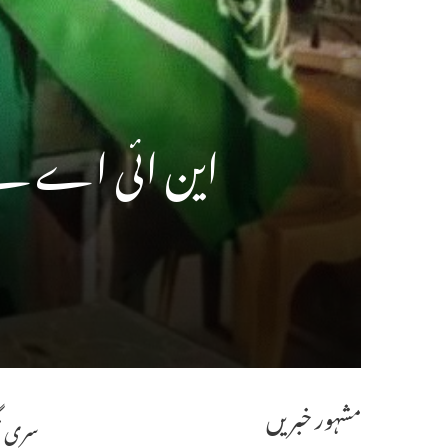
این ائی اے نے آ
مشہور خبریں
سری نگ