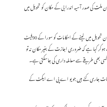
ملت کی صدر آسیہ اندرا بی کے مکان کو تحویل میں
وادی میں علیحدگی پسندوں کے خلاف اس طرح کی کاروائی کے دوران مکان تحویل میں لینے کے احکامات کو سورا کے 90فیٹ
ہوکر کہا ہے کہ ضروری اجازت کے بغیر مکان نہ تو
 پر کسی بھی طریقے سے معاملہ داری کی جاسکتی ہے۔
کامات جاری کئے ہیں جو یو اے پی اے ایکٹ کے