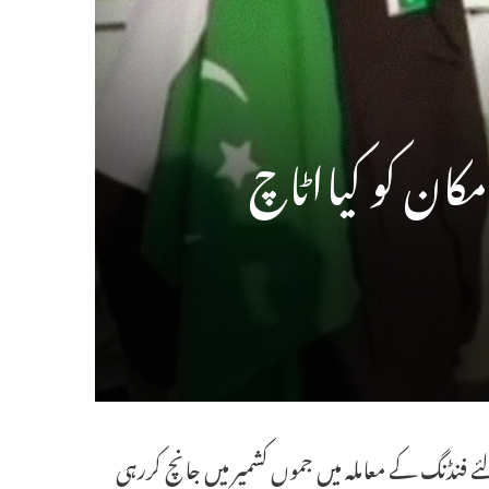
کان کو کیااٹاچ
نڈنگ کے معاملہ میں جموں کشمیر میں جانچ کررہی