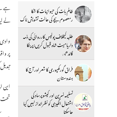
ہے نے 
ظالم بات کی حیوانیات کا شکا
لے لی
رمعصوم بچے کی حالت تشویش ناک
طلبہ کیخلاف پولیس کارروائی کی ذمہ
داریامیت شاہ قبول کریں:پرینکا
پر واق
گاندھی
تبدیل 
فراق گورکھپوری کا شعر اور آج کا
ہندوستان
این ا
تسلیمہ نسرین اور کیشوپرساد کی
تحت 
اشتعال انگیزی کو نظرانداز نہیں کیا
جاسکتا