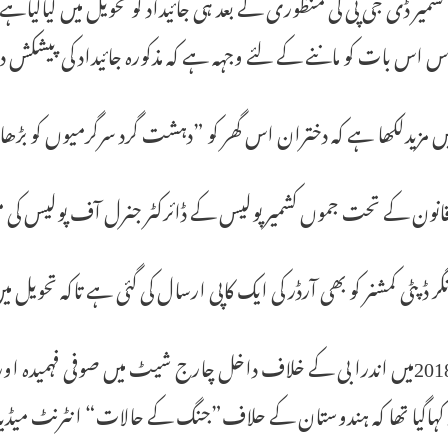
شمیر ڈی جی پی کی منظوری کے بعد ہی جائیداد کو تحویل میں لیاگی
س اس بات کو ماننے کے لئے وجہہ ہے کہ مذکورہ جائیداد کی پیش
ں مزیدلکھا ہے کہ دختران اس گھر کو ”دہشت گرد سرگرمیوں کو بڑ
قانون کے تحت جموں کشمیر پولیس کے ڈائرکٹر جنرل آف پولیس کی من
ر ڈپٹی کمشنر کو بھی آرڈر کی ایک کاپی ارسال کی گئی ہے تاکہ تحویل می
نومبر 2018میں اندرا بی کے خلاف داخل چارج شیٹ میں صوفی فہمیدہ 
 کہاگیا تھا کہ ہندوستان کے حلاف”جنگ کے حالات“ انٹرنٹ میڈیا