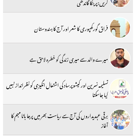
کریں:پرینکا گاندھی
فراق گورکھپوری کا شعر اور آج کا ہندوستان
میرے والد سے میری زندگی کو خطرہ لاحق ہے
تسلیمہ نسرین اور کیشوپرساد کی اشتعال انگیزی کو نظرانداز نہیں
کیا جاسکتا
برقی عہدیداروں کی آج سے ریاست بھر میں پرجا باٹا مہم کا
آغاز