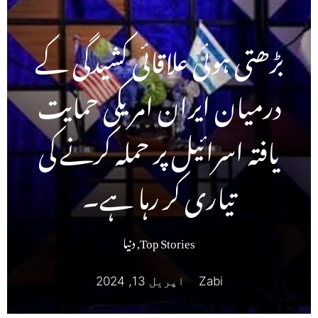
بڑھتی ہوئی علاقائی کشیدگی کے
درمیان ایران امریکی حمایت
یافتہ اسرائیل پر حملہ کرنے کی
تیاری کر رہا ہے۔
Top Stories
,
دنیا
Zabi
اپریل 13, 2024