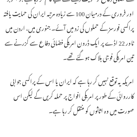
اور فروری کے درمیان 100 سے زیادہ مرتبہ ایران کی حمایت یافتہ
پراکسی فورسز کے حملوں کی زد میں آئے۔ جنوری میں، اردن میں
ٹاور 22 اڈے پر ایک ڈرون امریکی فضائی دفاع سے گزرنے سے
تین امریکی فوجی ہلاک ہو گئے تھے۔
امریکہ یہ توقع نہیں کر رہا ہے کہ ایران یا اس کے پراکسی جوابی
کارروائی کے طور پر امریکی افواج پر حملہ کریں گے لیکن اس
صورت میں وہ اثاثوں کو منتقل کر رہا ہے۔