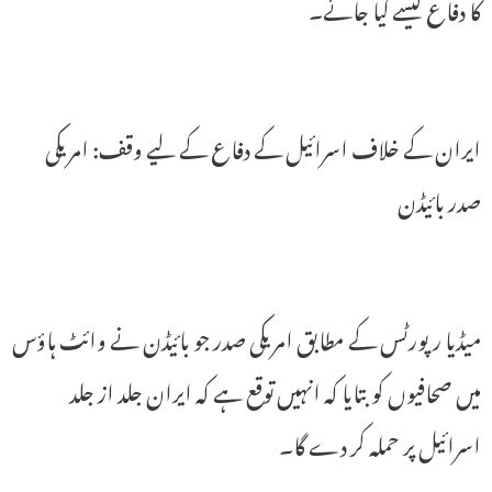
کا دفاع کیسے کیا جائے۔
ایران کے خلاف اسرائیل کے دفاع کے لیے وقف: امریکی
صدر بائیڈن
میڈیا رپورٹس کے مطابق امریکی صدر جو بائیڈن نے وائٹ ہاؤس
میں صحافیوں کو بتایا کہ انہیں توقع ہے کہ ایران جلد از جلد
اسرائیل پر حملہ کر دے گا۔