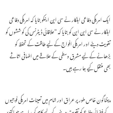
ایک امریکی دفاعی اہلکار نے سی این اینکو بتایا کہ امریکی دفاعی
اہلکار نے سی این این کو بتایا کہ “علاقائی ڈیٹرنس کی کوششوں کو
تقویت دینے اور امریکی افواج کے لیے طاقت کے تحفظ کو
بڑھانے کے لیے مشرق وسطی کے علاقے میں اضافی اثاثے
بھی منتقل کیے جا رہے ہیں۔
پینٹاگون خاص طور پر عراق اور شام میں تعینات امریکی فوجیوں
کے فضائی دفاع کو تقویت دینے کے لیے کام کر رہا ہے جو اکتوبر