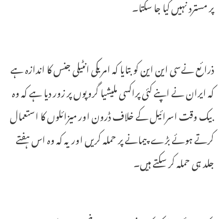
پر مسترد نہیں کیا جا سکتا۔
ذرائع نےسی این این کو بتایا کہ امریکی انٹیلی جنس کا اندازہ ہے
کہ ایران نے اپنے کئی پراکسی ملیشیا گروپوں پر زور دیا ہے کہ وہ
بیک وقت اسرائیل کے خلاف ڈرون اور میزائلوں کا استعمال
کرتے ہوئے بڑے پیمانے پر حملہ کریں اور یہ کہ وہ اس ہفتے
جلد ہی حملہ کر سکتے ہیں۔