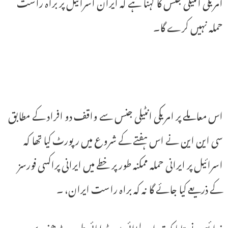
امریکی انٹیلی جنس کا کہنا ہے کہ ایران اسرائیل پر براہ راست
حملہ نہیں کرے گا۔
اس معاملے پر امریکی انٹیلی جنس سے واقف دو افراد کے مطابق
سی این این نے اس ہفتے کے شروع میں رپورٹ کیا تھا کہ
اسرائیل پر ایرانی حملہ ممکنہ طور پر خطے میں ایرانی پراکسی فورسز
کے ذریعے کیا جائے گا نہ کہ براہ راست ایران، ۔
ذرائع نے بتایا کہ تہران لڑائی میں ڈرامائی طور پر بڑھنے سے