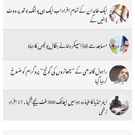
ایک خاندان کے تمام افراد اب ایک ہی پولنگ بوتھ پر ووٹ
ڈالیں گے
مساجد سے لاؤڈ اسپیکر ہٹانے بنگال پولیس کا دباؤ
راہول گاندھی کے ’’چھاتروں کی گونج‘‘ پروگرام کو منسوخ
کردیا گیا
ایئر انڈیا کا طیارہ ہوا میں اچانک 300 فٹ نیچے آگیا ، 17 افراد
زخمی