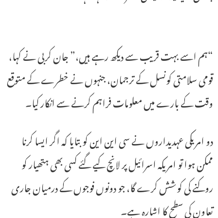
“ہم اسے بہت قریب سے دیکھ رہے ہیں،” جان کربی نے کہا،
قومی سلامتی کونسل کے ترجمان، جنہوں نے خطرے کے متوقع
وقت کے بارے میں معلومات فراہم کرنے سے انکار کیا۔
دو امریکی عہدیداروں نے سی این این کو بتایا کہ اگر ایسا کرنا
ممکن ہوا تو امریکہ اسرائیل پر لانچ کیے گئے کسی بھی ہتھیار کو
روکنے کی کوشش کرے گا، جو دونوں فوجوں کے درمیان جاری
تعاون کی سطح کا اشارہ ہے۔