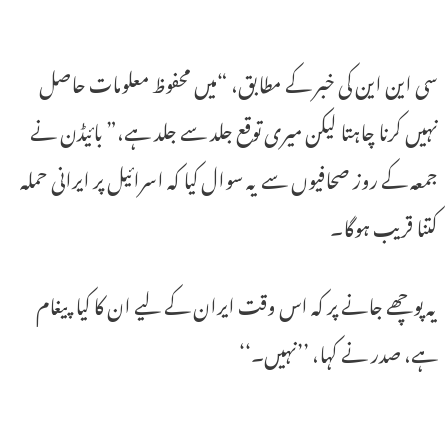
سی این این کی خبر کے مطابق، “میں محفوظ معلومات حاصل
نہیں کرنا چاہتا لیکن میری توقع جلد سے جلد ہے،” بائیڈن نے
جمعہ کے روز صحافیوں سے یہ سوال کیا کہ اسرائیل پر ایرانی حملہ
کتنا قریب ہوگا۔
یہ پوچھے جانے پر کہ اس وقت ایران کے لیے ان کا کیا پیغام
ہے، صدر نے کہا، ’’نہیں۔‘‘