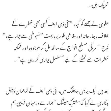
شریک ہیں۔
حلوی نے جمعے کو کہا، “آئی ڈی ایف کسی بھی خطرے کے
خلاف، جارحانہ اور دفاعی طور پر، بہت مضبوطی سے تیار ہے،”
فوج “امریکی مسلح افواج کے ساتھ مل کر موجودہ اور ممکنہ
خطرات سے نمٹنے کے لیے مسلسل تیاری کر رہی ہے”۔
بعد میں ایک پریس بریفنگ میں، ائی ڈی ایف کے ترجمان ڈینیل
ہگاری نے کہا کہ مشترکہ میٹنگ “ہمارے درمیان قریبی ہم