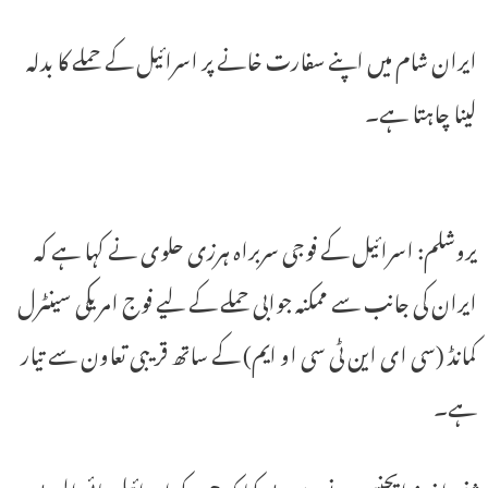
ایران شام میں اپنے سفارت خانے پر اسرائیل کے حملے کا بدلہ
لینا چاہتا ہے۔
یروشلم: اسرائیل کے فوجی سربراہ ہرزی حلوی نے کہا ہے کہ
ایران کی جانب سے ممکنہ جوابی حملے کے لیے فوج امریکی سینٹرل
کمانڈ (سی ای این ٹی سی او ایم) کے ساتھ قریبی تعاون سے تیار
ہے۔