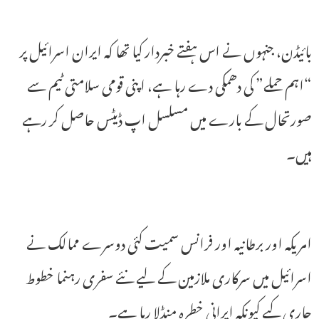
بائیڈن، جنہوں نے اس ہفتے خبردار کیا تھا کہ ایران اسرائیل پر
“اہم حملے” کی دھمکی دے رہا ہے، اپنی قومی سلامتی ٹیم سے
صورتحال کے بارے میں مسلسل اپ ڈیٹس حاصل کر رہے
ہیں۔
امریکہ اور برطانیہ اور فرانس سمیت کئی دوسرے ممالک نے
اسرائیل میں سرکاری ملازمین کے لیے نئے سفری رہنما خطوط
جاری کیے کیونکہ ایرانی خطرہ منڈلا رہا ہے۔