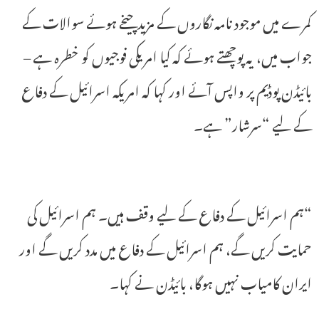
کمرے میں موجود نامہ نگاروں کے مزید چیخے ہوئے سوالات کے
جواب میں، یہ پوچھتے ہوئے کہ کیا امریکی فوجیوں کو خطرہ ہے –
بائیڈن پوڈیم پر واپس آئے اور کہا کہ امریکہ اسرائیل کے دفاع
کے لیے “سرشار” ہے۔
“ہم اسرائیل کے دفاع کے لیے وقف ہیں۔ ہم اسرائیل کی
حمایت کریں گے، ہم اسرائیل کے دفاع میں مدد کریں گے اور
ایران کامیاب نہیں ہوگا، بائیڈن نے کہا۔