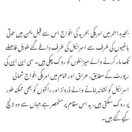
بحیرہ احمر میں امریکی بحریہ کی افواج اس سے قبل یمن میں حوثی
باغیوں کی طرف سے اسرائیل کی طرف داغے گئے طویل فاصلے
تک مار کرنے والے میزائلوں کو روک چکی ہیں۔ سی این این کی
رپورٹ کے مطابق، عراق اور شام میں امریکی افواج شمالی
اسرائیل کو نشانہ بنانے والے ڈرونز اور راکٹوں کو بھی ممکنہ طور
پر روک سکتی ہیں، یہ اس مقام پر منحصر ہے جہاں سے وہ لانچ
کیے گئے ہیں۔