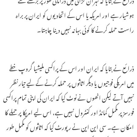
ہوشیار ہے اور امریکہ یا اس کے اتحادیوں کو ایران پر براہ
راست حملہ کرنے کا کوئی بہانہ نہیں دینا چاہتا۔
ذرائع نے بتایا کہ ایران اور اس کے پراکسی ملیشیا گروپ خطے
میں امریکی فوجیوں یا دیگر اثاثوں پر حملہ کرنے کے لیے تیار نظر
نہیں آتے لیکن انھوں نے نوٹ کیا کہ ایران کی اپنی تمام پراکسی
فورسز پر مکمل کمانڈ اور کنٹرول نہیں ہے، اس لیے امریکا پر حملے کا
امکان ہے۔ سی این این نے رپورٹ کیا کہ اثاثوں کو مکمل طور