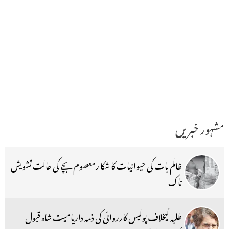
مشہور خبریں
ظالم بات کی حیوانیات کا شکا رمعصوم بچے کی حالت تشویش
ناک
طلبہ کیخلاف پولیس کارروائی کی ذمہ داریامیت شاہ قبول