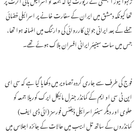
ژنہوا نیوز ایجنسی نے رپورٹ کیا کہ جمعہ کو اسرائیل ہائی الرٹ پر
تھا کیونکہ دمشق میں ایران کے سفارت خانے پر اسرائیلی فضائی
حملے کے بعد ایرانی جوابی کارروائی کی وارننگ میں اضافہ ہوا تھا،
جس میں سات سینیئر ایرانی افسران ہلاک ہوئے تھے۔
فوج کی طرف سے جاری کردہ تصاویر میں دکھایا گیا ہے کہ سی ای
این ٹی سی او ایم کے کمانڈر جنرل مائیکل ایرک کوریلا جمعہ کو
حلوی اور دیگر سینئر اسرائیلی ڈیفنس فورسز (ائی ڈی ایف)
کمانڈروں کے ساتھ تل ابیب میں حالات کے جائزہ اجلاس میں