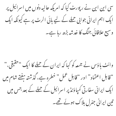
سی این این نے رپورٹ کیا کہ امریکہ حالیہ دنوں میں اسرائیل پر
ایک اہم ایرانی جوابی حملے کے لیے ہائی الرٹ پر ہے کیونکہ ایک
وسیع علاقائی جنگ کا خدشہ بڑھ رہا ہے۔
وائٹ ہاؤس نے جمعہ کو کہا کہ ایران کے حملے کا ایک “حقیقی،”
“قابل اعتماد” اور “قابل عمل” خطرہ ہے، گذشتہ ہفتے شام میں
ایک ایرانی سفارتی کمپاؤنڈ پر اسرائیل کے حملے کے بعد جس میں
تین ایرانی جنرل ہلاک ہوئے تھے۔