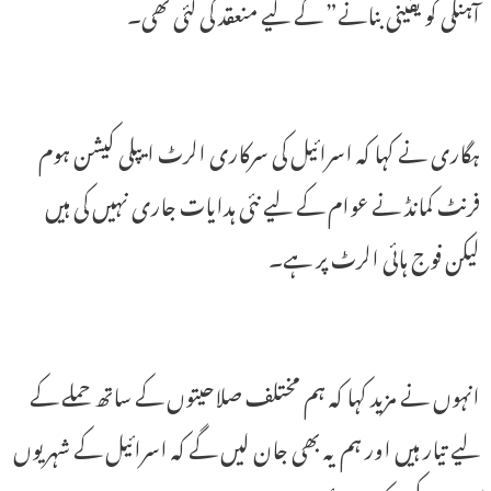
آہنگی کو یقینی بنانے” کے لیے منعقد کی گئی تھی۔
ہگاری نے کہا کہ اسرائیل کی سرکاری الرٹ ایپلی کیشن ہوم
فرنٹ کمانڈ نے عوام کے لیے نئی ہدایات جاری نہیں کی ہیں
لیکن فوج ہائی الرٹ پر ہے۔
انہوں نے مزید کہا کہ ہم مختلف صلاحیتوں کے ساتھ حملے کے
لیے تیار ہیں اور ہم یہ بھی جان لیں گے کہ اسرائیل کے شہریوں