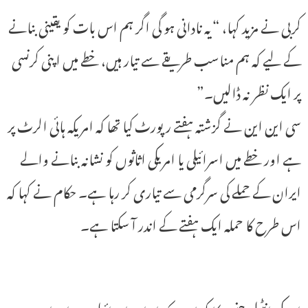
کربی نے مزید کہا، “یہ نادانی ہو گی اگر ہم اس بات کو یقینی بنانے
کے لیے کہ ہم مناسب طریقے سے تیار ہیں، خطے میں اپنی کرنسی
پر ایک نظر نہ ڈالیں۔”
سی این این نے گزشتہ ہفتے رپورٹ کیا تھا کہ امریکہ ہائی الرٹ پر
ہے اور خطے میں اسرائیلی یا امریکی اثاثوں کو نشانہ بنانے والے
ایران کے حملے کی سرگرمی سے تیاری کر رہا ہے۔ حکام نے کہا کہ
اس طرح کا حملہ ایک ہفتے کے اندر آ سکتا ہے۔