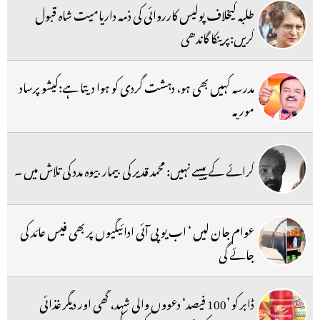
طلبہ کیخلاف پولیس کارروائی کی ذمہ داریامیت شاہ قبول
کریں:پرینکا گاندھی
مدرسہ کہیں بھی ہو، دہشت گردی کو ہوا دیتا ہے:کیشو پرساد
موریہ
کرائے کے پیسے نہیں: محمد قدیر کی بیمار بیوہ مدد کی تلاش میں ۔
عوام جان لیں ‘ اب یو پی آئی ادائیگیوں پر بھی فیس عائد کی
جائے گی
ڈابر کو ’100 فیصد‘ دعووں والی شہد، گھی اور دیگر غذائی