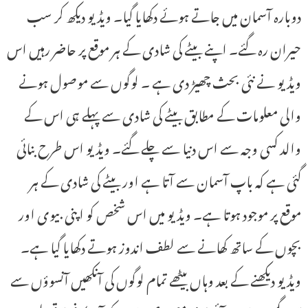
دوبارہ آسمان میں جاتے ہوئے دکھایا گیا۔ ویڈیو دیکھ کر سب
حیران رہ گئے۔ اپنے بیٹے کی شادی کے ہر موقع پر حاضر رہیں اس
ویڈیو نے نئی بحث چھیڑ دی ہے ۔ لوگوں سے موصول ہونے
والی معلومات کے مطابق بیٹے کی شادی سے پہلے ہی اس کے
والد کسی وجہ سے اس دنیا سے چلے گئے۔ ویڈیو اس طرح بنائی
گئی ہے کہ باپ آسمان سے آتا ہے اور بیٹے کی شادی کے ہر
موقع پر موجود ہوتا ہے۔ ویڈیو میں اس شخص کو اپنی بیوی اور
بچوں کے ساتھ کھانے سے لطف اندوز ہوتے دکھایا گیا ہے۔
ویڈیو دیکھنے کے بعد وہاں بیٹھے تمام لوگوں کی آنکھیں آنسوؤں سے