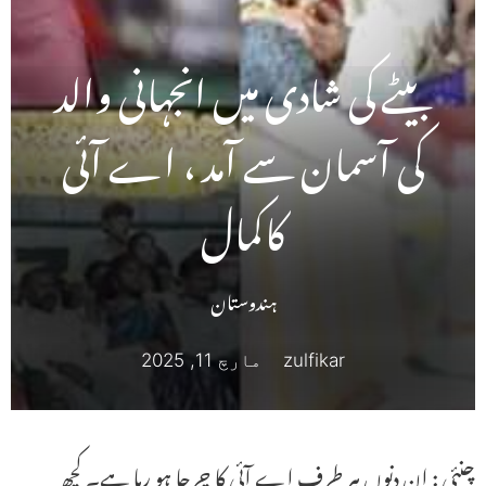
بیٹے کی شادی میں انجہانی والد
کی آسمان سے آمد ، اے آئی
کاکمال
ہندوستان
zulfikar
مارچ 11, 2025
چنئی : ان دنوں ہر طرف اے آئی کا چرچا ہو رہا ہے۔ کچھ