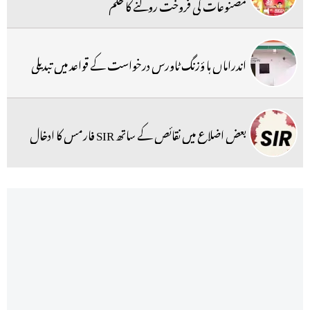
مصنوعات کی فروخت روکنے کا حکم
اندراماں ہا ؤزنگ ٹاورس درخواست کے قواعد میں تبدیلی
بعض اضلاع میں نقائص کے ساتھ SIR فارمس کا ادخال