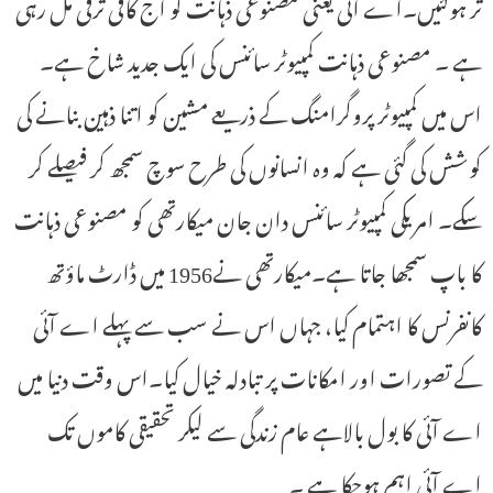
تر ہوگئیں۔اے آئی یعنی مصنوعی ذہانت کو آج کافی ترقی مل رہی
ہے ۔ مصنوعی ذہانت کمپیوٹر سائنس کی ایک جدید شاخ ہے۔
اس میں کمپیوٹر پروگرامنگ کے ذریعے مشین کو اتنا ذہین بنانے کی
کوشش کی گئی ہے کہ وہ انسانوں کی طرح سوچ سمجھ کر فیصلے کر
سکے۔ امریکی کمپیوٹر سائنس دان جان میکارتھی کو مصنوعی ذہانت
کا باپ سمجھا جاتا ہے۔میکارتھی نے1956 میں ڈارٹ ماؤتھ
کانفرنس کا اہتمام کیا، جہاں اس نے سب سے پہلے اے آئی
کے تصورات اور امکانات پر تبادلہ خیال کیا۔اس وقت دنیا میں
اے آئی کا بول بالاہے عام زندگی سے لیکر تحقیقی کاموں تک
اے آئی اہم ہوچکا ہے ۔