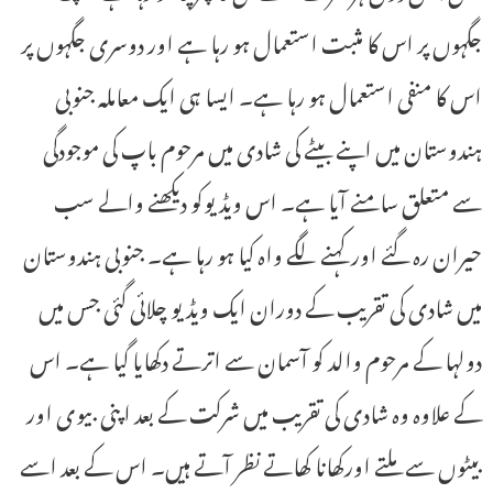
جگہوں پر اس کا مثبت استعمال ہو رہا ہے اور دوسری جگہوں پر
اس کا منفی استعمال ہو رہا ہے۔ ایسا ہی ایک معاملہ جنوبی
ہندوستان میں اپنے بیٹے کی شادی میں مرحوم باپ کی موجودگی
سے متعلق سامنے آیا ہے۔ اس ویڈیوکو دیکھنے والے سب
حیران رہ گئے اور کہنے لگے واہ کیا ہو رہا ہے۔ جنوبی ہندوستان
میں شادی کی تقریب کے دوران ایک ویڈیو چلائی گئی جس میں
دولہا کے مرحوم والد کو آسمان سے اترتے دکھایا گیا ہے۔ اس
کے علاوہ وہ شادی کی تقریب میں شرکت کے بعد اپنی بیوی اور
بیٹوں سے ملتے اورکھانا کھاتے نظر آتے ہیں۔ اس کے بعد اسے