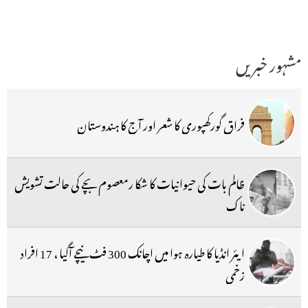
مشہور خبریں
فراق گورکھپوری کا شعر اور آج کا ہندوستان
ظالم بات کی حیوانیات کا شکا رمعصوم بچے کی حالت تشویش
ناک
ایئر انڈیا کا طیارہ ہوا میں اچانک 300 فٹ نیچے آگیا ، 17 افراد
زخمی