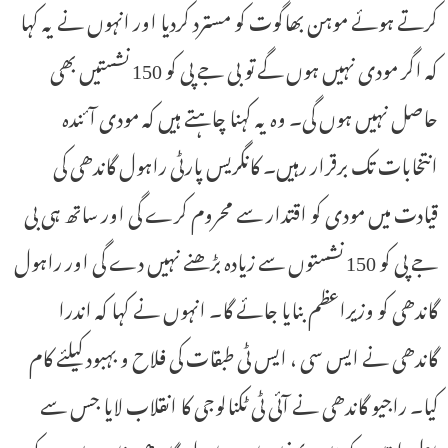
کرتے ہوئے موہن بھاگوت کو مسترد کردیا اور انہوں نے یہ کہا
کہ اگر مودی نہیں ہوں گے تو بی جے پی کو 150 نشستیں بھی
حاصل نہیں ہوں گی۔ وہ یہ کہنا چاہتے ہیں کہ مودی آئندہ
انتخابات تک برقرار رہیں۔ کانگریس پارٹی راہول گاندھی کی
قیادت میں مودی کو اقتدار سے محروم کرے گی اور ساتھ ہی بی
جے پی کو 150 نشستوں سے زیادہ بڑھنے نہیں دے گی اور راہول
گاندھی کو وزیراعظم بنایا جائے گا۔ انہوں نے کہا کہ اندرا
گاندھی نے ایس سی ، ایس ٹی طبقات کی فلاح و بہبود کیلئے کام
کیا۔ راجیو گاندھی نے آئی ٹی ٹکنالوجی کا انقلاب لایا جس سے