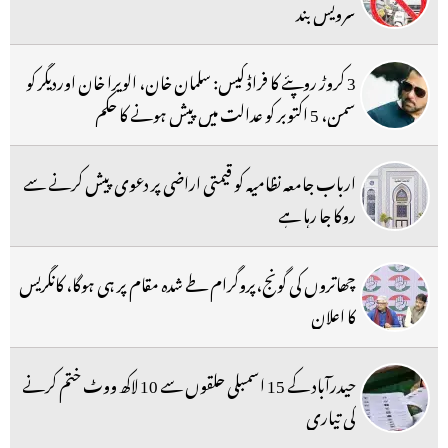
سرویس بند
3 کروڑ روپئے کا فراڈ کیس: سلمان خان، الویرا خان اوردیگر کو
سمن، 5 اکتوبر کو عدالت میں پیش ہونے کا حکم
ارباب جامعہ نظامیہ کو قیمتی اراضی پر دعوی پیش کرنے سے
روکا جا رہا ہے
چھاتروں کی گونج،پروگرام طے شدہ مقام پر ہی ہوگا، کانگریس
کا اعلان
حیدرآباد کے 15 اسمبلی حلقوں سے 10 لاکھ ووٹ ختم کرنے
کی تیاری