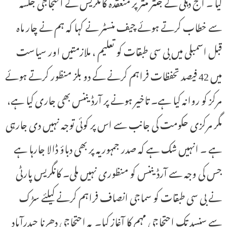
کیا ۔ آج دہلی کے جنتر منتر پر منعقدہ کانگریس کے احتجاجی جلسہ
سے خطاب کرتے ہوئے چیف منسٹر نے کہا کہ ہم نے چار ماہ
قبل اسمبلی میں بی سی طبقات کو تعلیم ، ملازمتیں اور سیاست
میں 42 فیصد تحفظات فراہم کرنے کے دو بلز منظور کرتے ہوئے
مرکز کو روانہ کیا ہے۔ تاخیر ہونے پر آرڈیننس بھی جاری کیا ہے،
مگر مرکزی حکومت کی جانب سے اس پر کوئی توجہ نہیں دی جارہی
ہے ۔ انہیں شک ہے کہ صدر جمہوریہ پر بھی دباؤ ڈالا جارہا ہے
جس کی وجہ سے آرڈیننس کو منظوری نہیں ملی۔ کانگریس پارٹی
نے بی سی طبقات کو سماجی انصاف فراہم کرنے کیلئے سڑک
سے سنسد تک احتجاجی مہم کا آغاز کیا۔ یہ احتجاجی دھرنا حیدرآباد