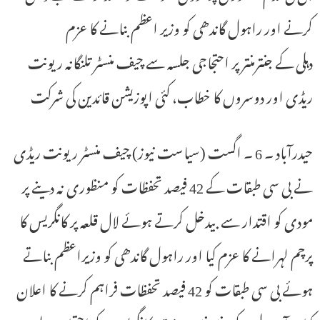
کرنے اور راہول گاندھی کو وزیر اعظم بنانے کا عزم
دہلی کے جنترمنتر پر احتجاجی جلسہ سے چیف منسٹر تلنگانہ ریونت
ریڈی اور دوسروں کا خطاب، کئی اپوزیشن قائدین کی شرکت
حیدرآباد ۔ 6 ۔ اگست (سیاست نیوز) چیف منسٹر ریونت ریڈی
نے بی سی طبقات کے 42 فیصد تحفظات کو منظوری نہ دینے پر
مودی کو اقتدار سے بیدخل کرتے ہوئے لال قلعہ پر کانگریس کا
پرچم لہرانے کا عزم کیا اور راہول گاندھی کو وزیراعظم بناتے
ہوئے بی سی طبقات کو 42 فیصد تحفظات فراہم کرنے کا اعلان