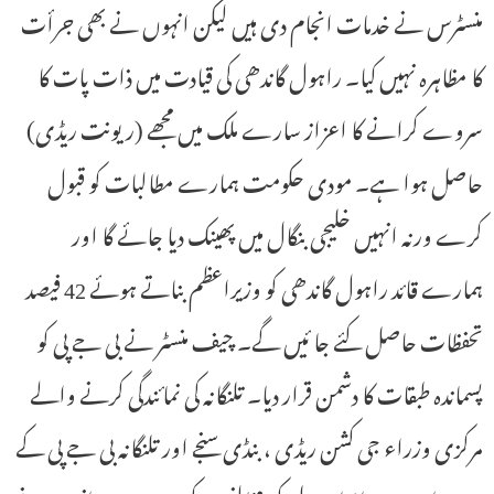
منسٹرس نے خدمات انجام دی ہیں لیکن انہوں نے بھی جرأت
کا مظاہرہ نہیں کیا۔ راہول گاندھی کی قیادت میں ذات پات کا
سروے کرانے کا اعزاز سارے ملک میں مجھے (ریونت ریڈی)
حاصل ہوا ہے۔ مودی حکومت ہمارے مطالبات کو قبول
کرے ورنہ انہیں خلیجی بنگال میں پھینک دیا جائے گا اور
ہمارے قائد راہول گاندھی کو وزیراعظم بناتے ہوئے 42 فیصد
تحفظات حاصل کئے جا ئیں گے۔ چیف منسٹر نے بی جے پی کو
پسماندہ طبقات کا دشمن قرار دیا۔ تلنگانہ کی نمائندگی کرنے والے
مرکزی وزراء جی کشن ریڈی ، بنڈی سنجے اور تلنگانہ بی جے پی کے