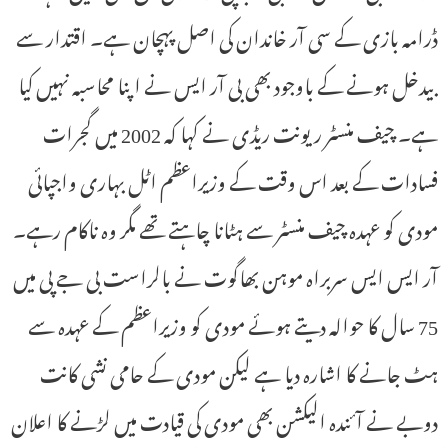
ڈرامہ بازی کے سی آر خاندان کی اصل پہچان ہے۔ اقتدار سے
بیدخل ہونے کے باوجود بھی بی آر ایس نے اپنا محاسبہ نہیں کیا
ہے۔ چیف منسٹر ریونت ریڈی نے کہا کہ 2002 میں گجرات
فسادات کے بعد اس وقت کے وزیراعظم اٹل بہاری واجپائی
مودی کو عہدہ چیف منسٹر سے ہٹانا چاہتے تھے مگر وہ ناکام رہے۔
آر ایس ایس سربراہ موہن بھاگوت نے بالراست بی جے پی میں
75 سال کا حوالہ دیتے ہوئے مودی کو وزیراعظم کے عہدہ سے
ہٹ جانے کا اشارہ دیا ہے لیکن مودی کے حامی نشی کانت
دوبے نے آئندہ الیکشن بھی مودی کی قیادت میں لڑنے کا اعلان