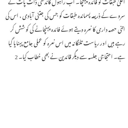
اعلیٰ طبقات کو فائدہ پہنچا۔ اب راہول گاندھی ذات پات کے
سروے کے ذریعہ پسماندہ طبقات کو جس کی جتنی آبادی ، اس کی
اتنی حصہ داری کا نعرہ دیتے ہوئے فائدہ پہنچانے کی کوشش کر
رہے ہیں اور ریاست تلنگانہ میں اس نعرہ کو عملی جامع پہنایا گیا
ہے۔ احتجاجی جلسہ سے دیگر قائدین نے بھی خطاب کیا۔ 2