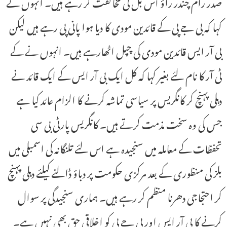
صدر رام چندر راؤ اس بل کی مخالفت کر رہے ہیں۔ انہوں نے
کہا کہ بی جے پی کے قائدین مودی کا دیا ہوا پانی پی رہے ہیں لیکن
بی آر ایس قائدین مودی کی چپل اٹھارہے ہیں۔ انہوں نے کے
ٹی آر کا نام لئے بغیر کہا کہ کل ایک بی آر ایس کے ایک قائد نے
دہلی پہنچ کر کانگریس پر سیاسی تماشہ کرنے کا الزام عائد کیا ہے
جس کی وہ سخت مذمت کرتے ہیں۔ کانگریس پارٹی بی سی
تحفظات کے معاملہ میں سنجیدہ ہے اس لئے تلنگانہ کی اسمبلی میں
بلز کی منظوری کے بعد مرکزی حکومت پر دباؤ ڈالنے کیلئے دہلی پہنچ
کر احتجاجی دھرنا منظم کر رہے ہیں۔ ہماری سنجیدگی پر سوال
کرنے کا بی آر ایس اور بی جے پی کو اخلاقی حق بھی نہیں ہے۔