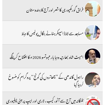
فراق گورکھپوری کا شعر اور آج کا ہندوستان
مساجد سے لاؤڈ اسپیکر ہٹانے بنگال پولیس کا دباؤ
امیت شاہ بھارتیہ ودیا پار مہوتسو 2026ء کا افتتاح کرینگے
راہول گاندھی کے ’’چھاتروں کی گونج‘‘ پروگرام کو منسوخ
کردیا گیا
تلنگانہ میں آج سے آٹو، کیب ، لاری اور ایپ پر مبنی ڈیلیوری