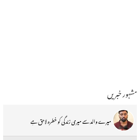
مشہور خبریں
میرے والد سے میری زندگی کو خطرہ لاحق ہے