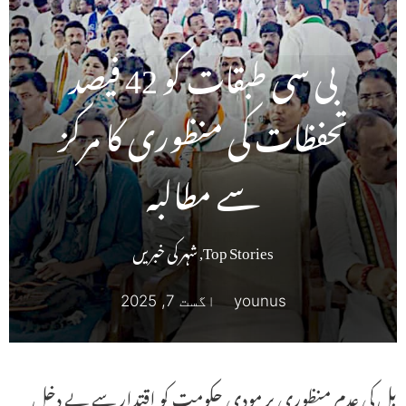
بی سی طبقات کو 42 فیصد
تحفظات کی منظوری کا مرکز
سے مطالبہ
Top Stories
,
شہر کی خبریں
younus
اگست 7, 2025
بل کی عدم منظوری پر مودی حکومت کو اقتدار سے بے دخل