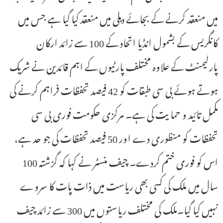
میں منعقد کرنے کے بجائے دہلی میں منعقد کیا گیا ہے جس میں
کانگریس کے بشمول انڈیا اتحاد کے 100 سے زائد ارکان
پارلیمنٹ کے علاوہ مختلف پارٹیوں کے اہم قائدین نے شریک
ہوتے ہوئے بی سی طبقات کو 42 فیصد تحفظات فراہم کرنے کی
مکمل تائید و حما یت کی ہے۔ مرکزی حکومت فوری بی سی
تحفظات کو منظوری دے اور 50 فیصد تحفظات کی جو حد ہے،
اس کو فوری ختم کردے۔ چیف منسٹر نے کہا کہ گزشتہ 100
سال میں ملک کی کسی بھی ریاست میں ذات پات کا سروے
نہیں کیا گیا۔ملک کی مختلف ریاستوں میں 300 سے زائد چیف