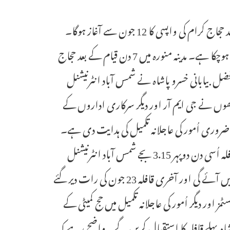
حیدرآباد 9 جون (سیاست نیوز) تلنگانہ حج کمیٹی سے فریضہ حج کی تکمیل کے بعد حجاج کرام کی واپسی کا 12 جون سے آغاز ہوگا۔
فریضہ حج کی تکمیل کے بعد تلنگانہ کے حجاج کرام کی مدینہ منورہ روانگی کا آغاز ہوچکا ہے۔ مدینہ منورہ میں 7 دن قیام کے بعد حجاج
فضل بیابانی خسرو پاشاہ نے شمس آباد انٹرنیشنل
اُنھوں نے جی ایم آر اور دیگر سرکاری اداروں کے
ر ضروری اُمور کی عاجلانہ تکمیل کی ہدایت دی ہے۔
حجاج کرام کا پہلا قافلہ 12 جون کی صبح 6 بجے حیدرآباد پہونچے گا۔ دوسرا قافلہ اُسی دن دوپہر 3.15 بجے شمس آباد انٹرنیشنل
ایرپورٹ پہونچے گا۔ جملہ 23 قافلوں کے ذریعہ حجاج کرام کی واپسی عمل میں آئے گی اور آخری قافلہ 23 جون کی رات دیر گئے
 اور دیگر اُمور کی عاجلانہ تکمیل میں حج کمیٹی کے
شاہ پہلے قافلہ کا استقبال کریں گے۔ واضح رہے کہ