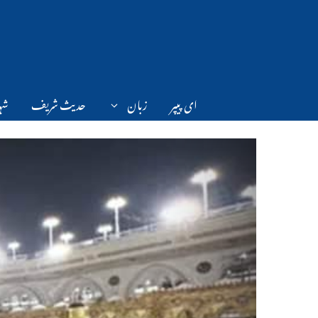
Ski
t
conten
ای پیپر
زبان
حدیث شریف
شہر