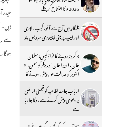
2026ء کا افتتاح کرینگے
تلنگانہ میں آج سے آٹو، کیب ، لاری
اور ایپ پر مبنی ڈیلیوری سرویس بند
ہوگا۔V/1
3 کروڑ روپئے کا فراڈ کیس: سلمان
خان، الویرا خان اوردیگر کو سمن، 5
اکتوبر کو عدالت میں پیش ہونے کا
حکم
ارباب جامعہ نظامیہ کو قیمتی اراضی
پر دعوی پیش کرنے سے روکا جا رہا
ہے
چھاتروں کی گونج،پروگرام طے شدہ