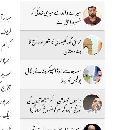
میرے والد سے میری زندگی کو
خطرہ لاحق ہے
فراق گورکھپوری کا شعر اور آج کا
کرام ح
ہندوستان
ایرپور
مساجد سے لاؤڈ اسپیکر ہٹانے بنگال
عہدیدا
پولیس کا دباؤ
راہول گاندھی کے ’’چھاتروں کی
گونج‘‘ پروگرام کو منسوخ کردیا گیا
ایک بج
عہدیدا
امیت شاہ بھارتیہ ودیا پار مہوتسو