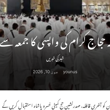
نہ حجاج کرام کی واپسی کا جمعہ سے ا
شہر کی خبریں
younus
جون 10, 2026