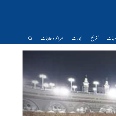
سیات
تفریح
تجارت
جرائم و حادثات