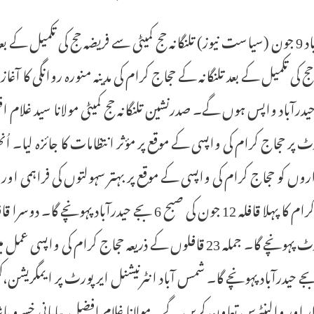
یدرآباد واپس ہوں گے۔ صدرنشین تلنگانہ حج کمیٹی مولانا سید غلام ا
ٹ پر حجاج کرام کی واپسی کے موقع پر مؤثر انتظامات کا جائزہ لیا۔ 
روں کو حجاج کرام کی واپسی کے موقع پر بہتر سہولتوں کی فراہمی او
ے حیدرآباد پہونچے گا۔ شمس آباد انٹرنیشنل ایرپورٹ پر ایمگریشن،کسٹمز
ر اور والینٹرس تعاون کریں گے۔ مولانا غلام افضل بیابانی خسرو پا