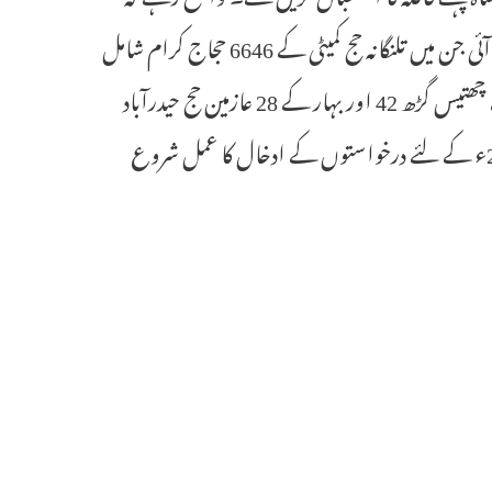
حیدرآباد امبارکیشن پوائنٹ سے جملہ 9685 حجاج کرام کی روانگی عمل میں آئی جن میں تلنگانہ حج کمیٹی کے 6646 حجاج کرام شامل
ہیں۔ آندھراپردیش کے 1200، کرناٹک 1082، مہاراشٹرا 560 ، اڈیشہ 94 ، چھتیس گڑھ 42 اور بہار کے 28 عازمین حج حیدرآباد
سے روانہ ہوئے۔ حجاج کرام کے قافلوں کی واپسی کے ساتھ ہی حج 2027ء کے لئے درخواستوں کے ادخال کا عمل شروع