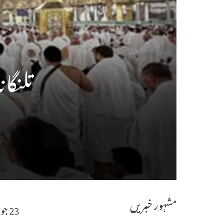
تلنگا
مشہور خبریں
23 جون کو آخری قافلہ، صدرنشین حج کمیٹی خسرو پاشاہ استقبال کریں گے