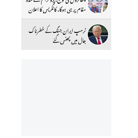
مقام پر ہی ہوگا، کانگریس کا اعلان
ٹرمپ ایران جنگ کے خطرناک
جال میں پھنس گئے