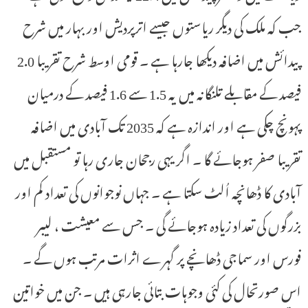
جب کہ ملک کی دیگر ریاستوں جیسے اترپردیش اور بہار میں شرح
پیدائش میں اضافہ دیکھا جارہا ہے ۔ قومی اوسط شرح تقریبا 2.0
فیصد کے مقابلے تلنگانہ میں یہ 1.5 سے 1.6 فیصد کے درمیان
پہونچ چکی ہے اور اندازہ ہے کہ 2035 تک آبادی میں اضافہ
تقریبا صفر ہوجائے گا ۔ اگر یہی رجحان جاری رہا تو مستقبل میں
آبادی کا ڈھانچہ اُلٹ سکتا ہے ۔ جہاں نوجوانوں کی تعداد کم اور
بزرگوں کی تعداد زیادہ ہوجائے گی ۔ جس سے معیشت ، لیبر
فورس اور سماجی ڈھانچے پر گہرے اثرات مرتب ہوں گے ۔
اس صورتحال کی کئی وجوہات بتائی جارہی ہیں ۔ جن میں خواتین