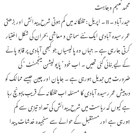
محمد نعیم وجاہت
حیدرآباد ۔ 8 ۔ اپریل : تلنگانہ میں کم ہوتی شرح پیدائش اور بڑھتی
عمر رسیدہ آبادی ایک نئے سماجی و معاشی بحران کی شکل اختیار
کرتی جارہی ہے ۔ جہاں وہ پالیسیاں جو کبھی آبادی پر قابو پانے
کے لیے بنائی گئی تھیں ۔ اب خود ’ پاپولیشن مینجمنٹ ‘ کی
ضرورت میں تبدیل ہورہی ہے ۔ جاپان اور چین جیسے ممالک کو
درپیش عمر رسیدہ آبادی کا مسئلہ اب تلنگانہ کے قریب پہونچ رہا
ہے کیوں کہ ریاست میں شرح پیدائش کی تعداد تیزی سے کم
ہورہی ہے اور مستقبل کے حوالے سے سنجیدہ خدشات پیدا