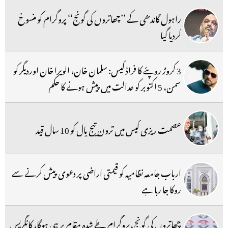
راہول گاندھی کے ’’چھاتروں کی گونج‘‘ پروگرام کو منسوخ
کردیا گیا
3 کروڑ روپئے کا فراڈ کیس: سلمان خان، الویرا خان اوردیگر کو
سمن، 5 اکتوبر کو عدالت میں پیش ہونے کا حکم
عصمت ریزی کیس میں ترون تیج پال کو 10 سال قید
ارباب جامعہ نظامیہ کو قیمتی اراضی پر دعوی پیش کرنے سے
روکا جا رہا ہے
چھاتروں کی گونج،پروگرام طے شدہ مقام پر ہی ہوگا، کانگریس