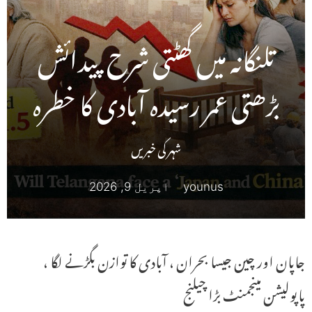
تلنگانہ میں گھٹتی شرح پیدائش
بڑھتی عمر رسیدہ آبادی کا خطرہ
شہر کی خبریں
younus
اپریل 9, 2026
جاپان اور چین جیسا بحران ، آبادی کا توازن بگڑنے لگا ،
پاپولیشن مینجمنٹ بڑا چیلنج