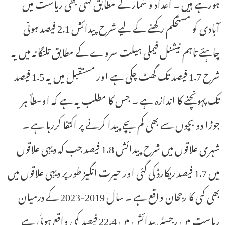
ہورہے ہیں ۔ اعداد و شمار کے مطابق کسی بھی ریاست میں
آبادی کو مستحکم رکھنے کے لیے شرح پیدائش 2.1 فیصد ہونی
چاہئے تاہم نیشنل فیملی ہیلت سروے کے مطابق تلنگانہ میں یہ
شرح 1.7 فیصد تک گھٹ چکی ہے اور مستقبل میں یہ 1.5 فیصد
تک پہونچنے کا اندازہ ہے ۔ جس کا مطلب یہ ہے کہ اوسطاً ہر
جوڑا دو بچوں سے بھی کم بچے پیدا کرنے پر اکتفا کررہا ہے ۔
شہری علاقوں میں شرح پیدائش 1.8 فیصد جب کہ دیہی علاقوں
میں 1.7 فیصد ریکارڈ کی گئی اور حیرت انگیز طور پر دیہی علاقوں میں
بھی کمی کا رجحان واقع ہے ۔ سال 2019-2023 کے درمیان
ریاست میں رجسٹر پیدائش میں 22.4 فیصد کمی واقع ہوئی ہے