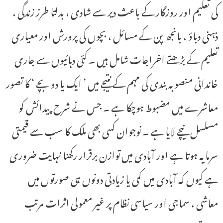
کی تعلیم اور روزگار کے باعث دیر سے شادی ، بدلتا طرز زندگی ،
ذہنی دباؤ ، بانجھ پن کے مسائل ، بچوں کی پرورش اور معیاری
تعلیم کے بڑھتے اخراجات شامل ہیں ۔ کئی دہائیوں سے جاری
خاندانی منصوبہ بندی کی مہم کے نتیجے میں ’ ایک یا دو بچے ‘ کا تصور
معاشرے میں مضبوط ہوچکا ہے ۔ جس نے شرح پیدائش کو
مسلسل نیچے لایا ہے ۔ نوجوان کسی بھی ملک کا سب سے قیمتی
سرمایہ ہوتا ہے اور آبادی میں توازن برقرار رکھنا نہایت ضروری
ہے کیوں کہ آبادی میں کمی یا زیادتی دونوں ہی صورتوں میں
معاشی ، سماجی اور سیاسی نظام پر غیر معمولی اثرات مرتب