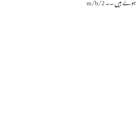
ہوتے ہیں ۔۔ 2/m/b