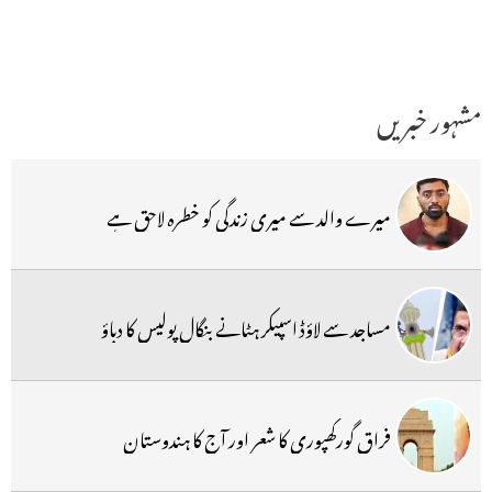
مشہور خبریں
میرے والد سے میری زندگی کو خطرہ لاحق ہے
مساجد سے لاؤڈ اسپیکر ہٹانے بنگال پولیس کا دباؤ
فراق گورکھپوری کا شعر اور آج کا ہندوستان