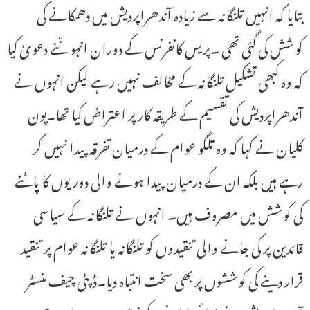
بتایا کہ انہیں تلنگانہ سے زیادہ آندھراپردیش میں دھمکانے کی
کوشش کی گئی تھی ۔پریس کانفرنس کے دوران انہو ںنے دعویٰ کیا
کہ وہ کبھی تشکیل تلنگانہ کے مخالف نہیں رہے لیکن انہوں نے
آندھراپردیش کی تقسیم کے طریقہ کار پر اعتراض کیا تھا۔پون
کلیان نے کہا کہ وہ تلگو عوام کے درمیان تفرقہ پیدا نہیں کر
رہے ہیں بلکہ ان کے درمیان پیدا ہونے والی دوریوں کا پاٹنے
کی کوشش میں مصروف ہیں۔ انہوں نے تلنگانہ کے سیاسی
قائدین پر کی جانے والی تنقیدوں کو تلنگانہ یا تلنگانہ عوام پر تنقید
قرار دینے کی کوششوں پر بھی سخت انتباہ دیا۔ڈپٹی چیف منسٹر