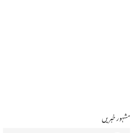
مشہور خبریں