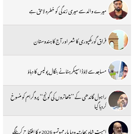
میرے والد سے میری زندگی کو خطرہ لاحق ہے
فراق گورکھپوری کا شعر اور آج کا ہندوستان
مساجد سے لاؤڈ اسپیکر ہٹانے بنگال پولیس کا دباؤ
راہول گاندھی کے ’’چھاتروں کی گونج‘‘ پروگرام کو منسوخ
کردیا گیا
امیت شاہ بھارتیہ ودیا پار مہوتسو 2026ء کا افتتاح کرینگے