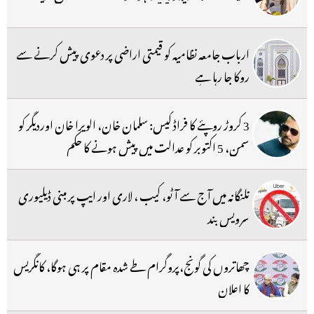
ارباب جامعہ نظامیہ کو قیمتی اراضی پر دعوی پیش کرنے سے
روکا جا رہا ہے
3 کروڑ روپئے کا فراڈ کیس: سلمان خان، الویرا خان اوردیگر کو
سمن، 5 اکتوبر کو عدالت میں پیش ہونے کا حکم
تلنگانہ میں آج سے آٹو، کیب ، لاری اور ایپ پر مبنی ڈیلیوری
سرویس بند
چھاتروں کی گونج،پروگرام طے شدہ مقام پر ہی ہوگا، کانگریس
کا اعلان