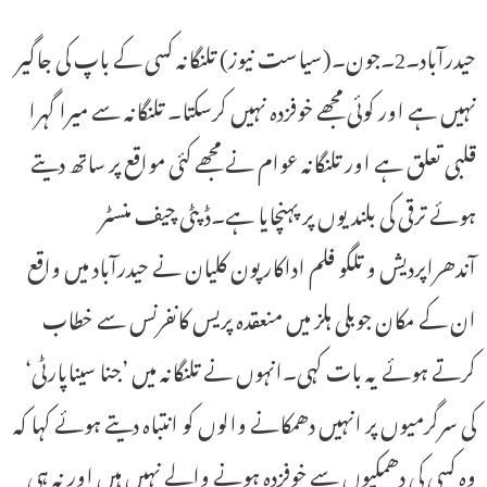
حیدرآباد۔2۔جون۔(سیاست نیوز) تلنگانہ کسی کے باپ کی جاگیر
نہیں ہے اور کوئی مجھے خوفزدہ نہیں کرسکتا۔ تلنگانہ سے میرا گہرا
قلبی تعلق ہے اور تلنگانہ عوام نے مجھے کئی مواقع پر ساتھ دیتے
ہوئے ترقی کی بلندیوں پر پہنچایا ہے۔ڈپٹی چیف منسٹر
آندھراپردیش و تلگو فلم اداکار پون کلیان نے حیدرآباد میں واقع
ان کے مکان جوبلی ہلز میں منعقدہ پریس کانفرنس سے خطاب
کرتے ہوئے یہ بات کہی۔انہوں نے تلنگانہ میں ’جنا سیناپارٹی‘
کی سرگرمیوں پر انہیں دھمکانے والوں کو انتباہ دیتے ہوئے کہا کہ
وہ کسی کی دھمکیوں سے خوفزدہ ہونے والے نہیں ہیں اور نہ ہی