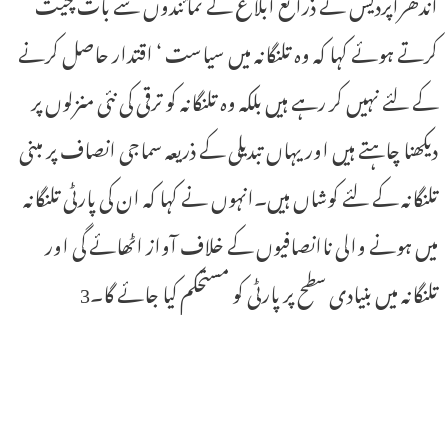
آندھراپردیش نے ذرائع ابلاغ کے نمائندوں سے بات چیت
کرتے ہوئے کہا کہ وہ تلنگانہ میں سیاست ‘ اقتدار حاصل کرنے
کے لئے نہیں کر رہے ہیں بلکہ وہ تلنگانہ کو ترقی کی نئی منزلوں پر
دیکھنا چاہتے ہیں اور یہاں تبدیلی کے ذریعہ سماجی انصاف پر مبنی
تلنگانہ کے لئے کوشاں ہیں۔انہوں نے کہا کہ ان کی پارٹی تلنگانہ
میں ہونے والی ناانصافیوں کے خلاف آواز اٹھائے گی اور
تلنگانہ میں بنیادی سطح پر پارٹی کو مستحکم کیا جائے گا۔3