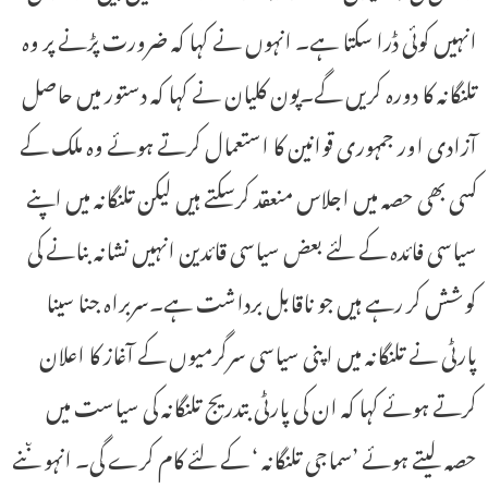
انہیں کوئی ڈرا سکتا ہے۔ انہوں نے کہا کہ ضرورت پڑنے پر وہ
تلنگانہ کا دورہ کریں گے۔پون کلیان نے کہا کہ دستور میں حاصل
آزادی اور جمہوری قوانین کا استعمال کرتے ہوئے وہ ملک کے
کسی بھی حصہ میں اجلاس منعقد کرسکتے ہیں لیکن تلنگانہ میں اپنے
سیاسی فائدہ کے لئے بعض سیاسی قائدین انہیں نشانہ بنانے کی
کوشش کر رہے ہیں جو ناقابل برداشت ہے۔سربراہ جنا سینا
پارٹی نے تلنگانہ میں اپنی سیاسی سرگرمیوں کے آغاز کا اعلان
کرتے ہوئے کہا کہ ان کی پارٹی بتدریج تلنگانہ کی سیاست میں
حصہ لیتے ہوئے ’سماجی تلنگانہ ‘ کے لئے کام کرے گی۔ انہو ںنے