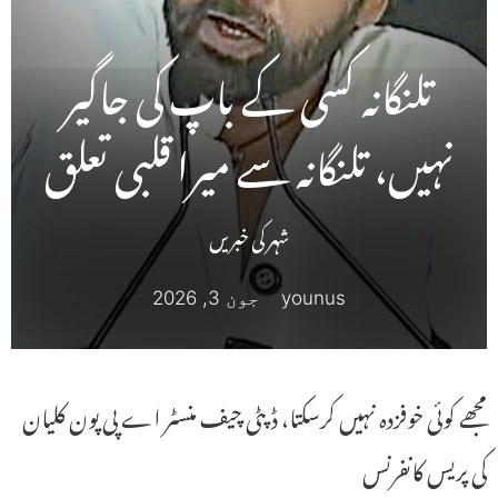
تلنگانہ کسی کے باپ کی جاگیر
نہیں، تلنگانہ سے میرا قلبی تعلق
شہر کی خبریں
younus
جون 3, 2026
مجھے کوئی خوفزدہ نہیں کرسکتا، ڈپٹی چیف منسٹر اے پی پون کلیان
کی پریس کانفرنس