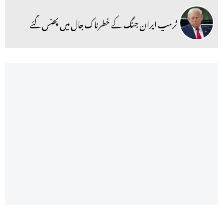
ٹرمپ ایران جنگ کے خطرناک جال میں پھنس گئے